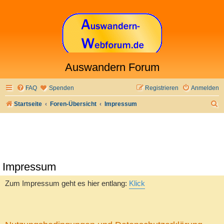
Auswandern Forum
FAQ
Spenden
Registrieren
Anmelden
S
Startseite
Foren-Übersicht
Impressum
u
c
h
e
Impressum
Zum Impressum geht es hier entlang:
Klick