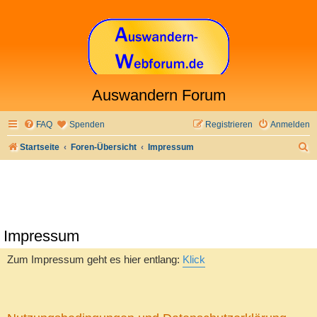
Auswandern Forum
FAQ
Spenden
Registrieren
Anmelden
S
Startseite
Foren-Übersicht
Impressum
u
c
h
e
Impressum
Zum Impressum geht es hier entlang:
Klick