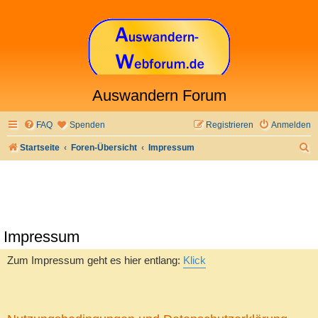
Auswandern Forum
FAQ
Spenden
Registrieren
Anmelden
S
Startseite
Foren-Übersicht
Impressum
u
c
h
e
Impressum
Zum Impressum geht es hier entlang:
Klick