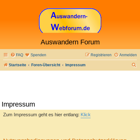
Auswandern Forum
FAQ
Spenden
Registrieren
Anmelden
S
Startseite
Foren-Übersicht
Impressum
u
c
h
e
Impressum
Zum Impressum geht es hier entlang:
Klick