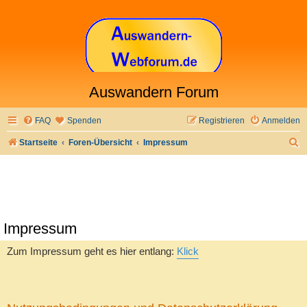
Auswandern Forum
FAQ
Spenden
Registrieren
Anmelden
S
Startseite
Foren-Übersicht
Impressum
u
c
h
e
Impressum
Zum Impressum geht es hier entlang:
Klick