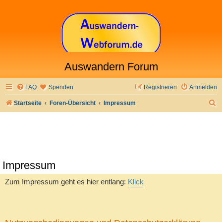
Auswandern Forum
FAQ
Spenden
Registrieren
Anmelden
S
Startseite
Foren-Übersicht
Impressum
u
c
h
e
Impressum
Zum Impressum geht es hier entlang:
Klick