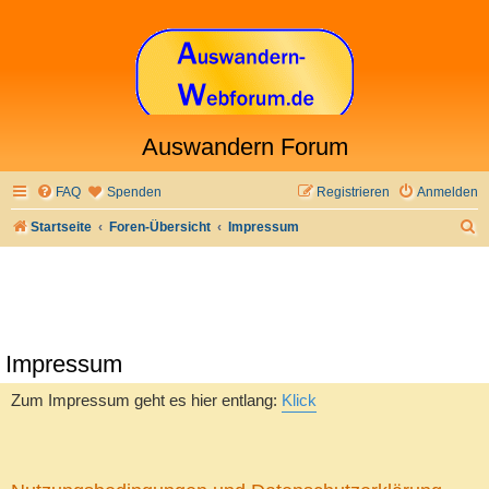
Auswandern Forum
FAQ
Spenden
Registrieren
Anmelden
S
Startseite
Foren-Übersicht
Impressum
u
c
h
e
Impressum
Zum Impressum geht es hier entlang:
Klick