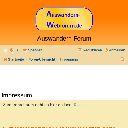
Auswandern Forum
FAQ
Spenden
Registrieren
Anmelden
S
Startseite
Foren-Übersicht
Impressum
u
c
h
e
Impressum
Zum Impressum geht es hier entlang:
Klick