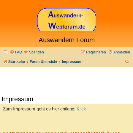
Auswandern Forum
FAQ
Spenden
Registrieren
Anmelden
S
Startseite
Foren-Übersicht
Impressum
u
c
h
e
Impressum
Zum Impressum geht es hier entlang:
Klick