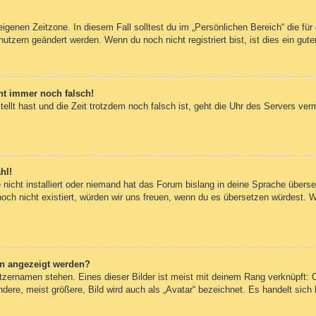
eigenen Zeitzone. In diesem Fall solltest du im „Persönlichen Bereich“ die für 
utzern geändert werden. Wenn du noch nicht registriert bist, ist dies ein guter
eht immer noch falsch!
tellt hast und die Zeit trotzdem noch falsch ist, geht die Uhr des Servers ver
hl!
nicht installiert oder niemand hat das Forum bislang in deine Sprache überset
 noch nicht existiert, würden wir uns freuen, wenn du es übersetzen würdest.
en angezeigt werden?
tzernamen stehen. Eines dieser Bilder ist meist mit deinem Rang verknüpft: O
re, meist größere, Bild wird auch als „Avatar“ bezeichnet. Es handelt sich h