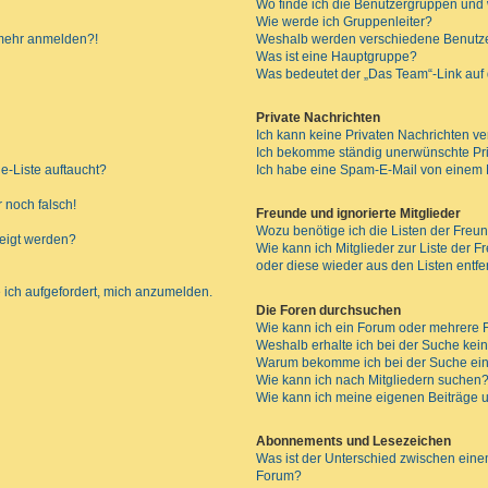
Wo finde ich die Benutzergruppen und w
Wie werde ich Gruppenleiter?
t mehr anmelden?!
Weshalb werden verschiedene Benutzer
Was ist eine Hauptgruppe?
Was bedeutet der „Das Team“-Link auf d
Private Nachrichten
Ich kann keine Privaten Nachrichten ve
Ich bekomme ständig unerwünschte Pri
e-Liste auftaucht?
Ich habe eine Spam-E-Mail von einem M
 noch falsch!
Freunde und ignorierte Mitglieder
Wozu benötige ich die Listen der Freun
zeigt werden?
Wie kann ich Mitglieder zur Liste der F
oder diese wieder aus den Listen entf
 ich aufgefordert, mich anzumelden.
Die Foren durchsuchen
Wie kann ich ein Forum oder mehrere
Weshalb erhalte ich bei der Suche kei
Warum bekomme ich bei der Suche ein
Wie kann ich nach Mitgliedern suchen
Wie kann ich meine eigenen Beiträge
Abonnements und Lesezeichen
Was ist der Unterschied zwischen ei
Forum?