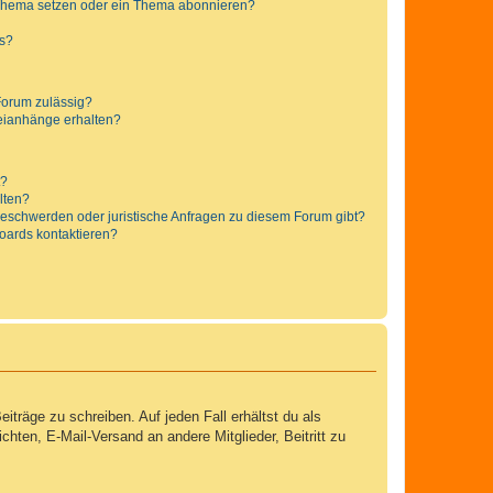
 Thema setzen oder ein Thema abonnieren?
ts?
Forum zulässig?
teianhänge erhalten?
t?
alten?
 Beschwerden oder juristische Anfragen zu diesem Forum gibt?
Boards kontaktieren?
iträge zu schreiben. Auf jeden Fall erhältst du als
ichten, E-Mail-Versand an andere Mitglieder, Beitritt zu