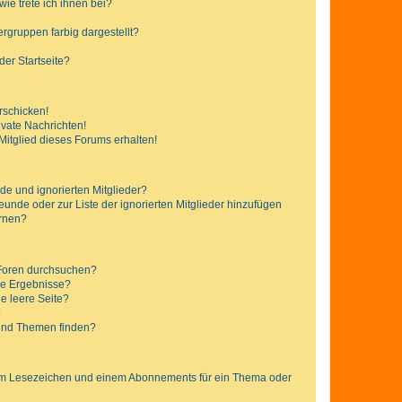
ie trete ich ihnen bei?
gruppen farbig dargestellt?
er Startseite?
rschicken!
vate Nachrichten!
itglied dieses Forums erhalten!
de und ignorierten Mitglieder?
reunde oder zur Liste der ignorierten Mitglieder hinzufügen
ernen?
 Foren durchsuchen?
ne Ergebnisse?
e leere Seite?
?
 und Themen finden?
nem Lesezeichen und einem Abonnements für ein Thema oder