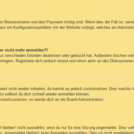
ein Benutzername und dein Passwort richtig sind. Wenn dies der Fall ist, wen
dass ein Konfigurationsproblem mit der Website vorliegt, welches ein Administ
aber nicht mehr anmelden?!
us verschieden Gründen deaktiviert oder gelöscht hat. Außerdem löschen viele
ingern. Registriere dich einfach erneut und nimm aktiv an den Diskussionen t
swort nicht wieder mitteilen, du kannst es jedoch zurücksetzen. Dies machst 
So solltest du dich schnell wieder anmelden können.
t zurückzusetzen, so wende dich an die Board-Administration.
leiben“ nicht auswählst, wirst du nur für eine Sitzung angemeldet. Dies ve
n „Angemeldet bleiben“ beim Anmelden auswählen. Dies ist nicht empfehlens