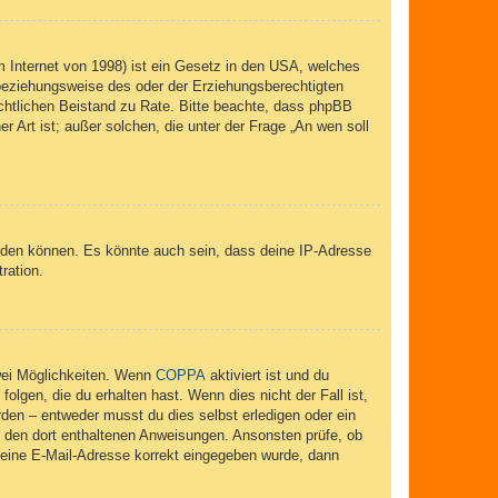
 Internet von 1998) ist ein Gesetz in den USA, welches
 beziehungsweise des oder der Erziehungsberechtigten
 rechtlichen Beistand zu Rate. Bitte beachte, dass phpBB
r Art ist; außer solchen, die unter der Frage „An wen soll
elden können. Es könnte auch sein, dass deine IP-Adresse
ration.
wei Möglichkeiten. Wenn
COPPA
aktiviert ist und du
lgen, die du erhalten hast. Wenn dies nicht der Fall ist,
rden – entweder musst du dies selbst erledigen oder ein
lge den dort enthaltenen Anweisungen. Ansonsten prüfe, ob
 deine E-Mail-Adresse korrekt eingegeben wurde, dann