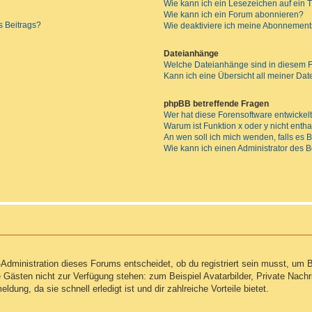
Wie kann ich ein Lesezeichen auf ein
Wie kann ich ein Forum abonnieren?
s Beitrags?
Wie deaktiviere ich meine Abonnemen
Dateianhänge
Welche Dateianhänge sind in diesem 
Kann ich eine Übersicht all meiner Da
phpBB betreffende Fragen
Wer hat diese Forensoftware entwickel
Warum ist Funktion x oder y nicht enth
An wen soll ich mich wenden, falls es
Wie kann ich einen Administrator des 
Administration dieses Forums entscheidet, ob du registriert sein musst, um Be
ie Gästen nicht zur Verfügung stehen: zum Beispiel Avatarbilder, Private Nachr
ung, da sie schnell erledigt ist und dir zahlreiche Vorteile bietet.