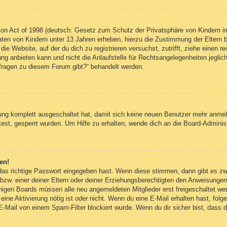
on Act of 1998 (deutsch: Gesetz zum Schutz der Privatsphäre von Kindern im
Daten von Kindern unter 13 Jahren erheben, hierzu die Zustimmung der Eltern
 die Website, auf der du dich zu registrieren versuchst, zutrifft, ziehe einen
g anbieten kann und nicht die Anlaufstelle für Rechtsangelegenheiten jegliche
nfragen zu diesem Forum gibt?“ behandelt werden.
erung komplett ausgeschaltet hat, damit sich keine neuen Benutzer mehr anm
est, gesperrt wurden. Um Hilfe zu erhalten, wende dich an die Board-Administ
en!
 das richtige Passwort eingegeben hast. Wenn diese stimmen, dann gibt es z
bzw. einer deiner Eltern oder deiner Erziehungsberechtigten den Anweisungen fo
inigen Boards müssen alle neu angemeldeten Mitglieder erst freigeschaltet we
ob eine Aktivierung nötig ist oder nicht. Wenn du eine E-Mail erhalten hast, fo
E-Mail von einem Spam-Filter blockiert wurde. Wenn du dir sicher bist, dass