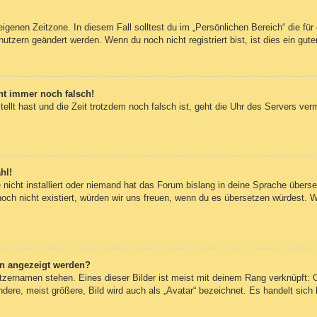
eigenen Zeitzone. In diesem Fall solltest du im „Persönlichen Bereich“ die für 
utzern geändert werden. Wenn du noch nicht registriert bist, ist dies ein guter
eht immer noch falsch!
tellt hast und die Zeit trotzdem noch falsch ist, geht die Uhr des Servers ver
hl!
nicht installiert oder niemand hat das Forum bislang in deine Sprache überset
 noch nicht existiert, würden wir uns freuen, wenn du es übersetzen würdest.
en angezeigt werden?
tzernamen stehen. Eines dieser Bilder ist meist mit deinem Rang verknüpft: O
re, meist größere, Bild wird auch als „Avatar“ bezeichnet. Es handelt sich h