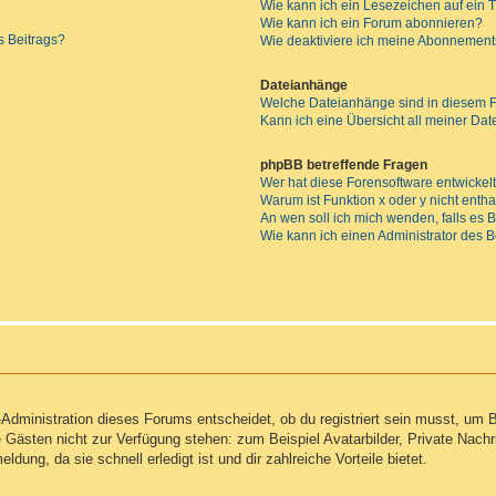
Wie kann ich ein Lesezeichen auf ein
Wie kann ich ein Forum abonnieren?
s Beitrags?
Wie deaktiviere ich meine Abonnemen
Dateianhänge
Welche Dateianhänge sind in diesem 
Kann ich eine Übersicht all meiner Da
phpBB betreffende Fragen
Wer hat diese Forensoftware entwickel
Warum ist Funktion x oder y nicht enth
An wen soll ich mich wenden, falls es
Wie kann ich einen Administrator des 
Administration dieses Forums entscheidet, ob du registriert sein musst, um Be
ie Gästen nicht zur Verfügung stehen: zum Beispiel Avatarbilder, Private Nachr
ung, da sie schnell erledigt ist und dir zahlreiche Vorteile bietet.