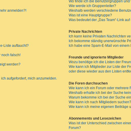
Wo finde ich die Benutzergruppen und w
Wie werde ich Gruppenleiter?
t mehr anmelden?!
Weshalb werden verschiedene Benutzer
Was ist eine Hauptgruppe?
Was bedeutet der „Das Team“-Link auf d
Private Nachrichten
Ich kann keine Privaten Nachrichten ve
Ich bekomme ständig unerwünschte Pri
e-Liste auftaucht?
Ich habe eine Spam-E-Mail von einem M
 noch falsch!
Freunde und ignorierte Mitglieder
Wozu benötige ich die Listen der Freun
zeigt werden?
Wie kann ich Mitglieder zur Liste der F
oder diese wieder aus den Listen entf
 ich aufgefordert, mich anzumelden.
Die Foren durchsuchen
Wie kann ich ein Forum oder mehrere
Weshalb erhalte ich bei der Suche kei
Warum bekomme ich bei der Suche ein
Wie kann ich nach Mitgliedern suchen
Wie kann ich meine eigenen Beiträge
Abonnements und Lesezeichen
Was ist der Unterschied zwischen ei
Forum?