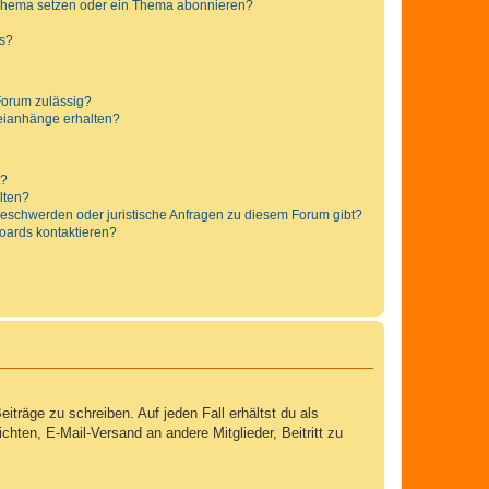
 Thema setzen oder ein Thema abonnieren?
ts?
Forum zulässig?
teianhänge erhalten?
t?
alten?
 Beschwerden oder juristische Anfragen zu diesem Forum gibt?
Boards kontaktieren?
iträge zu schreiben. Auf jeden Fall erhältst du als
ichten, E-Mail-Versand an andere Mitglieder, Beitritt zu