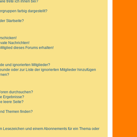
ie trete ich ihnen bei?
gruppen farbig dargestellt?
er Startseite?
rschicken!
vate Nachrichten!
itglied dieses Forums erhalten!
de und ignorierten Mitglieder?
reunde oder zur Liste der ignorierten Mitglieder hinzufügen
ernen?
 Foren durchsuchen?
ne Ergebnisse?
e leere Seite?
?
 und Themen finden?
nem Lesezeichen und einem Abonnements für ein Thema oder