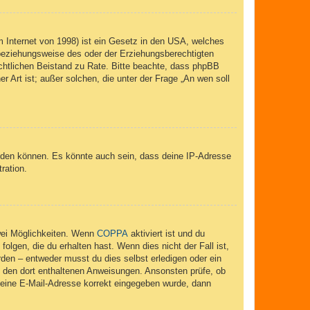
 Internet von 1998) ist ein Gesetz in den USA, welches
 beziehungsweise des oder der Erziehungsberechtigten
 rechtlichen Beistand zu Rate. Bitte beachte, dass phpBB
r Art ist; außer solchen, die unter der Frage „An wen soll
elden können. Es könnte auch sein, dass deine IP-Adresse
ration.
wei Möglichkeiten. Wenn
COPPA
aktiviert ist und du
lgen, die du erhalten hast. Wenn dies nicht der Fall ist,
rden – entweder musst du dies selbst erledigen oder ein
lge den dort enthaltenen Anweisungen. Ansonsten prüfe, ob
 deine E-Mail-Adresse korrekt eingegeben wurde, dann