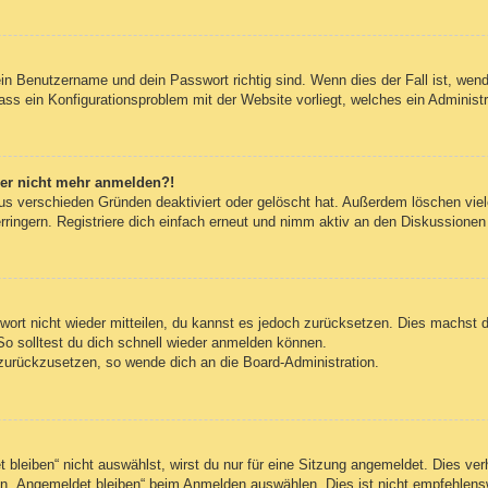
ein Benutzername und dein Passwort richtig sind. Wenn dies der Fall ist, wen
dass ein Konfigurationsproblem mit der Website vorliegt, welches ein Administ
aber nicht mehr anmelden?!
us verschieden Gründen deaktiviert oder gelöscht hat. Außerdem löschen viele
ingern. Registriere dich einfach erneut und nimm aktiv an den Diskussionen t
swort nicht wieder mitteilen, du kannst es jedoch zurücksetzen. Dies machst 
So solltest du dich schnell wieder anmelden können.
t zurückzusetzen, so wende dich an die Board-Administration.
leiben“ nicht auswählst, wirst du nur für eine Sitzung angemeldet. Dies ve
n „Angemeldet bleiben“ beim Anmelden auswählen. Dies ist nicht empfehlens