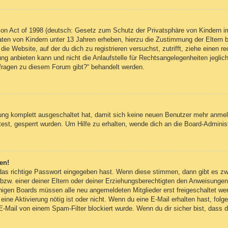
on Act of 1998 (deutsch: Gesetz zum Schutz der Privatsphäre von Kindern im
Daten von Kindern unter 13 Jahren erheben, hierzu die Zustimmung der Eltern
 die Website, auf der du dich zu registrieren versuchst, zutrifft, ziehe einen
g anbieten kann und nicht die Anlaufstelle für Rechtsangelegenheiten jegliche
nfragen zu diesem Forum gibt?“ behandelt werden.
erung komplett ausgeschaltet hat, damit sich keine neuen Benutzer mehr anm
est, gesperrt wurden. Um Hilfe zu erhalten, wende dich an die Board-Administ
en!
 das richtige Passwort eingegeben hast. Wenn diese stimmen, dann gibt es z
bzw. einer deiner Eltern oder deiner Erziehungsberechtigten den Anweisungen fo
inigen Boards müssen alle neu angemeldeten Mitglieder erst freigeschaltet we
ob eine Aktivierung nötig ist oder nicht. Wenn du eine E-Mail erhalten hast, fo
E-Mail von einem Spam-Filter blockiert wurde. Wenn du dir sicher bist, dass