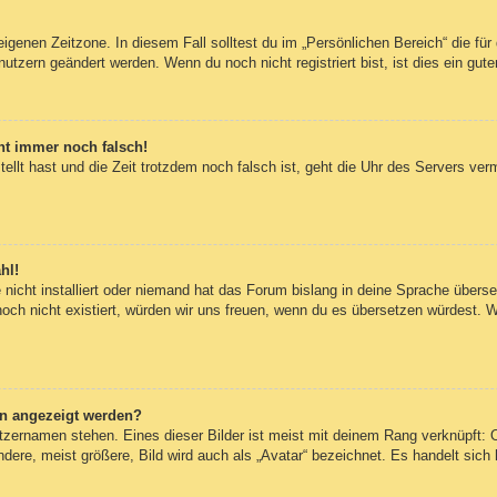
eigenen Zeitzone. In diesem Fall solltest du im „Persönlichen Bereich“ die für 
utzern geändert werden. Wenn du noch nicht registriert bist, ist dies ein guter
eht immer noch falsch!
tellt hast und die Zeit trotzdem noch falsch ist, geht die Uhr des Servers ver
hl!
nicht installiert oder niemand hat das Forum bislang in deine Sprache überset
 noch nicht existiert, würden wir uns freuen, wenn du es übersetzen würdest.
en angezeigt werden?
tzernamen stehen. Eines dieser Bilder ist meist mit deinem Rang verknüpft: O
re, meist größere, Bild wird auch als „Avatar“ bezeichnet. Es handelt sich h