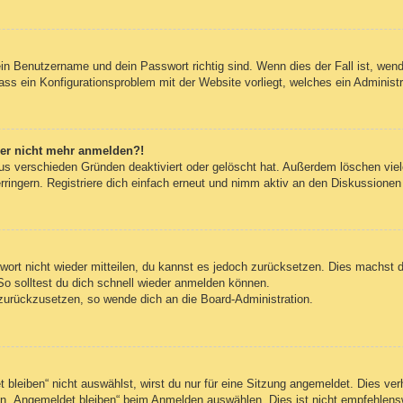
ein Benutzername und dein Passwort richtig sind. Wenn dies der Fall ist, wen
dass ein Konfigurationsproblem mit der Website vorliegt, welches ein Administ
aber nicht mehr anmelden?!
us verschieden Gründen deaktiviert oder gelöscht hat. Außerdem löschen viele
ingern. Registriere dich einfach erneut und nimm aktiv an den Diskussionen t
swort nicht wieder mitteilen, du kannst es jedoch zurücksetzen. Dies machst 
So solltest du dich schnell wieder anmelden können.
t zurückzusetzen, so wende dich an die Board-Administration.
leiben“ nicht auswählst, wirst du nur für eine Sitzung angemeldet. Dies ve
n „Angemeldet bleiben“ beim Anmelden auswählen. Dies ist nicht empfehlens