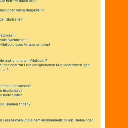
ie trete ich ihnen bei?
gruppen farbig dargestellt?
er Startseite?
rschicken!
vate Nachrichten!
itglied dieses Forums erhalten!
de und ignorierten Mitglieder?
reunde oder zur Liste der ignorierten Mitglieder hinzufügen
ernen?
 Foren durchsuchen?
ne Ergebnisse?
e leere Seite?
?
 und Themen finden?
nem Lesezeichen und einem Abonnements für ein Thema oder