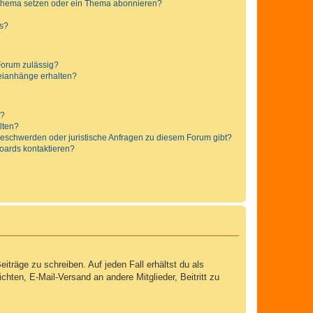
 Thema setzen oder ein Thema abonnieren?
ts?
Forum zulässig?
teianhänge erhalten?
t?
alten?
 Beschwerden oder juristische Anfragen zu diesem Forum gibt?
Boards kontaktieren?
iträge zu schreiben. Auf jeden Fall erhältst du als
ichten, E-Mail-Versand an andere Mitglieder, Beitritt zu