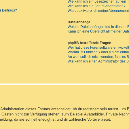
Wie kann ich ein Lesezeichen auf ein
Wie kann ich ein Forum abonnieren?
s Beitrags?
Wie deaktiviere ich meine Abonnemen
Dateianhänge
Welche Dateianhänge sind in diesem 
Kann ich eine Übersicht all meiner Da
phpBB betreffende Fragen
Wer hat diese Forensoftware entwickel
Warum ist Funktion x oder y nicht enth
An wen soll ich mich wenden, falls es
Wie kann ich einen Administrator des 
Administration dieses Forums entscheidet, ob du registriert sein musst, um Be
ie Gästen nicht zur Verfügung stehen: zum Beispiel Avatarbilder, Private Nachr
ung, da sie schnell erledigt ist und dir zahlreiche Vorteile bietet.