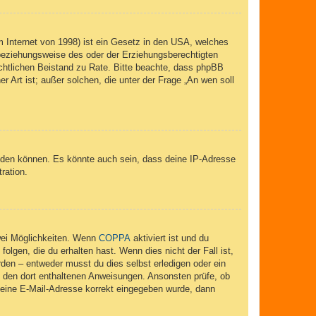
 Internet von 1998) ist ein Gesetz in den USA, welches
 beziehungsweise des oder der Erziehungsberechtigten
 rechtlichen Beistand zu Rate. Bitte beachte, dass phpBB
r Art ist; außer solchen, die unter der Frage „An wen soll
elden können. Es könnte auch sein, dass deine IP-Adresse
ration.
wei Möglichkeiten. Wenn
COPPA
aktiviert ist und du
lgen, die du erhalten hast. Wenn dies nicht der Fall ist,
rden – entweder musst du dies selbst erledigen oder ein
lge den dort enthaltenen Anweisungen. Ansonsten prüfe, ob
 deine E-Mail-Adresse korrekt eingegeben wurde, dann