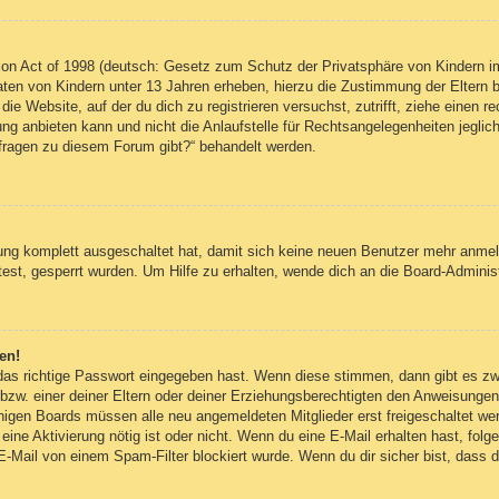
on Act of 1998 (deutsch: Gesetz zum Schutz der Privatsphäre von Kindern im
Daten von Kindern unter 13 Jahren erheben, hierzu die Zustimmung der Eltern
 die Website, auf der du dich zu registrieren versuchst, zutrifft, ziehe einen
g anbieten kann und nicht die Anlaufstelle für Rechtsangelegenheiten jegliche
nfragen zu diesem Forum gibt?“ behandelt werden.
erung komplett ausgeschaltet hat, damit sich keine neuen Benutzer mehr anm
est, gesperrt wurden. Um Hilfe zu erhalten, wende dich an die Board-Administ
en!
 das richtige Passwort eingegeben hast. Wenn diese stimmen, dann gibt es z
bzw. einer deiner Eltern oder deiner Erziehungsberechtigten den Anweisungen fo
inigen Boards müssen alle neu angemeldeten Mitglieder erst freigeschaltet we
ob eine Aktivierung nötig ist oder nicht. Wenn du eine E-Mail erhalten hast, fo
E-Mail von einem Spam-Filter blockiert wurde. Wenn du dir sicher bist, dass