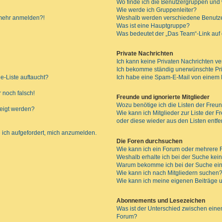
Wo finde ich die Benutzergruppen und w
Wie werde ich Gruppenleiter?
t mehr anmelden?!
Weshalb werden verschiedene Benutzer
Was ist eine Hauptgruppe?
Was bedeutet der „Das Team“-Link auf d
Private Nachrichten
Ich kann keine Privaten Nachrichten ve
Ich bekomme ständig unerwünschte Pri
e-Liste auftaucht?
Ich habe eine Spam-E-Mail von einem M
 noch falsch!
Freunde und ignorierte Mitglieder
Wozu benötige ich die Listen der Freun
zeigt werden?
Wie kann ich Mitglieder zur Liste der F
oder diese wieder aus den Listen entf
 ich aufgefordert, mich anzumelden.
Die Foren durchsuchen
Wie kann ich ein Forum oder mehrere
Weshalb erhalte ich bei der Suche kei
Warum bekomme ich bei der Suche ein
Wie kann ich nach Mitgliedern suchen
Wie kann ich meine eigenen Beiträge
Abonnements und Lesezeichen
Was ist der Unterschied zwischen ei
Forum?