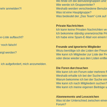
Wo finde ich die Benutzergruppen und w
Wie werde ich Gruppenleiter?
t mehr anmelden?!
Weshalb werden verschiedene Benutzer
Was ist eine Hauptgruppe?
Was bedeutet der „Das Team“-Link auf d
Private Nachrichten
Ich kann keine Privaten Nachrichten ve
Ich bekomme ständig unerwünschte Pri
e-Liste auftaucht?
Ich habe eine Spam-E-Mail von einem M
 noch falsch!
Freunde und ignorierte Mitglieder
Wozu benötige ich die Listen der Freun
zeigt werden?
Wie kann ich Mitglieder zur Liste der F
oder diese wieder aus den Listen entf
 ich aufgefordert, mich anzumelden.
Die Foren durchsuchen
Wie kann ich ein Forum oder mehrere
Weshalb erhalte ich bei der Suche kei
Warum bekomme ich bei der Suche ein
Wie kann ich nach Mitgliedern suchen
Wie kann ich meine eigenen Beiträge
Abonnements und Lesezeichen
Was ist der Unterschied zwischen ei
Forum?