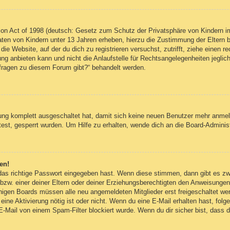
on Act of 1998 (deutsch: Gesetz zum Schutz der Privatsphäre von Kindern im
Daten von Kindern unter 13 Jahren erheben, hierzu die Zustimmung der Eltern
 die Website, auf der du dich zu registrieren versuchst, zutrifft, ziehe einen
g anbieten kann und nicht die Anlaufstelle für Rechtsangelegenheiten jegliche
nfragen zu diesem Forum gibt?“ behandelt werden.
erung komplett ausgeschaltet hat, damit sich keine neuen Benutzer mehr anm
est, gesperrt wurden. Um Hilfe zu erhalten, wende dich an die Board-Administ
en!
 das richtige Passwort eingegeben hast. Wenn diese stimmen, dann gibt es z
bzw. einer deiner Eltern oder deiner Erziehungsberechtigten den Anweisungen fo
inigen Boards müssen alle neu angemeldeten Mitglieder erst freigeschaltet we
ob eine Aktivierung nötig ist oder nicht. Wenn du eine E-Mail erhalten hast, fo
E-Mail von einem Spam-Filter blockiert wurde. Wenn du dir sicher bist, dass