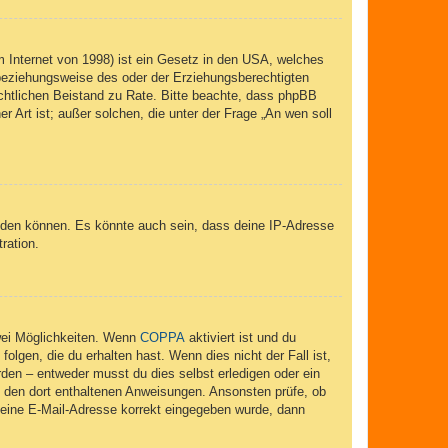
 Internet von 1998) ist ein Gesetz in den USA, welches
 beziehungsweise des oder der Erziehungsberechtigten
 rechtlichen Beistand zu Rate. Bitte beachte, dass phpBB
r Art ist; außer solchen, die unter der Frage „An wen soll
elden können. Es könnte auch sein, dass deine IP-Adresse
ration.
wei Möglichkeiten. Wenn
COPPA
aktiviert ist und du
lgen, die du erhalten hast. Wenn dies nicht der Fall ist,
rden – entweder musst du dies selbst erledigen oder ein
lge den dort enthaltenen Anweisungen. Ansonsten prüfe, ob
 deine E-Mail-Adresse korrekt eingegeben wurde, dann