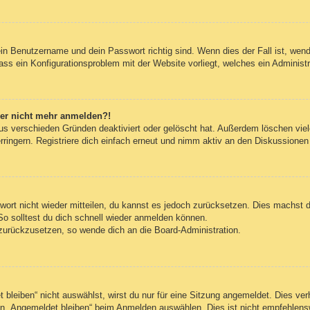
ein Benutzername und dein Passwort richtig sind. Wenn dies der Fall ist, wen
dass ein Konfigurationsproblem mit der Website vorliegt, welches ein Administ
aber nicht mehr anmelden?!
us verschieden Gründen deaktiviert oder gelöscht hat. Außerdem löschen viele
ingern. Registriere dich einfach erneut und nimm aktiv an den Diskussionen t
swort nicht wieder mitteilen, du kannst es jedoch zurücksetzen. Dies machst 
So solltest du dich schnell wieder anmelden können.
t zurückzusetzen, so wende dich an die Board-Administration.
leiben“ nicht auswählst, wirst du nur für eine Sitzung angemeldet. Dies ve
n „Angemeldet bleiben“ beim Anmelden auswählen. Dies ist nicht empfehlens