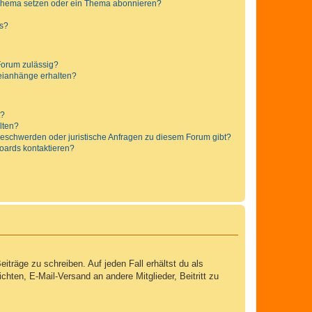
 Thema setzen oder ein Thema abonnieren?
ts?
Forum zulässig?
teianhänge erhalten?
t?
alten?
 Beschwerden oder juristische Anfragen zu diesem Forum gibt?
Boards kontaktieren?
iträge zu schreiben. Auf jeden Fall erhältst du als
ichten, E-Mail-Versand an andere Mitglieder, Beitritt zu