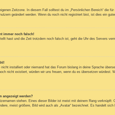
eigenen Zeitzone. In diesem Fall solltest du im „Persönlichen Bereich“ die für 
utzern geändert werden. Wenn du noch nicht registriert bist, ist dies ein guter
eht immer noch falsch!
tellt hast und die Zeit trotzdem noch falsch ist, geht die Uhr des Servers ver
hl!
nicht installiert oder niemand hat das Forum bislang in deine Sprache überset
 noch nicht existiert, würden wir uns freuen, wenn du es übersetzen würdest.
en angezeigt werden?
tzernamen stehen. Eines dieser Bilder ist meist mit deinem Rang verknüpft: O
re, meist größere, Bild wird auch als „Avatar“ bezeichnet. Es handelt sich h