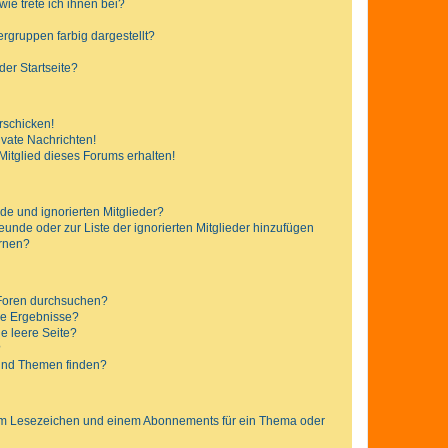
ie trete ich ihnen bei?
gruppen farbig dargestellt?
er Startseite?
rschicken!
vate Nachrichten!
itglied dieses Forums erhalten!
de und ignorierten Mitglieder?
reunde oder zur Liste der ignorierten Mitglieder hinzufügen
ernen?
 Foren durchsuchen?
ne Ergebnisse?
e leere Seite?
?
 und Themen finden?
nem Lesezeichen und einem Abonnements für ein Thema oder