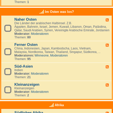
e
t
t
Themen:
1
d
i
r
a
s
-
n
l
n
c
K
a
Im Osten was los?
n
h
l
n
i
l
e
d
e
Naher Osten
a
F
i
e
n
n
Die Länder der arabischen Halbinsel. Z.B.
e
n
,
,
d
Ägypten, Bahrein, Israel, Jemen, Kuwait, Libanon, Oman, Palästina,
e
a
L
I
-
Qatar, Saudi Arabien, Syrien, Vereinigte Arabische Emirate, Jordanien
d
n
u
r
e
Moderator:
Moderatoren
-
z
x
l
i
Themen:
80
N
e
e
a
n
a
i
m
n
w
Ferner Osten
h
g
F
b
d
a
e
e
China, Indonesien, Japan, Kambodscha, Laos, Vietnam,
e
u
n
r
n
Malaysia, Nordkorea, Taiwan, Thailand, Singapur, Südkorea, ...
e
r
d
O
Moderatoren:
Winneone
,
Moderatoren
d
g
e
s
Themen:
95
-
r
t
F
n
e
Süd-Asien
e
F
?
n
r
Indien
e
n
Moderator:
Moderatoren
e
e
Themen:
21
d
r
-
O
Kleinanzeigen
S
F
s
ü
Kleinanzeigen
e
t
d
Moderator:
Moderatoren
e
e
-
Themen:
2
d
n
A
-
s
K
Afrika
i
l
e
e
Südliches Afrika
n
F
i