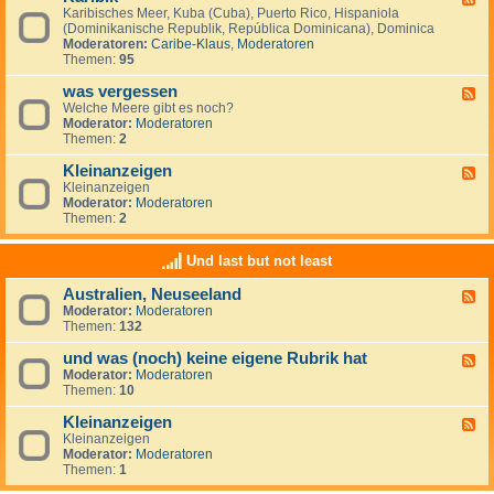
S
i
Karibisches Meer, Kuba (Cuba), Puerto Rico, Hispaniola
e
ü
s
(Dominikanische Republik, República Dominicana), Dominica
e
d
c
Moderatoren:
Caribe-Klaus
,
Moderatoren
d
m
h
Themen:
95
-
e
e
K
e
r
was vergessen
a
F
r
O
r
Welche Meere gibt es noch?
e
(
z
i
Moderator:
Moderatoren
e
M
e
b
Themen:
2
d
a
a
i
-
r
n
k
Kleinanzeigen
w
F
d
a
Kleinanzeigen
e
e
s
Moderator:
Moderatoren
e
l
v
Themen:
2
d
S
e
-
u
r
K
r
Und last but not least
g
l
)
e
e
Australien, Neuseeland
s
F
i
s
Moderator:
Moderatoren
e
n
e
Themen:
132
e
a
n
d
n
und was (noch) keine eigene Rubrik hat
-
z
F
A
e
Moderator:
Moderatoren
e
u
i
Themen:
10
e
s
g
d
t
e
Kleinanzeigen
-
F
r
n
u
Kleinanzeigen
e
a
n
Moderator:
Moderatoren
e
l
d
Themen:
1
d
i
w
-