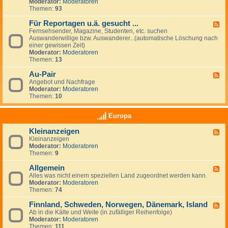
G
Moderator:
Moderatoren
e
e
Themen:
93
s
u
Für Reportagen u.ä. gesucht ...
F
c
Fernsehsender, Magazine, Studenten, etc. suchen
e
h
Auswanderwillige bzw. Auswanderer...(automatische Löschung nach
e
e
einer gewissen Zeit)
d
/
Moderator:
Moderatoren
-
A
Themen:
13
F
n
ü
g
Au-Pair
r
F
e
R
Angebot und Nachfrage
e
b
e
Moderator:
Moderatoren
e
o
p
Themen:
10
d
t
o
-
e
r
A
v
Europa
t
u
o
a
-
n
Kleinanzeigen
g
F
P
A
e
Kleinanzeigen
e
a
r
n
Moderator:
Moderatoren
e
i
b
u
Themen:
9
d
r
e
.
-
i
ä
Allgemein
K
F
t
.
l
Alles was nicht einem speziellen Land zugeordnet werden kann.
e
g
g
e
Moderator:
Moderatoren
e
e
e
i
Themen:
74
d
b
s
n
-
e
u
a
Finnland, Schweden, Norwegen, Dänemark, Island
A
F
r
c
n
l
Ab in die Kälte und Weite (in zufälliger Reihenfolge)
e
n
h
z
l
Moderator:
Moderatoren
e
&
t
e
g
Themen:
111
d