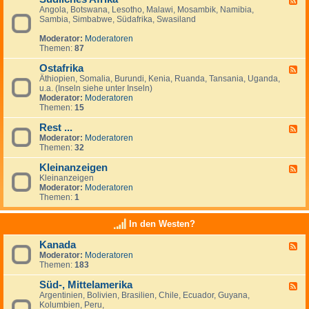
Angola, Botswana, Lesotho, Malawi, Mosambik, Namibia,
e
n
Sambia, Simbabwe, Südafrika, Swasiland
e
a
d
n
Moderator:
Moderatoren
-
z
Themen:
87
S
e
ü
i
Ostafrika
d
g
F
l
e
Äthiopien, Somalia, Burundi, Kenia, Ruanda, Tansania, Uganda,
e
i
n
u.a. (Inseln siehe unter Inseln)
e
c
Moderator:
Moderatoren
d
h
Themen:
15
-
e
O
s
Rest ...
s
F
A
t
Moderator:
Moderatoren
e
f
a
Themen:
32
e
r
f
d
i
r
Kleinanzeigen
-
F
k
i
R
Kleinanzeigen
e
a
k
e
Moderator:
Moderatoren
e
a
s
Themen:
1
d
t
-
.
K
In den Westen?
.
l
.
e
Kanada
F
i
Moderator:
Moderatoren
e
n
Themen:
183
e
a
d
n
Süd-, Mittelamerika
-
z
F
K
e
Argentinien, Bolivien, Brasilien, Chile, Ecuador, Guyana,
e
a
i
Kolumbien, Peru,
e