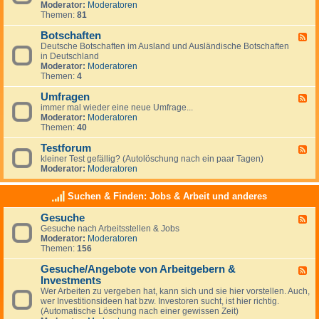
g
Moderator:
Moderatoren
d
e
Themen:
81
-
m
N
e
Botschaften
e
F
i
w
Deutsche Botschaften im Ausland und Ausländische Botschaften
e
n
s
in Deutschland
e
e
Moderator:
Moderatoren
d
s
Themen:
4
-
z
B
u
Umfragen
o
F
m
t
immer mal wieder eine neue Umfrage...
e
T
s
Moderator:
Moderatoren
e
h
c
Themen:
40
d
e
h
-
m
a
Testforum
U
F
a
f
m
kleiner Test gefällig? (Autolöschung nach ein paar Tagen)
e
A
t
f
Moderator:
Moderatoren
e
u
e
r
d
s
n
a
-
w
Suchen & Finden: Jobs & Arbeit und anderes
g
T
a
e
e
n
Gesuche
n
F
s
d
Gesuche nach Arbeitsstellen & Jobs
e
t
e
Moderator:
Moderatoren
e
f
r
Themen:
156
d
o
n
-
r
Gesuche/Angebote von Arbeitgebern &
G
u
F
e
m
Investments
e
s
e
Wer Arbeiten zu vergeben hat, kann sich und sie hier vorstellen. Auch,
u
d
wer Investitionsideen hat bzw. Investoren sucht, ist hier richtig.
c
-
(Automatische Löschung nach einer gewissen Zeit)
h