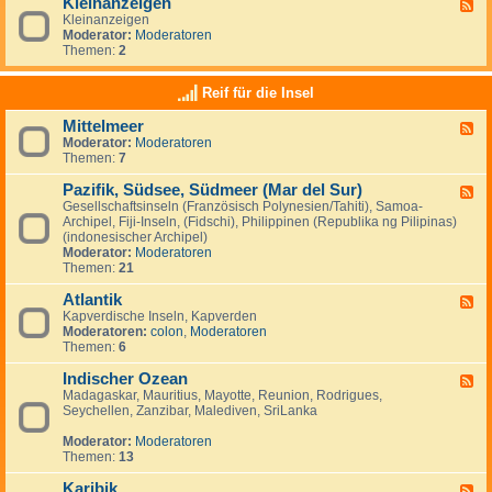
Kleinanzeigen
U
F
a
a
S
Kleinanzeigen
e
y
:
A
Moderator:
Moderatoren
e
V
Themen:
2
d
e
-
n
K
Reif für die Insel
e
l
z
e
u
Mittelmeer
F
i
e
Moderator:
Moderatoren
e
n
l
Themen:
7
e
a
a
d
n
&
Pazifik, Südsee, Südmeer (Mar del Sur)
-
z
F
I
M
e
Gesellschaftsinseln (Französisch Polynesien/Tahiti), Samoa-
e
s
i
i
Archipel, Fiji-Inseln, (Fidschi), Philippinen (Republika ng Pilipinas)
e
l
t
g
(indonesischer Archipel)
d
a
t
e
Moderator:
Moderatoren
-
M
e
n
Themen:
21
P
a
l
a
r
m
Atlantik
z
F
g
e
i
Kapverdische Inseln, Kapverden
e
a
e
f
Moderatoren:
colon
,
Moderatoren
e
r
r
i
Themen:
6
d
i
k
-
t
,
Indischer Ozean
A
F
a
S
t
Madagaskar, Mauritius, Mayotte, Reunion, Rodrigues,
e
ü
l
Seychellen, Zanzibar, Malediven, SriLanka
e
d
a
d
s
n
Moderator:
Moderatoren
-
e
t
Themen:
13
I
e
i
n
,
k
Karibik
d
F