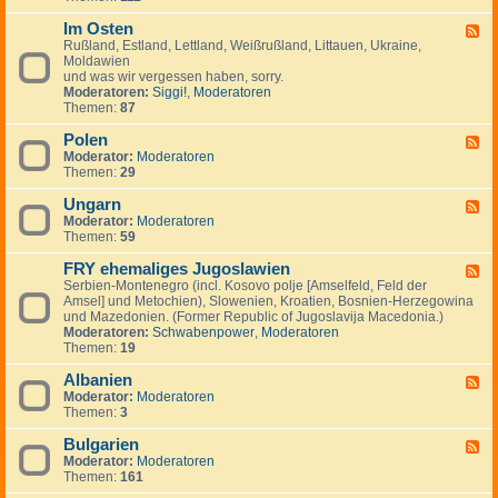
I
.
i
e
-
n
.
g
m
Im Osten
F
F
v
.
e
e
i
Rußland, Estland, Lettland, Weißrußland, Littauen, Ukraine,
e
e
n
i
n
Moldawien
e
s
n
n
und was wir vergessen haben, sorry.
d
t
l
Moderatoren:
Siggi!
,
Moderatoren
-
m
a
Themen:
87
I
e
n
m
n
d
Polen
O
F
t
,
s
Moderator:
Moderatoren
e
s
S
t
Themen:
29
e
c
e
d
h
n
Ungarn
-
F
w
P
Moderator:
Moderatoren
e
e
o
Themen:
59
e
d
l
d
e
e
FRY ehemaliges Jugoslawien
-
F
n
n
U
Serbien-Montenegro (incl. Kosovo polje [Amselfeld, Feld der
e
,
n
Amsel] und Metochien), Slowenien, Kroatien, Bosnien-Herzegowina
e
N
g
und Mazedonien. (Former Republic of Jugoslavija Macedonia.)
d
o
a
Moderatoren:
Schwabenpower
,
Moderatoren
-
r
r
Themen:
19
F
w
n
R
e
Albanien
Y
F
g
e
Moderator:
Moderatoren
e
e
h
Themen:
3
e
n
e
d
,
m
Bulgarien
-
F
D
a
A
Moderator:
Moderatoren
e
ä
l
l
Themen:
161
e
n
i
b
d
e