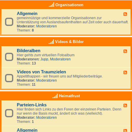
e
a
K
Organisationen
n
s
l
,
(
e
N
Allgemein
n
F
i
e
o
gemeinnützige und kommerzielle Organisationen zur
e
n
u
c
Unterstützung von Auslandsaufenthalten auf Zeit oder auch dauerhaft.
e
a
s
h
Moderator:
Moderatoren
d
n
e
)
Themen:
8
-
z
e
k
A
e
l
e
l
i
Videos & Bilder
a
i
l
g
n
n
g
e
d
Bilderalben
e
F
e
n
e
Hier gehts zum virtuellen Fotoalbum
e
m
i
Moderatoren:
Jupp
,
Moderatoren
e
e
g
Themen:
13
d
i
e
-
n
n
Videos von Traumzielen
B
F
e
i
Appetithappen - wir freuen uns auf Mitgliederbeiträge.
e
R
l
Moderator:
Moderatoren
e
u
d
Themen:
11
d
b
e
-
r
r
V
Heimatfrust
i
a
i
k
l
d
h
Parteien-Links
b
F
e
a
e
Hier finden sich Links zu den Foren der einzelnen Parteien. Denn
e
o
t
n
nur wenn die Basis muckt, ändert sich was (vielleicht).
e
s
Moderator:
Moderatoren
d
v
Themen:
1
-
o
P
n
Allgemein
a
T
F