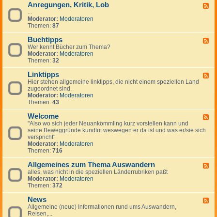
Anregungen, Kritik, Lob
W
F
i
...
e
c
Moderator:
Moderatoren
e
h
Themen:
87
d
t
-
i
Buchtipps
A
F
g
n
Wer kennt Bücher zum Thema?
e
e
r
Moderator:
Moderatoren
e
H
e
Themen:
32
d
i
g
-
n
u
Linktipps
B
F
w
n
u
Hier stehen allgemeine linktipps, die nicht einem speziellen Land
e
e
g
c
zugeordnet sind.
e
i
e
h
Moderator:
Moderatoren
d
s
n
t
Themen:
43
-
e
,
i
L
K
p
Welcome
i
F
r
p
n
"Also wo sich jeder Neuankömmling kurz vorstellen kann und
e
i
s
k
seine Beweggründe kundtut weswegen er da ist und was er/sie sich
e
t
t
verspricht"
d
i
i
Moderator:
Moderatoren
-
k
p
Themen:
716
W
,
p
e
L
s
Allgemeines zum Thema Auswandern
l
F
o
c
alles, was nicht in die speziellen Länderrubriken paßt
e
b
o
Moderator:
Moderatoren
e
m
Themen:
372
d
e
-
News
A
F
l
Allgemeine (neue) Informationen rund ums Auswandern,
e
l
Reisen,...
e