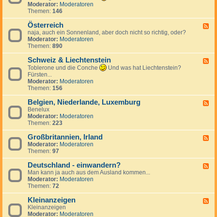
k
n
e
d
Moderator:
Moderatoren
h
r
d
c
-
Themen:
146
i
e
S
h
T
e
i
p
e
ü
Österreich
n
F
c
a
n
r
naja, auch ein Sonnenland, aber doch nicht so richtig, oder?
,
e
h
n
l
k
Moderator:
Moderatoren
S
e
i
a
e
Themen:
890
l
d
e
n
i
o
-
n
d
Schweiz & Liechtenstein
w
Ö
F
a
s
e
Toblerone und die Conche
Und was hat Liechtenstein?
k
t
e
Fürsten...
e
e
d
Moderator:
Moderatoren
i
r
-
Themen:
156
r
S
e
c
Belgien, Niederlande, Luxemburg
F
i
h
Benelux
e
c
w
Moderator:
Moderatoren
e
h
e
Themen:
223
d
i
-
z
Großbritannien, Irland
B
F
&
e
Moderator:
Moderatoren
e
L
l
Themen:
97
e
i
g
d
e
i
Deutschland - einwandern?
-
F
c
e
G
Man kann ja auch aus dem Ausland kommen...
e
h
n
r
Moderator:
Moderatoren
e
t
,
o
Themen:
72
d
e
N
ß
-
n
i
b
Kleinanzeigen
D
F
s
e
r
e
Kleinanzeigen
e
t
d
i
u
Moderator:
Moderatoren
e
e