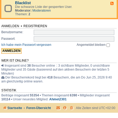
d
o
i
Blacklist
F
e
r
m
Die schwarze Liste der gesperrten User.
e
n
u
e
Moderator:
Moderatoren
e
.
m
r
Themen:
2
d
.
-
.
B
l
ANMELDEN
•
REGISTRIEREN
a
Benutzername:
c
k
Passwort:
l
i
Ich habe mein Passwort vergessen
Angemeldet bleiben
s
t
WER IST ONLINE?
Insgesamt sind
38
Besucher online :: 3 sichtbare Mitglieder, 0 unsichtbare
Mitglieder und 35 Gäste (basierend auf den aktiven Besuchern der letzten 5
Minuten)
Der Besucherrekord liegt bei
418
Besuchern, die am Do Jun 25, 2026 9:40
am gleichzeitig online waren.
STATISTIK
Beiträge insgesamt
55354
• Themen insgesamt
6390
• Mitglieder insgesamt
10114
• Unser neuestes Mitglied:
Ahmet2301
Startseite
Foren-Übersicht
Alle Zeiten sind
UTC+02:00