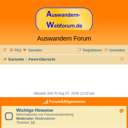
Auswandern Forum
FAQ
Spenden
Registrieren
Anmelden
S
Startseite
Foren-Übersicht
u
c
h
e
Aktuelle Zeit: Fr Aug 07, 2026 12:42 pm
Forum&Allgemeines
Wichtige Hinweise
F
Informationen zur Forumverwendung
e
Moderator:
Moderatoren
e
Themen:
12
d
-