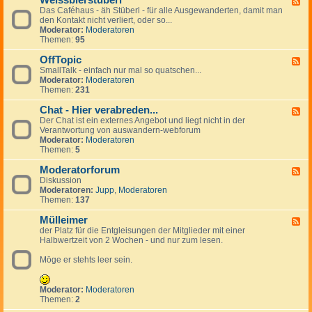
Weissbierstüberl
F
o
l
e
Das Caféhaus - äh Stüberl - für alle Ausgewanderten, damit man
e
l
e
r
den Kontakt nicht verliert, oder so...
e
-
i
s
Moderator:
Moderatoren
d
t
n
Themen:
95
-
a
a
W
l
n
OffTopic
e
F
k
z
i
SmallTalk - einfach nur mal so quatschen...
e
i
e
s
Moderator:
Moderatoren
e
n
i
s
Themen:
231
d
g
g
b
-
s
e
i
Chat - Hier verabreden...
O
F
p
n
e
f
Der Chat ist ein externes Angebot und liegt nicht in der
e
a
r
f
Verantwortung von auswandern-webforum
e
n
s
T
Moderator:
Moderatoren
d
i
t
o
Themen:
5
-
s
ü
p
C
h
b
i
Moderatorforum
h
F
e
c
a
Diskussion
e
r
t
Moderatoren:
Jupp
,
Moderatoren
e
l
-
Themen:
137
d
H
-
i
Mülleimer
M
F
e
o
der Platz für die Entgleisungen der Mitglieder mit einer
e
r
d
Halbwertzeit von 2 Wochen - und nur zum lesen.
e
v
e
d
e
r
Möge er stehts leer sein.
-
r
a
M
a
t
ü
b
o
l
Moderator:
Moderatoren
r
r
l
Themen:
2
e
f
e