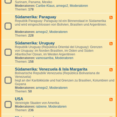
n
g
Surinam, Panama, Mexiko
d
a
e
Moderatoren:
Caribe-Klaus
,
arnego2
,
Moderatoren
-
d
n
Themen:
178
S
a
ü
Südamerika: Paraguay
d
F
-
Republik Paraguay: Paraguay ist ein Binnenstaat in Südamerika
e
,
und wird eingeschlossen von Bolivien, Brasilien und Argentinien.
e
M
d
i
Moderatoren:
arnego2
,
Moderatoren
-
t
Themen:
228
S
t
ü
e
Südamerika: Uruguay
d
F
l
a
Republik Uruguay (República Oriental del Uruguay): Grenzen
e
a
m
von Uruguay: im Norden Brasilien, im Osten und Süden
e
m
e
Atlantischer Ozean, im Westen Argentinien
d
e
r
Moderatoren:
vamosarriba
,
Moderatoren
-
r
i
Themen:
158
S
i
k
ü
k
a
Südamerika: Venezuela & Isla Margarita
d
F
a
:
a
Bolivarische Republik Venezuela (República Bolivariana de
e
P
m
Venezuela)
e
a
e
liegt an der Karibikküste und hat Grenzen zu Brasilien, Kolumbien und
d
r
r
Guyana
-
a
i
Moderatoren:
arnego2
,
Moderatoren
S
g
k
Themen:
50
ü
u
a
d
a
:
USA
a
F
y
U
m
Vereinigte Staaten von Amerika
e
r
e
Moderatoren:
rabiene
,
Moderatoren
e
u
r
Themen:
236
d
g
i
-
u
k