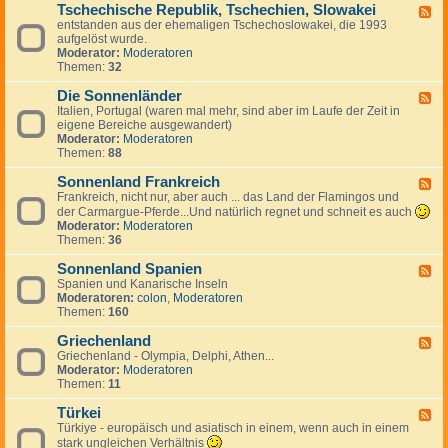
g
a
Tschechische Republik, Tschechien, Slowakei
-
m
F
e
n
B
entstanden aus der ehemaligen Tschechoslowakei, die 1993
a
e
s
i
u
aufgelöst wurde.
r
e
J
e
l
Moderator:
Moderatoren
k
d
u
n
g
Themen:
32
,
-
g
a
I
T
o
r
Die Sonnenländer
s
s
F
s
i
l
c
Italien, Portugal (waren mal mehr, sind aber im Laufe der Zeit in
e
l
e
a
h
eigene Bereiche ausgewandert)
e
a
n
n
e
Moderator:
Moderatoren
d
w
d
c
Themen:
88
-
i
h
D
e
i
Sonnenland Frankreich
i
F
n
s
e
Frankreich, nicht nur, aber auch ... das Land der Flamingos und
e
c
S
e
der Carmargue-Pferde...Und natürlich regnet und schneit es auch
h
o
d
Moderator:
Moderatoren
e
n
-
Themen:
36
R
n
S
e
e
o
Sonnenland Spanien
F
p
n
n
Spanien und Kanarische Inseln
e
u
l
n
Moderatoren:
colon
,
Moderatoren
e
b
ä
e
Themen:
160
d
l
n
n
-
i
d
l
Griechenland
S
F
k
e
a
o
Griechenland - Olympia, Delphi, Athen...
e
,
r
n
n
Moderator:
Moderatoren
e
T
d
n
Themen:
11
d
s
F
e
-
c
r
n
Türkei
G
F
h
a
l
r
Türkiye - europäisch und asiatisch in einem, wenn auch in einem
e
e
n
a
i
e
stark ungleichen Verhältnis
c