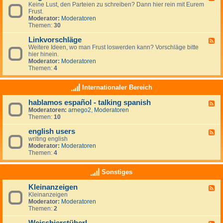
r
r
Keine Lust, den Parteien zu schreiben? Dann hier rein mit Eurem
e
t
a
Frust.
e
e
u
Moderator:
Moderatoren
d
i
m
Themen:
30
-
e
z
A
n
i
Linkvorschläge
l
F
-
e
l
Weitere Ideen, wo man Frust loswerden kann? Vorschläge bitte
e
L
l
g
hier hinein.
e
i
e
e
Moderator:
Moderatoren
d
n
n
m
Themen:
4
-
k
e
L
s
i
i
Internationaler Bereich
n
n
k
hablamos español - talking spanish
F
v
Moderatoren:
arnego2
,
Moderatoren
e
o
Themen:
10
e
r
d
s
english users
-
c
F
h
h
writing english
e
a
l
Moderator:
Moderatoren
e
b
ä
Themen:
4
d
l
g
-
a
e
e
Sonstiges
m
n
o
g
Kleinanzeigen
s
F
l
e
Kleinanzeigen
e
i
s
Moderator:
Moderatoren
e
s
p
Themen:
2
d
h
a
-
u
ñ
K
s