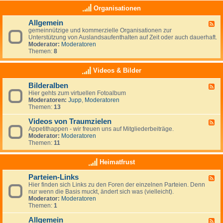
e
a
K
Organisationen
n
s
l
,
(
e
N
Allgemein
n
F
i
e
o
gemeinnützige und kommerzielle Organisationen zur
e
n
u
c
Unterstützung von Auslandsaufenthalten auf Zeit oder auch dauerhaft.
e
a
s
h
Moderator:
Moderatoren
d
n
e
)
Themen:
8
-
z
e
k
A
e
l
e
l
i
Videos & Bilder
a
i
l
g
n
n
g
e
d
Bilderalben
e
F
e
n
e
Hier gehts zum virtuellen Fotoalbum
e
m
i
Moderatoren:
Jupp
,
Moderatoren
e
e
g
Themen:
13
d
i
e
-
n
n
Videos von Traumzielen
B
F
e
i
Appetithappen - wir freuen uns auf Mitgliederbeiträge.
e
R
l
Moderator:
Moderatoren
e
u
d
Themen:
11
d
b
e
-
r
r
V
Heimatfrust
i
a
i
k
l
d
h
Parteien-Links
b
F
e
a
e
Hier finden sich Links zu den Foren der einzelnen Parteien. Denn
e
o
t
n
nur wenn die Basis muckt, ändert sich was (vielleicht).
e
s
Moderator:
Moderatoren
d
v
Themen:
1
-
o
P
n
Allgemein
a
T
F