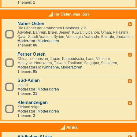
e
t
t
Themen:
1
d
i
r
a
s
-
n
l
n
c
K
a
Im Osten was los?
n
h
l
n
i
l
e
d
e
Naher Osten
a
F
i
e
n
n
Die Länder der arabischen Halbinsel. Z.B.
e
n
,
,
d
Ägypten, Bahrein, Israel, Jemen, Kuwait, Libanon, Oman, Palästina,
e
a
L
I
-
Qatar, Saudi Arabien, Syrien, Vereinigte Arabische Emirate, Jordanien
d
n
u
r
e
Moderator:
Moderatoren
-
z
x
l
i
Themen:
80
N
e
e
a
n
a
i
m
n
w
Ferner Osten
h
g
F
b
d
a
e
e
China, Indonesien, Japan, Kambodscha, Laos, Vietnam,
e
u
n
r
n
Malaysia, Nordkorea, Taiwan, Thailand, Singapur, Südkorea, ...
e
r
d
O
Moderatoren:
Winneone
,
Moderatoren
d
g
e
s
Themen:
95
-
r
t
F
n
e
Süd-Asien
e
F
?
n
r
Indien
e
n
Moderator:
Moderatoren
e
e
Themen:
21
d
r
-
O
Kleinanzeigen
S
F
s
ü
Kleinanzeigen
e
t
d
Moderator:
Moderatoren
e
e
-
Themen:
2
d
n
A
-
s
K
Afrika
i
l
e
e
Südliches Afrika
n
F
i