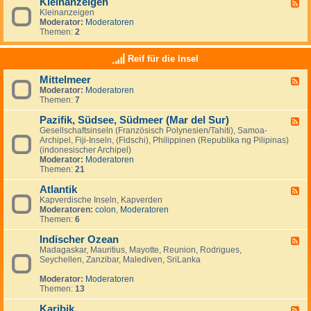
Kleinanzeigen
U
F
a
a
S
Kleinanzeigen
e
y
:
A
Moderator:
Moderatoren
e
V
Themen:
2
d
e
-
n
K
Reif für die Insel
e
l
z
e
u
Mittelmeer
F
i
e
Moderator:
Moderatoren
e
n
l
Themen:
7
e
a
a
d
n
&
Pazifik, Südsee, Südmeer (Mar del Sur)
-
z
F
I
M
e
Gesellschaftsinseln (Französisch Polynesien/Tahiti), Samoa-
e
s
i
i
Archipel, Fiji-Inseln, (Fidschi), Philippinen (Republika ng Pilipinas)
e
l
t
g
(indonesischer Archipel)
d
a
t
e
Moderator:
Moderatoren
-
M
e
n
Themen:
21
P
a
l
a
r
m
Atlantik
z
F
g
e
i
Kapverdische Inseln, Kapverden
e
a
e
f
Moderatoren:
colon
,
Moderatoren
e
r
r
i
Themen:
6
d
i
k
-
t
,
Indischer Ozean
A
F
a
S
t
Madagaskar, Mauritius, Mayotte, Reunion, Rodrigues,
e
ü
l
Seychellen, Zanzibar, Malediven, SriLanka
e
d
a
d
s
n
Moderator:
Moderatoren
-
e
t
Themen:
13
I
e
i
n
,
k
Karibik
d
F