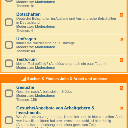
g
Moderator:
Moderatoren
d
e
Themen:
81
-
m
N
e
Botschaften
e
F
i
w
Deutsche Botschaften im Ausland und Ausländische Botschaften
e
n
s
in Deutschland
e
e
Moderator:
Moderatoren
d
s
Themen:
4
-
z
B
u
Umfragen
o
F
m
t
immer mal wieder eine neue Umfrage...
e
T
s
Moderator:
Moderatoren
e
h
c
Themen:
40
d
e
h
-
m
a
Testforum
U
F
a
f
m
kleiner Test gefällig? (Autolöschung nach ein paar Tagen)
e
A
t
f
Moderator:
Moderatoren
e
u
e
r
d
s
n
a
-
w
Suchen & Finden: Jobs & Arbeit und anderes
g
T
a
e
e
n
Gesuche
n
F
s
d
Gesuche nach Arbeitsstellen & Jobs
e
t
e
Moderator:
Moderatoren
e
f
r
Themen:
156
d
o
n
-
r
Gesuche/Angebote von Arbeitgebern &
G
u
F
e
m
Investments
e
s
e
Wer Arbeiten zu vergeben hat, kann sich und sie hier vorstellen. Auch,
u
d
wer Investitionsideen hat bzw. Investoren sucht, ist hier richtig.
c
-
(Automatische Löschung nach einer gewissen Zeit)
h