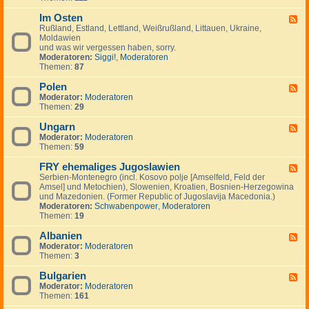
I
.
i
e
-
n
.
g
m
Im Osten
F
F
v
.
e
e
i
Rußland, Estland, Lettland, Weißrußland, Littauen, Ukraine,
e
e
n
i
n
Moldawien
e
s
n
n
und was wir vergessen haben, sorry.
d
t
l
Moderatoren:
Siggi!
,
Moderatoren
-
m
a
Themen:
87
I
e
n
m
n
d
Polen
O
F
t
,
s
Moderator:
Moderatoren
e
s
S
t
Themen:
29
e
c
e
d
h
n
Ungarn
-
F
w
P
Moderator:
Moderatoren
e
e
o
Themen:
59
e
d
l
d
e
e
FRY ehemaliges Jugoslawien
-
F
n
n
U
Serbien-Montenegro (incl. Kosovo polje [Amselfeld, Feld der
e
,
n
Amsel] und Metochien), Slowenien, Kroatien, Bosnien-Herzegowina
e
N
g
und Mazedonien. (Former Republic of Jugoslavija Macedonia.)
d
o
a
Moderatoren:
Schwabenpower
,
Moderatoren
-
r
r
Themen:
19
F
w
n
R
e
Albanien
Y
F
g
e
Moderator:
Moderatoren
e
e
h
Themen:
3
e
n
e
d
,
m
Bulgarien
-
F
D
a
A
Moderator:
Moderatoren
e
ä
l
l
Themen:
161
e
n
i
b
d
e