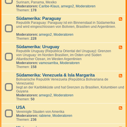
n
g
Surinam, Panama, Mexiko
d
a
e
Moderatoren:
Caribe-Klaus
,
arnego2
,
Moderatoren
-
d
n
Themen:
178
S
a
ü
Südamerika: Paraguay
d
F
-
Republik Paraguay: Paraguay ist ein Binnenstaat in Südamerika
e
,
und wird eingeschlossen von Bolivien, Brasilien und Argentinien.
e
M
d
i
Moderatoren:
arnego2
,
Moderatoren
-
t
Themen:
228
S
t
ü
e
Südamerika: Uruguay
d
F
l
a
Republik Uruguay (República Oriental del Uruguay): Grenzen
e
a
m
von Uruguay: im Norden Brasilien, im Osten und Süden
e
m
e
Atlantischer Ozean, im Westen Argentinien
d
e
r
Moderatoren:
vamosarriba
,
Moderatoren
-
r
i
Themen:
158
S
i
k
ü
k
a
Südamerika: Venezuela & Isla Margarita
d
F
a
:
a
Bolivarische Republik Venezuela (República Bolivariana de
e
P
m
Venezuela)
e
a
e
liegt an der Karibikküste und hat Grenzen zu Brasilien, Kolumbien und
d
r
r
Guyana
-
a
i
Moderatoren:
arnego2
,
Moderatoren
S
g
k
Themen:
50
ü
u
a
d
a
:
USA
a
F
y
U
m
Vereinigte Staaten von Amerika
e
r
e
Moderatoren:
rabiene
,
Moderatoren
e
u
r
Themen:
236
d
g
i
-
u
k