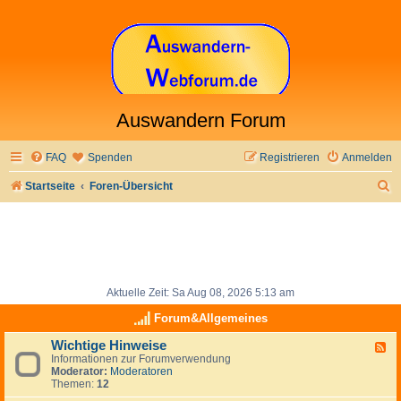
Auswandern Forum
FAQ
Spenden
Registrieren
Anmelden
S
Startseite
Foren-Übersicht
u
c
h
e
Aktuelle Zeit: Sa Aug 08, 2026 5:13 am
Forum&Allgemeines
Wichtige Hinweise
F
Informationen zur Forumverwendung
e
Moderator:
Moderatoren
e
Themen:
12
d
-