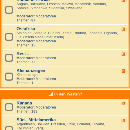
Angola, Botswana, Lesotho, Malawi, Mosambik, Namibia,
e
n
Sambia, Simbabwe, Südafrika, Swasiland
e
a
d
n
Moderator:
Moderatoren
-
z
Themen:
87
S
e
ü
i
Ostafrika
d
g
F
l
e
Äthiopien, Somalia, Burundi, Kenia, Ruanda, Tansania, Uganda,
e
i
n
u.a. (Inseln siehe unter Inseln)
e
c
Moderator:
Moderatoren
d
h
Themen:
15
-
e
O
s
Rest ...
s
F
A
t
Moderator:
Moderatoren
e
f
a
Themen:
32
e
r
f
d
i
r
Kleinanzeigen
-
F
k
i
R
Kleinanzeigen
e
a
k
e
Moderator:
Moderatoren
e
a
s
Themen:
1
d
t
-
.
K
In den Westen?
.
l
.
e
Kanada
F
i
Moderator:
Moderatoren
e
n
Themen:
183
e
a
d
n
Süd-, Mittelamerika
-
z
F
K
e
Argentinien, Bolivien, Brasilien, Chile, Ecuador, Guyana,
e
a
i
Kolumbien, Peru,
e