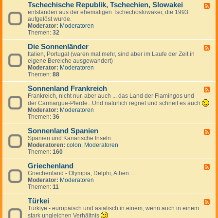
g
a
Tschechische Republik, Tschechien, Slowakei
-
m
F
e
n
B
entstanden aus der ehemaligen Tschechoslowakei, die 1993
a
e
s
i
u
aufgelöst wurde.
r
e
J
e
l
Moderator:
Moderatoren
k
d
u
n
g
Themen:
32
,
-
g
a
I
T
o
r
Die Sonnenländer
s
s
F
s
i
l
c
Italien, Portugal (waren mal mehr, sind aber im Laufe der Zeit in
e
l
e
a
h
eigene Bereiche ausgewandert)
e
a
n
n
e
Moderator:
Moderatoren
d
w
d
c
Themen:
88
-
i
h
D
e
i
Sonnenland Frankreich
i
F
n
s
e
Frankreich, nicht nur, aber auch ... das Land der Flamingos und
e
c
S
e
der Carmargue-Pferde...Und natürlich regnet und schneit es auch
h
o
d
Moderator:
Moderatoren
e
n
-
Themen:
36
R
n
S
e
e
o
Sonnenland Spanien
F
p
n
n
Spanien und Kanarische Inseln
e
u
l
n
Moderatoren:
colon
,
Moderatoren
e
b
ä
e
Themen:
160
d
l
n
n
-
i
d
l
Griechenland
S
F
k
e
a
o
Griechenland - Olympia, Delphi, Athen...
e
,
r
n
n
Moderator:
Moderatoren
e
T
d
n
Themen:
11
d
s
F
e
-
c
r
n
Türkei
G
F
h
a
l
r
Türkiye - europäisch und asiatisch in einem, wenn auch in einem
e
e
n
a
i
e
stark ungleichen Verhältnis
c