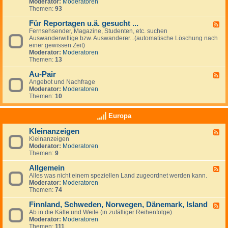
G
Moderator:
Moderatoren
e
e
Themen:
93
s
u
Für Reportagen u.ä. gesucht ...
F
c
Fernsehsender, Magazine, Studenten, etc. suchen
e
h
Auswanderwillige bzw. Auswanderer...(automatische Löschung nach
e
e
einer gewissen Zeit)
d
/
Moderator:
Moderatoren
-
A
Themen:
13
F
n
ü
g
Au-Pair
r
F
e
R
Angebot und Nachfrage
e
b
e
Moderator:
Moderatoren
e
o
p
Themen:
10
d
t
o
-
e
r
A
v
Europa
t
u
o
a
-
n
Kleinanzeigen
g
F
P
A
e
Kleinanzeigen
e
a
r
n
Moderator:
Moderatoren
e
i
b
u
Themen:
9
d
r
e
.
-
i
ä
Allgemein
K
F
t
.
l
Alles was nicht einem speziellen Land zugeordnet werden kann.
e
g
g
e
Moderator:
Moderatoren
e
e
e
i
Themen:
74
d
b
s
n
-
e
u
a
Finnland, Schweden, Norwegen, Dänemark, Island
A
F
r
c
n
l
Ab in die Kälte und Weite (in zufälliger Reihenfolge)
e
n
h
z
l
Moderator:
Moderatoren
e
&
t
e
g
Themen:
111
d