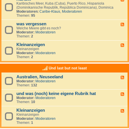
S
i
Karibisches Meer, Kuba (Cuba), Puerto Rico, Hispaniola
e
ü
s
(Dominikanische Republik, República Dominicana), Dominica
e
d
c
Moderatoren:
Caribe-Klaus
,
Moderatoren
d
m
h
Themen:
95
-
e
e
K
e
r
was vergessen
a
F
r
O
r
Welche Meere gibt es noch?
e
(
z
i
Moderator:
Moderatoren
e
M
e
b
Themen:
2
d
a
a
i
-
r
n
k
Kleinanzeigen
w
F
d
a
Kleinanzeigen
e
e
s
Moderator:
Moderatoren
e
l
v
Themen:
2
d
S
e
-
u
r
K
r
Und last but not least
g
l
)
e
e
Australien, Neuseeland
s
F
i
s
Moderator:
Moderatoren
e
n
e
Themen:
132
e
a
n
d
n
und was (noch) keine eigene Rubrik hat
-
z
F
A
e
Moderator:
Moderatoren
e
u
i
Themen:
10
e
s
g
d
t
e
Kleinanzeigen
-
F
r
n
u
Kleinanzeigen
e
a
n
Moderator:
Moderatoren
e
l
d
Themen:
1
d
i
w
-