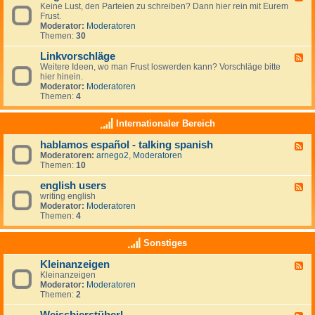
r
r
Keine Lust, den Parteien zu schreiben? Dann hier rein mit Eurem
e
t
a
Frust.
e
e
u
Moderator:
Moderatoren
d
i
m
Themen:
30
-
e
z
A
n
i
Linkvorschläge
l
F
-
e
l
Weitere Ideen, wo man Frust loswerden kann? Vorschläge bitte
e
L
l
g
hier hinein.
e
i
e
e
Moderator:
Moderatoren
d
n
n
m
Themen:
4
-
k
e
L
s
i
i
Internationaler Bereich
n
n
k
hablamos español - talking spanish
F
v
Moderatoren:
arnego2
,
Moderatoren
e
o
Themen:
10
e
r
d
s
english users
-
c
F
h
h
writing english
e
a
l
Moderator:
Moderatoren
e
b
ä
Themen:
4
d
l
g
-
a
e
e
Sonstiges
m
n
o
g
Kleinanzeigen
s
F
l
e
Kleinanzeigen
e
i
s
Moderator:
Moderatoren
e
s
p
Themen:
2
d
h
a
-
u
ñ
K
s