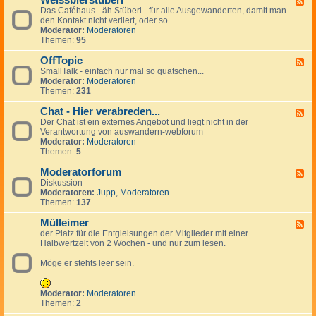
Weissbierstüberl
F
o
l
e
Das Caféhaus - äh Stüberl - für alle Ausgewanderten, damit man
e
l
e
r
den Kontakt nicht verliert, oder so...
e
-
i
s
Moderator:
Moderatoren
d
t
n
Themen:
95
-
a
a
W
l
n
OffTopic
e
F
k
z
i
SmallTalk - einfach nur mal so quatschen...
e
i
e
s
Moderator:
Moderatoren
e
n
i
s
Themen:
231
d
g
g
b
-
s
e
i
Chat - Hier verabreden...
O
F
p
n
e
f
Der Chat ist ein externes Angebot und liegt nicht in der
e
a
r
f
Verantwortung von auswandern-webforum
e
n
s
T
Moderator:
Moderatoren
d
i
t
o
Themen:
5
-
s
ü
p
C
h
b
i
Moderatorforum
h
F
e
c
a
Diskussion
e
r
t
Moderatoren:
Jupp
,
Moderatoren
e
l
-
Themen:
137
d
H
-
i
Mülleimer
M
F
e
o
der Platz für die Entgleisungen der Mitglieder mit einer
e
r
d
Halbwertzeit von 2 Wochen - und nur zum lesen.
e
v
e
d
e
r
Möge er stehts leer sein.
-
r
a
M
a
t
ü
b
o
l
Moderator:
Moderatoren
r
r
l
Themen:
2
e
f
e