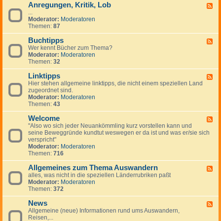
Anregungen, Kritik, Lob
W
F
i
...
e
c
Moderator:
Moderatoren
e
h
Themen:
87
d
t
-
i
Buchtipps
A
F
g
n
Wer kennt Bücher zum Thema?
e
e
r
Moderator:
Moderatoren
e
H
e
Themen:
32
d
i
g
-
n
u
Linktipps
B
F
w
n
u
Hier stehen allgemeine linktipps, die nicht einem speziellen Land
e
e
g
c
zugeordnet sind.
e
i
e
h
Moderator:
Moderatoren
d
s
n
t
Themen:
43
-
e
,
i
L
K
p
Welcome
i
F
r
p
n
"Also wo sich jeder Neuankömmling kurz vorstellen kann und
e
i
s
k
seine Beweggründe kundtut weswegen er da ist und was er/sie sich
e
t
t
verspricht"
d
i
i
Moderator:
Moderatoren
-
k
p
Themen:
716
W
,
p
e
L
s
Allgemeines zum Thema Auswandern
l
F
o
c
alles, was nicht in die speziellen Länderrubriken paßt
e
b
o
Moderator:
Moderatoren
e
m
Themen:
372
d
e
-
News
A
F
l
Allgemeine (neue) Informationen rund ums Auswandern,
e
l
Reisen,...
e