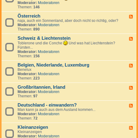
k
n
e
d
Moderator:
Moderatoren
h
r
d
c
-
Themen:
146
i
e
S
h
T
e
i
p
e
ü
Österreich
n
F
c
a
n
r
naja, auch ein Sonnenland, aber doch nicht so richtig, oder?
,
e
h
n
l
k
Moderator:
Moderatoren
S
e
i
a
e
Themen:
890
l
d
e
n
i
o
-
n
d
Schweiz & Liechtenstein
w
Ö
F
a
s
e
Toblerone und die Conche
Und was hat Liechtenstein?
k
t
e
Fürsten...
e
e
d
Moderator:
Moderatoren
i
r
-
Themen:
156
r
S
e
c
Belgien, Niederlande, Luxemburg
F
i
h
Benelux
e
c
w
Moderator:
Moderatoren
e
h
e
Themen:
223
d
i
-
z
Großbritannien, Irland
B
F
&
e
Moderator:
Moderatoren
e
L
l
Themen:
97
e
i
g
d
e
i
Deutschland - einwandern?
-
F
c
e
G
Man kann ja auch aus dem Ausland kommen...
e
h
n
r
Moderator:
Moderatoren
e
t
,
o
Themen:
72
d
e
N
ß
-
n
i
b
Kleinanzeigen
D
F
s
e
r
e
Kleinanzeigen
e
t
d
i
u
Moderator:
Moderatoren
e
e