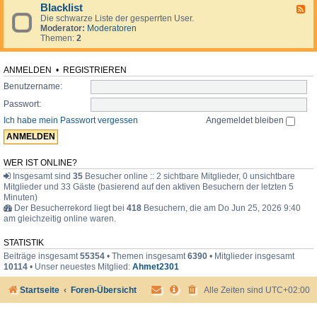
d
o
i
Blacklist
F
e
r
m
Die schwarze Liste der gesperrten User.
e
n
u
e
Moderator:
Moderatoren
e
.
m
r
Themen:
2
d
.
-
.
B
l
ANMELDEN
•
REGISTRIEREN
a
Benutzername:
c
k
Passwort:
l
i
Ich habe mein Passwort vergessen
Angemeldet bleiben
s
t
WER IST ONLINE?
Insgesamt sind
35
Besucher online :: 2 sichtbare Mitglieder, 0 unsichtbare
Mitglieder und 33 Gäste (basierend auf den aktiven Besuchern der letzten 5
Minuten)
Der Besucherrekord liegt bei
418
Besuchern, die am Do Jun 25, 2026 9:40
am gleichzeitig online waren.
STATISTIK
Beiträge insgesamt
55354
• Themen insgesamt
6390
• Mitglieder insgesamt
10114
• Unser neuestes Mitglied:
Ahmet2301
Startseite
Foren-Übersicht
Alle Zeiten sind
UTC+02:00