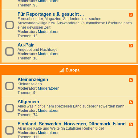
G
Moderator:
Moderatoren
e
e
Themen:
93
s
u
Für Reportagen u.ä. gesucht ...
F
c
Fernsehsender, Magazine, Studenten, etc. suchen
e
h
Auswanderwillige bzw. Auswanderer...(automatische Löschung nach
e
e
einer gewissen Zeit)
d
/
Moderator:
Moderatoren
-
A
Themen:
13
F
n
ü
g
Au-Pair
r
F
e
R
Angebot und Nachfrage
e
b
e
Moderator:
Moderatoren
e
o
p
Themen:
10
d
t
o
-
e
r
A
v
Europa
t
u
o
a
-
n
Kleinanzeigen
g
F
P
A
e
Kleinanzeigen
e
a
r
n
Moderator:
Moderatoren
e
i
b
u
Themen:
9
d
r
e
.
-
i
ä
Allgemein
K
F
t
.
l
Alles was nicht einem speziellen Land zugeordnet werden kann.
e
g
g
e
Moderator:
Moderatoren
e
e
e
i
Themen:
74
d
b
s
n
-
e
u
a
Finnland, Schweden, Norwegen, Dänemark, Island
A
F
r
c
n
l
Ab in die Kälte und Weite (in zufälliger Reihenfolge)
e
n
h
z
l
Moderator:
Moderatoren
e
&
t
e
g
Themen:
111
d