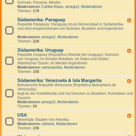
n
g
Surinam, Panama, Mexiko
d
a
e
Moderatoren:
Caribe-Klaus
,
arnego2
,
Moderatoren
-
d
n
Themen:
178
S
a
ü
Südamerika: Paraguay
d
F
-
Republik Paraguay: Paraguay ist ein Binnenstaat in Südamerika
e
,
und wird eingeschlossen von Bolivien, Brasilien und Argentinien.
e
M
d
i
Moderatoren:
arnego2
,
Moderatoren
-
t
Themen:
228
S
t
ü
e
Südamerika: Uruguay
d
F
l
a
Republik Uruguay (República Oriental del Uruguay): Grenzen
e
a
m
von Uruguay: im Norden Brasilien, im Osten und Süden
e
m
e
Atlantischer Ozean, im Westen Argentinien
d
e
r
Moderatoren:
vamosarriba
,
Moderatoren
-
r
i
Themen:
158
S
i
k
ü
k
a
Südamerika: Venezuela & Isla Margarita
d
F
a
:
a
Bolivarische Republik Venezuela (República Bolivariana de
e
P
m
Venezuela)
e
a
e
liegt an der Karibikküste und hat Grenzen zu Brasilien, Kolumbien und
d
r
r
Guyana
-
a
i
Moderatoren:
arnego2
,
Moderatoren
S
g
k
Themen:
50
ü
u
a
d
a
:
USA
a
F
y
U
m
Vereinigte Staaten von Amerika
e
r
e
Moderatoren:
rabiene
,
Moderatoren
e
u
r
Themen:
236
d
g
i
-
u
k