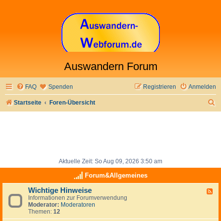
Auswandern Forum
FAQ
Spenden
Registrieren
Anmelden
S
Startseite
Foren-Übersicht
u
c
h
e
Aktuelle Zeit: So Aug 09, 2026 3:50 am
Forum&Allgemeines
Wichtige Hinweise
F
Informationen zur Forumverwendung
e
Moderator:
Moderatoren
e
Themen:
12
d
-