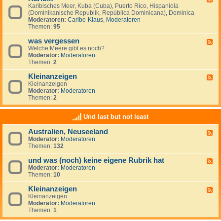
S
i
Karibisches Meer, Kuba (Cuba), Puerto Rico, Hispaniola
e
ü
s
(Dominikanische Republik, República Dominicana), Dominica
e
d
c
Moderatoren:
Caribe-Klaus
,
Moderatoren
d
m
h
Themen:
95
-
e
e
K
e
r
was vergessen
a
F
r
O
r
Welche Meere gibt es noch?
e
(
z
i
Moderator:
Moderatoren
e
M
e
b
Themen:
2
d
a
a
i
-
r
n
k
Kleinanzeigen
w
F
d
a
Kleinanzeigen
e
e
s
Moderator:
Moderatoren
e
l
v
Themen:
2
d
S
e
-
u
r
K
r
Und last but not least
g
l
)
e
e
Australien, Neuseeland
s
F
i
s
Moderator:
Moderatoren
e
n
e
Themen:
132
e
a
n
d
n
und was (noch) keine eigene Rubrik hat
-
z
F
A
e
Moderator:
Moderatoren
e
u
i
Themen:
10
e
s
g
d
t
e
Kleinanzeigen
-
F
r
n
u
Kleinanzeigen
e
a
n
Moderator:
Moderatoren
e
l
d
Themen:
1
d
i
w
-