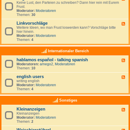
r
r
Keine Lust, den Parteien zu schreiben? Dann hier rein mit Eurem
e
t
a
Frust.
e
e
u
Moderator:
Moderatoren
d
i
m
Themen:
30
-
e
z
A
n
i
Linkvorschläge
l
F
-
e
l
Weitere Ideen, wo man Frust loswerden kann? Vorschläge bitte
e
L
l
g
hier hinein.
e
i
e
e
Moderator:
Moderatoren
d
n
n
m
Themen:
4
-
k
e
L
s
i
i
Internationaler Bereich
n
n
k
hablamos español - talking spanish
F
v
Moderatoren:
arnego2
,
Moderatoren
e
o
Themen:
10
e
r
d
s
english users
-
c
F
h
h
writing english
e
a
l
Moderator:
Moderatoren
e
b
ä
Themen:
4
d
l
g
-
a
e
e
Sonstiges
m
n
o
g
Kleinanzeigen
s
F
l
e
Kleinanzeigen
e
i
s
Moderator:
Moderatoren
e
s
p
Themen:
2
d
h
a
-
u
ñ
K
s