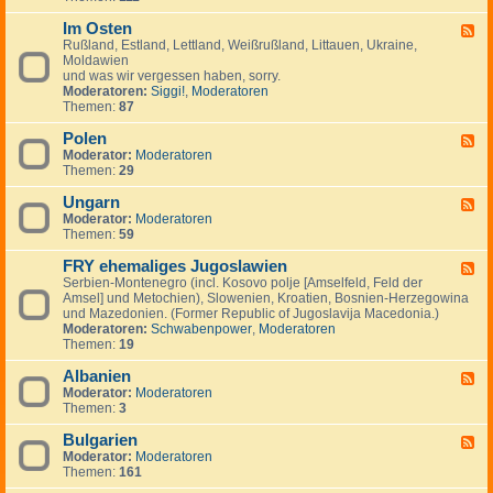
I
.
i
e
-
n
.
g
m
Im Osten
F
F
v
.
e
e
i
Rußland, Estland, Lettland, Weißrußland, Littauen, Ukraine,
e
e
n
i
n
Moldawien
e
s
n
n
und was wir vergessen haben, sorry.
d
t
l
Moderatoren:
Siggi!
,
Moderatoren
-
m
a
Themen:
87
I
e
n
m
n
d
Polen
O
F
t
,
s
Moderator:
Moderatoren
e
s
S
t
Themen:
29
e
c
e
d
h
n
Ungarn
-
F
w
P
Moderator:
Moderatoren
e
e
o
Themen:
59
e
d
l
d
e
e
FRY ehemaliges Jugoslawien
-
F
n
n
U
Serbien-Montenegro (incl. Kosovo polje [Amselfeld, Feld der
e
,
n
Amsel] und Metochien), Slowenien, Kroatien, Bosnien-Herzegowina
e
N
g
und Mazedonien. (Former Republic of Jugoslavija Macedonia.)
d
o
a
Moderatoren:
Schwabenpower
,
Moderatoren
-
r
r
Themen:
19
F
w
n
R
e
Albanien
Y
F
g
e
Moderator:
Moderatoren
e
e
h
Themen:
3
e
n
e
d
,
m
Bulgarien
-
F
D
a
A
Moderator:
Moderatoren
e
ä
l
l
Themen:
161
e
n
i
b
d
e