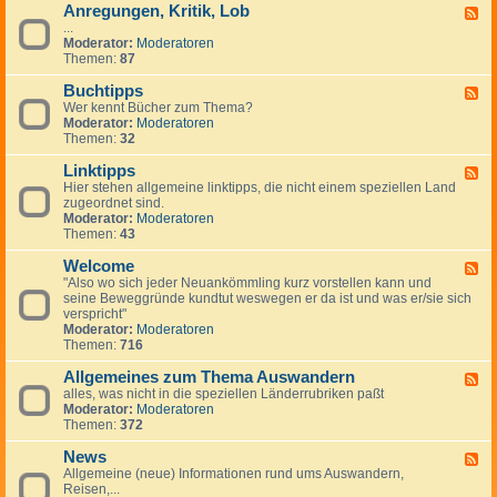
Anregungen, Kritik, Lob
W
F
i
...
e
c
Moderator:
Moderatoren
e
h
Themen:
87
d
t
-
i
Buchtipps
A
F
g
n
Wer kennt Bücher zum Thema?
e
e
r
Moderator:
Moderatoren
e
H
e
Themen:
32
d
i
g
-
n
u
Linktipps
B
F
w
n
u
Hier stehen allgemeine linktipps, die nicht einem speziellen Land
e
e
g
c
zugeordnet sind.
e
i
e
h
Moderator:
Moderatoren
d
s
n
t
Themen:
43
-
e
,
i
L
K
p
Welcome
i
F
r
p
n
"Also wo sich jeder Neuankömmling kurz vorstellen kann und
e
i
s
k
seine Beweggründe kundtut weswegen er da ist und was er/sie sich
e
t
t
verspricht"
d
i
i
Moderator:
Moderatoren
-
k
p
Themen:
716
W
,
p
e
L
s
Allgemeines zum Thema Auswandern
l
F
o
c
alles, was nicht in die speziellen Länderrubriken paßt
e
b
o
Moderator:
Moderatoren
e
m
Themen:
372
d
e
-
News
A
F
l
Allgemeine (neue) Informationen rund ums Auswandern,
e
l
Reisen,...
e