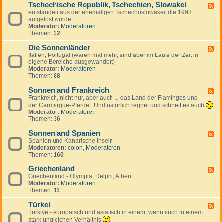
g
a
Tschechische Republik, Tschechien, Slowakei
-
m
F
e
n
B
entstanden aus der ehemaligen Tschechoslowakei, die 1993
a
e
s
i
u
aufgelöst wurde.
r
e
J
e
l
Moderator:
Moderatoren
k
d
u
n
g
Themen:
32
,
-
g
a
I
T
o
r
Die Sonnenländer
s
s
F
s
i
l
c
Italien, Portugal (waren mal mehr, sind aber im Laufe der Zeit in
e
l
e
a
h
eigene Bereiche ausgewandert)
e
a
n
n
e
Moderator:
Moderatoren
d
w
d
c
Themen:
88
-
i
h
D
e
i
Sonnenland Frankreich
i
F
n
s
e
Frankreich, nicht nur, aber auch ... das Land der Flamingos und
e
c
S
e
der Carmargue-Pferde...Und natürlich regnet und schneit es auch
h
o
d
Moderator:
Moderatoren
e
n
-
Themen:
36
R
n
S
e
e
o
Sonnenland Spanien
F
p
n
n
Spanien und Kanarische Inseln
e
u
l
n
Moderatoren:
colon
,
Moderatoren
e
b
ä
e
Themen:
160
d
l
n
n
-
i
d
l
Griechenland
S
F
k
e
a
o
Griechenland - Olympia, Delphi, Athen...
e
,
r
n
n
Moderator:
Moderatoren
e
T
d
n
Themen:
11
d
s
F
e
-
c
r
n
Türkei
G
F
h
a
l
r
Türkiye - europäisch und asiatisch in einem, wenn auch in einem
e
e
n
a
i
e
stark ungleichen Verhältnis
c