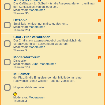
Weissbierstüberl
F
o
l
e
Das Caféhaus - äh Stüberl - für alle Ausgewanderten, damit man
e
l
e
r
den Kontakt nicht verliert, oder so...
e
-
i
s
Moderator:
Moderatoren
d
t
n
Themen:
95
-
a
a
W
l
n
OffTopic
e
F
k
z
i
SmallTalk - einfach nur mal so quatschen...
e
i
e
s
Moderator:
Moderatoren
e
n
i
s
Themen:
231
d
g
g
b
-
s
e
i
Chat - Hier verabreden...
O
F
p
n
e
f
Der Chat ist ein externes Angebot und liegt nicht in der
e
a
r
f
Verantwortung von auswandern-webforum
e
n
s
T
Moderator:
Moderatoren
d
i
t
o
Themen:
5
-
s
ü
p
C
h
b
i
Moderatorforum
h
F
e
c
a
Diskussion
e
r
t
Moderatoren:
Jupp
,
Moderatoren
e
l
-
Themen:
137
d
H
-
i
Mülleimer
M
F
e
o
der Platz für die Entgleisungen der Mitglieder mit einer
e
r
d
Halbwertzeit von 2 Wochen - und nur zum lesen.
e
v
e
d
e
r
Möge er stehts leer sein.
-
r
a
M
a
t
ü
b
o
l
Moderator:
Moderatoren
r
r
l
Themen:
2
e
f
e