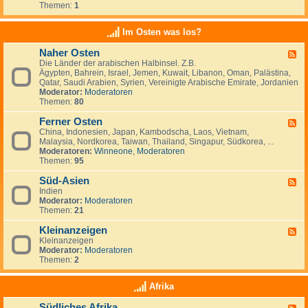
e
t
t
Themen:
1
d
i
r
a
s
-
n
l
n
c
K
a
Im Osten was los?
n
h
l
n
i
l
e
d
e
Naher Osten
a
F
i
e
n
n
Die Länder der arabischen Halbinsel. Z.B.
e
n
,
,
d
Ägypten, Bahrein, Israel, Jemen, Kuwait, Libanon, Oman, Palästina,
e
a
L
I
-
Qatar, Saudi Arabien, Syrien, Vereinigte Arabische Emirate, Jordanien
d
n
u
r
e
Moderator:
Moderatoren
-
z
x
l
i
Themen:
80
N
e
e
a
n
a
i
m
n
w
Ferner Osten
h
g
F
b
d
a
e
e
China, Indonesien, Japan, Kambodscha, Laos, Vietnam,
e
u
n
r
n
Malaysia, Nordkorea, Taiwan, Thailand, Singapur, Südkorea, ...
e
r
d
O
Moderatoren:
Winneone
,
Moderatoren
d
g
e
s
Themen:
95
-
r
t
F
n
e
Süd-Asien
e
F
?
n
r
Indien
e
n
Moderator:
Moderatoren
e
e
Themen:
21
d
r
-
O
Kleinanzeigen
S
F
s
ü
Kleinanzeigen
e
t
d
Moderator:
Moderatoren
e
e
-
Themen:
2
d
n
A
-
s
K
Afrika
i
l
e
e
Südliches Afrika
n
F
i