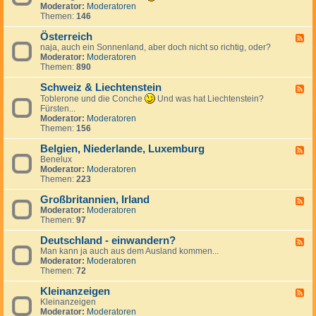
k
n
e
d
Moderator:
Moderatoren
h
r
d
c
-
Themen:
146
i
e
S
h
T
e
i
p
e
ü
Österreich
n
F
c
a
n
r
naja, auch ein Sonnenland, aber doch nicht so richtig, oder?
,
e
h
n
l
k
Moderator:
Moderatoren
S
e
i
a
e
Themen:
890
l
d
e
n
i
o
-
n
d
Schweiz & Liechtenstein
w
Ö
F
a
s
e
Toblerone und die Conche
Und was hat Liechtenstein?
k
t
e
Fürsten...
e
e
d
Moderator:
Moderatoren
i
r
-
Themen:
156
r
S
e
c
Belgien, Niederlande, Luxemburg
F
i
h
Benelux
e
c
w
Moderator:
Moderatoren
e
h
e
Themen:
223
d
i
-
z
Großbritannien, Irland
B
F
&
e
Moderator:
Moderatoren
e
L
l
Themen:
97
e
i
g
d
e
i
Deutschland - einwandern?
-
F
c
e
G
Man kann ja auch aus dem Ausland kommen...
e
h
n
r
Moderator:
Moderatoren
e
t
,
o
Themen:
72
d
e
N
ß
-
n
i
b
Kleinanzeigen
D
F
s
e
r
e
Kleinanzeigen
e
t
d
i
u
Moderator:
Moderatoren
e
e