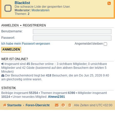
d
o
i
Blacklist
F
e
r
m
Die schwarze Liste der gesperrten User.
e
n
u
e
Moderator:
Moderatoren
e
.
m
r
Themen:
2
d
.
-
.
B
l
ANMELDEN
•
REGISTRIEREN
a
Benutzername:
c
k
Passwort:
l
i
Ich habe mein Passwort vergessen
Angemeldet bleiben
s
t
WER IST ONLINE?
Insgesamt sind
45
Besucher online :: 3 sichtbare Mitglieder, 0 unsichtbare
Mitglieder und 42 Gäste (basierend auf den aktiven Besuchern der letzten 5
Minuten)
Der Besucherrekord liegt bei
418
Besuchern, die am Do Jun 25, 2026 9:40
am gleichzeitig online waren.
STATISTIK
Beiträge insgesamt
55354
• Themen insgesamt
6390
• Mitglieder insgesamt
10114
• Unser neuestes Mitglied:
Ahmet2301
Startseite
Foren-Übersicht
Alle Zeiten sind
UTC+02:00