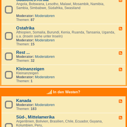
Angola, Botswana, Lesotho, Malawi, Mosambik, Namibia,
e
n
Sambia, Simbabwe, Südafrika, Swasiland
e
a
d
n
Moderator:
Moderatoren
-
z
Themen:
87
S
e
ü
i
Ostafrika
d
g
F
l
e
Äthiopien, Somalia, Burundi, Kenia, Ruanda, Tansania, Uganda,
e
i
n
u.a. (Inseln siehe unter Inseln)
e
c
Moderator:
Moderatoren
d
h
Themen:
15
-
e
O
s
Rest ...
s
F
A
t
Moderator:
Moderatoren
e
f
a
Themen:
32
e
r
f
d
i
r
Kleinanzeigen
-
F
k
i
R
Kleinanzeigen
e
a
k
e
Moderator:
Moderatoren
e
a
s
Themen:
1
d
t
-
.
K
In den Westen?
.
l
.
e
Kanada
F
i
Moderator:
Moderatoren
e
n
Themen:
183
e
a
d
n
Süd-, Mittelamerika
-
z
F
K
e
Argentinien, Bolivien, Brasilien, Chile, Ecuador, Guyana,
e
a
i
Kolumbien, Peru,
e