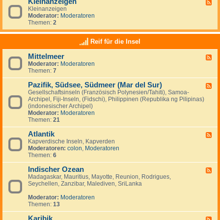
Kleinanzeigen
U
F
a
a
S
Kleinanzeigen
e
y
:
A
Moderator:
Moderatoren
e
V
Themen:
2
d
e
-
n
K
Reif für die Insel
e
l
z
e
u
Mittelmeer
F
i
e
Moderator:
Moderatoren
e
n
l
Themen:
7
e
a
a
d
n
&
Pazifik, Südsee, Südmeer (Mar del Sur)
-
z
F
I
M
e
Gesellschaftsinseln (Französisch Polynesien/Tahiti), Samoa-
e
s
i
i
Archipel, Fiji-Inseln, (Fidschi), Philippinen (Republika ng Pilipinas)
e
l
t
g
(indonesischer Archipel)
d
a
t
e
Moderator:
Moderatoren
-
M
e
n
Themen:
21
P
a
l
a
r
m
Atlantik
z
F
g
e
i
Kapverdische Inseln, Kapverden
e
a
e
f
Moderatoren:
colon
,
Moderatoren
e
r
r
i
Themen:
6
d
i
k
-
t
,
Indischer Ozean
A
F
a
S
t
Madagaskar, Mauritius, Mayotte, Reunion, Rodrigues,
e
ü
l
Seychellen, Zanzibar, Malediven, SriLanka
e
d
a
d
s
n
Moderator:
Moderatoren
-
e
t
Themen:
13
I
e
i
n
,
k
Karibik
d
F