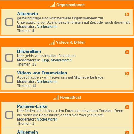
e
a
K
Organisationen
n
s
l
,
(
e
N
Allgemein
n
F
i
e
o
gemeinnützige und kommerzielle Organisationen zur
e
n
u
c
Unterstützung von Auslandsaufenthalten auf Zeit oder auch dauerhaft.
e
a
s
h
Moderator:
Moderatoren
d
n
e
)
Themen:
8
-
z
e
k
A
e
l
e
l
i
Videos & Bilder
a
i
l
g
n
n
g
e
d
Bilderalben
e
F
e
n
e
Hier gehts zum virtuellen Fotoalbum
e
m
i
Moderatoren:
Jupp
,
Moderatoren
e
e
g
Themen:
13
d
i
e
-
n
n
Videos von Traumzielen
B
F
e
i
Appetithappen - wir freuen uns auf Mitgliederbeiträge.
e
R
l
Moderator:
Moderatoren
e
u
d
Themen:
11
d
b
e
-
r
r
V
Heimatfrust
i
a
i
k
l
d
h
Parteien-Links
b
F
e
a
e
Hier finden sich Links zu den Foren der einzelnen Parteien. Denn
e
o
t
n
nur wenn die Basis muckt, ändert sich was (vielleicht).
e
s
Moderator:
Moderatoren
d
v
Themen:
1
-
o
P
n
Allgemein
a
T
F