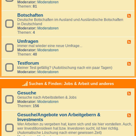
g
Moderator:
Moderatoren
d
e
Themen:
81
-
m
N
e
Botschaften
e
F
i
w
Deutsche Botschaften im Ausland und Ausländische Botschaften
e
n
s
in Deutschland
e
e
Moderator:
Moderatoren
d
s
Themen:
4
-
z
B
u
Umfragen
o
F
m
t
immer mal wieder eine neue Umfrage...
e
T
s
Moderator:
Moderatoren
e
h
c
Themen:
40
d
e
h
-
m
a
Testforum
U
F
a
f
m
kleiner Test gefällig? (Autolöschung nach ein paar Tagen)
e
A
t
f
Moderator:
Moderatoren
e
u
e
r
d
s
n
a
-
w
Suchen & Finden: Jobs & Arbeit und anderes
g
T
a
e
e
n
Gesuche
n
F
s
d
Gesuche nach Arbeitsstellen & Jobs
e
t
e
Moderator:
Moderatoren
e
f
r
Themen:
156
d
o
n
-
r
Gesuche/Angebote von Arbeitgebern &
G
u
F
e
m
Investments
e
s
e
Wer Arbeiten zu vergeben hat, kann sich und sie hier vorstellen. Auch,
u
d
wer Investitionsideen hat bzw. Investoren sucht, ist hier richtig.
c
-
(Automatische Löschung nach einer gewissen Zeit)
h