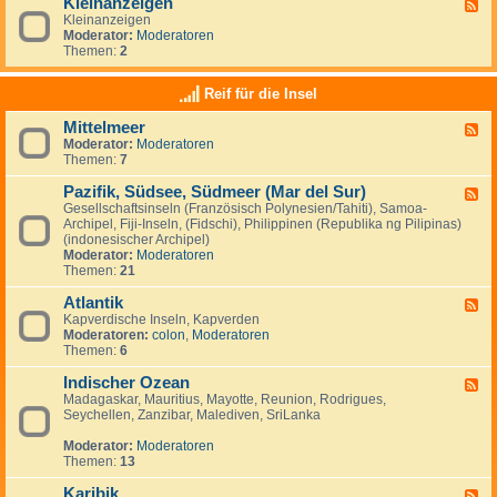
Kleinanzeigen
U
F
a
a
S
Kleinanzeigen
e
y
:
A
Moderator:
Moderatoren
e
V
Themen:
2
d
e
-
n
K
Reif für die Insel
e
l
z
e
u
Mittelmeer
F
i
e
Moderator:
Moderatoren
e
n
l
Themen:
7
e
a
a
d
n
&
Pazifik, Südsee, Südmeer (Mar del Sur)
-
z
F
I
M
e
Gesellschaftsinseln (Französisch Polynesien/Tahiti), Samoa-
e
s
i
i
Archipel, Fiji-Inseln, (Fidschi), Philippinen (Republika ng Pilipinas)
e
l
t
g
(indonesischer Archipel)
d
a
t
e
Moderator:
Moderatoren
-
M
e
n
Themen:
21
P
a
l
a
r
m
Atlantik
z
F
g
e
i
Kapverdische Inseln, Kapverden
e
a
e
f
Moderatoren:
colon
,
Moderatoren
e
r
r
i
Themen:
6
d
i
k
-
t
,
Indischer Ozean
A
F
a
S
t
Madagaskar, Mauritius, Mayotte, Reunion, Rodrigues,
e
ü
l
Seychellen, Zanzibar, Malediven, SriLanka
e
d
a
d
s
n
Moderator:
Moderatoren
-
e
t
Themen:
13
I
e
i
n
,
k
Karibik
d
F