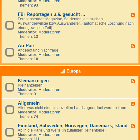
G
Moderator:
Moderatoren
e
e
Themen:
93
s
u
Für Reportagen u.ä. gesucht ...
F
c
Fernsehsender, Magazine, Studenten, etc. suchen
e
h
Auswanderwillige bzw. Auswanderer...(automatische Löschung nach
e
e
einer gewissen Zeit)
d
/
Moderator:
Moderatoren
-
A
Themen:
13
F
n
ü
g
Au-Pair
r
F
e
R
Angebot und Nachfrage
e
b
e
Moderator:
Moderatoren
e
o
p
Themen:
10
d
t
o
-
e
r
A
v
Europa
t
u
o
a
-
n
Kleinanzeigen
g
F
P
A
e
Kleinanzeigen
e
a
r
n
Moderator:
Moderatoren
e
i
b
u
Themen:
9
d
r
e
.
-
i
ä
Allgemein
K
F
t
.
l
Alles was nicht einem speziellen Land zugeordnet werden kann.
e
g
g
e
Moderator:
Moderatoren
e
e
e
i
Themen:
74
d
b
s
n
-
e
u
a
Finnland, Schweden, Norwegen, Dänemark, Island
A
F
r
c
n
l
Ab in die Kälte und Weite (in zufälliger Reihenfolge)
e
n
h
z
l
Moderator:
Moderatoren
e
&
t
e
g
Themen:
111
d