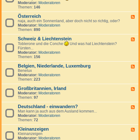
k
n
e
d
Moderator:
Moderatoren
h
r
d
c
-
Themen:
146
i
e
S
h
T
e
i
p
e
ü
Österreich
n
F
c
a
n
r
naja, auch ein Sonnenland, aber doch nicht so richtig, oder?
,
e
h
n
l
k
Moderator:
Moderatoren
S
e
i
a
e
Themen:
890
l
d
e
n
i
o
-
n
d
Schweiz & Liechtenstein
w
Ö
F
a
s
e
Toblerone und die Conche
Und was hat Liechtenstein?
k
t
e
Fürsten...
e
e
d
Moderator:
Moderatoren
i
r
-
Themen:
156
r
S
e
c
Belgien, Niederlande, Luxemburg
F
i
h
Benelux
e
c
w
Moderator:
Moderatoren
e
h
e
Themen:
223
d
i
-
z
Großbritannien, Irland
B
F
&
e
Moderator:
Moderatoren
e
L
l
Themen:
97
e
i
g
d
e
i
Deutschland - einwandern?
-
F
c
e
G
Man kann ja auch aus dem Ausland kommen...
e
h
n
r
Moderator:
Moderatoren
e
t
,
o
Themen:
72
d
e
N
ß
-
n
i
b
Kleinanzeigen
D
F
s
e
r
e
Kleinanzeigen
e
t
d
i
u
Moderator:
Moderatoren
e
e