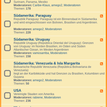
n
g
Surinam, Panama, Mexiko
d
a
e
Moderatoren:
Caribe-Klaus
,
arnego2
,
Moderatoren
-
d
n
Themen:
178
S
a
ü
Südamerika: Paraguay
d
F
-
Republik Paraguay: Paraguay ist ein Binnenstaat in Südamerika
e
,
und wird eingeschlossen von Bolivien, Brasilien und Argentinien.
e
M
d
i
Moderatoren:
arnego2
,
Moderatoren
-
t
Themen:
228
S
t
ü
e
Südamerika: Uruguay
d
F
l
a
Republik Uruguay (República Oriental del Uruguay): Grenzen
e
a
m
von Uruguay: im Norden Brasilien, im Osten und Süden
e
m
e
Atlantischer Ozean, im Westen Argentinien
d
e
r
Moderatoren:
vamosarriba
,
Moderatoren
-
r
i
Themen:
158
S
i
k
ü
k
a
Südamerika: Venezuela & Isla Margarita
d
F
a
:
a
Bolivarische Republik Venezuela (República Bolivariana de
e
P
m
Venezuela)
e
a
e
liegt an der Karibikküste und hat Grenzen zu Brasilien, Kolumbien und
d
r
r
Guyana
-
a
i
Moderatoren:
arnego2
,
Moderatoren
S
g
k
Themen:
50
ü
u
a
d
a
:
USA
a
F
y
U
m
Vereinigte Staaten von Amerika
e
r
e
Moderatoren:
rabiene
,
Moderatoren
e
u
r
Themen:
236
d
g
i
-
u
k