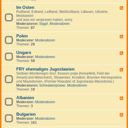
I
.
i
e
-
n
.
g
m
Im Osten
F
F
v
.
e
e
i
Rußland, Estland, Lettland, Weißrußland, Littauen, Ukraine,
e
e
n
i
n
Moldawien
e
s
n
n
und was wir vergessen haben, sorry.
d
t
l
Moderatoren:
Siggi!
,
Moderatoren
-
m
a
Themen:
87
I
e
n
m
n
d
Polen
O
F
t
,
s
Moderator:
Moderatoren
e
s
S
t
Themen:
29
e
c
e
d
h
n
Ungarn
-
F
w
P
Moderator:
Moderatoren
e
e
o
Themen:
59
e
d
l
d
e
e
FRY ehemaliges Jugoslawien
-
F
n
n
U
Serbien-Montenegro (incl. Kosovo polje [Amselfeld, Feld der
e
,
n
Amsel] und Metochien), Slowenien, Kroatien, Bosnien-Herzegowina
e
N
g
und Mazedonien. (Former Republic of Jugoslavija Macedonia.)
d
o
a
Moderatoren:
Schwabenpower
,
Moderatoren
-
r
r
Themen:
19
F
w
n
R
e
Albanien
Y
F
g
e
Moderator:
Moderatoren
e
e
h
Themen:
3
e
n
e
d
,
m
Bulgarien
-
F
D
a
A
Moderator:
Moderatoren
e
ä
l
l
Themen:
161
e
n
i
b
d
e