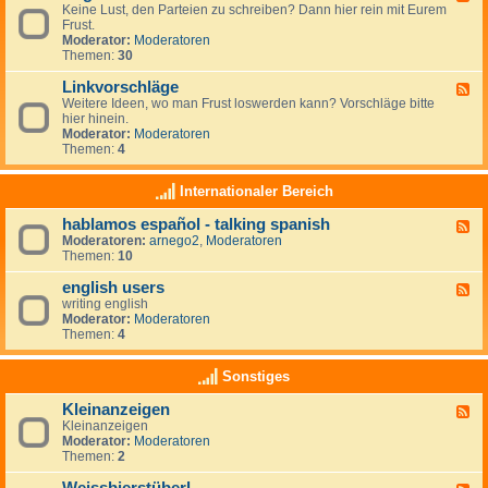
r
r
Keine Lust, den Parteien zu schreiben? Dann hier rein mit Eurem
e
t
a
Frust.
e
e
u
Moderator:
Moderatoren
d
i
m
Themen:
30
-
e
z
A
n
i
Linkvorschläge
l
F
-
e
l
Weitere Ideen, wo man Frust loswerden kann? Vorschläge bitte
e
L
l
g
hier hinein.
e
i
e
e
Moderator:
Moderatoren
d
n
n
m
Themen:
4
-
k
e
L
s
i
i
Internationaler Bereich
n
n
k
hablamos español - talking spanish
F
v
Moderatoren:
arnego2
,
Moderatoren
e
o
Themen:
10
e
r
d
s
english users
-
c
F
h
h
writing english
e
a
l
Moderator:
Moderatoren
e
b
ä
Themen:
4
d
l
g
-
a
e
e
Sonstiges
m
n
o
g
Kleinanzeigen
s
F
l
e
Kleinanzeigen
e
i
s
Moderator:
Moderatoren
e
s
p
Themen:
2
d
h
a
-
u
ñ
K
s