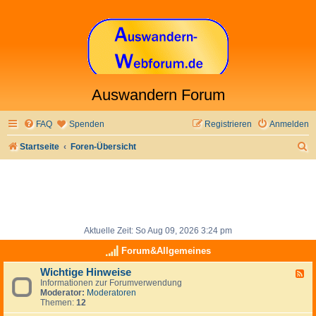
Auswandern Forum
FAQ
Spenden
Registrieren
Anmelden
S
Startseite
Foren-Übersicht
u
c
h
e
Aktuelle Zeit: So Aug 09, 2026 3:24 pm
Forum&Allgemeines
Wichtige Hinweise
F
Informationen zur Forumverwendung
e
Moderator:
Moderatoren
e
Themen:
12
d
-