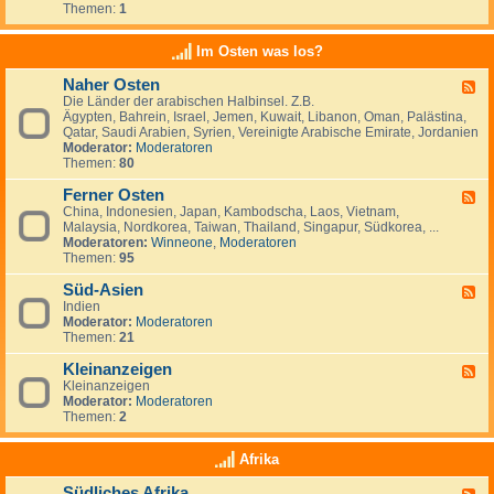
e
t
t
Themen:
1
d
i
r
a
s
-
n
l
n
c
K
a
Im Osten was los?
n
h
l
n
i
l
e
d
e
Naher Osten
a
F
i
e
n
n
Die Länder der arabischen Halbinsel. Z.B.
e
n
,
,
d
Ägypten, Bahrein, Israel, Jemen, Kuwait, Libanon, Oman, Palästina,
e
a
L
I
-
Qatar, Saudi Arabien, Syrien, Vereinigte Arabische Emirate, Jordanien
d
n
u
r
e
Moderator:
Moderatoren
-
z
x
l
i
Themen:
80
N
e
e
a
n
a
i
m
n
w
Ferner Osten
h
g
F
b
d
a
e
e
China, Indonesien, Japan, Kambodscha, Laos, Vietnam,
e
u
n
r
n
Malaysia, Nordkorea, Taiwan, Thailand, Singapur, Südkorea, ...
e
r
d
O
Moderatoren:
Winneone
,
Moderatoren
d
g
e
s
Themen:
95
-
r
t
F
n
e
Süd-Asien
e
F
?
n
r
Indien
e
n
Moderator:
Moderatoren
e
e
Themen:
21
d
r
-
O
Kleinanzeigen
S
F
s
ü
Kleinanzeigen
e
t
d
Moderator:
Moderatoren
e
e
-
Themen:
2
d
n
A
-
s
K
Afrika
i
l
e
e
Südliches Afrika
n
F
i