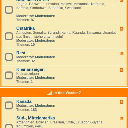
Angola, Botswana, Lesotho, Malawi, Mosambik, Namibia,
e
n
Sambia, Simbabwe, Südafrika, Swasiland
e
a
d
n
Moderator:
Moderatoren
-
z
Themen:
87
S
e
ü
i
Ostafrika
d
g
F
l
e
Äthiopien, Somalia, Burundi, Kenia, Ruanda, Tansania, Uganda,
e
i
n
u.a. (Inseln siehe unter Inseln)
e
c
Moderator:
Moderatoren
d
h
Themen:
15
-
e
O
s
Rest ...
s
F
A
t
Moderator:
Moderatoren
e
f
a
Themen:
32
e
r
f
d
i
r
Kleinanzeigen
-
F
k
i
R
Kleinanzeigen
e
a
k
e
Moderator:
Moderatoren
e
a
s
Themen:
1
d
t
-
.
K
In den Westen?
.
l
.
e
Kanada
F
i
Moderator:
Moderatoren
e
n
Themen:
183
e
a
d
n
Süd-, Mittelamerika
-
z
F
K
e
Argentinien, Bolivien, Brasilien, Chile, Ecuador, Guyana,
e
a
i
Kolumbien, Peru,
e