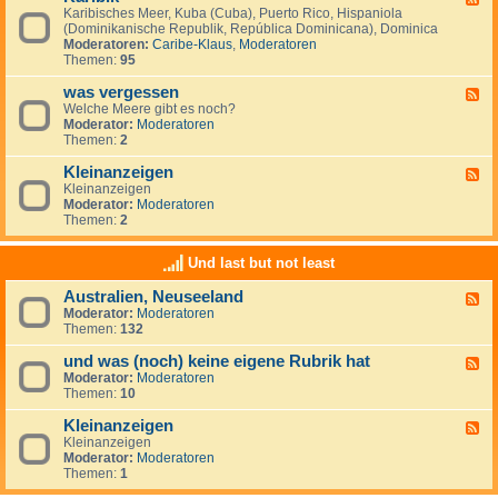
S
i
Karibisches Meer, Kuba (Cuba), Puerto Rico, Hispaniola
e
ü
s
(Dominikanische Republik, República Dominicana), Dominica
e
d
c
Moderatoren:
Caribe-Klaus
,
Moderatoren
d
m
h
Themen:
95
-
e
e
K
e
r
was vergessen
a
F
r
O
r
Welche Meere gibt es noch?
e
(
z
i
Moderator:
Moderatoren
e
M
e
b
Themen:
2
d
a
a
i
-
r
n
k
Kleinanzeigen
w
F
d
a
Kleinanzeigen
e
e
s
Moderator:
Moderatoren
e
l
v
Themen:
2
d
S
e
-
u
r
K
r
Und last but not least
g
l
)
e
e
Australien, Neuseeland
s
F
i
s
Moderator:
Moderatoren
e
n
e
Themen:
132
e
a
n
d
n
und was (noch) keine eigene Rubrik hat
-
z
F
A
e
Moderator:
Moderatoren
e
u
i
Themen:
10
e
s
g
d
t
e
Kleinanzeigen
-
F
r
n
u
Kleinanzeigen
e
a
n
Moderator:
Moderatoren
e
l
d
Themen:
1
d
i
w
-