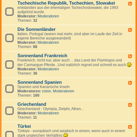
g
a
Tschechische Republik, Tschechien, Slowakei
-
m
F
e
n
B
entstanden aus der ehemaligen Tschechoslowakei, die 1993
a
e
s
i
u
aufgelöst wurde.
r
e
J
e
l
Moderator:
Moderatoren
k
d
u
n
g
Themen:
32
,
-
g
a
I
T
o
r
Die Sonnenländer
s
s
F
s
i
l
c
Italien, Portugal (waren mal mehr, sind aber im Laufe der Zeit in
e
l
e
a
h
eigene Bereiche ausgewandert)
e
a
n
n
e
Moderator:
Moderatoren
d
w
d
c
Themen:
88
-
i
h
D
e
i
Sonnenland Frankreich
i
F
n
s
e
Frankreich, nicht nur, aber auch ... das Land der Flamingos und
e
c
S
e
der Carmargue-Pferde...Und natürlich regnet und schneit es auch
h
o
d
Moderator:
Moderatoren
e
n
-
Themen:
36
R
n
S
e
e
o
Sonnenland Spanien
F
p
n
n
Spanien und Kanarische Inseln
e
u
l
n
Moderatoren:
colon
,
Moderatoren
e
b
ä
e
Themen:
160
d
l
n
n
-
i
d
l
Griechenland
S
F
k
e
a
o
Griechenland - Olympia, Delphi, Athen...
e
,
r
n
n
Moderator:
Moderatoren
e
T
d
n
Themen:
11
d
s
F
e
-
c
r
n
Türkei
G
F
h
a
l
r
Türkiye - europäisch und asiatisch in einem, wenn auch in einem
e
e
n
a
i
e
stark ungleichen Verhältnis
c