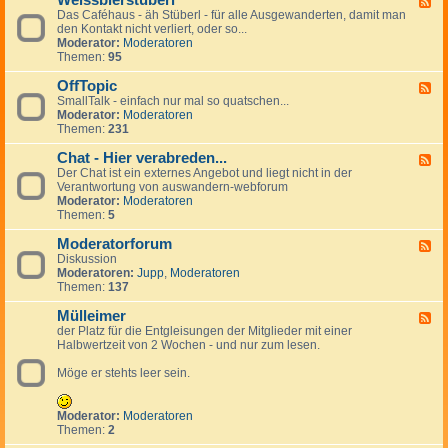
Weissbierstüberl
F
o
l
e
Das Caféhaus - äh Stüberl - für alle Ausgewanderten, damit man
e
l
e
r
den Kontakt nicht verliert, oder so...
e
-
i
s
Moderator:
Moderatoren
d
t
n
Themen:
95
-
a
a
W
l
n
OffTopic
e
F
k
z
i
SmallTalk - einfach nur mal so quatschen...
e
i
e
s
Moderator:
Moderatoren
e
n
i
s
Themen:
231
d
g
g
b
-
s
e
i
Chat - Hier verabreden...
O
F
p
n
e
f
Der Chat ist ein externes Angebot und liegt nicht in der
e
a
r
f
Verantwortung von auswandern-webforum
e
n
s
T
Moderator:
Moderatoren
d
i
t
o
Themen:
5
-
s
ü
p
C
h
b
i
Moderatorforum
h
F
e
c
a
Diskussion
e
r
t
Moderatoren:
Jupp
,
Moderatoren
e
l
-
Themen:
137
d
H
-
i
Mülleimer
M
F
e
o
der Platz für die Entgleisungen der Mitglieder mit einer
e
r
d
Halbwertzeit von 2 Wochen - und nur zum lesen.
e
v
e
d
e
r
Möge er stehts leer sein.
-
r
a
M
a
t
ü
b
o
l
Moderator:
Moderatoren
r
r
l
Themen:
2
e
f
e