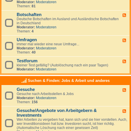
g
Moderator:
Moderatoren
d
e
Themen:
81
-
m
N
e
Botschaften
e
F
i
w
Deutsche Botschaften im Ausland und Ausländische Botschaften
e
n
s
in Deutschland
e
e
Moderator:
Moderatoren
d
s
Themen:
4
-
z
B
u
Umfragen
o
F
m
t
immer mal wieder eine neue Umfrage...
e
T
s
Moderator:
Moderatoren
e
h
c
Themen:
40
d
e
h
-
m
a
Testforum
U
F
a
f
m
kleiner Test gefällig? (Autolöschung nach ein paar Tagen)
e
A
t
f
Moderator:
Moderatoren
e
u
e
r
d
s
n
a
-
w
Suchen & Finden: Jobs & Arbeit und anderes
g
T
a
e
e
n
Gesuche
n
F
s
d
Gesuche nach Arbeitsstellen & Jobs
e
t
e
Moderator:
Moderatoren
e
f
r
Themen:
156
d
o
n
-
r
Gesuche/Angebote von Arbeitgebern &
G
u
F
e
m
Investments
e
s
e
Wer Arbeiten zu vergeben hat, kann sich und sie hier vorstellen. Auch,
u
d
wer Investitionsideen hat bzw. Investoren sucht, ist hier richtig.
c
-
(Automatische Löschung nach einer gewissen Zeit)
h