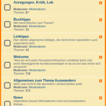
Anregungen, Kritik, Lob
W
F
i
...
e
c
Moderator:
Moderatoren
e
h
Themen:
87
d
t
-
i
Buchtipps
A
F
g
n
Wer kennt Bücher zum Thema?
e
e
r
Moderator:
Moderatoren
e
H
e
Themen:
32
d
i
g
-
n
u
Linktipps
B
F
w
n
u
Hier stehen allgemeine linktipps, die nicht einem speziellen Land
e
e
g
c
zugeordnet sind.
e
i
e
h
Moderator:
Moderatoren
d
s
n
t
Themen:
43
-
e
,
i
L
K
p
Welcome
i
F
r
p
n
"Also wo sich jeder Neuankömmling kurz vorstellen kann und
e
i
s
k
seine Beweggründe kundtut weswegen er da ist und was er/sie sich
e
t
t
verspricht"
d
i
i
Moderator:
Moderatoren
-
k
p
Themen:
716
W
,
p
e
L
s
Allgemeines zum Thema Auswandern
l
F
o
c
alles, was nicht in die speziellen Länderrubriken paßt
e
b
o
Moderator:
Moderatoren
e
m
Themen:
372
d
e
-
News
A
F
l
Allgemeine (neue) Informationen rund ums Auswandern,
e
l
Reisen,...
e