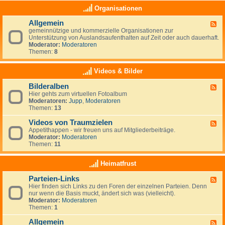
e
a
K
Organisationen
n
s
l
,
(
e
N
Allgemein
n
F
i
e
o
gemeinnützige und kommerzielle Organisationen zur
e
n
u
c
Unterstützung von Auslandsaufenthalten auf Zeit oder auch dauerhaft.
e
a
s
h
Moderator:
Moderatoren
d
n
e
)
Themen:
8
-
z
e
k
A
e
l
e
l
i
Videos & Bilder
a
i
l
g
n
n
g
e
d
Bilderalben
e
F
e
n
e
Hier gehts zum virtuellen Fotoalbum
e
m
i
Moderatoren:
Jupp
,
Moderatoren
e
e
g
Themen:
13
d
i
e
-
n
n
Videos von Traumzielen
B
F
e
i
Appetithappen - wir freuen uns auf Mitgliederbeiträge.
e
R
l
Moderator:
Moderatoren
e
u
d
Themen:
11
d
b
e
-
r
r
V
Heimatfrust
i
a
i
k
l
d
h
Parteien-Links
b
F
e
a
e
Hier finden sich Links zu den Foren der einzelnen Parteien. Denn
e
o
t
n
nur wenn die Basis muckt, ändert sich was (vielleicht).
e
s
Moderator:
Moderatoren
d
v
Themen:
1
-
o
P
n
Allgemein
a
T
F