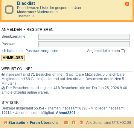
d
o
i
Blacklist
F
e
r
m
Die schwarze Liste der gesperrten User.
e
n
u
e
Moderator:
Moderatoren
e
.
m
r
Themen:
2
d
.
-
.
B
l
ANMELDEN
•
REGISTRIEREN
a
Benutzername:
c
k
Passwort:
l
i
Ich habe mein Passwort vergessen
Angemeldet bleiben
s
t
WER IST ONLINE?
Insgesamt sind
71
Besucher online :: 3 sichtbare Mitglieder, 0 unsichtbare
Mitglieder und 68 Gäste (basierend auf den aktiven Besuchern der letzten 5
Minuten)
Der Besucherrekord liegt bei
418
Besuchern, die am Do Jun 25, 2026 9:40
am gleichzeitig online waren.
STATISTIK
Beiträge insgesamt
55354
• Themen insgesamt
6390
• Mitglieder insgesamt
10114
• Unser neuestes Mitglied:
Ahmet2301
Startseite
Foren-Übersicht
Alle Zeiten sind
UTC+02:00