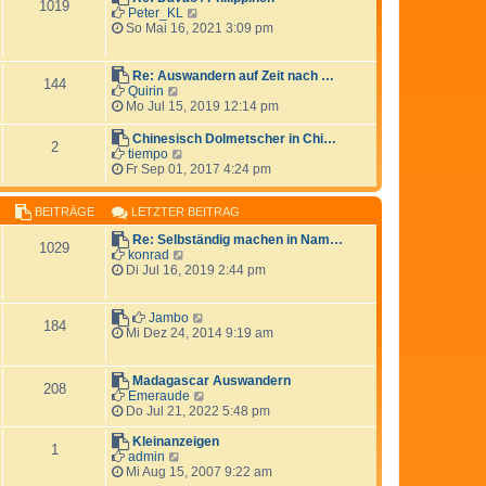
1019
e
N
Peter_KL
a
r
e
So Mai 16, 2021 3:09 pm
g
B
u
e
e
i
s
Re: Auswandern auf Zeit nach …
144
t
t
N
Quirin
r
e
e
Mo Jul 15, 2019 12:14 pm
a
r
u
g
B
e
Chinesisch Dolmetscher in Chi…
2
e
s
N
tiempo
i
t
e
Fr Sep 01, 2017 4:24 pm
t
e
u
r
r
e
a
B
BEITRÄGE
LETZTER BEITRAG
s
g
e
t
Re: Selbständig machen in Nam…
i
e
1029
N
konrad
t
r
e
Di Jul 16, 2019 2:44 pm
r
B
u
a
e
e
g
i
s
N
Jambo
t
184
t
e
Mi Dez 24, 2014 9:19 am
r
e
u
a
r
e
g
B
s
Madagascar Auswandern
208
e
t
N
Emeraude
i
e
e
Do Jul 21, 2022 5:48 pm
t
r
u
r
B
e
Kleinanzeigen
1
a
e
N
s
admin
g
i
e
t
Mi Aug 15, 2007 9:22 am
t
u
e