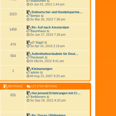
N
lisablumen
a
e
t
e
Di Jun 01, 2021 1:44 pm
g
i
e
u
t
r
e
Dolmetscher und Handelspartne…
r
1023
B
s
N
tiempo
a
e
t
e
So Mai 28, 2023 7:38 pm
g
i
e
u
t
r
e
Re: Auf nach Amsterdam
r
1459
B
s
N
Baumhaus
a
e
t
e
Do Jun 27, 2024 7:28 pm
g
i
e
u
t
r
e
N
Siggi!
r
474
B
s
e
So Apr 24, 2016 2:19 pm
a
e
t
u
g
i
e
e
Aufenthaltserlaubnis für Deut…
t
564
r
s
N
Fleckvieh
r
B
t
e
Di Okt 04, 2022 9:41 pm
a
e
e
u
g
i
r
e
Kleinanzeigen
1
t
B
s
N
admin
r
e
t
e
Mi Aug 15, 2007 9:20 am
a
i
e
u
g
t
r
e
r
B
BEITRÄGE
LETZTER BEITRAG
s
a
e
t
g
Hat jemand Erfahrungen mit Cr…
i
e
655
N
theMonero
t
r
e
So Sep 26, 2021 8:20 pm
r
B
u
a
e
e
g
i
s
t
t
Re: Davao / Philippinen
r