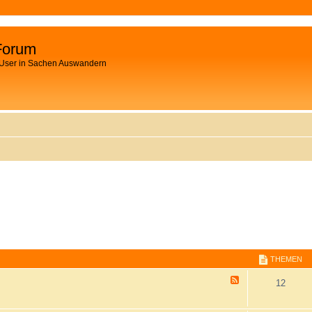
Forum
 User in Sachen Auswandern
THEMEN
F
12
e
e
d