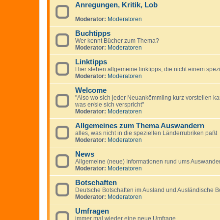
Anregungen, Kritik, Lob
...
Moderator:
Moderatoren
Buchtipps
Wer kennt Bücher zum Thema?
Moderator:
Moderatoren
Linktipps
Hier stehen allgemeine linktipps, die nicht einem spe
Moderator:
Moderatoren
Welcome
"Also wo sich jeder Neuankömmling kurz vorstellen 
was er/sie sich verspricht"
Moderator:
Moderatoren
Allgemeines zum Thema Auswandern
alles, was nicht in die speziellen Länderrubriken paßt
Moderator:
Moderatoren
News
Allgemeine (neue) Informationen rund ums Auswandern
Moderator:
Moderatoren
Botschaften
Deutsche Botschaften im Ausland und Ausländische B
Moderator:
Moderatoren
Umfragen
immer mal wieder eine neue Umfrage...