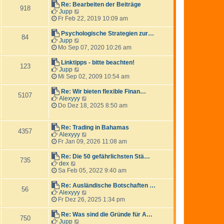
e
Re: Bearbeiten der Beiträge
918
s
N
Jupp
t
e
Fr Feb 22, 2019 10:09 am
e
u
r
e
Psychologische Strategien zur…
84
B
s
N
Jupp
e
t
e
Mo Sep 07, 2020 10:26 am
i
e
u
t
r
e
Linktipps - bitte beachten!
123
r
B
s
N
Jupp
a
e
t
e
Mi Sep 02, 2009 10:54 am
g
i
e
u
t
r
e
Re: Wir bieten flexible Finan…
5107
r
B
s
N
Alexyyy
a
e
t
e
Do Dez 18, 2025 8:50 am
g
i
e
u
t
r
e
r
B
s
Re: Trading in Bahamas
4357
a
e
t
N
Alexyyy
g
i
e
e
Fr Jan 09, 2026 11:08 am
t
r
u
r
B
e
Re: Die 50 gefährlichsten Stä…
735
a
e
s
N
dex
g
i
t
e
Sa Feb 05, 2022 9:40 am
t
e
u
r
r
e
Re: Ausländische Botschaften …
56
a
B
s
N
Alexyyy
g
e
t
e
Fr Dez 26, 2025 1:34 pm
i
e
u
t
r
e
Re: Was sind die Gründe für A…
750
r
B
s
N
Jupp