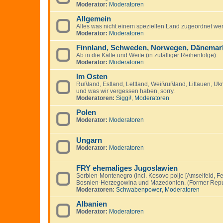
Moderator:
Moderatoren
Allgemein
Alles was nicht einem speziellen Land zugeordnet we
Moderator:
Moderatoren
Finnland, Schweden, Norwegen, Dänemark
Ab in die Kälte und Weite (in zufälliger Reihenfolge)
Moderator:
Moderatoren
Im Osten
Rußland, Estland, Lettland, Weißrußland, Littauen, U
und was wir vergessen haben, sorry.
Moderatoren:
Siggi!
,
Moderatoren
Polen
Moderator:
Moderatoren
Ungarn
Moderator:
Moderatoren
FRY ehemaliges Jugoslawien
Serbien-Montenegro (incl. Kosovo polje [Amselfeld, Fe
Bosnien-Herzegowina und Mazedonien. (Former Repub
Moderatoren:
Schwabenpower
,
Moderatoren
Albanien
Moderator:
Moderatoren