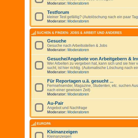
Moderator:
Moderatoren
Testforum
kleiner Test gefällig? (Autolöschung nach ein paar Ta
Moderator:
Moderatoren
SUCHEN & FINDEN: JOBS & ARBEIT UND ANDERES
Gesuche
Gesuche nach Arbeitsstellen & Jobs
Moderator:
Moderatoren
Gesuche/Angebote von Arbeitgebern & In
Wer Arbeiten zu vergeben hat, kann sich und sie hier v
sucht, ist hier richtig. (Automatische Löschung nach ei
Moderator:
Moderatoren
Für Reportagen u.ä. gesucht ...
Fernsehsender, Magazine, Studenten, etc. suchen Au
nach einer gewissen Zeit)
Moderator:
Moderatoren
Au-Pair
Angebot und Nachfrage
Moderator:
Moderatoren
EUROPA
Kleinanzeigen
Kleinanzeigen