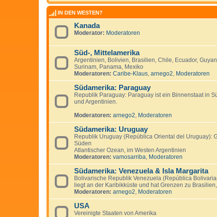
IN DEN WESTEN?
Kanada
Moderator:
Moderatoren
Süd-, Mittelamerika
Argentinien, Bolivien, Brasilien, Chile, Ecuador, Guya
Surinam, Panama, Mexiko
Moderatoren:
Caribe-Klaus
,
arnego2
,
Moderatoren
Südamerika: Paraguay
Republik Paraguay: Paraguay ist ein Binnenstaat in S
und Argentinien.
Moderatoren:
arnego2
,
Moderatoren
Südamerika: Uruguay
Republik Uruguay (República Oriental del Uruguay): 
Süden
Atlantischer Ozean, im Westen Argentinien
Moderatoren:
vamosarriba
,
Moderatoren
Südamerika: Venezuela & Isla Margarita
Bolivarische Republik Venezuela (República Bolivari
liegt an der Karibikküste und hat Grenzen zu Brasili
Moderatoren:
arnego2
,
Moderatoren
USA
Vereinigte Staaten von Amerika