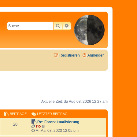
SUCHE
ERWEITERTE SUCHE
Registrieren
Anmelden
Aktuelle Zeit: Sa Aug 08, 2026 12:27 am
BEITRÄGE
LETZTER BEITRAG
Re: Forenaktualisierung
28
N
rio
e
Mi Mai 03, 2023 12:05 pm
u