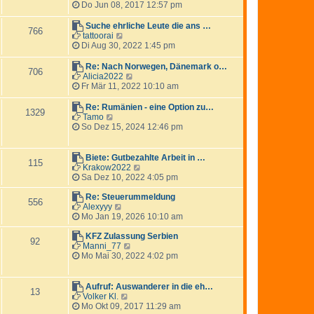
e
Do Jun 08, 2017 12:57 pm
a
B
u
g
e
e
Suche ehrliche Leute die ans …
i
766
s
N
tattoorai
t
t
e
Di Aug 30, 2022 1:45 pm
r
e
u
a
r
e
g
Re: Nach Norwegen, Dänemark o…
706
B
s
N
Alicia2022
e
t
e
Fr Mär 11, 2022 10:10 am
i
e
u
t
r
e
Re: Rumänien - eine Option zu…
1329
r
B
s
N
Tamo
a
e
t
e
So Dez 15, 2024 12:46 pm
g
i
e
u
t
r
e
r
B
s
Biete: Gutbezahlte Arbeit in …
115
a
e
t
N
Krakow2022
g
i
e
e
Sa Dez 10, 2022 4:05 pm
t
r
u
r
B
e
Re: Steuerummeldung
556
a
e
N
s
Alexyyy
g
i
e
t
Mo Jan 19, 2026 10:10 am
t
u
e
r
e
r
KFZ Zulassung Serbien
92
a
s
N
B
Manni_77
g
t
e
e
Mo Mai 30, 2022 4:02 pm
e
u
i
r
e
t
B
s
r
Aufruf: Auswanderer in die eh…
13
e
t
a
N
Volker Kl.
i
e
g
e
Mo Okt 09, 2017 11:29 am