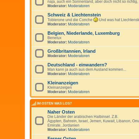
naja, auch ein Sonnenland, aber doch nicht so richtig,
Moderator:
Moderatoren
Schweiz & Liechtenstein
Toblerone und die Conche
Und was hat Liechtenste
Moderator:
Moderatoren
Belgien, Niederlande, Luxemburg
Benelux
Moderator:
Moderatoren
Großbritannien, Irland
Moderator:
Moderatoren
Deutschland - einwandern?
Man kann ja auch aus dem Ausland kommen...
Moderator:
Moderatoren
Kleinanzeigen
Kleinanzeigen
Moderator:
Moderatoren
IM OSTEN WAS LOS?
Naher Osten
Die Länder der arabischen Halbinsel. Z.B.
Ägypten, Bahrein, Israel, Jemen, Kuwait, Libanon, Oma
Emirate, Jordanien
Moderator:
Moderatoren
Ferner Osten