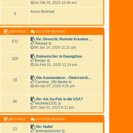
a
e
t
e
Do Okt 26, 2023 10:36 am
g
i
e
u
t
r
e
Keine Beiträge
0
r
B
s
a
e
t
g
i
e
t
r
r
B
BEITRÄGE
LETZTER BEITRAG
a
e
g
Re: Gesucht: Remote Kreative …
i
672
N
Alexyyy
t
e
Mi Jan 14, 2026 11:21 am
r
u
a
e
g
Dolmetscher in Guangzhou
329
s
N
tiempo
t
e
Sa Feb 01, 2025 12:29 pm
e
u
r
e
B
s
Die Auswanderer - Österreichi…
18
e
t
N
Caroline_ON-Media
i
e
e
Mo Apr 07, 2025 4:35 pm
t
r
u
r
B
e
a
e
s
Re: Als Au-Pair in die USA?
66
g
i
t
N
michelle1331
t
e
e
Fr Sep 22, 2023 8:12 pm
r
r
u
a
B
e
g
e
BEITRÄGE
LETZTER BEITRAG
s
i
t
Re: Hallo!
t
e
13
N
Jelenapaunovic
r
r