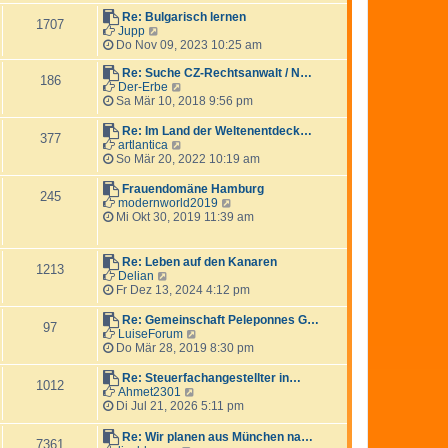
t
r
u
r
B
e
Re: Bulgarisch lernen
1707
a
e
N
s
Jupp
g
i
e
t
Do Nov 09, 2023 10:25 am
t
u
e
r
e
r
Re: Suche CZ-Rechtsanwalt / N…
186
a
s
N
B
Der-Erbe
g
t
e
e
Sa Mär 10, 2018 9:56 pm
e
u
i
r
e
t
Re: Im Land der Weltenentdeck…
377
B
s
r
N
artlantica
e
t
a
e
So Mär 20, 2022 10:19 am
i
e
g
u
t
r
e
Frauendomäne Hamburg
245
r
B
s
N
modernworld2019
a
e
t
e
Mi Okt 30, 2019 11:39 am
g
i
e
u
t
r
e
r
B
s
Re: Leben auf den Kanaren
a
1213
e
t
N
Delian
g
i
e
e
Fr Dez 13, 2024 4:12 pm
t
r
u
r
B
e
Re: Gemeinschaft Peleponnes G…
a
97
e
s
N
LuiseForum
g
i
t
e
Do Mär 28, 2019 8:30 pm
t
e
u
r
r
e
Re: Steuerfachangestellter in…
a
1012
B
s
N
Ahmet2301
g
e
t
e
Di Jul 21, 2026 5:11 pm
i
e
u
t
r
e
Re: Wir planen aus München na…
r
7361
B
s