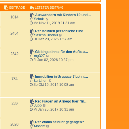
r
e
r
a
BEITRÄGE
LETZTER BEITRAG
s
B
g
t
e
Auswandern mit Kindern 10 und…
e
i
1014
N
Schaki
r
t
e
Mo Nov 11, 2019 11:31 am
B
r
u
e
a
e
Re: Bolivien persönliche Eind…
i
g
2454
s
N
Sascha Blodau
t
t
e
Di Dez 23, 2025 1:57 am
r
e
u
a
r
e
g
B
s
Gleichgesinnte für den Aufbau…
2342
e
t
N
mg327
i
e
e
Fr Jan 02, 2026 10:37 pm
t
r
u
r
B
e
a
e
s
g
i
t
Immobilien in Uruguay ? Lohnt…
734
t
e
N
kurtchen
r
r
e
So Okt 19, 2014 10:08 am
a
B
u
g
e
e
i
s
t
t
Re: Fragen an Arnego fuer "In…
239
r
e
N
Jupp
a
r
e
Mi Jan 25, 2017 10:31 am
g
B
u
e
e
i
s
Re: Wohin seid ihr gegangen? …
2028
t
t
N
Moscht
r