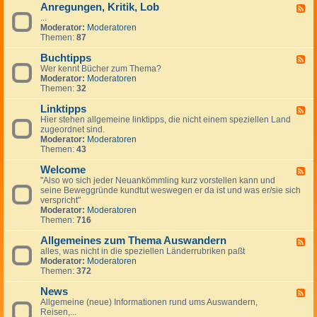
Anregungen, Kritik, Lob
W
F
i
...
e
c
Moderator:
Moderatoren
e
h
Themen:
87
d
t
-
i
Buchtipps
A
F
g
n
Wer kennt Bücher zum Thema?
e
e
r
Moderator:
Moderatoren
e
H
e
Themen:
32
d
i
g
-
n
u
Linktipps
B
F
w
n
u
Hier stehen allgemeine linktipps, die nicht einem speziellen Land
e
e
g
c
zugeordnet sind.
e
i
e
h
Moderator:
Moderatoren
d
s
n
t
Themen:
43
-
e
,
i
L
K
p
Welcome
i
F
r
p
n
"Also wo sich jeder Neuankömmling kurz vorstellen kann und
e
i
s
k
seine Beweggründe kundtut weswegen er da ist und was er/sie sich
e
t
t
verspricht"
d
i
i
Moderator:
Moderatoren
-
k
p
Themen:
716
W
,
p
e
L
s
Allgemeines zum Thema Auswandern
l
F
o
c
alles, was nicht in die speziellen Länderrubriken paßt
e
b
o
Moderator:
Moderatoren
e
m
Themen:
372
d
e
-
News
A
F
l
Allgemeine (neue) Informationen rund ums Auswandern,
e
l
Reisen,...
e