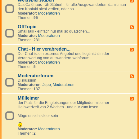
Weissbierstüberl
F
o
l
e
Das Caféhaus - äh Stüberl - für alle Ausgewanderten, damit man
e
l
e
r
den Kontakt nicht verliert, oder so...
e
-
i
s
Moderator:
Moderatoren
d
t
n
Themen:
95
-
a
a
W
l
n
OffTopic
e
F
k
z
i
SmallTalk - einfach nur mal so quatschen...
e
i
e
s
Moderator:
Moderatoren
e
n
i
s
Themen:
231
d
g
g
b
-
s
e
i
Chat - Hier verabreden...
O
F
p
n
e
f
Der Chat ist ein externes Angebot und liegt nicht in der
e
a
r
f
Verantwortung von auswandern-webforum
e
n
s
T
Moderator:
Moderatoren
d
i
t
o
Themen:
5
-
s
ü
p
C
h
b
i
Moderatorforum
h
F
e
c
a
Diskussion
e
r
t
Moderatoren:
Jupp
,
Moderatoren
e
l
-
Themen:
137
d
H
-
i
Mülleimer
M
F
e
o
der Platz für die Entgleisungen der Mitglieder mit einer
e
r
d
Halbwertzeit von 2 Wochen - und nur zum lesen.
e
v
e
d
e
r
Möge er stehts leer sein.
-
r
a
M
a
t
ü
b
o
l
Moderator:
Moderatoren
r
r
l
Themen:
2
e
f
e