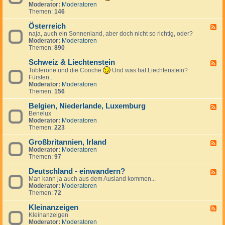
k
n
e
d
Moderator:
Moderatoren
h
r
d
c
-
Themen:
146
i
e
S
h
T
e
i
p
e
ü
Österreich
n
F
c
a
n
r
naja, auch ein Sonnenland, aber doch nicht so richtig, oder?
,
e
h
n
l
k
Moderator:
Moderatoren
S
e
i
a
e
Themen:
890
l
d
e
n
i
o
-
n
d
Schweiz & Liechtenstein
w
Ö
F
a
s
e
Toblerone und die Conche
Und was hat Liechtenstein?
k
t
e
Fürsten...
e
e
d
Moderator:
Moderatoren
i
r
-
Themen:
156
r
S
e
c
Belgien, Niederlande, Luxemburg
F
i
h
Benelux
e
c
w
Moderator:
Moderatoren
e
h
e
Themen:
223
d
i
-
z
Großbritannien, Irland
B
F
&
e
Moderator:
Moderatoren
e
L
l
Themen:
97
e
i
g
d
e
i
Deutschland - einwandern?
-
F
c
e
G
Man kann ja auch aus dem Ausland kommen...
e
h
n
r
Moderator:
Moderatoren
e
t
,
o
Themen:
72
d
e
N
ß
-
n
i
b
Kleinanzeigen
D
F
s
e
r
e
Kleinanzeigen
e
t
d
i
u
Moderator:
Moderatoren
e
e