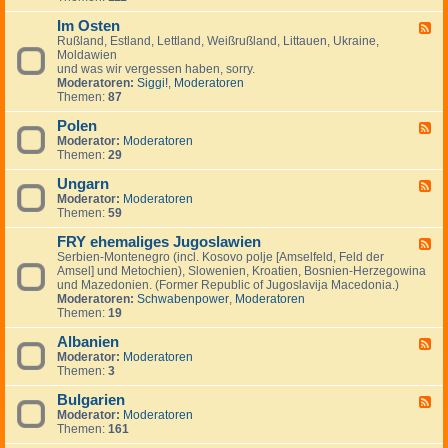
I
.
i
e
-
n
.
g
m
Im Osten
F
F
v
.
e
e
i
Rußland, Estland, Lettland, Weißrußland, Littauen, Ukraine,
e
e
n
i
n
Moldawien
e
s
n
n
und was wir vergessen haben, sorry.
d
t
l
Moderatoren:
Siggi!
,
Moderatoren
-
m
a
Themen:
87
I
e
n
m
n
d
Polen
O
F
t
,
s
Moderator:
Moderatoren
e
s
S
t
Themen:
29
e
c
e
d
h
n
Ungarn
-
F
w
P
Moderator:
Moderatoren
e
e
o
Themen:
59
e
d
l
d
e
e
FRY ehemaliges Jugoslawien
-
F
n
n
U
Serbien-Montenegro (incl. Kosovo polje [Amselfeld, Feld der
e
,
n
Amsel] und Metochien), Slowenien, Kroatien, Bosnien-Herzegowina
e
N
g
und Mazedonien. (Former Republic of Jugoslavija Macedonia.)
d
o
a
Moderatoren:
Schwabenpower
,
Moderatoren
-
r
r
Themen:
19
F
w
n
R
e
Albanien
Y
F
g
e
Moderator:
Moderatoren
e
e
h
Themen:
3
e
n
e
d
,
m
Bulgarien
-
F
D
a
A
Moderator:
Moderatoren
e
ä
l
l
Themen:
161
e
n
i
b
d
e