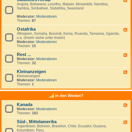
Angola, Botswana, Lesotho, Malawi, Mosambik, Namibia,
e
n
Sambia, Simbabwe, Südafrika, Swasiland
e
a
d
n
Moderator:
Moderatoren
-
z
Themen:
87
S
e
ü
i
Ostafrika
d
g
F
l
e
Äthiopien, Somalia, Burundi, Kenia, Ruanda, Tansania, Uganda,
e
i
n
u.a. (Inseln siehe unter Inseln)
e
c
Moderator:
Moderatoren
d
h
Themen:
15
-
e
O
s
Rest ...
s
F
A
t
Moderator:
Moderatoren
e
f
a
Themen:
32
e
r
f
d
i
r
Kleinanzeigen
-
F
k
i
R
Kleinanzeigen
e
a
k
e
Moderator:
Moderatoren
e
a
s
Themen:
1
d
t
-
.
K
In den Westen?
.
l
.
e
Kanada
F
i
Moderator:
Moderatoren
e
n
Themen:
183
e
a
d
n
Süd-, Mittelamerika
-
z
F
K
e
Argentinien, Bolivien, Brasilien, Chile, Ecuador, Guyana,
e
a
i
Kolumbien, Peru,
e