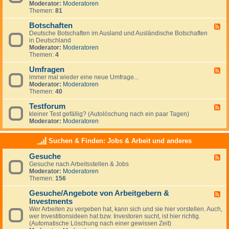
g
Moderator:
Moderatoren
d
e
Themen:
81
-
m
N
e
Botschaften
e
F
i
w
Deutsche Botschaften im Ausland und Ausländische Botschaften
e
n
s
in Deutschland
e
e
Moderator:
Moderatoren
d
s
Themen:
4
-
z
B
u
Umfragen
o
F
m
t
immer mal wieder eine neue Umfrage...
e
T
s
Moderator:
Moderatoren
e
h
c
Themen:
40
d
e
h
-
m
a
Testforum
U
F
a
f
m
kleiner Test gefällig? (Autolöschung nach ein paar Tagen)
e
A
t
f
Moderator:
Moderatoren
e
u
e
r
d
s
n
a
-
w
Suchen & Finden: Jobs & Arbeit und anderes
g
T
a
e
e
n
Gesuche
n
F
s
d
Gesuche nach Arbeitsstellen & Jobs
e
t
e
Moderator:
Moderatoren
e
f
r
Themen:
156
d
o
n
-
r
Gesuche/Angebote von Arbeitgebern &
G
u
F
e
m
Investments
e
s
e
Wer Arbeiten zu vergeben hat, kann sich und sie hier vorstellen. Auch,
u
d
wer Investitionsideen hat bzw. Investoren sucht, ist hier richtig.
c
-
(Automatische Löschung nach einer gewissen Zeit)
h