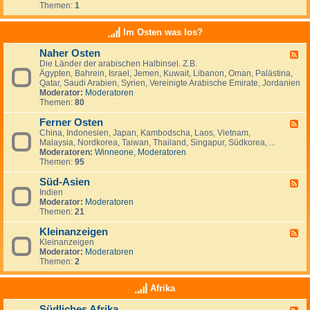
e
t
t
Themen:
1
d
i
r
a
s
-
n
l
n
c
K
a
Im Osten was los?
n
h
l
n
i
l
e
d
e
Naher Osten
a
F
i
e
n
n
Die Länder der arabischen Halbinsel. Z.B.
e
n
,
,
d
Ägypten, Bahrein, Israel, Jemen, Kuwait, Libanon, Oman, Palästina,
e
a
L
I
-
Qatar, Saudi Arabien, Syrien, Vereinigte Arabische Emirate, Jordanien
d
n
u
r
e
Moderator:
Moderatoren
-
z
x
l
i
Themen:
80
N
e
e
a
n
a
i
m
n
w
Ferner Osten
h
g
F
b
d
a
e
e
China, Indonesien, Japan, Kambodscha, Laos, Vietnam,
e
u
n
r
n
Malaysia, Nordkorea, Taiwan, Thailand, Singapur, Südkorea, ...
e
r
d
O
Moderatoren:
Winneone
,
Moderatoren
d
g
e
s
Themen:
95
-
r
t
F
n
e
Süd-Asien
e
F
?
n
r
Indien
e
n
Moderator:
Moderatoren
e
e
Themen:
21
d
r
-
O
Kleinanzeigen
S
F
s
ü
Kleinanzeigen
e
t
d
Moderator:
Moderatoren
e
e
-
Themen:
2
d
n
A
-
s
K
Afrika
i
l
e
e
Südliches Afrika
n
F
i