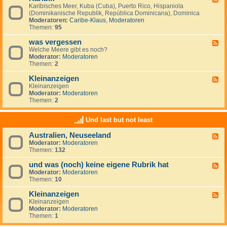
S
i
Karibisches Meer, Kuba (Cuba), Puerto Rico, Hispaniola
e
ü
s
(Dominikanische Republik, República Dominicana), Dominica
e
d
c
Moderatoren:
Caribe-Klaus
,
Moderatoren
d
m
h
Themen:
95
-
e
e
K
e
r
was vergessen
a
F
r
O
r
Welche Meere gibt es noch?
e
(
z
i
Moderator:
Moderatoren
e
M
e
b
Themen:
2
d
a
a
i
-
r
n
k
Kleinanzeigen
w
F
d
a
Kleinanzeigen
e
e
s
Moderator:
Moderatoren
e
l
v
Themen:
2
d
S
e
-
u
r
K
r
Und last but not least
g
l
)
e
e
Australien, Neuseeland
s
F
i
s
Moderator:
Moderatoren
e
n
e
Themen:
132
e
a
n
d
n
und was (noch) keine eigene Rubrik hat
-
z
F
A
e
Moderator:
Moderatoren
e
u
i
Themen:
10
e
s
g
d
t
e
Kleinanzeigen
-
F
r
n
u
Kleinanzeigen
e
a
n
Moderator:
Moderatoren
e
l
d
Themen:
1
d
i
w
-