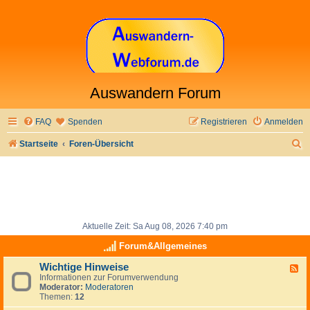
Auswandern Forum
FAQ
Spenden
Registrieren
Anmelden
S
Startseite
Foren-Übersicht
u
c
h
e
Aktuelle Zeit: Sa Aug 08, 2026 7:40 pm
Forum&Allgemeines
Wichtige Hinweise
F
Informationen zur Forumverwendung
e
Moderator:
Moderatoren
e
Themen:
12
d
-