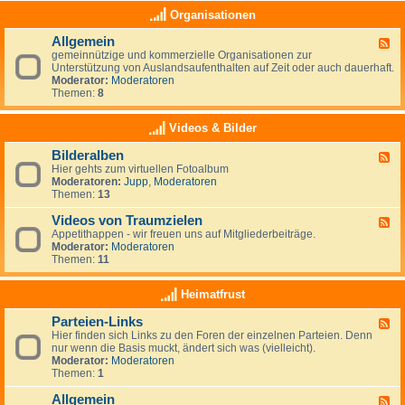
e
a
K
Organisationen
n
s
l
,
(
e
N
Allgemein
n
F
i
e
o
gemeinnützige und kommerzielle Organisationen zur
e
n
u
c
Unterstützung von Auslandsaufenthalten auf Zeit oder auch dauerhaft.
e
a
s
h
Moderator:
Moderatoren
d
n
e
)
Themen:
8
-
z
e
k
A
e
l
e
l
i
Videos & Bilder
a
i
l
g
n
n
g
e
d
Bilderalben
e
F
e
n
e
Hier gehts zum virtuellen Fotoalbum
e
m
i
Moderatoren:
Jupp
,
Moderatoren
e
e
g
Themen:
13
d
i
e
-
n
n
Videos von Traumzielen
B
F
e
i
Appetithappen - wir freuen uns auf Mitgliederbeiträge.
e
R
l
Moderator:
Moderatoren
e
u
d
Themen:
11
d
b
e
-
r
r
V
Heimatfrust
i
a
i
k
l
d
h
Parteien-Links
b
F
e
a
e
Hier finden sich Links zu den Foren der einzelnen Parteien. Denn
e
o
t
n
nur wenn die Basis muckt, ändert sich was (vielleicht).
e
s
Moderator:
Moderatoren
d
v
Themen:
1
-
o
P
n
Allgemein
a
T
F