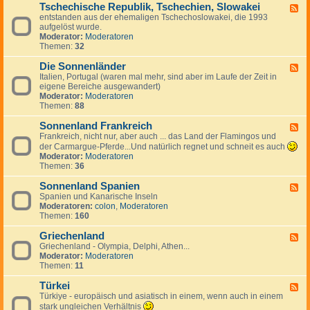
g
a
Tschechische Republik, Tschechien, Slowakei
-
m
F
e
n
B
entstanden aus der ehemaligen Tschechoslowakei, die 1993
a
e
s
i
u
aufgelöst wurde.
r
e
J
e
l
Moderator:
Moderatoren
k
d
u
n
g
Themen:
32
,
-
g
a
I
T
o
r
Die Sonnenländer
s
s
F
s
i
l
c
Italien, Portugal (waren mal mehr, sind aber im Laufe der Zeit in
e
l
e
a
h
eigene Bereiche ausgewandert)
e
a
n
n
e
Moderator:
Moderatoren
d
w
d
c
Themen:
88
-
i
h
D
e
i
Sonnenland Frankreich
i
F
n
s
e
Frankreich, nicht nur, aber auch ... das Land der Flamingos und
e
c
S
e
der Carmargue-Pferde...Und natürlich regnet und schneit es auch
h
o
d
Moderator:
Moderatoren
e
n
-
Themen:
36
R
n
S
e
e
o
Sonnenland Spanien
F
p
n
n
Spanien und Kanarische Inseln
e
u
l
n
Moderatoren:
colon
,
Moderatoren
e
b
ä
e
Themen:
160
d
l
n
n
-
i
d
l
Griechenland
S
F
k
e
a
o
Griechenland - Olympia, Delphi, Athen...
e
,
r
n
n
Moderator:
Moderatoren
e
T
d
n
Themen:
11
d
s
F
e
-
c
r
n
Türkei
G
F
h
a
l
r
Türkiye - europäisch und asiatisch in einem, wenn auch in einem
e
e
n
a
i
e
stark ungleichen Verhältnis
c