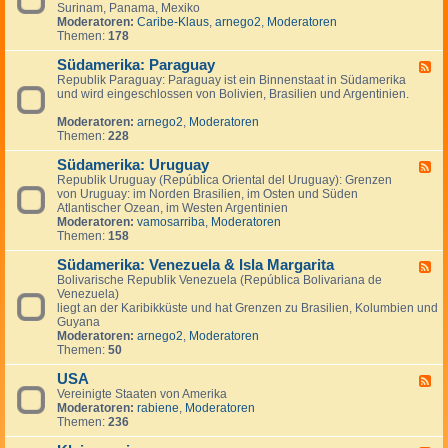
n
g
Surinam, Panama, Mexiko
d
a
e
Moderatoren:
Caribe-Klaus
,
arnego2
,
Moderatoren
-
d
n
Themen:
178
S
a
ü
Südamerika: Paraguay
d
F
-
Republik Paraguay: Paraguay ist ein Binnenstaat in Südamerika
e
,
und wird eingeschlossen von Bolivien, Brasilien und Argentinien.
e
M
d
i
Moderatoren:
arnego2
,
Moderatoren
-
t
Themen:
228
S
t
ü
e
Südamerika: Uruguay
d
F
l
a
Republik Uruguay (República Oriental del Uruguay): Grenzen
e
a
m
von Uruguay: im Norden Brasilien, im Osten und Süden
e
m
e
Atlantischer Ozean, im Westen Argentinien
d
e
r
Moderatoren:
vamosarriba
,
Moderatoren
-
r
i
Themen:
158
S
i
k
ü
k
a
Südamerika: Venezuela & Isla Margarita
d
F
a
:
a
Bolivarische Republik Venezuela (República Bolivariana de
e
P
m
Venezuela)
e
a
e
liegt an der Karibikküste und hat Grenzen zu Brasilien, Kolumbien und
d
r
r
Guyana
-
a
i
Moderatoren:
arnego2
,
Moderatoren
S
g
k
Themen:
50
ü
u
a
d
a
:
USA
a
F
y
U
m
Vereinigte Staaten von Amerika
e
r
e
Moderatoren:
rabiene
,
Moderatoren
e
u
r
Themen:
236
d
g
i
-
u
k