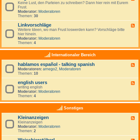
r
r
Keine Lust, den Parteien zu schreiben? Dann hier rein mit Eurem
e
t
a
Frust.
e
e
u
Moderator:
Moderatoren
d
i
m
Themen:
30
-
e
z
A
n
i
Linkvorschläge
l
F
-
e
l
Weitere Ideen, wo man Frust loswerden kann? Vorschläge bitte
e
L
l
g
hier hinein.
e
i
e
e
Moderator:
Moderatoren
d
n
n
m
Themen:
4
-
k
e
L
s
i
i
Internationaler Bereich
n
n
k
hablamos español - talking spanish
F
v
Moderatoren:
arnego2
,
Moderatoren
e
o
Themen:
10
e
r
d
s
english users
-
c
F
h
h
writing english
e
a
l
Moderator:
Moderatoren
e
b
ä
Themen:
4
d
l
g
-
a
e
e
Sonstiges
m
n
o
g
Kleinanzeigen
s
F
l
e
Kleinanzeigen
e
i
s
Moderator:
Moderatoren
e
s
p
Themen:
2
d
h
a
-
u
ñ
K
s