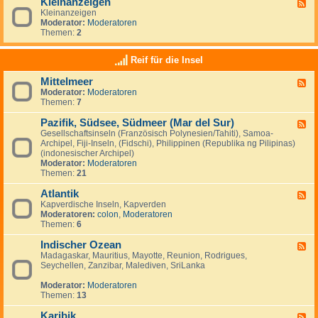
Kleinanzeigen
U
F
a
a
S
Kleinanzeigen
e
y
:
A
Moderator:
Moderatoren
e
V
Themen:
2
d
e
-
n
K
Reif für die Insel
e
l
z
e
u
Mittelmeer
F
i
e
Moderator:
Moderatoren
e
n
l
Themen:
7
e
a
a
d
n
&
Pazifik, Südsee, Südmeer (Mar del Sur)
-
z
F
I
M
e
Gesellschaftsinseln (Französisch Polynesien/Tahiti), Samoa-
e
s
i
i
Archipel, Fiji-Inseln, (Fidschi), Philippinen (Republika ng Pilipinas)
e
l
t
g
(indonesischer Archipel)
d
a
t
e
Moderator:
Moderatoren
-
M
e
n
Themen:
21
P
a
l
a
r
m
Atlantik
z
F
g
e
i
Kapverdische Inseln, Kapverden
e
a
e
f
Moderatoren:
colon
,
Moderatoren
e
r
r
i
Themen:
6
d
i
k
-
t
,
Indischer Ozean
A
F
a
S
t
Madagaskar, Mauritius, Mayotte, Reunion, Rodrigues,
e
ü
l
Seychellen, Zanzibar, Malediven, SriLanka
e
d
a
d
s
n
Moderator:
Moderatoren
-
e
t
Themen:
13
I
e
i
n
,
k
Karibik
d
F