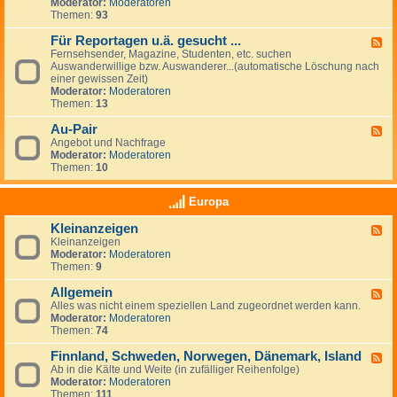
G
Moderator:
Moderatoren
e
e
Themen:
93
s
u
Für Reportagen u.ä. gesucht ...
F
c
Fernsehsender, Magazine, Studenten, etc. suchen
e
h
Auswanderwillige bzw. Auswanderer...(automatische Löschung nach
e
e
einer gewissen Zeit)
d
/
Moderator:
Moderatoren
-
A
Themen:
13
F
n
ü
g
Au-Pair
r
F
e
R
Angebot und Nachfrage
e
b
e
Moderator:
Moderatoren
e
o
p
Themen:
10
d
t
o
-
e
r
A
v
Europa
t
u
o
a
-
n
Kleinanzeigen
g
F
P
A
e
Kleinanzeigen
e
a
r
n
Moderator:
Moderatoren
e
i
b
u
Themen:
9
d
r
e
.
-
i
ä
Allgemein
K
F
t
.
l
Alles was nicht einem speziellen Land zugeordnet werden kann.
e
g
g
e
Moderator:
Moderatoren
e
e
e
i
Themen:
74
d
b
s
n
-
e
u
a
Finnland, Schweden, Norwegen, Dänemark, Island
A
F
r
c
n
l
Ab in die Kälte und Weite (in zufälliger Reihenfolge)
e
n
h
z
l
Moderator:
Moderatoren
e
&
t
e
g
Themen:
111
d