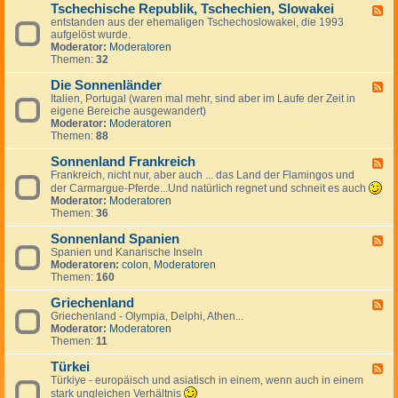
g
a
Tschechische Republik, Tschechien, Slowakei
-
m
F
e
n
B
entstanden aus der ehemaligen Tschechoslowakei, die 1993
a
e
s
i
u
aufgelöst wurde.
r
e
J
e
l
Moderator:
Moderatoren
k
d
u
n
g
Themen:
32
,
-
g
a
I
T
o
r
Die Sonnenländer
s
s
F
s
i
l
c
Italien, Portugal (waren mal mehr, sind aber im Laufe der Zeit in
e
l
e
a
h
eigene Bereiche ausgewandert)
e
a
n
n
e
Moderator:
Moderatoren
d
w
d
c
Themen:
88
-
i
h
D
e
i
Sonnenland Frankreich
i
F
n
s
e
Frankreich, nicht nur, aber auch ... das Land der Flamingos und
e
c
S
e
der Carmargue-Pferde...Und natürlich regnet und schneit es auch
h
o
d
Moderator:
Moderatoren
e
n
-
Themen:
36
R
n
S
e
e
o
Sonnenland Spanien
F
p
n
n
Spanien und Kanarische Inseln
e
u
l
n
Moderatoren:
colon
,
Moderatoren
e
b
ä
e
Themen:
160
d
l
n
n
-
i
d
l
Griechenland
S
F
k
e
a
o
Griechenland - Olympia, Delphi, Athen...
e
,
r
n
n
Moderator:
Moderatoren
e
T
d
n
Themen:
11
d
s
F
e
-
c
r
n
Türkei
G
F
h
a
l
r
Türkiye - europäisch und asiatisch in einem, wenn auch in einem
e
e
n
a
i
e
stark ungleichen Verhältnis
c