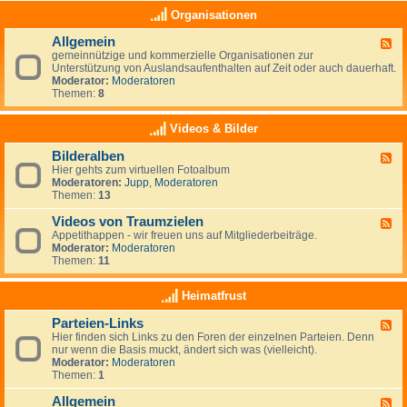
e
a
K
Organisationen
n
s
l
,
(
e
N
Allgemein
n
F
i
e
o
gemeinnützige und kommerzielle Organisationen zur
e
n
u
c
Unterstützung von Auslandsaufenthalten auf Zeit oder auch dauerhaft.
e
a
s
h
Moderator:
Moderatoren
d
n
e
)
Themen:
8
-
z
e
k
A
e
l
e
l
i
Videos & Bilder
a
i
l
g
n
n
g
e
d
Bilderalben
e
F
e
n
e
Hier gehts zum virtuellen Fotoalbum
e
m
i
Moderatoren:
Jupp
,
Moderatoren
e
e
g
Themen:
13
d
i
e
-
n
n
Videos von Traumzielen
B
F
e
i
Appetithappen - wir freuen uns auf Mitgliederbeiträge.
e
R
l
Moderator:
Moderatoren
e
u
d
Themen:
11
d
b
e
-
r
r
V
Heimatfrust
i
a
i
k
l
d
h
Parteien-Links
b
F
e
a
e
Hier finden sich Links zu den Foren der einzelnen Parteien. Denn
e
o
t
n
nur wenn die Basis muckt, ändert sich was (vielleicht).
e
s
Moderator:
Moderatoren
d
v
Themen:
1
-
o
P
n
Allgemein
a
T
F