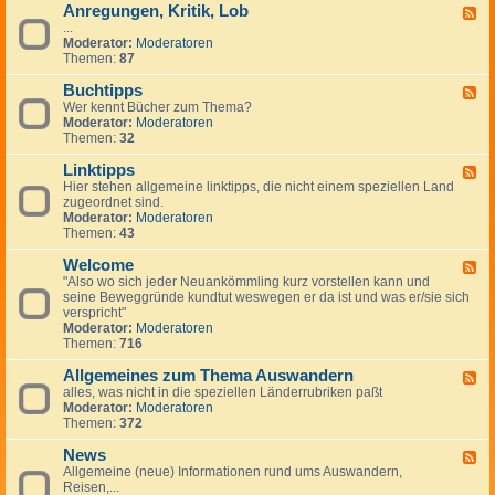
Anregungen, Kritik, Lob
W
F
i
...
e
c
Moderator:
Moderatoren
e
h
Themen:
87
d
t
-
i
Buchtipps
A
F
g
n
Wer kennt Bücher zum Thema?
e
e
r
Moderator:
Moderatoren
e
H
e
Themen:
32
d
i
g
-
n
u
Linktipps
B
F
w
n
u
Hier stehen allgemeine linktipps, die nicht einem speziellen Land
e
e
g
c
zugeordnet sind.
e
i
e
h
Moderator:
Moderatoren
d
s
n
t
Themen:
43
-
e
,
i
L
K
p
Welcome
i
F
r
p
n
"Also wo sich jeder Neuankömmling kurz vorstellen kann und
e
i
s
k
seine Beweggründe kundtut weswegen er da ist und was er/sie sich
e
t
t
verspricht"
d
i
i
Moderator:
Moderatoren
-
k
p
Themen:
716
W
,
p
e
L
s
Allgemeines zum Thema Auswandern
l
F
o
c
alles, was nicht in die speziellen Länderrubriken paßt
e
b
o
Moderator:
Moderatoren
e
m
Themen:
372
d
e
-
News
A
F
l
Allgemeine (neue) Informationen rund ums Auswandern,
e
l
Reisen,...
e