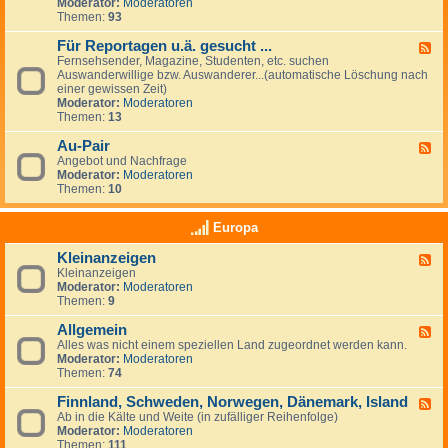
G
Moderator:
Moderatoren
e
e
Themen:
93
s
u
Für Reportagen u.ä. gesucht ...
F
c
Fernsehsender, Magazine, Studenten, etc. suchen
e
h
Auswanderwillige bzw. Auswanderer...(automatische Löschung nach
e
e
einer gewissen Zeit)
d
/
Moderator:
Moderatoren
-
A
Themen:
13
F
n
ü
g
Au-Pair
r
F
e
R
Angebot und Nachfrage
e
b
e
Moderator:
Moderatoren
e
o
p
Themen:
10
d
t
o
-
e
r
A
v
Europa
t
u
o
a
-
n
Kleinanzeigen
g
F
P
A
e
Kleinanzeigen
e
a
r
n
Moderator:
Moderatoren
e
i
b
u
Themen:
9
d
r
e
.
-
i
ä
Allgemein
K
F
t
.
l
Alles was nicht einem speziellen Land zugeordnet werden kann.
e
g
g
e
Moderator:
Moderatoren
e
e
e
i
Themen:
74
d
b
s
n
-
e
u
a
Finnland, Schweden, Norwegen, Dänemark, Island
A
F
r
c
n
l
Ab in die Kälte und Weite (in zufälliger Reihenfolge)
e
n
h
z
l
Moderator:
Moderatoren
e
&
t
e
g
Themen:
111
d