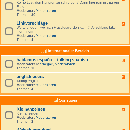
r
r
Keine Lust, den Parteien zu schreiben? Dann hier rein mit Eurem
e
t
a
Frust.
e
e
u
Moderator:
Moderatoren
d
i
m
Themen:
30
-
e
z
A
n
i
Linkvorschläge
l
F
-
e
l
Weitere Ideen, wo man Frust loswerden kann? Vorschläge bitte
e
L
l
g
hier hinein.
e
i
e
e
Moderator:
Moderatoren
d
n
n
m
Themen:
4
-
k
e
L
s
i
i
Internationaler Bereich
n
n
k
hablamos español - talking spanish
F
v
Moderatoren:
arnego2
,
Moderatoren
e
o
Themen:
10
e
r
d
s
english users
-
c
F
h
h
writing english
e
a
l
Moderator:
Moderatoren
e
b
ä
Themen:
4
d
l
g
-
a
e
e
Sonstiges
m
n
o
g
Kleinanzeigen
s
F
l
e
Kleinanzeigen
e
i
s
Moderator:
Moderatoren
e
s
p
Themen:
2
d
h
a
-
u
ñ
K
s