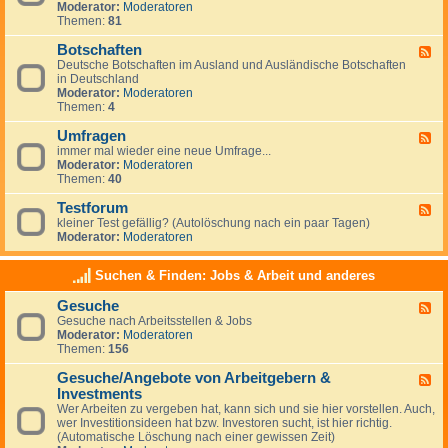
g
Moderator:
Moderatoren
d
e
Themen:
81
-
m
N
e
Botschaften
e
F
i
w
Deutsche Botschaften im Ausland und Ausländische Botschaften
e
n
s
in Deutschland
e
e
Moderator:
Moderatoren
d
s
Themen:
4
-
z
B
u
Umfragen
o
F
m
t
immer mal wieder eine neue Umfrage...
e
T
s
Moderator:
Moderatoren
e
h
c
Themen:
40
d
e
h
-
m
a
Testforum
U
F
a
f
m
kleiner Test gefällig? (Autolöschung nach ein paar Tagen)
e
A
t
f
Moderator:
Moderatoren
e
u
e
r
d
s
n
a
-
w
Suchen & Finden: Jobs & Arbeit und anderes
g
T
a
e
e
n
Gesuche
n
F
s
d
Gesuche nach Arbeitsstellen & Jobs
e
t
e
Moderator:
Moderatoren
e
f
r
Themen:
156
d
o
n
-
r
Gesuche/Angebote von Arbeitgebern &
G
u
F
e
m
Investments
e
s
e
Wer Arbeiten zu vergeben hat, kann sich und sie hier vorstellen. Auch,
u
d
wer Investitionsideen hat bzw. Investoren sucht, ist hier richtig.
c
-
(Automatische Löschung nach einer gewissen Zeit)
h