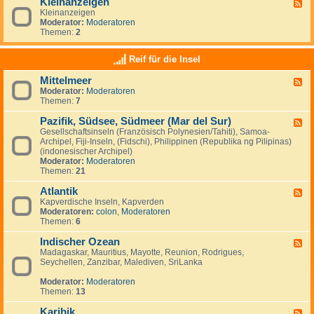
Kleinanzeigen
U
F
a
a
S
Kleinanzeigen
e
y
:
A
Moderator:
Moderatoren
e
V
Themen:
2
d
e
-
n
K
Reif für die Insel
e
l
z
e
u
Mittelmeer
F
i
e
Moderator:
Moderatoren
e
n
l
Themen:
7
e
a
a
d
n
&
Pazifik, Südsee, Südmeer (Mar del Sur)
-
z
F
I
M
e
Gesellschaftsinseln (Französisch Polynesien/Tahiti), Samoa-
e
s
i
i
Archipel, Fiji-Inseln, (Fidschi), Philippinen (Republika ng Pilipinas)
e
l
t
g
(indonesischer Archipel)
d
a
t
e
Moderator:
Moderatoren
-
M
e
n
Themen:
21
P
a
l
a
r
m
Atlantik
z
F
g
e
i
Kapverdische Inseln, Kapverden
e
a
e
f
Moderatoren:
colon
,
Moderatoren
e
r
r
i
Themen:
6
d
i
k
-
t
,
Indischer Ozean
A
F
a
S
t
Madagaskar, Mauritius, Mayotte, Reunion, Rodrigues,
e
ü
l
Seychellen, Zanzibar, Malediven, SriLanka
e
d
a
d
s
n
Moderator:
Moderatoren
-
e
t
Themen:
13
I
e
i
n
,
k
Karibik
d
F