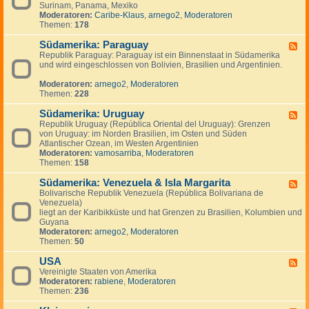
n
g
Surinam, Panama, Mexiko
d
a
e
Moderatoren:
Caribe-Klaus
,
arnego2
,
Moderatoren
-
d
n
Themen:
178
S
a
ü
Südamerika: Paraguay
d
F
-
Republik Paraguay: Paraguay ist ein Binnenstaat in Südamerika
e
,
und wird eingeschlossen von Bolivien, Brasilien und Argentinien.
e
M
d
i
Moderatoren:
arnego2
,
Moderatoren
-
t
Themen:
228
S
t
ü
e
Südamerika: Uruguay
d
F
l
a
Republik Uruguay (República Oriental del Uruguay): Grenzen
e
a
m
von Uruguay: im Norden Brasilien, im Osten und Süden
e
m
e
Atlantischer Ozean, im Westen Argentinien
d
e
r
Moderatoren:
vamosarriba
,
Moderatoren
-
r
i
Themen:
158
S
i
k
ü
k
a
Südamerika: Venezuela & Isla Margarita
d
F
a
:
a
Bolivarische Republik Venezuela (República Bolivariana de
e
P
m
Venezuela)
e
a
e
liegt an der Karibikküste und hat Grenzen zu Brasilien, Kolumbien und
d
r
r
Guyana
-
a
i
Moderatoren:
arnego2
,
Moderatoren
S
g
k
Themen:
50
ü
u
a
d
a
:
USA
a
F
y
U
m
Vereinigte Staaten von Amerika
e
r
e
Moderatoren:
rabiene
,
Moderatoren
e
u
r
Themen:
236
d
g
i
-
u
k