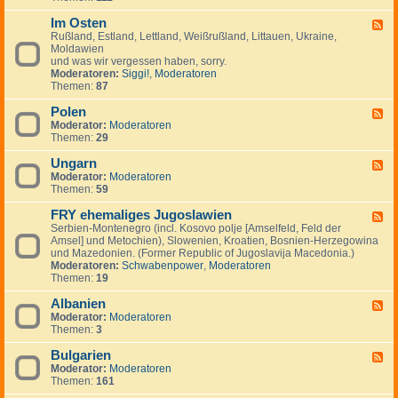
I
.
i
e
-
n
.
g
m
Im Osten
F
F
v
.
e
e
i
Rußland, Estland, Lettland, Weißrußland, Littauen, Ukraine,
e
e
n
i
n
Moldawien
e
s
n
n
und was wir vergessen haben, sorry.
d
t
l
Moderatoren:
Siggi!
,
Moderatoren
-
m
a
Themen:
87
I
e
n
m
n
d
Polen
O
F
t
,
s
Moderator:
Moderatoren
e
s
S
t
Themen:
29
e
c
e
d
h
n
Ungarn
-
F
w
P
Moderator:
Moderatoren
e
e
o
Themen:
59
e
d
l
d
e
e
FRY ehemaliges Jugoslawien
-
F
n
n
U
Serbien-Montenegro (incl. Kosovo polje [Amselfeld, Feld der
e
,
n
Amsel] und Metochien), Slowenien, Kroatien, Bosnien-Herzegowina
e
N
g
und Mazedonien. (Former Republic of Jugoslavija Macedonia.)
d
o
a
Moderatoren:
Schwabenpower
,
Moderatoren
-
r
r
Themen:
19
F
w
n
R
e
Albanien
Y
F
g
e
Moderator:
Moderatoren
e
e
h
Themen:
3
e
n
e
d
,
m
Bulgarien
-
F
D
a
A
Moderator:
Moderatoren
e
ä
l
l
Themen:
161
e
n
i
b
d
e