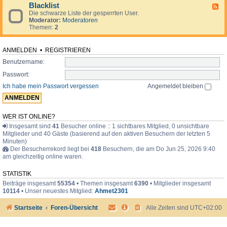
d
o
i
Blacklist
F
e
r
m
Die schwarze Liste der gesperrten User.
e
n
u
e
Moderator:
Moderatoren
e
.
m
r
Themen:
2
d
.
-
.
B
l
ANMELDEN
•
REGISTRIEREN
a
Benutzername:
c
k
Passwort:
l
i
Ich habe mein Passwort vergessen
Angemeldet bleiben
s
t
WER IST ONLINE?
Insgesamt sind
41
Besucher online :: 1 sichtbares Mitglied, 0 unsichtbare
Mitglieder und 40 Gäste (basierend auf den aktiven Besuchern der letzten 5
Minuten)
Der Besucherrekord liegt bei
418
Besuchern, die am Do Jun 25, 2026 9:40
am gleichzeitig online waren.
STATISTIK
Beiträge insgesamt
55354
• Themen insgesamt
6390
• Mitglieder insgesamt
10114
• Unser neuestes Mitglied:
Ahmet2301
Startseite
Foren-Übersicht
Alle Zeiten sind
UTC+02:00