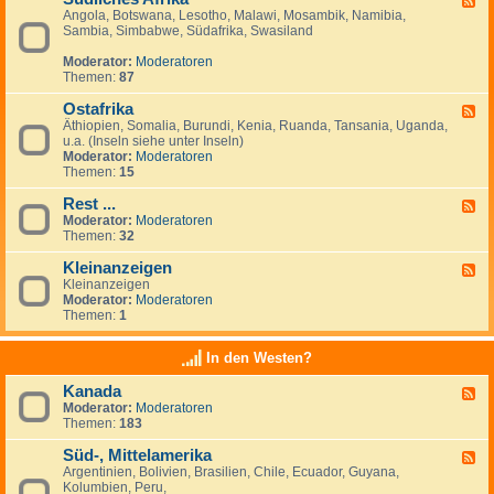
Angola, Botswana, Lesotho, Malawi, Mosambik, Namibia,
e
n
Sambia, Simbabwe, Südafrika, Swasiland
e
a
d
n
Moderator:
Moderatoren
-
z
Themen:
87
S
e
ü
i
Ostafrika
d
g
F
l
e
Äthiopien, Somalia, Burundi, Kenia, Ruanda, Tansania, Uganda,
e
i
n
u.a. (Inseln siehe unter Inseln)
e
c
Moderator:
Moderatoren
d
h
Themen:
15
-
e
O
s
Rest ...
s
F
A
t
Moderator:
Moderatoren
e
f
a
Themen:
32
e
r
f
d
i
r
Kleinanzeigen
-
F
k
i
R
Kleinanzeigen
e
a
k
e
Moderator:
Moderatoren
e
a
s
Themen:
1
d
t
-
.
K
In den Westen?
.
l
.
e
Kanada
F
i
Moderator:
Moderatoren
e
n
Themen:
183
e
a
d
n
Süd-, Mittelamerika
-
z
F
K
e
Argentinien, Bolivien, Brasilien, Chile, Ecuador, Guyana,
e
a
i
Kolumbien, Peru,
e