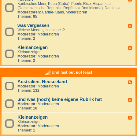
S
i
Karibisches Meer, Kuba (Cuba), Puerto Rico, Hispaniola
e
ü
s
(Dominikanische Republik, República Dominicana), Dominica
e
d
c
Moderatoren:
Caribe-Klaus
,
Moderatoren
d
m
h
Themen:
95
-
e
e
K
e
r
was vergessen
a
F
r
O
r
Welche Meere gibt es noch?
e
(
z
i
Moderator:
Moderatoren
e
M
e
b
Themen:
2
d
a
a
i
-
r
n
k
Kleinanzeigen
w
F
d
a
Kleinanzeigen
e
e
s
Moderator:
Moderatoren
e
l
v
Themen:
2
d
S
e
-
u
r
K
r
Und last but not least
g
l
)
e
e
Australien, Neuseeland
s
F
i
s
Moderator:
Moderatoren
e
n
e
Themen:
132
e
a
n
d
n
und was (noch) keine eigene Rubrik hat
-
z
F
A
e
Moderator:
Moderatoren
e
u
i
Themen:
10
e
s
g
d
t
e
Kleinanzeigen
-
F
r
n
u
Kleinanzeigen
e
a
n
Moderator:
Moderatoren
e
l
d
Themen:
1
d
i
w
-