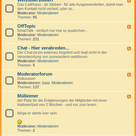
Weissbierstüberl
F
o
l
e
Das Caféhaus - äh Stüberl - für alle Ausgewanderten, damit man
e
l
e
r
den Kontakt nicht verliert, oder so...
e
-
i
s
Moderator:
Moderatoren
d
t
n
Themen:
95
-
a
a
W
l
n
OffTopic
e
F
k
z
i
SmallTalk - einfach nur mal so quatschen...
e
i
e
s
Moderator:
Moderatoren
e
n
i
s
Themen:
231
d
g
g
b
-
s
e
i
Chat - Hier verabreden...
O
F
p
n
e
f
Der Chat ist ein externes Angebot und liegt nicht in der
e
a
r
f
Verantwortung von auswandern-webforum
e
n
s
T
Moderator:
Moderatoren
d
i
t
o
Themen:
5
-
s
ü
p
C
h
b
i
Moderatorforum
h
F
e
c
a
Diskussion
e
r
t
Moderatoren:
Jupp
,
Moderatoren
e
l
-
Themen:
137
d
H
-
i
Mülleimer
M
F
e
o
der Platz für die Entgleisungen der Mitglieder mit einer
e
r
d
Halbwertzeit von 2 Wochen - und nur zum lesen.
e
v
e
d
e
r
Möge er stehts leer sein.
-
r
a
M
a
t
ü
b
o
l
Moderator:
Moderatoren
r
r
l
Themen:
2
e
f
e