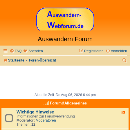
Auswandern Forum
FAQ
Spenden
Registrieren
Anmelden
S
Startseite
Foren-Übersicht
u
c
h
e
Aktuelle Zeit: Do Aug 06, 2026 6:44 pm
Forum&Allgemeines
Wichtige Hinweise
F
Informationen zur Forumverwendung
e
Moderator:
Moderatoren
e
Themen:
12
d
-