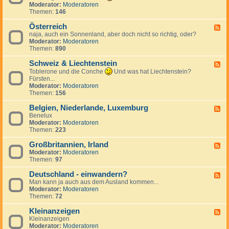
k
n
e
d
Moderator:
Moderatoren
h
r
d
c
-
Themen:
146
i
e
S
h
T
e
i
p
e
ü
Österreich
n
F
c
a
n
r
naja, auch ein Sonnenland, aber doch nicht so richtig, oder?
,
e
h
n
l
k
Moderator:
Moderatoren
S
e
i
a
e
Themen:
890
l
d
e
n
i
o
-
n
d
Schweiz & Liechtenstein
w
Ö
F
a
s
e
Toblerone und die Conche
Und was hat Liechtenstein?
k
t
e
Fürsten...
e
e
d
Moderator:
Moderatoren
i
r
-
Themen:
156
r
S
e
c
Belgien, Niederlande, Luxemburg
F
i
h
Benelux
e
c
w
Moderator:
Moderatoren
e
h
e
Themen:
223
d
i
-
z
Großbritannien, Irland
B
F
&
e
Moderator:
Moderatoren
e
L
l
Themen:
97
e
i
g
d
e
i
Deutschland - einwandern?
-
F
c
e
G
Man kann ja auch aus dem Ausland kommen...
e
h
n
r
Moderator:
Moderatoren
e
t
,
o
Themen:
72
d
e
N
ß
-
n
i
b
Kleinanzeigen
D
F
s
e
r
e
Kleinanzeigen
e
t
d
i
u
Moderator:
Moderatoren
e
e