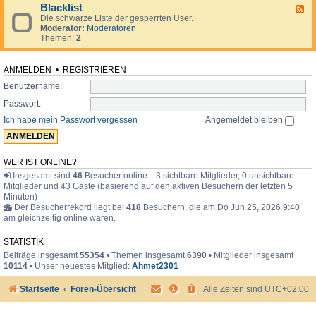
d
o
i
Blacklist
F
e
r
m
Die schwarze Liste der gesperrten User.
e
n
u
e
Moderator:
Moderatoren
e
.
m
r
Themen:
2
d
.
-
.
B
l
ANMELDEN
•
REGISTRIEREN
a
Benutzername:
c
k
Passwort:
l
i
Ich habe mein Passwort vergessen
Angemeldet bleiben
s
t
WER IST ONLINE?
Insgesamt sind
46
Besucher online :: 3 sichtbare Mitglieder, 0 unsichtbare
Mitglieder und 43 Gäste (basierend auf den aktiven Besuchern der letzten 5
Minuten)
Der Besucherrekord liegt bei
418
Besuchern, die am Do Jun 25, 2026 9:40
am gleichzeitig online waren.
STATISTIK
Beiträge insgesamt
55354
• Themen insgesamt
6390
• Mitglieder insgesamt
10114
• Unser neuestes Mitglied:
Ahmet2301
Startseite
Foren-Übersicht
Alle Zeiten sind
UTC+02:00