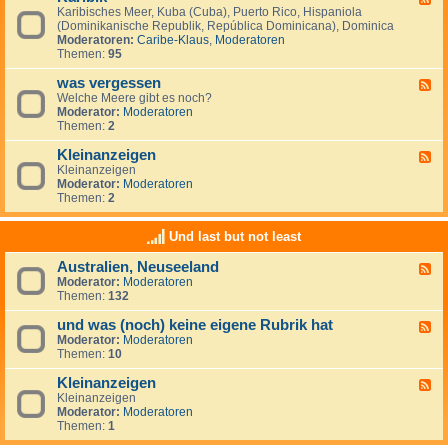
S
i
Karibisches Meer, Kuba (Cuba), Puerto Rico, Hispaniola
e
ü
s
(Dominikanische Republik, República Dominicana), Dominica
e
d
c
Moderatoren:
Caribe-Klaus
,
Moderatoren
d
m
h
Themen:
95
-
e
e
K
e
r
was vergessen
a
F
r
O
r
Welche Meere gibt es noch?
e
(
z
i
Moderator:
Moderatoren
e
M
e
b
Themen:
2
d
a
a
i
-
r
n
k
Kleinanzeigen
w
F
d
a
Kleinanzeigen
e
e
s
Moderator:
Moderatoren
e
l
v
Themen:
2
d
S
e
-
u
r
K
r
Und last but not least
g
l
)
e
e
Australien, Neuseeland
s
F
i
s
Moderator:
Moderatoren
e
n
e
Themen:
132
e
a
n
d
n
und was (noch) keine eigene Rubrik hat
-
z
F
A
e
Moderator:
Moderatoren
e
u
i
Themen:
10
e
s
g
d
t
e
Kleinanzeigen
-
F
r
n
u
Kleinanzeigen
e
a
n
Moderator:
Moderatoren
e
l
d
Themen:
1
d
i
w
-