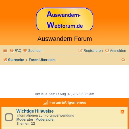
Auswandern Forum
FAQ
Spenden
Registrieren
Anmelden
S
Startseite
Foren-Übersicht
u
c
h
e
Aktuelle Zeit: Fr Aug 07, 2026 6:25 am
Forum&Allgemeines
Wichtige Hinweise
F
Informationen zur Forumverwendung
e
Moderator:
Moderatoren
e
Themen:
12
d
-