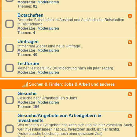
g
Moderator:
Moderatoren
d
e
Themen:
81
-
m
N
e
Botschaften
e
F
i
w
Deutsche Botschaften im Ausland und Ausländische Botschaften
e
n
s
in Deutschland
e
e
Moderator:
Moderatoren
d
s
Themen:
4
-
z
B
u
Umfragen
o
F
m
t
immer mal wieder eine neue Umfrage...
e
T
s
Moderator:
Moderatoren
e
h
c
Themen:
40
d
e
h
-
m
a
Testforum
U
F
a
f
m
kleiner Test gefällig? (Autolöschung nach ein paar Tagen)
e
A
t
f
Moderator:
Moderatoren
e
u
e
r
d
s
n
a
-
w
Suchen & Finden: Jobs & Arbeit und anderes
g
T
a
e
e
n
Gesuche
n
F
s
d
Gesuche nach Arbeitsstellen & Jobs
e
t
e
Moderator:
Moderatoren
e
f
r
Themen:
156
d
o
n
-
r
Gesuche/Angebote von Arbeitgebern &
G
u
F
e
m
Investments
e
s
e
Wer Arbeiten zu vergeben hat, kann sich und sie hier vorstellen. Auch,
u
d
wer Investitionsideen hat bzw. Investoren sucht, ist hier richtig.
c
-
(Automatische Löschung nach einer gewissen Zeit)
h