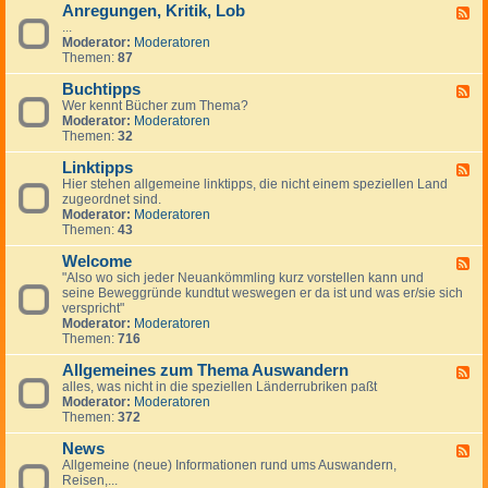
Anregungen, Kritik, Lob
W
F
i
...
e
c
Moderator:
Moderatoren
e
h
Themen:
87
d
t
-
i
Buchtipps
A
F
g
n
Wer kennt Bücher zum Thema?
e
e
r
Moderator:
Moderatoren
e
H
e
Themen:
32
d
i
g
-
n
u
Linktipps
B
F
w
n
u
Hier stehen allgemeine linktipps, die nicht einem speziellen Land
e
e
g
c
zugeordnet sind.
e
i
e
h
Moderator:
Moderatoren
d
s
n
t
Themen:
43
-
e
,
i
L
K
p
Welcome
i
F
r
p
n
"Also wo sich jeder Neuankömmling kurz vorstellen kann und
e
i
s
k
seine Beweggründe kundtut weswegen er da ist und was er/sie sich
e
t
t
verspricht"
d
i
i
Moderator:
Moderatoren
-
k
p
Themen:
716
W
,
p
e
L
s
Allgemeines zum Thema Auswandern
l
F
o
c
alles, was nicht in die speziellen Länderrubriken paßt
e
b
o
Moderator:
Moderatoren
e
m
Themen:
372
d
e
-
News
A
F
l
Allgemeine (neue) Informationen rund ums Auswandern,
e
l
Reisen,...
e