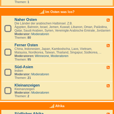
e
t
t
Themen:
1
d
i
r
a
s
-
n
l
n
c
K
a
Im Osten was los?
n
h
l
n
i
l
e
d
e
Naher Osten
a
F
i
e
n
n
Die Länder der arabischen Halbinsel. Z.B.
e
n
,
,
d
Ägypten, Bahrein, Israel, Jemen, Kuwait, Libanon, Oman, Palästina,
e
a
L
I
-
Qatar, Saudi Arabien, Syrien, Vereinigte Arabische Emirate, Jordanien
d
n
u
r
e
Moderator:
Moderatoren
-
z
x
l
i
Themen:
80
N
e
e
a
n
a
i
m
n
w
Ferner Osten
h
g
F
b
d
a
e
e
China, Indonesien, Japan, Kambodscha, Laos, Vietnam,
e
u
n
r
n
Malaysia, Nordkorea, Taiwan, Thailand, Singapur, Südkorea, ...
e
r
d
O
Moderatoren:
Winneone
,
Moderatoren
d
g
e
s
Themen:
95
-
r
t
F
n
e
Süd-Asien
e
F
?
n
r
Indien
e
n
Moderator:
Moderatoren
e
e
Themen:
21
d
r
-
O
Kleinanzeigen
S
F
s
ü
Kleinanzeigen
e
t
d
Moderator:
Moderatoren
e
e
-
Themen:
2
d
n
A
-
s
K
Afrika
i
l
e
e
Südliches Afrika
n
F
i