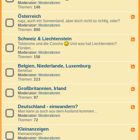
k
n
e
d
Moderator:
Moderatoren
h
r
d
c
-
Themen:
146
i
e
S
h
T
e
i
p
e
ü
Österreich
n
F
c
a
n
r
naja, auch ein Sonnenland, aber doch nicht so richtig, oder?
,
e
h
n
l
k
Moderator:
Moderatoren
S
e
i
a
e
Themen:
890
l
d
e
n
i
o
-
n
d
Schweiz & Liechtenstein
w
Ö
F
a
s
e
Toblerone und die Conche
Und was hat Liechtenstein?
k
t
e
Fürsten...
e
e
d
Moderator:
Moderatoren
i
r
-
Themen:
156
r
S
e
c
Belgien, Niederlande, Luxemburg
F
i
h
Benelux
e
c
w
Moderator:
Moderatoren
e
h
e
Themen:
223
d
i
-
z
Großbritannien, Irland
B
F
&
e
Moderator:
Moderatoren
e
L
l
Themen:
97
e
i
g
d
e
i
Deutschland - einwandern?
-
F
c
e
G
Man kann ja auch aus dem Ausland kommen...
e
h
n
r
Moderator:
Moderatoren
e
t
,
o
Themen:
72
d
e
N
ß
-
n
i
b
Kleinanzeigen
D
F
s
e
r
e
Kleinanzeigen
e
t
d
i
u
Moderator:
Moderatoren
e
e