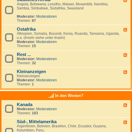
Angola, Botswana, Lesotho, Malawi, Mosambik, Namibia,
e
n
Sambia, Simbabwe, Südafrika, Swasiland
e
a
d
n
Moderator:
Moderatoren
-
z
Themen:
87
S
e
ü
i
Ostafrika
d
g
F
l
e
Äthiopien, Somalia, Burundi, Kenia, Ruanda, Tansania, Uganda,
e
i
n
u.a. (Inseln siehe unter Inseln)
e
c
Moderator:
Moderatoren
d
h
Themen:
15
-
e
O
s
Rest ...
s
F
A
t
Moderator:
Moderatoren
e
f
a
Themen:
32
e
r
f
d
i
r
Kleinanzeigen
-
F
k
i
R
Kleinanzeigen
e
a
k
e
Moderator:
Moderatoren
e
a
s
Themen:
1
d
t
-
.
K
In den Westen?
.
l
.
e
Kanada
F
i
Moderator:
Moderatoren
e
n
Themen:
183
e
a
d
n
Süd-, Mittelamerika
-
z
F
K
e
Argentinien, Bolivien, Brasilien, Chile, Ecuador, Guyana,
e
a
i
Kolumbien, Peru,
e