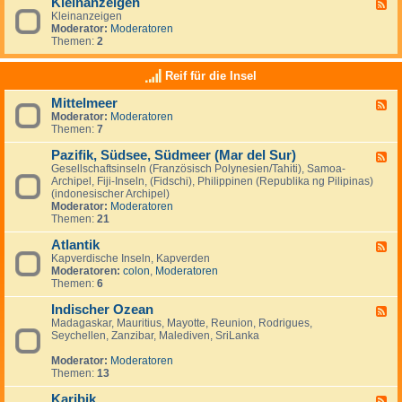
Kleinanzeigen
U
F
a
a
S
Kleinanzeigen
e
y
:
A
Moderator:
Moderatoren
e
V
Themen:
2
d
e
-
n
K
Reif für die Insel
e
l
z
e
u
Mittelmeer
F
i
e
Moderator:
Moderatoren
e
n
l
Themen:
7
e
a
a
d
n
&
Pazifik, Südsee, Südmeer (Mar del Sur)
-
z
F
I
M
e
Gesellschaftsinseln (Französisch Polynesien/Tahiti), Samoa-
e
s
i
i
Archipel, Fiji-Inseln, (Fidschi), Philippinen (Republika ng Pilipinas)
e
l
t
g
(indonesischer Archipel)
d
a
t
e
Moderator:
Moderatoren
-
M
e
n
Themen:
21
P
a
l
a
r
m
Atlantik
z
F
g
e
i
Kapverdische Inseln, Kapverden
e
a
e
f
Moderatoren:
colon
,
Moderatoren
e
r
r
i
Themen:
6
d
i
k
-
t
,
Indischer Ozean
A
F
a
S
t
Madagaskar, Mauritius, Mayotte, Reunion, Rodrigues,
e
ü
l
Seychellen, Zanzibar, Malediven, SriLanka
e
d
a
d
s
n
Moderator:
Moderatoren
-
e
t
Themen:
13
I
e
i
n
,
k
Karibik
d
F