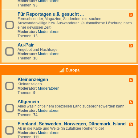
G
Moderator:
Moderatoren
e
e
Themen:
93
s
u
Für Reportagen u.ä. gesucht ...
F
c
Fernsehsender, Magazine, Studenten, etc. suchen
e
h
Auswanderwillige bzw. Auswanderer...(automatische Löschung nach
e
e
einer gewissen Zeit)
d
/
Moderator:
Moderatoren
-
A
Themen:
13
F
n
ü
g
Au-Pair
r
F
e
R
Angebot und Nachfrage
e
b
e
Moderator:
Moderatoren
e
o
p
Themen:
10
d
t
o
-
e
r
A
v
Europa
t
u
o
a
-
n
Kleinanzeigen
g
F
P
A
e
Kleinanzeigen
e
a
r
n
Moderator:
Moderatoren
e
i
b
u
Themen:
9
d
r
e
.
-
i
ä
Allgemein
K
F
t
.
l
Alles was nicht einem speziellen Land zugeordnet werden kann.
e
g
g
e
Moderator:
Moderatoren
e
e
e
i
Themen:
74
d
b
s
n
-
e
u
a
Finnland, Schweden, Norwegen, Dänemark, Island
A
F
r
c
n
l
Ab in die Kälte und Weite (in zufälliger Reihenfolge)
e
n
h
z
l
Moderator:
Moderatoren
e
&
t
e
g
Themen:
111
d