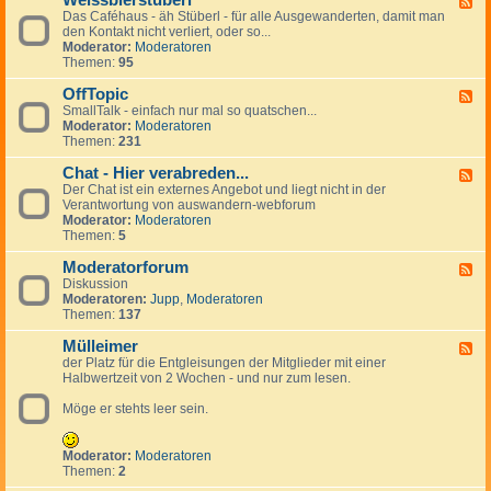
Weissbierstüberl
F
o
l
e
Das Caféhaus - äh Stüberl - für alle Ausgewanderten, damit man
e
l
e
r
den Kontakt nicht verliert, oder so...
e
-
i
s
Moderator:
Moderatoren
d
t
n
Themen:
95
-
a
a
W
l
n
OffTopic
e
F
k
z
i
SmallTalk - einfach nur mal so quatschen...
e
i
e
s
Moderator:
Moderatoren
e
n
i
s
Themen:
231
d
g
g
b
-
s
e
i
Chat - Hier verabreden...
O
F
p
n
e
f
Der Chat ist ein externes Angebot und liegt nicht in der
e
a
r
f
Verantwortung von auswandern-webforum
e
n
s
T
Moderator:
Moderatoren
d
i
t
o
Themen:
5
-
s
ü
p
C
h
b
i
Moderatorforum
h
F
e
c
a
Diskussion
e
r
t
Moderatoren:
Jupp
,
Moderatoren
e
l
-
Themen:
137
d
H
-
i
Mülleimer
M
F
e
o
der Platz für die Entgleisungen der Mitglieder mit einer
e
r
d
Halbwertzeit von 2 Wochen - und nur zum lesen.
e
v
e
d
e
r
Möge er stehts leer sein.
-
r
a
M
a
t
ü
b
o
l
Moderator:
Moderatoren
r
r
l
Themen:
2
e
f
e