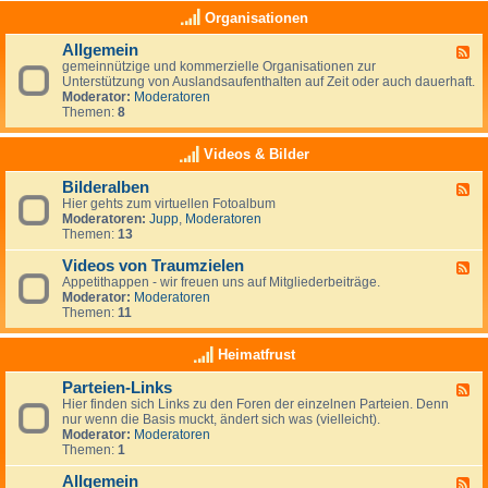
e
a
K
Organisationen
n
s
l
,
(
e
N
Allgemein
n
F
i
e
o
gemeinnützige und kommerzielle Organisationen zur
e
n
u
c
Unterstützung von Auslandsaufenthalten auf Zeit oder auch dauerhaft.
e
a
s
h
Moderator:
Moderatoren
d
n
e
)
Themen:
8
-
z
e
k
A
e
l
e
l
i
Videos & Bilder
a
i
l
g
n
n
g
e
d
Bilderalben
e
F
e
n
e
Hier gehts zum virtuellen Fotoalbum
e
m
i
Moderatoren:
Jupp
,
Moderatoren
e
e
g
Themen:
13
d
i
e
-
n
n
Videos von Traumzielen
B
F
e
i
Appetithappen - wir freuen uns auf Mitgliederbeiträge.
e
R
l
Moderator:
Moderatoren
e
u
d
Themen:
11
d
b
e
-
r
r
V
Heimatfrust
i
a
i
k
l
d
h
Parteien-Links
b
F
e
a
e
Hier finden sich Links zu den Foren der einzelnen Parteien. Denn
e
o
t
n
nur wenn die Basis muckt, ändert sich was (vielleicht).
e
s
Moderator:
Moderatoren
d
v
Themen:
1
-
o
P
n
Allgemein
a
T
F