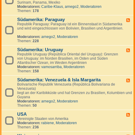
n
g
Surinam, Panama, Mexiko
d
a
e
Moderatoren:
Caribe-Klaus
,
arnego2
,
Moderatoren
-
d
n
Themen:
178
S
a
ü
Südamerika: Paraguay
d
F
-
Republik Paraguay: Paraguay ist ein Binnenstaat in Südamerika
e
,
und wird eingeschlossen von Bolivien, Brasilien und Argentinien.
e
M
d
i
Moderatoren:
arnego2
,
Moderatoren
-
t
Themen:
228
S
t
ü
e
Südamerika: Uruguay
d
F
l
a
Republik Uruguay (República Oriental del Uruguay): Grenzen
e
a
m
von Uruguay: im Norden Brasilien, im Osten und Süden
e
m
e
Atlantischer Ozean, im Westen Argentinien
d
e
r
Moderatoren:
vamosarriba
,
Moderatoren
-
r
i
Themen:
158
S
i
k
ü
k
a
Südamerika: Venezuela & Isla Margarita
d
F
a
:
a
Bolivarische Republik Venezuela (República Bolivariana de
e
P
m
Venezuela)
e
a
e
liegt an der Karibikküste und hat Grenzen zu Brasilien, Kolumbien und
d
r
r
Guyana
-
a
i
Moderatoren:
arnego2
,
Moderatoren
S
g
k
Themen:
50
ü
u
a
d
a
:
USA
a
F
y
U
m
Vereinigte Staaten von Amerika
e
r
e
Moderatoren:
rabiene
,
Moderatoren
e
u
r
Themen:
236
d
g
i
-
u
k