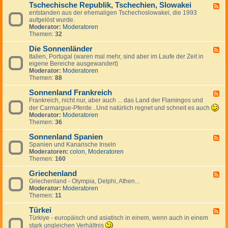
g
a
Tschechische Republik, Tschechien, Slowakei
-
m
F
e
n
B
entstanden aus der ehemaligen Tschechoslowakei, die 1993
a
e
s
i
u
aufgelöst wurde.
r
e
J
e
l
Moderator:
Moderatoren
k
d
u
n
g
Themen:
32
,
-
g
a
I
T
o
r
Die Sonnenländer
s
s
F
s
i
l
c
Italien, Portugal (waren mal mehr, sind aber im Laufe der Zeit in
e
l
e
a
h
eigene Bereiche ausgewandert)
e
a
n
n
e
Moderator:
Moderatoren
d
w
d
c
Themen:
88
-
i
h
D
e
i
Sonnenland Frankreich
i
F
n
s
e
Frankreich, nicht nur, aber auch ... das Land der Flamingos und
e
c
S
e
der Carmargue-Pferde...Und natürlich regnet und schneit es auch
h
o
d
Moderator:
Moderatoren
e
n
-
Themen:
36
R
n
S
e
e
o
Sonnenland Spanien
F
p
n
n
Spanien und Kanarische Inseln
e
u
l
n
Moderatoren:
colon
,
Moderatoren
e
b
ä
e
Themen:
160
d
l
n
n
-
i
d
l
Griechenland
S
F
k
e
a
o
Griechenland - Olympia, Delphi, Athen...
e
,
r
n
n
Moderator:
Moderatoren
e
T
d
n
Themen:
11
d
s
F
e
-
c
r
n
Türkei
G
F
h
a
l
r
Türkiye - europäisch und asiatisch in einem, wenn auch in einem
e
e
n
a
i
e
stark ungleichen Verhältnis
c