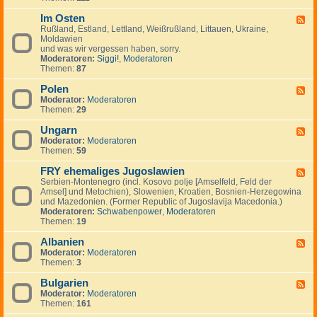
I
.
i
e
-
n
.
g
m
Im Osten
F
F
v
.
e
e
i
Rußland, Estland, Lettland, Weißrußland, Littauen, Ukraine,
e
e
n
i
n
Moldawien
e
s
n
n
und was wir vergessen haben, sorry.
d
t
l
Moderatoren:
Siggi!
,
Moderatoren
-
m
a
Themen:
87
I
e
n
m
n
d
Polen
O
F
t
,
s
Moderator:
Moderatoren
e
s
S
t
Themen:
29
e
c
e
d
h
n
Ungarn
-
F
w
P
Moderator:
Moderatoren
e
e
o
Themen:
59
e
d
l
d
e
e
FRY ehemaliges Jugoslawien
-
F
n
n
U
Serbien-Montenegro (incl. Kosovo polje [Amselfeld, Feld der
e
,
n
Amsel] und Metochien), Slowenien, Kroatien, Bosnien-Herzegowina
e
N
g
und Mazedonien. (Former Republic of Jugoslavija Macedonia.)
d
o
a
Moderatoren:
Schwabenpower
,
Moderatoren
-
r
r
Themen:
19
F
w
n
R
e
Albanien
Y
F
g
e
Moderator:
Moderatoren
e
e
h
Themen:
3
e
n
e
d
,
m
Bulgarien
-
F
D
a
A
Moderator:
Moderatoren
e
ä
l
l
Themen:
161
e
n
i
b
d
e