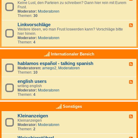
r
r
Keine Lust, den Parteien zu schreiben? Dann hier rein mit Eurem
e
t
a
Frust.
e
e
u
Moderator:
Moderatoren
d
i
m
Themen:
30
-
e
z
A
n
i
Linkvorschläge
l
F
-
e
l
Weitere Ideen, wo man Frust loswerden kann? Vorschläge bitte
e
L
l
g
hier hinein.
e
i
e
e
Moderator:
Moderatoren
d
n
n
m
Themen:
4
-
k
e
L
s
i
i
Internationaler Bereich
n
n
k
hablamos español - talking spanish
F
v
Moderatoren:
arnego2
,
Moderatoren
e
o
Themen:
10
e
r
d
s
english users
-
c
F
h
h
writing english
e
a
l
Moderator:
Moderatoren
e
b
ä
Themen:
4
d
l
g
-
a
e
e
Sonstiges
m
n
o
g
Kleinanzeigen
s
F
l
e
Kleinanzeigen
e
i
s
Moderator:
Moderatoren
e
s
p
Themen:
2
d
h
a
-
u
ñ
K
s