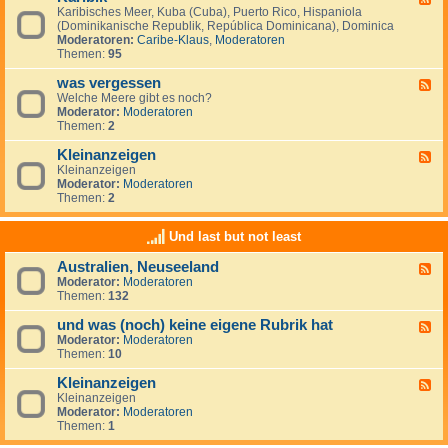
S
i
Karibisches Meer, Kuba (Cuba), Puerto Rico, Hispaniola
e
ü
s
(Dominikanische Republik, República Dominicana), Dominica
e
d
c
Moderatoren:
Caribe-Klaus
,
Moderatoren
d
m
h
Themen:
95
-
e
e
K
e
r
was vergessen
a
F
r
O
r
Welche Meere gibt es noch?
e
(
z
i
Moderator:
Moderatoren
e
M
e
b
Themen:
2
d
a
a
i
-
r
n
k
Kleinanzeigen
w
F
d
a
Kleinanzeigen
e
e
s
Moderator:
Moderatoren
e
l
v
Themen:
2
d
S
e
-
u
r
K
r
Und last but not least
g
l
)
e
e
Australien, Neuseeland
s
F
i
s
Moderator:
Moderatoren
e
n
e
Themen:
132
e
a
n
d
n
und was (noch) keine eigene Rubrik hat
-
z
F
A
e
Moderator:
Moderatoren
e
u
i
Themen:
10
e
s
g
d
t
e
Kleinanzeigen
-
F
r
n
u
Kleinanzeigen
e
a
n
Moderator:
Moderatoren
e
l
d
Themen:
1
d
i
w
-