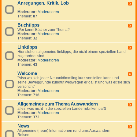
Anregungen, Kritik, Lob
W
F
i
...
e
c
Moderator:
Moderatoren
e
h
Themen:
87
d
t
-
i
Buchtipps
A
F
g
n
Wer kennt Bücher zum Thema?
e
e
r
Moderator:
Moderatoren
e
H
e
Themen:
32
d
i
g
-
n
u
Linktipps
B
F
w
n
u
Hier stehen allgemeine linktipps, die nicht einem speziellen Land
e
e
g
c
zugeordnet sind.
e
i
e
h
Moderator:
Moderatoren
d
s
n
t
Themen:
43
-
e
,
i
L
K
p
Welcome
i
F
r
p
n
"Also wo sich jeder Neuankömmling kurz vorstellen kann und
e
i
s
k
seine Beweggründe kundtut weswegen er da ist und was er/sie sich
e
t
t
verspricht"
d
i
i
Moderator:
Moderatoren
-
k
p
Themen:
716
W
,
p
e
L
s
Allgemeines zum Thema Auswandern
l
F
o
c
alles, was nicht in die speziellen Länderrubriken paßt
e
b
o
Moderator:
Moderatoren
e
m
Themen:
372
d
e
-
News
A
F
l
Allgemeine (neue) Informationen rund ums Auswandern,
e
l
Reisen,...
e