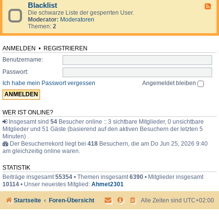
d
o
i
Blacklist
F
e
r
m
Die schwarze Liste der gesperrten User.
e
n
u
e
Moderator:
Moderatoren
e
.
m
r
Themen:
2
d
.
-
.
B
l
ANMELDEN
•
REGISTRIEREN
a
Benutzername:
c
k
Passwort:
l
i
Ich habe mein Passwort vergessen
Angemeldet bleiben
s
t
WER IST ONLINE?
Insgesamt sind
54
Besucher online :: 3 sichtbare Mitglieder, 0 unsichtbare
Mitglieder und 51 Gäste (basierend auf den aktiven Besuchern der letzten 5
Minuten)
Der Besucherrekord liegt bei
418
Besuchern, die am Do Jun 25, 2026 9:40
am gleichzeitig online waren.
STATISTIK
Beiträge insgesamt
55354
• Themen insgesamt
6390
• Mitglieder insgesamt
10114
• Unser neuestes Mitglied:
Ahmet2301
Startseite
Foren-Übersicht
Alle Zeiten sind
UTC+02:00