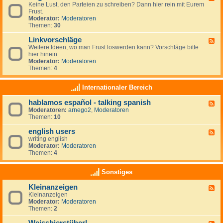
r
r
Keine Lust, den Parteien zu schreiben? Dann hier rein mit Eurem
e
t
a
Frust.
e
e
u
Moderator:
Moderatoren
d
i
m
Themen:
30
-
e
z
A
n
i
Linkvorschläge
l
F
-
e
l
Weitere Ideen, wo man Frust loswerden kann? Vorschläge bitte
e
L
l
g
hier hinein.
e
i
e
e
Moderator:
Moderatoren
d
n
n
m
Themen:
4
-
k
e
L
s
i
i
Internationaler Bereich
n
n
k
hablamos español - talking spanish
F
v
Moderatoren:
arnego2
,
Moderatoren
e
o
Themen:
10
e
r
d
s
english users
-
c
F
h
h
writing english
e
a
l
Moderator:
Moderatoren
e
b
ä
Themen:
4
d
l
g
-
a
e
e
Sonstiges
m
n
o
g
Kleinanzeigen
s
F
l
e
Kleinanzeigen
e
i
s
Moderator:
Moderatoren
e
s
p
Themen:
2
d
h
a
-
u
ñ
K
s