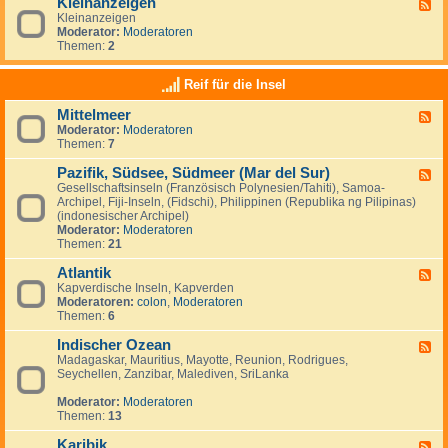
Kleinanzeigen
U
F
a
a
S
Kleinanzeigen
e
y
:
A
Moderator:
Moderatoren
e
V
Themen:
2
d
e
-
n
K
Reif für die Insel
e
l
z
e
u
Mittelmeer
F
i
e
Moderator:
Moderatoren
e
n
l
Themen:
7
e
a
a
d
n
&
Pazifik, Südsee, Südmeer (Mar del Sur)
-
z
F
I
M
e
Gesellschaftsinseln (Französisch Polynesien/Tahiti), Samoa-
e
s
i
i
Archipel, Fiji-Inseln, (Fidschi), Philippinen (Republika ng Pilipinas)
e
l
t
g
(indonesischer Archipel)
d
a
t
e
Moderator:
Moderatoren
-
M
e
n
Themen:
21
P
a
l
a
r
m
Atlantik
z
F
g
e
i
Kapverdische Inseln, Kapverden
e
a
e
f
Moderatoren:
colon
,
Moderatoren
e
r
r
i
Themen:
6
d
i
k
-
t
,
Indischer Ozean
A
F
a
S
t
Madagaskar, Mauritius, Mayotte, Reunion, Rodrigues,
e
ü
l
Seychellen, Zanzibar, Malediven, SriLanka
e
d
a
d
s
n
Moderator:
Moderatoren
-
e
t
Themen:
13
I
e
i
n
,
k
Karibik
d
F