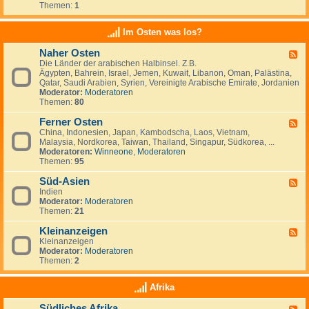
e
t
t
Themen:
1
d
i
r
a
s
-
n
l
n
c
K
a
Im Osten was los?
n
h
l
n
i
l
e
d
e
Naher Osten
a
F
i
e
n
n
Die Länder der arabischen Halbinsel. Z.B.
e
n
,
,
d
Ägypten, Bahrein, Israel, Jemen, Kuwait, Libanon, Oman, Palästina,
e
a
L
I
-
Qatar, Saudi Arabien, Syrien, Vereinigte Arabische Emirate, Jordanien
d
n
u
r
e
Moderator:
Moderatoren
-
z
x
l
i
Themen:
80
N
e
e
a
n
a
i
m
n
w
Ferner Osten
h
g
F
b
d
a
e
e
China, Indonesien, Japan, Kambodscha, Laos, Vietnam,
e
u
n
r
n
Malaysia, Nordkorea, Taiwan, Thailand, Singapur, Südkorea, ...
e
r
d
O
Moderatoren:
Winneone
,
Moderatoren
d
g
e
s
Themen:
95
-
r
t
F
n
e
Süd-Asien
e
F
?
n
r
Indien
e
n
Moderator:
Moderatoren
e
e
Themen:
21
d
r
-
O
Kleinanzeigen
S
F
s
ü
Kleinanzeigen
e
t
d
Moderator:
Moderatoren
e
e
-
Themen:
2
d
n
A
-
s
K
Afrika
i
l
e
e
Südliches Afrika
n
F
i