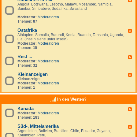
Angola, Botswana, Lesotho, Malawi, Mosambik, Namibia,
e
n
Sambia, Simbabwe, Südafrika, Swasiland
e
a
d
n
Moderator:
Moderatoren
-
z
Themen:
87
S
e
ü
i
Ostafrika
d
g
F
l
e
Äthiopien, Somalia, Burundi, Kenia, Ruanda, Tansania, Uganda,
e
i
n
u.a. (Inseln siehe unter Inseln)
e
c
Moderator:
Moderatoren
d
h
Themen:
15
-
e
O
s
Rest ...
s
F
A
t
Moderator:
Moderatoren
e
f
a
Themen:
32
e
r
f
d
i
r
Kleinanzeigen
-
F
k
i
R
Kleinanzeigen
e
a
k
e
Moderator:
Moderatoren
e
a
s
Themen:
1
d
t
-
.
K
In den Westen?
.
l
.
e
Kanada
F
i
Moderator:
Moderatoren
e
n
Themen:
183
e
a
d
n
Süd-, Mittelamerika
-
z
F
K
e
Argentinien, Bolivien, Brasilien, Chile, Ecuador, Guyana,
e
a
i
Kolumbien, Peru,
e