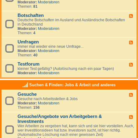
g
Moderator:
Moderatoren
d
e
Themen:
81
-
m
N
e
Botschaften
e
F
i
w
Deutsche Botschaften im Ausland und Ausländische Botschaften
e
n
s
in Deutschland
e
e
Moderator:
Moderatoren
d
s
Themen:
4
-
z
B
u
Umfragen
o
F
m
t
immer mal wieder eine neue Umfrage...
e
T
s
Moderator:
Moderatoren
e
h
c
Themen:
40
d
e
h
-
m
a
Testforum
U
F
a
f
m
kleiner Test gefällig? (Autolöschung nach ein paar Tagen)
e
A
t
f
Moderator:
Moderatoren
e
u
e
r
d
s
n
a
-
w
Suchen & Finden: Jobs & Arbeit und anderes
g
T
a
e
e
n
Gesuche
n
F
s
d
Gesuche nach Arbeitsstellen & Jobs
e
t
e
Moderator:
Moderatoren
e
f
r
Themen:
156
d
o
n
-
r
Gesuche/Angebote von Arbeitgebern &
G
u
F
e
m
Investments
e
s
e
Wer Arbeiten zu vergeben hat, kann sich und sie hier vorstellen. Auch,
u
d
wer Investitionsideen hat bzw. Investoren sucht, ist hier richtig.
c
-
(Automatische Löschung nach einer gewissen Zeit)
h