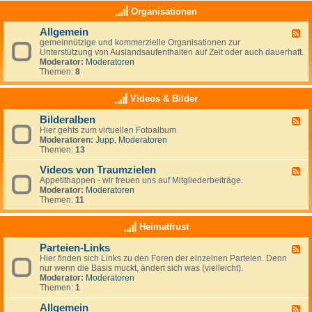
e
a
K
Organisationen
n
s
l
,
(
e
N
Allgemein
n
F
i
e
o
gemeinnützige und kommerzielle Organisationen zur
e
n
u
c
Unterstützung von Auslandsaufenthalten auf Zeit oder auch dauerhaft.
e
a
s
h
Moderator:
Moderatoren
d
n
e
)
Themen:
8
-
z
e
k
A
e
l
e
l
i
Videos & Bilder
a
i
l
g
n
n
g
e
d
Bilderalben
e
F
e
n
e
Hier gehts zum virtuellen Fotoalbum
e
m
i
Moderatoren:
Jupp
,
Moderatoren
e
e
g
Themen:
13
d
i
e
-
n
n
Videos von Traumzielen
B
F
e
i
Appetithappen - wir freuen uns auf Mitgliederbeiträge.
e
R
l
Moderator:
Moderatoren
e
u
d
Themen:
11
d
b
e
-
r
r
V
Heimatfrust
i
a
i
k
l
d
h
Parteien-Links
b
F
e
a
e
Hier finden sich Links zu den Foren der einzelnen Parteien. Denn
e
o
t
n
nur wenn die Basis muckt, ändert sich was (vielleicht).
e
s
Moderator:
Moderatoren
d
v
Themen:
1
-
o
P
n
Allgemein
a
T
F