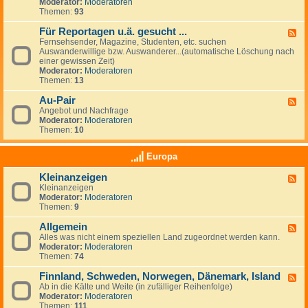
G
Moderator:
Moderatoren
e
e
Themen:
93
s
u
Für Reportagen u.ä. gesucht ...
F
c
Fernsehsender, Magazine, Studenten, etc. suchen
e
h
Auswanderwillige bzw. Auswanderer...(automatische Löschung nach
e
e
einer gewissen Zeit)
d
/
Moderator:
Moderatoren
-
A
Themen:
13
F
n
ü
g
Au-Pair
r
F
e
R
Angebot und Nachfrage
e
b
e
Moderator:
Moderatoren
e
o
p
Themen:
10
d
t
o
-
e
r
A
v
Europa
t
u
o
a
-
n
Kleinanzeigen
g
F
P
A
e
Kleinanzeigen
e
a
r
n
Moderator:
Moderatoren
e
i
b
u
Themen:
9
d
r
e
.
-
i
ä
Allgemein
K
F
t
.
l
Alles was nicht einem speziellen Land zugeordnet werden kann.
e
g
g
e
Moderator:
Moderatoren
e
e
e
i
Themen:
74
d
b
s
n
-
e
u
a
Finnland, Schweden, Norwegen, Dänemark, Island
A
F
r
c
n
l
Ab in die Kälte und Weite (in zufälliger Reihenfolge)
e
n
h
z
l
Moderator:
Moderatoren
e
&
t
e
g
Themen:
111
d