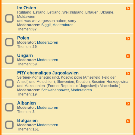
I
.
i
e
-
n
.
g
m
Im Osten
F
F
v
.
e
e
i
Rußland, Estland, Lettland, Weißrußland, Littauen, Ukraine,
e
e
n
i
n
Moldawien
e
s
n
n
und was wir vergessen haben, sorry.
d
t
l
Moderatoren:
Siggi!
,
Moderatoren
-
m
a
Themen:
87
I
e
n
m
n
d
Polen
O
F
t
,
s
Moderator:
Moderatoren
e
s
S
t
Themen:
29
e
c
e
d
h
n
Ungarn
-
F
w
P
Moderator:
Moderatoren
e
e
o
Themen:
59
e
d
l
d
e
e
FRY ehemaliges Jugoslawien
-
F
n
n
U
Serbien-Montenegro (incl. Kosovo polje [Amselfeld, Feld der
e
,
n
Amsel] und Metochien), Slowenien, Kroatien, Bosnien-Herzegowina
e
N
g
und Mazedonien. (Former Republic of Jugoslavija Macedonia.)
d
o
a
Moderatoren:
Schwabenpower
,
Moderatoren
-
r
r
Themen:
19
F
w
n
R
e
Albanien
Y
F
g
e
Moderator:
Moderatoren
e
e
h
Themen:
3
e
n
e
d
,
m
Bulgarien
-
F
D
a
A
Moderator:
Moderatoren
e
ä
l
l
Themen:
161
e
n
i
b
d
e