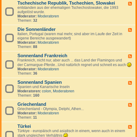
g
a
Tschechische Republik, Tschechien, Slowakei
-
m
F
e
n
B
entstanden aus der ehemaligen Tschechoslowakei, die 1993
a
e
s
i
u
aufgelöst wurde.
r
e
J
e
l
Moderator:
Moderatoren
k
d
u
n
g
Themen:
32
,
-
g
a
I
T
o
r
Die Sonnenländer
s
s
F
s
i
l
c
Italien, Portugal (waren mal mehr, sind aber im Laufe der Zeit in
e
l
e
a
h
eigene Bereiche ausgewandert)
e
a
n
n
e
Moderator:
Moderatoren
d
w
d
c
Themen:
88
-
i
h
D
e
i
Sonnenland Frankreich
i
F
n
s
e
Frankreich, nicht nur, aber auch ... das Land der Flamingos und
e
c
S
e
der Carmargue-Pferde...Und natürlich regnet und schneit es auch
h
o
d
Moderator:
Moderatoren
e
n
-
Themen:
36
R
n
S
e
e
o
Sonnenland Spanien
F
p
n
n
Spanien und Kanarische Inseln
e
u
l
n
Moderatoren:
colon
,
Moderatoren
e
b
ä
e
Themen:
160
d
l
n
n
-
i
d
l
Griechenland
S
F
k
e
a
o
Griechenland - Olympia, Delphi, Athen...
e
,
r
n
n
Moderator:
Moderatoren
e
T
d
n
Themen:
11
d
s
F
e
-
c
r
n
Türkei
G
F
h
a
l
r
Türkiye - europäisch und asiatisch in einem, wenn auch in einem
e
e
n
a
i
e
stark ungleichen Verhältnis
c