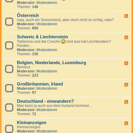
k
n
e
d
Moderator:
Moderatoren
h
r
d
c
-
Themen:
146
i
e
S
h
T
e
i
p
e
ü
Österreich
n
F
c
a
n
r
naja, auch ein Sonnenland, aber doch nicht so richtig, oder?
,
e
h
n
l
k
Moderator:
Moderatoren
S
e
i
a
e
Themen:
890
l
d
e
n
i
o
-
n
d
Schweiz & Liechtenstein
w
Ö
F
a
s
e
Toblerone und die Conche
Und was hat Liechtenstein?
k
t
e
Fürsten...
e
e
d
Moderator:
Moderatoren
i
r
-
Themen:
156
r
S
e
c
Belgien, Niederlande, Luxemburg
F
i
h
Benelux
e
c
w
Moderator:
Moderatoren
e
h
e
Themen:
223
d
i
-
z
Großbritannien, Irland
B
F
&
e
Moderator:
Moderatoren
e
L
l
Themen:
97
e
i
g
d
e
i
Deutschland - einwandern?
-
F
c
e
G
Man kann ja auch aus dem Ausland kommen...
e
h
n
r
Moderator:
Moderatoren
e
t
,
o
Themen:
72
d
e
N
ß
-
n
i
b
Kleinanzeigen
D
F
s
e
r
e
Kleinanzeigen
e
t
d
i
u
Moderator:
Moderatoren
e
e