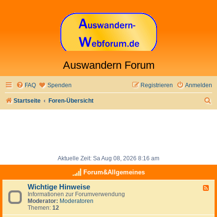
Auswandern Forum
FAQ
Spenden
Registrieren
Anmelden
S
Startseite
Foren-Übersicht
u
c
h
e
Aktuelle Zeit: Sa Aug 08, 2026 8:16 am
Forum&Allgemeines
Wichtige Hinweise
F
Informationen zur Forumverwendung
e
Moderator:
Moderatoren
e
Themen:
12
d
-