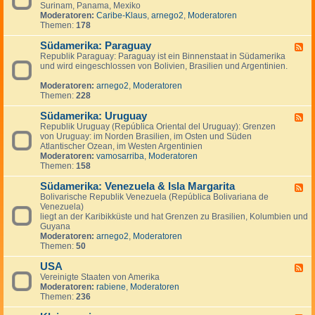
n
g
Surinam, Panama, Mexiko
d
a
e
Moderatoren:
Caribe-Klaus
,
arnego2
,
Moderatoren
-
d
n
Themen:
178
S
a
ü
Südamerika: Paraguay
d
F
-
Republik Paraguay: Paraguay ist ein Binnenstaat in Südamerika
e
,
und wird eingeschlossen von Bolivien, Brasilien und Argentinien.
e
M
d
i
Moderatoren:
arnego2
,
Moderatoren
-
t
Themen:
228
S
t
ü
e
Südamerika: Uruguay
d
F
l
a
Republik Uruguay (República Oriental del Uruguay): Grenzen
e
a
m
von Uruguay: im Norden Brasilien, im Osten und Süden
e
m
e
Atlantischer Ozean, im Westen Argentinien
d
e
r
Moderatoren:
vamosarriba
,
Moderatoren
-
r
i
Themen:
158
S
i
k
ü
k
a
Südamerika: Venezuela & Isla Margarita
d
F
a
:
a
Bolivarische Republik Venezuela (República Bolivariana de
e
P
m
Venezuela)
e
a
e
liegt an der Karibikküste und hat Grenzen zu Brasilien, Kolumbien und
d
r
r
Guyana
-
a
i
Moderatoren:
arnego2
,
Moderatoren
S
g
k
Themen:
50
ü
u
a
d
a
:
USA
a
F
y
U
m
Vereinigte Staaten von Amerika
e
r
e
Moderatoren:
rabiene
,
Moderatoren
e
u
r
Themen:
236
d
g
i
-
u
k