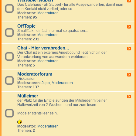
Weissbierstüberl
F
o
l
e
Das Caféhaus - äh Stüberl - für alle Ausgewanderten, damit man
e
l
e
r
den Kontakt nicht verliert, oder so...
e
-
i
s
Moderator:
Moderatoren
d
t
n
Themen:
95
-
a
a
W
l
n
OffTopic
e
F
k
z
i
SmallTalk - einfach nur mal so quatschen...
e
i
e
s
Moderator:
Moderatoren
e
n
i
s
Themen:
231
d
g
g
b
-
s
e
i
Chat - Hier verabreden...
O
F
p
n
e
f
Der Chat ist ein externes Angebot und liegt nicht in der
e
a
r
f
Verantwortung von auswandern-webforum
e
n
s
T
Moderator:
Moderatoren
d
i
t
o
Themen:
5
-
s
ü
p
C
h
b
i
Moderatorforum
h
F
e
c
a
Diskussion
e
r
t
Moderatoren:
Jupp
,
Moderatoren
e
l
-
Themen:
137
d
H
-
i
Mülleimer
M
F
e
o
der Platz für die Entgleisungen der Mitglieder mit einer
e
r
d
Halbwertzeit von 2 Wochen - und nur zum lesen.
e
v
e
d
e
r
Möge er stehts leer sein.
-
r
a
M
a
t
ü
b
o
l
Moderator:
Moderatoren
r
r
l
Themen:
2
e
f
e