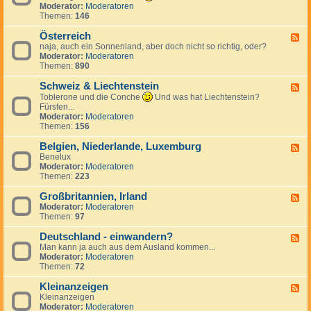
k
n
e
d
Moderator:
Moderatoren
h
r
d
c
-
Themen:
146
i
e
S
h
T
e
i
p
e
ü
Österreich
n
F
c
a
n
r
naja, auch ein Sonnenland, aber doch nicht so richtig, oder?
,
e
h
n
l
k
Moderator:
Moderatoren
S
e
i
a
e
Themen:
890
l
d
e
n
i
o
-
n
d
Schweiz & Liechtenstein
w
Ö
F
a
s
e
Toblerone und die Conche
Und was hat Liechtenstein?
k
t
e
Fürsten...
e
e
d
Moderator:
Moderatoren
i
r
-
Themen:
156
r
S
e
c
Belgien, Niederlande, Luxemburg
F
i
h
Benelux
e
c
w
Moderator:
Moderatoren
e
h
e
Themen:
223
d
i
-
z
Großbritannien, Irland
B
F
&
e
Moderator:
Moderatoren
e
L
l
Themen:
97
e
i
g
d
e
i
Deutschland - einwandern?
-
F
c
e
G
Man kann ja auch aus dem Ausland kommen...
e
h
n
r
Moderator:
Moderatoren
e
t
,
o
Themen:
72
d
e
N
ß
-
n
i
b
Kleinanzeigen
D
F
s
e
r
e
Kleinanzeigen
e
t
d
i
u
Moderator:
Moderatoren
e
e