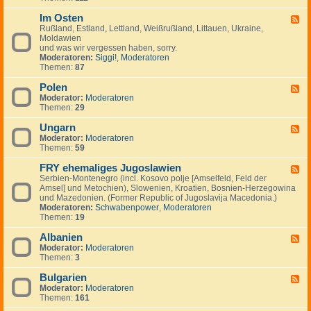
I
.
i
e
-
n
.
g
m
Im Osten
F
F
v
.
e
e
i
Rußland, Estland, Lettland, Weißrußland, Littauen, Ukraine,
e
e
n
i
n
Moldawien
e
s
n
n
und was wir vergessen haben, sorry.
d
t
l
Moderatoren:
Siggi!
,
Moderatoren
-
m
a
Themen:
87
I
e
n
m
n
d
Polen
O
F
t
,
s
Moderator:
Moderatoren
e
s
S
t
Themen:
29
e
c
e
d
h
n
Ungarn
-
F
w
P
Moderator:
Moderatoren
e
e
o
Themen:
59
e
d
l
d
e
e
FRY ehemaliges Jugoslawien
-
F
n
n
U
Serbien-Montenegro (incl. Kosovo polje [Amselfeld, Feld der
e
,
n
Amsel] und Metochien), Slowenien, Kroatien, Bosnien-Herzegowina
e
N
g
und Mazedonien. (Former Republic of Jugoslavija Macedonia.)
d
o
a
Moderatoren:
Schwabenpower
,
Moderatoren
-
r
r
Themen:
19
F
w
n
R
e
Albanien
Y
F
g
e
Moderator:
Moderatoren
e
e
h
Themen:
3
e
n
e
d
,
m
Bulgarien
-
F
D
a
A
Moderator:
Moderatoren
e
ä
l
l
Themen:
161
e
n
i
b
d
e