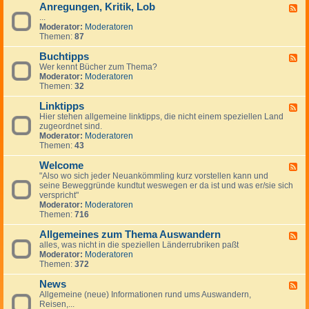
Anregungen, Kritik, Lob
W
F
i
...
e
c
Moderator:
Moderatoren
e
h
Themen:
87
d
t
-
i
Buchtipps
A
F
g
n
Wer kennt Bücher zum Thema?
e
e
r
Moderator:
Moderatoren
e
H
e
Themen:
32
d
i
g
-
n
u
Linktipps
B
F
w
n
u
Hier stehen allgemeine linktipps, die nicht einem speziellen Land
e
e
g
c
zugeordnet sind.
e
i
e
h
Moderator:
Moderatoren
d
s
n
t
Themen:
43
-
e
,
i
L
K
p
Welcome
i
F
r
p
n
"Also wo sich jeder Neuankömmling kurz vorstellen kann und
e
i
s
k
seine Beweggründe kundtut weswegen er da ist und was er/sie sich
e
t
t
verspricht"
d
i
i
Moderator:
Moderatoren
-
k
p
Themen:
716
W
,
p
e
L
s
Allgemeines zum Thema Auswandern
l
F
o
c
alles, was nicht in die speziellen Länderrubriken paßt
e
b
o
Moderator:
Moderatoren
e
m
Themen:
372
d
e
-
News
A
F
l
Allgemeine (neue) Informationen rund ums Auswandern,
e
l
Reisen,...
e