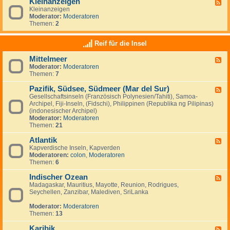
Kleinanzeigen
U
F
a
a
S
Kleinanzeigen
e
y
:
A
Moderator:
Moderatoren
e
V
Themen:
2
d
e
-
n
K
Reif für die Insel
e
l
z
e
u
Mittelmeer
F
i
e
Moderator:
Moderatoren
e
n
l
Themen:
7
e
a
a
d
n
&
Pazifik, Südsee, Südmeer (Mar del Sur)
-
z
F
I
M
e
Gesellschaftsinseln (Französisch Polynesien/Tahiti), Samoa-
e
s
i
i
Archipel, Fiji-Inseln, (Fidschi), Philippinen (Republika ng Pilipinas)
e
l
t
g
(indonesischer Archipel)
d
a
t
e
Moderator:
Moderatoren
-
M
e
n
Themen:
21
P
a
l
a
r
m
Atlantik
z
F
g
e
i
Kapverdische Inseln, Kapverden
e
a
e
f
Moderatoren:
colon
,
Moderatoren
e
r
r
i
Themen:
6
d
i
k
-
t
,
Indischer Ozean
A
F
a
S
t
Madagaskar, Mauritius, Mayotte, Reunion, Rodrigues,
e
ü
l
Seychellen, Zanzibar, Malediven, SriLanka
e
d
a
d
s
n
Moderator:
Moderatoren
-
e
t
Themen:
13
I
e
i
n
,
k
Karibik
d
F