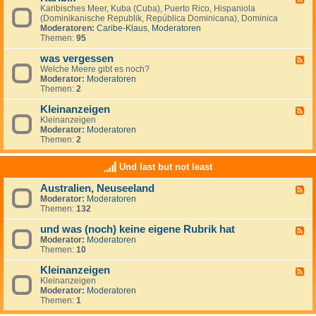
S
i
Karibisches Meer, Kuba (Cuba), Puerto Rico, Hispaniola
e
ü
s
(Dominikanische Republik, República Dominicana), Dominica
e
d
c
Moderatoren:
Caribe-Klaus
,
Moderatoren
d
m
h
Themen:
95
-
e
e
K
e
r
was vergessen
a
F
r
O
r
Welche Meere gibt es noch?
e
(
z
i
Moderator:
Moderatoren
e
M
e
b
Themen:
2
d
a
a
i
-
r
n
k
Kleinanzeigen
w
F
d
a
Kleinanzeigen
e
e
s
Moderator:
Moderatoren
e
l
v
Themen:
2
d
S
e
-
u
r
K
r
Und last but not least
g
l
)
e
e
Australien, Neuseeland
s
F
i
s
Moderator:
Moderatoren
e
n
e
Themen:
132
e
a
n
d
n
und was (noch) keine eigene Rubrik hat
-
z
F
A
e
Moderator:
Moderatoren
e
u
i
Themen:
10
e
s
g
d
t
e
Kleinanzeigen
-
F
r
n
u
Kleinanzeigen
e
a
n
Moderator:
Moderatoren
e
l
d
Themen:
1
d
i
w
-