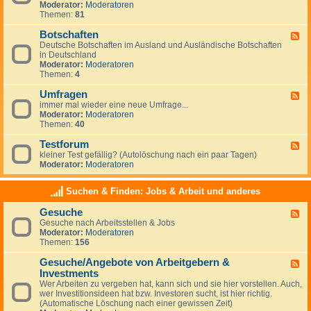
g
Moderator:
Moderatoren
d
e
Themen:
81
-
m
N
e
Botschaften
e
F
i
w
Deutsche Botschaften im Ausland und Ausländische Botschaften
e
n
s
in Deutschland
e
e
Moderator:
Moderatoren
d
s
Themen:
4
-
z
B
u
Umfragen
o
F
m
t
immer mal wieder eine neue Umfrage...
e
T
s
Moderator:
Moderatoren
e
h
c
Themen:
40
d
e
h
-
m
a
Testforum
U
F
a
f
m
kleiner Test gefällig? (Autolöschung nach ein paar Tagen)
e
A
t
f
Moderator:
Moderatoren
e
u
e
r
d
s
n
a
-
w
Suchen & Finden: Jobs & Arbeit und anderes
g
T
a
e
e
n
Gesuche
n
F
s
d
Gesuche nach Arbeitsstellen & Jobs
e
t
e
Moderator:
Moderatoren
e
f
r
Themen:
156
d
o
n
-
r
Gesuche/Angebote von Arbeitgebern &
G
u
F
e
m
Investments
e
s
e
Wer Arbeiten zu vergeben hat, kann sich und sie hier vorstellen. Auch,
u
d
wer Investitionsideen hat bzw. Investoren sucht, ist hier richtig.
c
-
(Automatische Löschung nach einer gewissen Zeit)
h