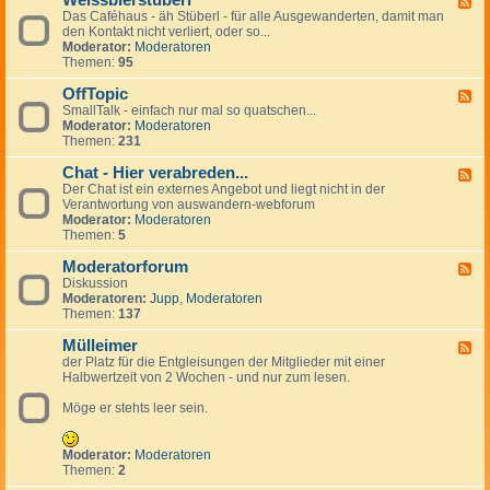
Weissbierstüberl
F
o
l
e
Das Caféhaus - äh Stüberl - für alle Ausgewanderten, damit man
e
l
e
r
den Kontakt nicht verliert, oder so...
e
-
i
s
Moderator:
Moderatoren
d
t
n
Themen:
95
-
a
a
W
l
n
OffTopic
e
F
k
z
i
SmallTalk - einfach nur mal so quatschen...
e
i
e
s
Moderator:
Moderatoren
e
n
i
s
Themen:
231
d
g
g
b
-
s
e
i
Chat - Hier verabreden...
O
F
p
n
e
f
Der Chat ist ein externes Angebot und liegt nicht in der
e
a
r
f
Verantwortung von auswandern-webforum
e
n
s
T
Moderator:
Moderatoren
d
i
t
o
Themen:
5
-
s
ü
p
C
h
b
i
Moderatorforum
h
F
e
c
a
Diskussion
e
r
t
Moderatoren:
Jupp
,
Moderatoren
e
l
-
Themen:
137
d
H
-
i
Mülleimer
M
F
e
o
der Platz für die Entgleisungen der Mitglieder mit einer
e
r
d
Halbwertzeit von 2 Wochen - und nur zum lesen.
e
v
e
d
e
r
Möge er stehts leer sein.
-
r
a
M
a
t
ü
b
o
l
Moderator:
Moderatoren
r
r
l
Themen:
2
e
f
e