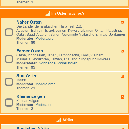
e
t
t
Themen:
1
d
i
r
a
s
-
n
l
n
c
K
a
Im Osten was los?
n
h
l
n
i
l
e
d
e
Naher Osten
a
F
i
e
n
n
Die Länder der arabischen Halbinsel. Z.B.
e
n
,
,
d
Ägypten, Bahrein, Israel, Jemen, Kuwait, Libanon, Oman, Palästina,
e
a
L
I
-
Qatar, Saudi Arabien, Syrien, Vereinigte Arabische Emirate, Jordanien
d
n
u
r
e
Moderator:
Moderatoren
-
z
x
l
i
Themen:
80
N
e
e
a
n
a
i
m
n
w
Ferner Osten
h
g
F
b
d
a
e
e
China, Indonesien, Japan, Kambodscha, Laos, Vietnam,
e
u
n
r
n
Malaysia, Nordkorea, Taiwan, Thailand, Singapur, Südkorea, ...
e
r
d
O
Moderatoren:
Winneone
,
Moderatoren
d
g
e
s
Themen:
95
-
r
t
F
n
e
Süd-Asien
e
F
?
n
r
Indien
e
n
Moderator:
Moderatoren
e
e
Themen:
21
d
r
-
O
Kleinanzeigen
S
F
s
ü
Kleinanzeigen
e
t
d
Moderator:
Moderatoren
e
e
-
Themen:
2
d
n
A
-
s
K
Afrika
i
l
e
e
Südliches Afrika
n
F
i