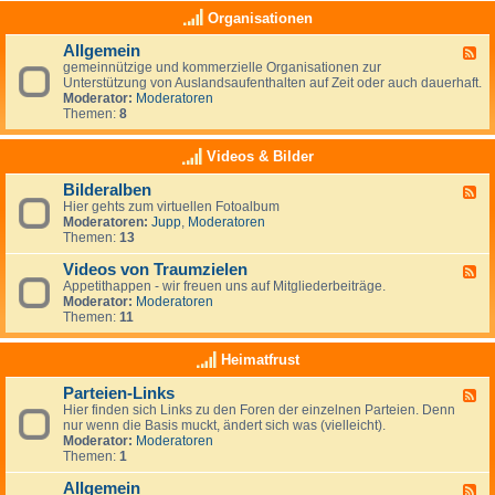
e
a
K
Organisationen
n
s
l
,
(
e
N
Allgemein
n
F
i
e
o
gemeinnützige und kommerzielle Organisationen zur
e
n
u
c
Unterstützung von Auslandsaufenthalten auf Zeit oder auch dauerhaft.
e
a
s
h
Moderator:
Moderatoren
d
n
e
)
Themen:
8
-
z
e
k
A
e
l
e
l
i
Videos & Bilder
a
i
l
g
n
n
g
e
d
Bilderalben
e
F
e
n
e
Hier gehts zum virtuellen Fotoalbum
e
m
i
Moderatoren:
Jupp
,
Moderatoren
e
e
g
Themen:
13
d
i
e
-
n
n
Videos von Traumzielen
B
F
e
i
Appetithappen - wir freuen uns auf Mitgliederbeiträge.
e
R
l
Moderator:
Moderatoren
e
u
d
Themen:
11
d
b
e
-
r
r
V
Heimatfrust
i
a
i
k
l
d
h
Parteien-Links
b
F
e
a
e
Hier finden sich Links zu den Foren der einzelnen Parteien. Denn
e
o
t
n
nur wenn die Basis muckt, ändert sich was (vielleicht).
e
s
Moderator:
Moderatoren
d
v
Themen:
1
-
o
P
n
Allgemein
a
T
F