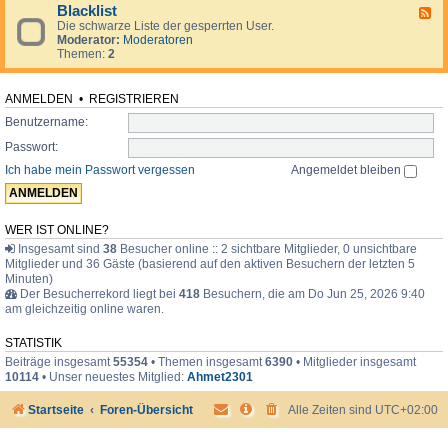
d
o
i
Blacklist
F
e
r
m
Die schwarze Liste der gesperrten User.
e
n
u
e
Moderator:
Moderatoren
e
.
m
r
Themen:
2
d
.
-
.
B
l
ANMELDEN
•
REGISTRIEREN
a
Benutzername:
c
k
Passwort:
l
i
Ich habe mein Passwort vergessen
Angemeldet bleiben
s
t
WER IST ONLINE?
Insgesamt sind
38
Besucher online :: 2 sichtbare Mitglieder, 0 unsichtbare
Mitglieder und 36 Gäste (basierend auf den aktiven Besuchern der letzten 5
Minuten)
Der Besucherrekord liegt bei
418
Besuchern, die am Do Jun 25, 2026 9:40
am gleichzeitig online waren.
STATISTIK
Beiträge insgesamt
55354
• Themen insgesamt
6390
• Mitglieder insgesamt
10114
• Unser neuestes Mitglied:
Ahmet2301
Startseite
Foren-Übersicht
Alle Zeiten sind
UTC+02:00