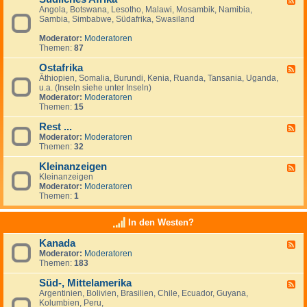
Angola, Botswana, Lesotho, Malawi, Mosambik, Namibia,
e
n
Sambia, Simbabwe, Südafrika, Swasiland
e
a
d
n
Moderator:
Moderatoren
-
z
Themen:
87
S
e
ü
i
Ostafrika
d
g
F
l
e
Äthiopien, Somalia, Burundi, Kenia, Ruanda, Tansania, Uganda,
e
i
n
u.a. (Inseln siehe unter Inseln)
e
c
Moderator:
Moderatoren
d
h
Themen:
15
-
e
O
s
Rest ...
s
F
A
t
Moderator:
Moderatoren
e
f
a
Themen:
32
e
r
f
d
i
r
Kleinanzeigen
-
F
k
i
R
Kleinanzeigen
e
a
k
e
Moderator:
Moderatoren
e
a
s
Themen:
1
d
t
-
.
K
In den Westen?
.
l
.
e
Kanada
F
i
Moderator:
Moderatoren
e
n
Themen:
183
e
a
d
n
Süd-, Mittelamerika
-
z
F
K
e
Argentinien, Bolivien, Brasilien, Chile, Ecuador, Guyana,
e
a
i
Kolumbien, Peru,
e