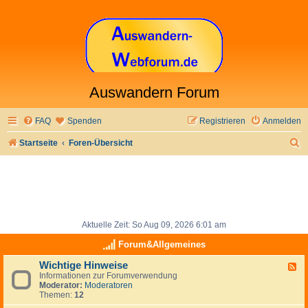
Auswandern Forum
FAQ
Spenden
Registrieren
Anmelden
S
Startseite
Foren-Übersicht
u
c
h
e
Aktuelle Zeit: So Aug 09, 2026 6:01 am
Forum&Allgemeines
Wichtige Hinweise
F
Informationen zur Forumverwendung
e
Moderator:
Moderatoren
e
Themen:
12
d
-