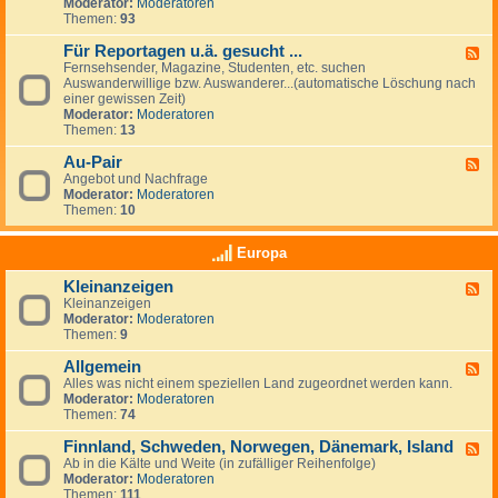
G
Moderator:
Moderatoren
e
e
Themen:
93
s
u
Für Reportagen u.ä. gesucht ...
F
c
Fernsehsender, Magazine, Studenten, etc. suchen
e
h
Auswanderwillige bzw. Auswanderer...(automatische Löschung nach
e
e
einer gewissen Zeit)
d
/
Moderator:
Moderatoren
-
A
Themen:
13
F
n
ü
g
Au-Pair
r
F
e
R
Angebot und Nachfrage
e
b
e
Moderator:
Moderatoren
e
o
p
Themen:
10
d
t
o
-
e
r
A
v
Europa
t
u
o
a
-
n
Kleinanzeigen
g
F
P
A
e
Kleinanzeigen
e
a
r
n
Moderator:
Moderatoren
e
i
b
u
Themen:
9
d
r
e
.
-
i
ä
Allgemein
K
F
t
.
l
Alles was nicht einem speziellen Land zugeordnet werden kann.
e
g
g
e
Moderator:
Moderatoren
e
e
e
i
Themen:
74
d
b
s
n
-
e
u
a
Finnland, Schweden, Norwegen, Dänemark, Island
A
F
r
c
n
l
Ab in die Kälte und Weite (in zufälliger Reihenfolge)
e
n
h
z
l
Moderator:
Moderatoren
e
&
t
e
g
Themen:
111
d