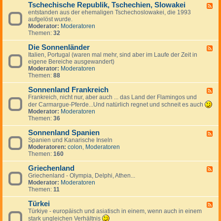
g
a
Tschechische Republik, Tschechien, Slowakei
-
m
F
e
n
B
entstanden aus der ehemaligen Tschechoslowakei, die 1993
a
e
s
i
u
aufgelöst wurde.
r
e
J
e
l
Moderator:
Moderatoren
k
d
u
n
g
Themen:
32
,
-
g
a
I
T
o
r
Die Sonnenländer
s
s
F
s
i
l
c
Italien, Portugal (waren mal mehr, sind aber im Laufe der Zeit in
e
l
e
a
h
eigene Bereiche ausgewandert)
e
a
n
n
e
Moderator:
Moderatoren
d
w
d
c
Themen:
88
-
i
h
D
e
i
Sonnenland Frankreich
i
F
n
s
e
Frankreich, nicht nur, aber auch ... das Land der Flamingos und
e
c
S
e
der Carmargue-Pferde...Und natürlich regnet und schneit es auch
h
o
d
Moderator:
Moderatoren
e
n
-
Themen:
36
R
n
S
e
e
o
Sonnenland Spanien
F
p
n
n
Spanien und Kanarische Inseln
e
u
l
n
Moderatoren:
colon
,
Moderatoren
e
b
ä
e
Themen:
160
d
l
n
n
-
i
d
l
Griechenland
S
F
k
e
a
o
Griechenland - Olympia, Delphi, Athen...
e
,
r
n
n
Moderator:
Moderatoren
e
T
d
n
Themen:
11
d
s
F
e
-
c
r
n
Türkei
G
F
h
a
l
r
Türkiye - europäisch und asiatisch in einem, wenn auch in einem
e
e
n
a
i
e
stark ungleichen Verhältnis
c