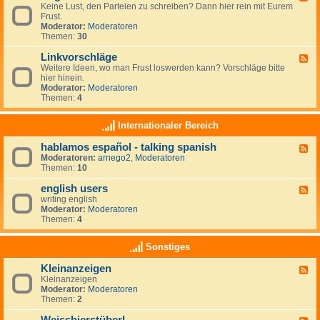
r
r
Keine Lust, den Parteien zu schreiben? Dann hier rein mit Eurem
e
t
a
Frust.
e
e
u
Moderator:
Moderatoren
d
i
m
Themen:
30
-
e
z
A
n
i
Linkvorschläge
l
F
-
e
l
Weitere Ideen, wo man Frust loswerden kann? Vorschläge bitte
e
L
l
g
hier hinein.
e
i
e
e
Moderator:
Moderatoren
d
n
n
m
Themen:
4
-
k
e
L
s
i
i
Internationaler Bereich
n
n
k
hablamos español - talking spanish
F
v
Moderatoren:
arnego2
,
Moderatoren
e
o
Themen:
10
e
r
d
s
english users
-
c
F
h
h
writing english
e
a
l
Moderator:
Moderatoren
e
b
ä
Themen:
4
d
l
g
-
a
e
e
Sonstiges
m
n
o
g
Kleinanzeigen
s
F
l
e
Kleinanzeigen
e
i
s
Moderator:
Moderatoren
e
s
p
Themen:
2
d
h
a
-
u
ñ
K
s