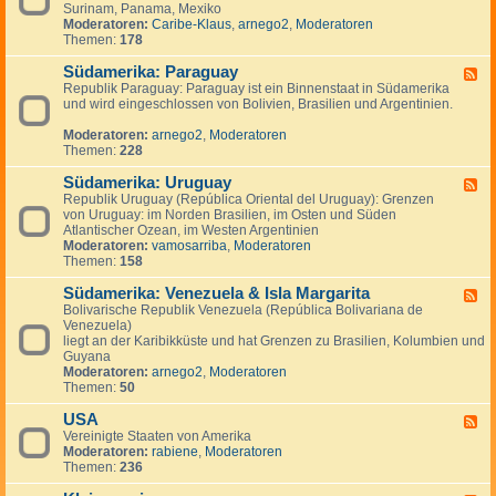
n
g
Surinam, Panama, Mexiko
d
a
e
Moderatoren:
Caribe-Klaus
,
arnego2
,
Moderatoren
-
d
n
Themen:
178
S
a
ü
Südamerika: Paraguay
d
F
-
Republik Paraguay: Paraguay ist ein Binnenstaat in Südamerika
e
,
und wird eingeschlossen von Bolivien, Brasilien und Argentinien.
e
M
d
i
Moderatoren:
arnego2
,
Moderatoren
-
t
Themen:
228
S
t
ü
e
Südamerika: Uruguay
d
F
l
a
Republik Uruguay (República Oriental del Uruguay): Grenzen
e
a
m
von Uruguay: im Norden Brasilien, im Osten und Süden
e
m
e
Atlantischer Ozean, im Westen Argentinien
d
e
r
Moderatoren:
vamosarriba
,
Moderatoren
-
r
i
Themen:
158
S
i
k
ü
k
a
Südamerika: Venezuela & Isla Margarita
d
F
a
:
a
Bolivarische Republik Venezuela (República Bolivariana de
e
P
m
Venezuela)
e
a
e
liegt an der Karibikküste und hat Grenzen zu Brasilien, Kolumbien und
d
r
r
Guyana
-
a
i
Moderatoren:
arnego2
,
Moderatoren
S
g
k
Themen:
50
ü
u
a
d
a
:
USA
a
F
y
U
m
Vereinigte Staaten von Amerika
e
r
e
Moderatoren:
rabiene
,
Moderatoren
e
u
r
Themen:
236
d
g
i
-
u
k