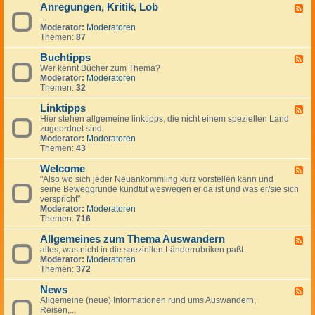
Anregungen, Kritik, Lob
W
F
i
...
e
c
Moderator:
Moderatoren
e
h
Themen:
87
d
t
-
i
Buchtipps
A
F
g
n
Wer kennt Bücher zum Thema?
e
e
r
Moderator:
Moderatoren
e
H
e
Themen:
32
d
i
g
-
n
u
Linktipps
B
F
w
n
u
Hier stehen allgemeine linktipps, die nicht einem speziellen Land
e
e
g
c
zugeordnet sind.
e
i
e
h
Moderator:
Moderatoren
d
s
n
t
Themen:
43
-
e
,
i
L
K
p
Welcome
i
F
r
p
n
"Also wo sich jeder Neuankömmling kurz vorstellen kann und
e
i
s
k
seine Beweggründe kundtut weswegen er da ist und was er/sie sich
e
t
t
verspricht"
d
i
i
Moderator:
Moderatoren
-
k
p
Themen:
716
W
,
p
e
L
s
Allgemeines zum Thema Auswandern
l
F
o
c
alles, was nicht in die speziellen Länderrubriken paßt
e
b
o
Moderator:
Moderatoren
e
m
Themen:
372
d
e
-
News
A
F
l
Allgemeine (neue) Informationen rund ums Auswandern,
e
l
Reisen,...
e