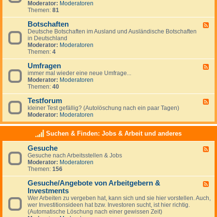
g
Moderator:
Moderatoren
d
e
Themen:
81
-
m
N
e
Botschaften
e
F
i
w
Deutsche Botschaften im Ausland und Ausländische Botschaften
e
n
s
in Deutschland
e
e
Moderator:
Moderatoren
d
s
Themen:
4
-
z
B
u
Umfragen
o
F
m
t
immer mal wieder eine neue Umfrage...
e
T
s
Moderator:
Moderatoren
e
h
c
Themen:
40
d
e
h
-
m
a
Testforum
U
F
a
f
m
kleiner Test gefällig? (Autolöschung nach ein paar Tagen)
e
A
t
f
Moderator:
Moderatoren
e
u
e
r
d
s
n
a
-
w
Suchen & Finden: Jobs & Arbeit und anderes
g
T
a
e
e
n
Gesuche
n
F
s
d
Gesuche nach Arbeitsstellen & Jobs
e
t
e
Moderator:
Moderatoren
e
f
r
Themen:
156
d
o
n
-
r
Gesuche/Angebote von Arbeitgebern &
G
u
F
e
m
Investments
e
s
e
Wer Arbeiten zu vergeben hat, kann sich und sie hier vorstellen. Auch,
u
d
wer Investitionsideen hat bzw. Investoren sucht, ist hier richtig.
c
-
(Automatische Löschung nach einer gewissen Zeit)
h