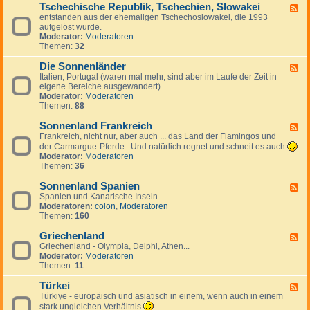
g
a
Tschechische Republik, Tschechien, Slowakei
-
m
F
e
n
B
entstanden aus der ehemaligen Tschechoslowakei, die 1993
a
e
s
i
u
aufgelöst wurde.
r
e
J
e
l
Moderator:
Moderatoren
k
d
u
n
g
Themen:
32
,
-
g
a
I
T
o
r
Die Sonnenländer
s
s
F
s
i
l
c
Italien, Portugal (waren mal mehr, sind aber im Laufe der Zeit in
e
l
e
a
h
eigene Bereiche ausgewandert)
e
a
n
n
e
Moderator:
Moderatoren
d
w
d
c
Themen:
88
-
i
h
D
e
i
Sonnenland Frankreich
i
F
n
s
e
Frankreich, nicht nur, aber auch ... das Land der Flamingos und
e
c
S
e
der Carmargue-Pferde...Und natürlich regnet und schneit es auch
h
o
d
Moderator:
Moderatoren
e
n
-
Themen:
36
R
n
S
e
e
o
Sonnenland Spanien
F
p
n
n
Spanien und Kanarische Inseln
e
u
l
n
Moderatoren:
colon
,
Moderatoren
e
b
ä
e
Themen:
160
d
l
n
n
-
i
d
l
Griechenland
S
F
k
e
a
o
Griechenland - Olympia, Delphi, Athen...
e
,
r
n
n
Moderator:
Moderatoren
e
T
d
n
Themen:
11
d
s
F
e
-
c
r
n
Türkei
G
F
h
a
l
r
Türkiye - europäisch und asiatisch in einem, wenn auch in einem
e
e
n
a
i
e
stark ungleichen Verhältnis
c