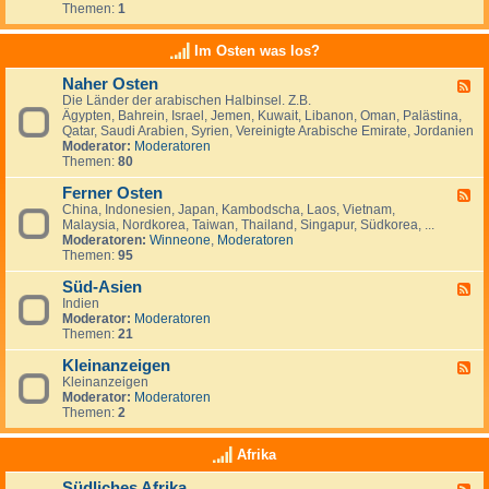
e
t
t
Themen:
1
d
i
r
a
s
-
n
l
n
c
K
a
Im Osten was los?
n
h
l
n
i
l
e
d
e
Naher Osten
a
F
i
e
n
n
Die Länder der arabischen Halbinsel. Z.B.
e
n
,
,
d
Ägypten, Bahrein, Israel, Jemen, Kuwait, Libanon, Oman, Palästina,
e
a
L
I
-
Qatar, Saudi Arabien, Syrien, Vereinigte Arabische Emirate, Jordanien
d
n
u
r
e
Moderator:
Moderatoren
-
z
x
l
i
Themen:
80
N
e
e
a
n
a
i
m
n
w
Ferner Osten
h
g
F
b
d
a
e
e
China, Indonesien, Japan, Kambodscha, Laos, Vietnam,
e
u
n
r
n
Malaysia, Nordkorea, Taiwan, Thailand, Singapur, Südkorea, ...
e
r
d
O
Moderatoren:
Winneone
,
Moderatoren
d
g
e
s
Themen:
95
-
r
t
F
n
e
Süd-Asien
e
F
?
n
r
Indien
e
n
Moderator:
Moderatoren
e
e
Themen:
21
d
r
-
O
Kleinanzeigen
S
F
s
ü
Kleinanzeigen
e
t
d
Moderator:
Moderatoren
e
e
-
Themen:
2
d
n
A
-
s
K
Afrika
i
l
e
e
Südliches Afrika
n
F
i