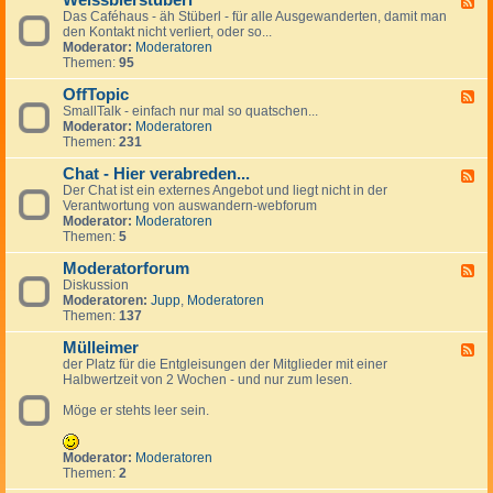
Weissbierstüberl
F
o
l
e
Das Caféhaus - äh Stüberl - für alle Ausgewanderten, damit man
e
l
e
r
den Kontakt nicht verliert, oder so...
e
-
i
s
Moderator:
Moderatoren
d
t
n
Themen:
95
-
a
a
W
l
n
OffTopic
e
F
k
z
i
SmallTalk - einfach nur mal so quatschen...
e
i
e
s
Moderator:
Moderatoren
e
n
i
s
Themen:
231
d
g
g
b
-
s
e
i
Chat - Hier verabreden...
O
F
p
n
e
f
Der Chat ist ein externes Angebot und liegt nicht in der
e
a
r
f
Verantwortung von auswandern-webforum
e
n
s
T
Moderator:
Moderatoren
d
i
t
o
Themen:
5
-
s
ü
p
C
h
b
i
Moderatorforum
h
F
e
c
a
Diskussion
e
r
t
Moderatoren:
Jupp
,
Moderatoren
e
l
-
Themen:
137
d
H
-
i
Mülleimer
M
F
e
o
der Platz für die Entgleisungen der Mitglieder mit einer
e
r
d
Halbwertzeit von 2 Wochen - und nur zum lesen.
e
v
e
d
e
r
Möge er stehts leer sein.
-
r
a
M
a
t
ü
b
o
l
Moderator:
Moderatoren
r
r
l
Themen:
2
e
f
e