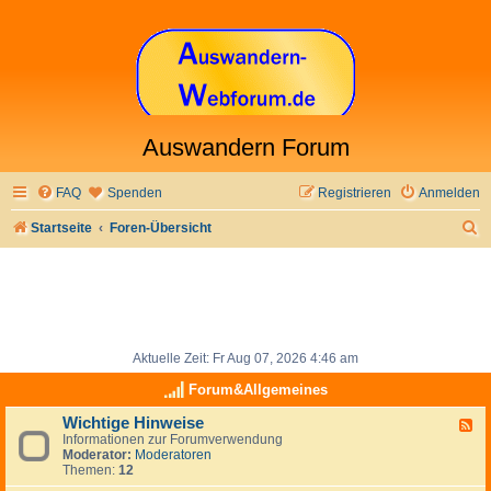
Auswandern Forum
FAQ
Spenden
Registrieren
Anmelden
S
Startseite
Foren-Übersicht
u
c
h
e
Aktuelle Zeit: Fr Aug 07, 2026 4:46 am
Forum&Allgemeines
Wichtige Hinweise
F
Informationen zur Forumverwendung
e
Moderator:
Moderatoren
e
Themen:
12
d
-