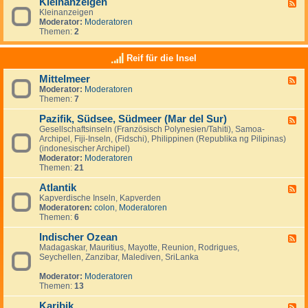
Kleinanzeigen
U
F
a
a
S
Kleinanzeigen
e
y
:
A
Moderator:
Moderatoren
e
V
Themen:
2
d
e
-
n
K
Reif für die Insel
e
l
z
e
u
Mittelmeer
F
i
e
Moderator:
Moderatoren
e
n
l
Themen:
7
e
a
a
d
n
&
Pazifik, Südsee, Südmeer (Mar del Sur)
-
z
F
I
M
e
Gesellschaftsinseln (Französisch Polynesien/Tahiti), Samoa-
e
s
i
i
Archipel, Fiji-Inseln, (Fidschi), Philippinen (Republika ng Pilipinas)
e
l
t
g
(indonesischer Archipel)
d
a
t
e
Moderator:
Moderatoren
-
M
e
n
Themen:
21
P
a
l
a
r
m
Atlantik
z
F
g
e
i
Kapverdische Inseln, Kapverden
e
a
e
f
Moderatoren:
colon
,
Moderatoren
e
r
r
i
Themen:
6
d
i
k
-
t
,
Indischer Ozean
A
F
a
S
t
Madagaskar, Mauritius, Mayotte, Reunion, Rodrigues,
e
ü
l
Seychellen, Zanzibar, Malediven, SriLanka
e
d
a
d
s
n
Moderator:
Moderatoren
-
e
t
Themen:
13
I
e
i
n
,
k
Karibik
d
F