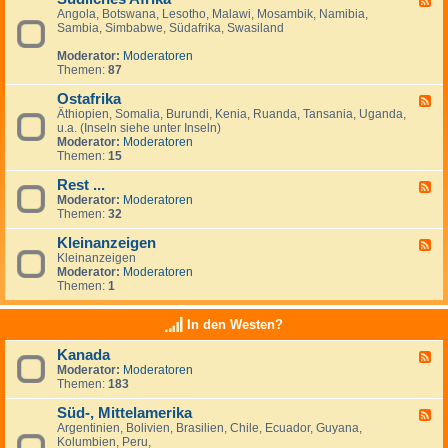
Angola, Botswana, Lesotho, Malawi, Mosambik, Namibia,
e
n
Sambia, Simbabwe, Südafrika, Swasiland
e
a
d
n
Moderator:
Moderatoren
-
z
Themen:
87
S
e
ü
i
Ostafrika
d
g
F
l
e
Äthiopien, Somalia, Burundi, Kenia, Ruanda, Tansania, Uganda,
e
i
n
u.a. (Inseln siehe unter Inseln)
e
c
Moderator:
Moderatoren
d
h
Themen:
15
-
e
O
s
Rest ...
s
F
A
t
Moderator:
Moderatoren
e
f
a
Themen:
32
e
r
f
d
i
r
Kleinanzeigen
-
F
k
i
R
Kleinanzeigen
e
a
k
e
Moderator:
Moderatoren
e
a
s
Themen:
1
d
t
-
.
K
In den Westen?
.
l
.
e
Kanada
F
i
Moderator:
Moderatoren
e
n
Themen:
183
e
a
d
n
Süd-, Mittelamerika
-
z
F
K
e
Argentinien, Bolivien, Brasilien, Chile, Ecuador, Guyana,
e
a
i
Kolumbien, Peru,
e