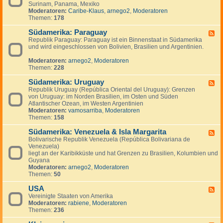
n
g
Surinam, Panama, Mexiko
d
a
e
Moderatoren:
Caribe-Klaus
,
arnego2
,
Moderatoren
-
d
n
Themen:
178
S
a
ü
Südamerika: Paraguay
d
F
-
Republik Paraguay: Paraguay ist ein Binnenstaat in Südamerika
e
,
und wird eingeschlossen von Bolivien, Brasilien und Argentinien.
e
M
d
i
Moderatoren:
arnego2
,
Moderatoren
-
t
Themen:
228
S
t
ü
e
Südamerika: Uruguay
d
F
l
a
Republik Uruguay (República Oriental del Uruguay): Grenzen
e
a
m
von Uruguay: im Norden Brasilien, im Osten und Süden
e
m
e
Atlantischer Ozean, im Westen Argentinien
d
e
r
Moderatoren:
vamosarriba
,
Moderatoren
-
r
i
Themen:
158
S
i
k
ü
k
a
Südamerika: Venezuela & Isla Margarita
d
F
a
:
a
Bolivarische Republik Venezuela (República Bolivariana de
e
P
m
Venezuela)
e
a
e
liegt an der Karibikküste und hat Grenzen zu Brasilien, Kolumbien und
d
r
r
Guyana
-
a
i
Moderatoren:
arnego2
,
Moderatoren
S
g
k
Themen:
50
ü
u
a
d
a
:
USA
a
F
y
U
m
Vereinigte Staaten von Amerika
e
r
e
Moderatoren:
rabiene
,
Moderatoren
e
u
r
Themen:
236
d
g
i
-
u
k