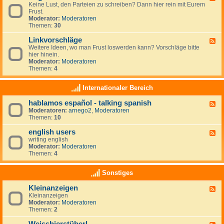
r
r
Keine Lust, den Parteien zu schreiben? Dann hier rein mit Eurem
e
t
a
Frust.
e
e
u
Moderator:
Moderatoren
d
i
m
Themen:
30
-
e
z
A
n
i
Linkvorschläge
l
F
-
e
l
Weitere Ideen, wo man Frust loswerden kann? Vorschläge bitte
e
L
l
g
hier hinein.
e
i
e
e
Moderator:
Moderatoren
d
n
n
m
Themen:
4
-
k
e
L
s
i
i
Internationaler Bereich
n
n
k
hablamos español - talking spanish
F
v
Moderatoren:
arnego2
,
Moderatoren
e
o
Themen:
10
e
r
d
s
english users
-
c
F
h
h
writing english
e
a
l
Moderator:
Moderatoren
e
b
ä
Themen:
4
d
l
g
-
a
e
e
Sonstiges
m
n
o
g
Kleinanzeigen
s
F
l
e
Kleinanzeigen
e
i
s
Moderator:
Moderatoren
e
s
p
Themen:
2
d
h
a
-
u
ñ
K
s