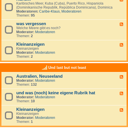
S
i
Karibisches Meer, Kuba (Cuba), Puerto Rico, Hispaniola
e
ü
s
(Dominikanische Republik, República Dominicana), Dominica
e
d
c
Moderatoren:
Caribe-Klaus
,
Moderatoren
d
m
h
Themen:
95
-
e
e
K
e
r
was vergessen
a
F
r
O
r
Welche Meere gibt es noch?
e
(
z
i
Moderator:
Moderatoren
e
M
e
b
Themen:
2
d
a
a
i
-
r
n
k
Kleinanzeigen
w
F
d
a
Kleinanzeigen
e
e
s
Moderator:
Moderatoren
e
l
v
Themen:
2
d
S
e
-
u
r
K
r
Und last but not least
g
l
)
e
e
Australien, Neuseeland
s
F
i
s
Moderator:
Moderatoren
e
n
e
Themen:
132
e
a
n
d
n
und was (noch) keine eigene Rubrik hat
-
z
F
A
e
Moderator:
Moderatoren
e
u
i
Themen:
10
e
s
g
d
t
e
Kleinanzeigen
-
F
r
n
u
Kleinanzeigen
e
a
n
Moderator:
Moderatoren
e
l
d
Themen:
1
d
i
w
-