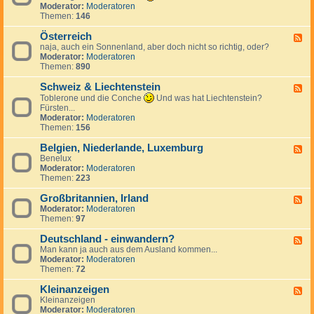
k
n
e
d
Moderator:
Moderatoren
h
r
d
c
-
Themen:
146
i
e
S
h
T
e
i
p
e
ü
Österreich
n
F
c
a
n
r
naja, auch ein Sonnenland, aber doch nicht so richtig, oder?
,
e
h
n
l
k
Moderator:
Moderatoren
S
e
i
a
e
Themen:
890
l
d
e
n
i
o
-
n
d
Schweiz & Liechtenstein
w
Ö
F
a
s
e
Toblerone und die Conche
Und was hat Liechtenstein?
k
t
e
Fürsten...
e
e
d
Moderator:
Moderatoren
i
r
-
Themen:
156
r
S
e
c
Belgien, Niederlande, Luxemburg
F
i
h
Benelux
e
c
w
Moderator:
Moderatoren
e
h
e
Themen:
223
d
i
-
z
Großbritannien, Irland
B
F
&
e
Moderator:
Moderatoren
e
L
l
Themen:
97
e
i
g
d
e
i
Deutschland - einwandern?
-
F
c
e
G
Man kann ja auch aus dem Ausland kommen...
e
h
n
r
Moderator:
Moderatoren
e
t
,
o
Themen:
72
d
e
N
ß
-
n
i
b
Kleinanzeigen
D
F
s
e
r
e
Kleinanzeigen
e
t
d
i
u
Moderator:
Moderatoren
e
e