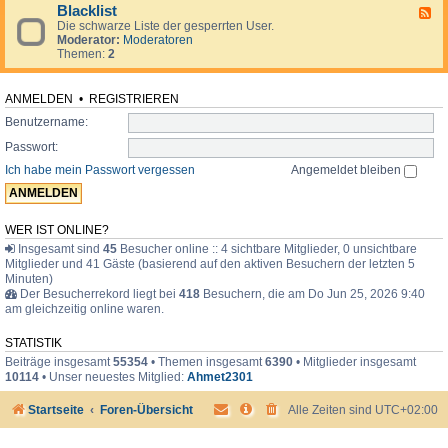
d
o
i
Blacklist
F
e
r
m
Die schwarze Liste der gesperrten User.
e
n
u
e
Moderator:
Moderatoren
e
.
m
r
Themen:
2
d
.
-
.
B
l
ANMELDEN
•
REGISTRIEREN
a
Benutzername:
c
k
Passwort:
l
i
Ich habe mein Passwort vergessen
Angemeldet bleiben
s
t
WER IST ONLINE?
Insgesamt sind
45
Besucher online :: 4 sichtbare Mitglieder, 0 unsichtbare
Mitglieder und 41 Gäste (basierend auf den aktiven Besuchern der letzten 5
Minuten)
Der Besucherrekord liegt bei
418
Besuchern, die am Do Jun 25, 2026 9:40
am gleichzeitig online waren.
STATISTIK
Beiträge insgesamt
55354
• Themen insgesamt
6390
• Mitglieder insgesamt
10114
• Unser neuestes Mitglied:
Ahmet2301
Startseite
Foren-Übersicht
Alle Zeiten sind
UTC+02:00