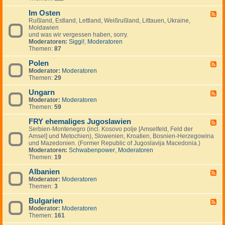
I
.
i
e
-
n
.
g
m
Im Osten
F
F
v
.
e
e
i
Rußland, Estland, Lettland, Weißrußland, Littauen, Ukraine,
e
e
n
i
n
Moldawien
e
s
n
n
und was wir vergessen haben, sorry.
d
t
l
Moderatoren:
Siggi!
,
Moderatoren
-
m
a
Themen:
87
I
e
n
m
n
d
Polen
O
F
t
,
s
Moderator:
Moderatoren
e
s
S
t
Themen:
29
e
c
e
d
h
n
Ungarn
-
F
w
P
Moderator:
Moderatoren
e
e
o
Themen:
59
e
d
l
d
e
e
FRY ehemaliges Jugoslawien
-
F
n
n
U
Serbien-Montenegro (incl. Kosovo polje [Amselfeld, Feld der
e
,
n
Amsel] und Metochien), Slowenien, Kroatien, Bosnien-Herzegowina
e
N
g
und Mazedonien. (Former Republic of Jugoslavija Macedonia.)
d
o
a
Moderatoren:
Schwabenpower
,
Moderatoren
-
r
r
Themen:
19
F
w
n
R
e
Albanien
Y
F
g
e
Moderator:
Moderatoren
e
e
h
Themen:
3
e
n
e
d
,
m
Bulgarien
-
F
D
a
A
Moderator:
Moderatoren
e
ä
l
l
Themen:
161
e
n
i
b
d
e