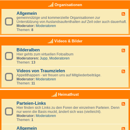
e
a
K
Organisationen
n
s
l
,
(
e
N
Allgemein
n
F
i
e
o
gemeinnützige und kommerzielle Organisationen zur
e
n
u
c
Unterstützung von Auslandsaufenthalten auf Zeit oder auch dauerhaft.
e
a
s
h
Moderator:
Moderatoren
d
n
e
)
Themen:
8
-
z
e
k
A
e
l
e
l
i
Videos & Bilder
a
i
l
g
n
n
g
e
d
Bilderalben
e
F
e
n
e
Hier gehts zum virtuellen Fotoalbum
e
m
i
Moderatoren:
Jupp
,
Moderatoren
e
e
g
Themen:
13
d
i
e
-
n
n
Videos von Traumzielen
B
F
e
i
Appetithappen - wir freuen uns auf Mitgliederbeiträge.
e
R
l
Moderator:
Moderatoren
e
u
d
Themen:
11
d
b
e
-
r
r
V
Heimatfrust
i
a
i
k
l
d
h
Parteien-Links
b
F
e
a
e
Hier finden sich Links zu den Foren der einzelnen Parteien. Denn
e
o
t
n
nur wenn die Basis muckt, ändert sich was (vielleicht).
e
s
Moderator:
Moderatoren
d
v
Themen:
1
-
o
P
n
Allgemein
a
T
F