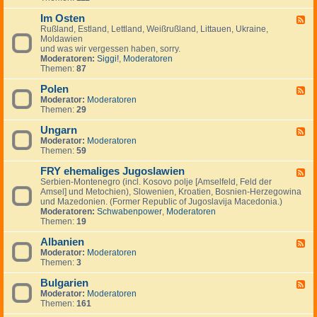
I
.
i
e
-
n
.
g
m
Im Osten
F
F
v
.
e
e
i
Rußland, Estland, Lettland, Weißrußland, Littauen, Ukraine,
e
e
n
i
n
Moldawien
e
s
n
n
und was wir vergessen haben, sorry.
d
t
l
Moderatoren:
Siggi!
,
Moderatoren
-
m
a
Themen:
87
I
e
n
m
n
d
Polen
O
F
t
,
s
Moderator:
Moderatoren
e
s
S
t
Themen:
29
e
c
e
d
h
n
Ungarn
-
F
w
P
Moderator:
Moderatoren
e
e
o
Themen:
59
e
d
l
d
e
e
FRY ehemaliges Jugoslawien
-
F
n
n
U
Serbien-Montenegro (incl. Kosovo polje [Amselfeld, Feld der
e
,
n
Amsel] und Metochien), Slowenien, Kroatien, Bosnien-Herzegowina
e
N
g
und Mazedonien. (Former Republic of Jugoslavija Macedonia.)
d
o
a
Moderatoren:
Schwabenpower
,
Moderatoren
-
r
r
Themen:
19
F
w
n
R
e
Albanien
Y
F
g
e
Moderator:
Moderatoren
e
e
h
Themen:
3
e
n
e
d
,
m
Bulgarien
-
F
D
a
A
Moderator:
Moderatoren
e
ä
l
l
Themen:
161
e
n
i
b
d
e