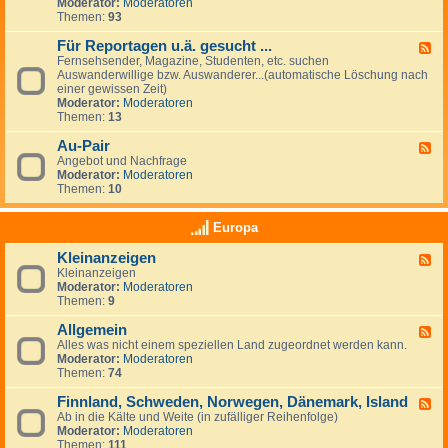
G
Moderator:
Moderatoren
e
e
Themen:
93
s
u
Für Reportagen u.ä. gesucht ...
F
c
Fernsehsender, Magazine, Studenten, etc. suchen
e
h
Auswanderwillige bzw. Auswanderer...(automatische Löschung nach
e
e
einer gewissen Zeit)
d
/
Moderator:
Moderatoren
-
A
Themen:
13
F
n
ü
g
Au-Pair
r
F
e
R
Angebot und Nachfrage
e
b
e
Moderator:
Moderatoren
e
o
p
Themen:
10
d
t
o
-
e
r
A
v
Europa
t
u
o
a
-
n
Kleinanzeigen
g
F
P
A
e
Kleinanzeigen
e
a
r
n
Moderator:
Moderatoren
e
i
b
u
Themen:
9
d
r
e
.
-
i
ä
Allgemein
K
F
t
.
l
Alles was nicht einem speziellen Land zugeordnet werden kann.
e
g
g
e
Moderator:
Moderatoren
e
e
e
i
Themen:
74
d
b
s
n
-
e
u
a
Finnland, Schweden, Norwegen, Dänemark, Island
A
F
r
c
n
l
Ab in die Kälte und Weite (in zufälliger Reihenfolge)
e
n
h
z
l
Moderator:
Moderatoren
e
&
t
e
g
Themen:
111
d