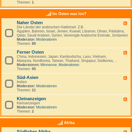
e
t
t
Themen:
1
d
i
r
a
s
-
n
l
n
c
K
a
Im Osten was los?
n
h
l
n
i
l
e
d
e
Naher Osten
a
F
i
e
n
n
Die Länder der arabischen Halbinsel. Z.B.
e
n
,
,
d
Ägypten, Bahrein, Israel, Jemen, Kuwait, Libanon, Oman, Palästina,
e
a
L
I
-
Qatar, Saudi Arabien, Syrien, Vereinigte Arabische Emirate, Jordanien
d
n
u
r
e
Moderator:
Moderatoren
-
z
x
l
i
Themen:
80
N
e
e
a
n
a
i
m
n
w
Ferner Osten
h
g
F
b
d
a
e
e
China, Indonesien, Japan, Kambodscha, Laos, Vietnam,
e
u
n
r
n
Malaysia, Nordkorea, Taiwan, Thailand, Singapur, Südkorea, ...
e
r
d
O
Moderatoren:
Winneone
,
Moderatoren
d
g
e
s
Themen:
95
-
r
t
F
n
e
Süd-Asien
e
F
?
n
r
Indien
e
n
Moderator:
Moderatoren
e
e
Themen:
21
d
r
-
O
Kleinanzeigen
S
F
s
ü
Kleinanzeigen
e
t
d
Moderator:
Moderatoren
e
e
-
Themen:
2
d
n
A
-
s
K
Afrika
i
l
e
e
Südliches Afrika
n
F
i