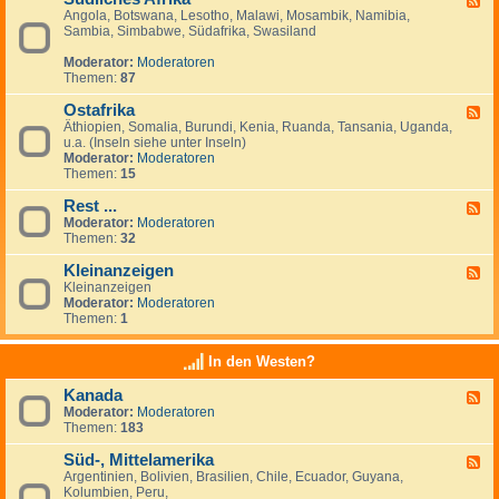
Angola, Botswana, Lesotho, Malawi, Mosambik, Namibia,
e
n
Sambia, Simbabwe, Südafrika, Swasiland
e
a
d
n
Moderator:
Moderatoren
-
z
Themen:
87
S
e
ü
i
Ostafrika
d
g
F
l
e
Äthiopien, Somalia, Burundi, Kenia, Ruanda, Tansania, Uganda,
e
i
n
u.a. (Inseln siehe unter Inseln)
e
c
Moderator:
Moderatoren
d
h
Themen:
15
-
e
O
s
Rest ...
s
F
A
t
Moderator:
Moderatoren
e
f
a
Themen:
32
e
r
f
d
i
r
Kleinanzeigen
-
F
k
i
R
Kleinanzeigen
e
a
k
e
Moderator:
Moderatoren
e
a
s
Themen:
1
d
t
-
.
K
In den Westen?
.
l
.
e
Kanada
F
i
Moderator:
Moderatoren
e
n
Themen:
183
e
a
d
n
Süd-, Mittelamerika
-
z
F
K
e
Argentinien, Bolivien, Brasilien, Chile, Ecuador, Guyana,
e
a
i
Kolumbien, Peru,
e