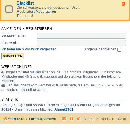
d
o
i
Blacklist
F
e
r
m
Die schwarze Liste der gesperrten User.
e
n
u
e
Moderator:
Moderatoren
e
.
m
r
Themen:
2
d
.
-
.
B
l
ANMELDEN
•
REGISTRIEREN
a
Benutzername:
c
k
Passwort:
l
i
Ich habe mein Passwort vergessen
Angemeldet bleiben
s
t
WER IST ONLINE?
Insgesamt sind
48
Besucher online :: 3 sichtbare Mitglieder, 0 unsichtbare
Mitglieder und 45 Gäste (basierend auf den aktiven Besuchern der letzten 5
Minuten)
Der Besucherrekord liegt bei
418
Besuchern, die am Do Jun 25, 2026 9:40
am gleichzeitig online waren.
STATISTIK
Beiträge insgesamt
55354
• Themen insgesamt
6390
• Mitglieder insgesamt
10114
• Unser neuestes Mitglied:
Ahmet2301
Startseite
Foren-Übersicht
Alle Zeiten sind
UTC+02:00