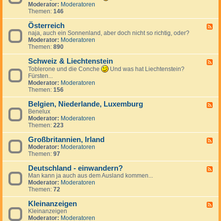
k
n
e
d
Moderator:
Moderatoren
h
r
d
c
-
Themen:
146
i
e
S
h
T
e
i
p
e
ü
Österreich
n
F
c
a
n
r
naja, auch ein Sonnenland, aber doch nicht so richtig, oder?
,
e
h
n
l
k
Moderator:
Moderatoren
S
e
i
a
e
Themen:
890
l
d
e
n
i
o
-
n
d
Schweiz & Liechtenstein
w
Ö
F
a
s
e
Toblerone und die Conche
Und was hat Liechtenstein?
k
t
e
Fürsten...
e
e
d
Moderator:
Moderatoren
i
r
-
Themen:
156
r
S
e
c
Belgien, Niederlande, Luxemburg
F
i
h
Benelux
e
c
w
Moderator:
Moderatoren
e
h
e
Themen:
223
d
i
-
z
Großbritannien, Irland
B
F
&
e
Moderator:
Moderatoren
e
L
l
Themen:
97
e
i
g
d
e
i
Deutschland - einwandern?
-
F
c
e
G
Man kann ja auch aus dem Ausland kommen...
e
h
n
r
Moderator:
Moderatoren
e
t
,
o
Themen:
72
d
e
N
ß
-
n
i
b
Kleinanzeigen
D
F
s
e
r
e
Kleinanzeigen
e
t
d
i
u
Moderator:
Moderatoren
e
e