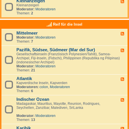
Kleinanzeigen
U
F
a
a
S
Kleinanzeigen
e
y
:
A
Moderator:
Moderatoren
e
V
Themen:
2
d
e
-
n
K
Reif für die Insel
e
l
z
e
u
Mittelmeer
F
i
e
Moderator:
Moderatoren
e
n
l
Themen:
7
e
a
a
d
n
&
Pazifik, Südsee, Südmeer (Mar del Sur)
-
z
F
I
M
e
Gesellschaftsinseln (Französisch Polynesien/Tahiti), Samoa-
e
s
i
i
Archipel, Fiji-Inseln, (Fidschi), Philippinen (Republika ng Pilipinas)
e
l
t
g
(indonesischer Archipel)
d
a
t
e
Moderator:
Moderatoren
-
M
e
n
Themen:
21
P
a
l
a
r
m
Atlantik
z
F
g
e
i
Kapverdische Inseln, Kapverden
e
a
e
f
Moderatoren:
colon
,
Moderatoren
e
r
r
i
Themen:
6
d
i
k
-
t
,
Indischer Ozean
A
F
a
S
t
Madagaskar, Mauritius, Mayotte, Reunion, Rodrigues,
e
ü
l
Seychellen, Zanzibar, Malediven, SriLanka
e
d
a
d
s
n
Moderator:
Moderatoren
-
e
t
Themen:
13
I
e
i
n
,
k
Karibik
d
F