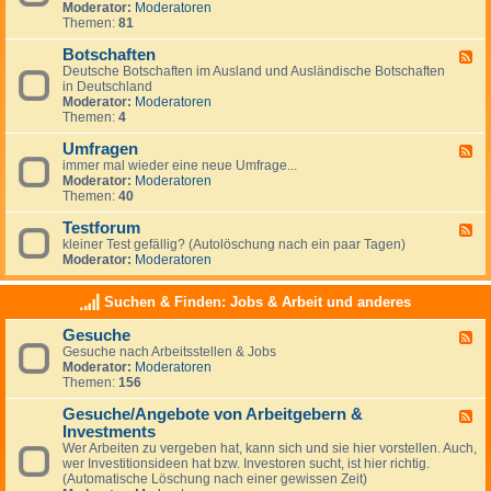
g
Moderator:
Moderatoren
d
e
Themen:
81
-
m
N
e
Botschaften
e
F
i
w
Deutsche Botschaften im Ausland und Ausländische Botschaften
e
n
s
in Deutschland
e
e
Moderator:
Moderatoren
d
s
Themen:
4
-
z
B
u
Umfragen
o
F
m
t
immer mal wieder eine neue Umfrage...
e
T
s
Moderator:
Moderatoren
e
h
c
Themen:
40
d
e
h
-
m
a
Testforum
U
F
a
f
m
kleiner Test gefällig? (Autolöschung nach ein paar Tagen)
e
A
t
f
Moderator:
Moderatoren
e
u
e
r
d
s
n
a
-
w
Suchen & Finden: Jobs & Arbeit und anderes
g
T
a
e
e
n
Gesuche
n
F
s
d
Gesuche nach Arbeitsstellen & Jobs
e
t
e
Moderator:
Moderatoren
e
f
r
Themen:
156
d
o
n
-
r
Gesuche/Angebote von Arbeitgebern &
G
u
F
e
m
Investments
e
s
e
Wer Arbeiten zu vergeben hat, kann sich und sie hier vorstellen. Auch,
u
d
wer Investitionsideen hat bzw. Investoren sucht, ist hier richtig.
c
-
(Automatische Löschung nach einer gewissen Zeit)
h