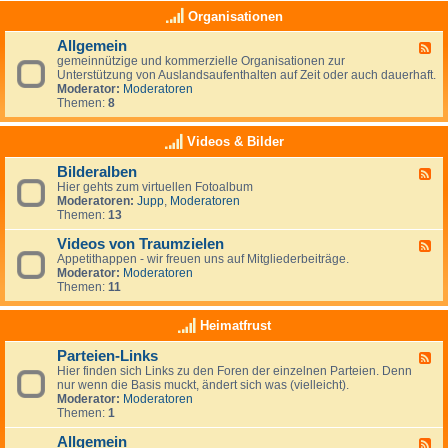
e
a
K
Organisationen
n
s
l
,
(
e
N
Allgemein
n
F
i
e
o
gemeinnützige und kommerzielle Organisationen zur
e
n
u
c
Unterstützung von Auslandsaufenthalten auf Zeit oder auch dauerhaft.
e
a
s
h
Moderator:
Moderatoren
d
n
e
)
Themen:
8
-
z
e
k
A
e
l
e
l
i
Videos & Bilder
a
i
l
g
n
n
g
e
d
Bilderalben
e
F
e
n
e
Hier gehts zum virtuellen Fotoalbum
e
m
i
Moderatoren:
Jupp
,
Moderatoren
e
e
g
Themen:
13
d
i
e
-
n
n
Videos von Traumzielen
B
F
e
i
Appetithappen - wir freuen uns auf Mitgliederbeiträge.
e
R
l
Moderator:
Moderatoren
e
u
d
Themen:
11
d
b
e
-
r
r
V
Heimatfrust
i
a
i
k
l
d
h
Parteien-Links
b
F
e
a
e
Hier finden sich Links zu den Foren der einzelnen Parteien. Denn
e
o
t
n
nur wenn die Basis muckt, ändert sich was (vielleicht).
e
s
Moderator:
Moderatoren
d
v
Themen:
1
-
o
P
n
Allgemein
a
T
F