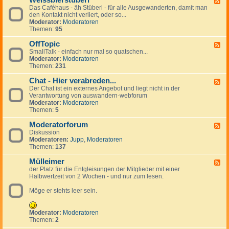
Weissbierstüberl
F
o
l
e
Das Caféhaus - äh Stüberl - für alle Ausgewanderten, damit man
e
l
e
r
den Kontakt nicht verliert, oder so...
e
-
i
s
Moderator:
Moderatoren
d
t
n
Themen:
95
-
a
a
W
l
n
OffTopic
e
F
k
z
i
SmallTalk - einfach nur mal so quatschen...
e
i
e
s
Moderator:
Moderatoren
e
n
i
s
Themen:
231
d
g
g
b
-
s
e
i
Chat - Hier verabreden...
O
F
p
n
e
f
Der Chat ist ein externes Angebot und liegt nicht in der
e
a
r
f
Verantwortung von auswandern-webforum
e
n
s
T
Moderator:
Moderatoren
d
i
t
o
Themen:
5
-
s
ü
p
C
h
b
i
Moderatorforum
h
F
e
c
a
Diskussion
e
r
t
Moderatoren:
Jupp
,
Moderatoren
e
l
-
Themen:
137
d
H
-
i
Mülleimer
M
F
e
o
der Platz für die Entgleisungen der Mitglieder mit einer
e
r
d
Halbwertzeit von 2 Wochen - und nur zum lesen.
e
v
e
d
e
r
Möge er stehts leer sein.
-
r
a
M
a
t
ü
b
o
l
Moderator:
Moderatoren
r
r
l
Themen:
2
e
f
e