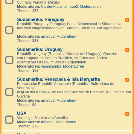
n
g
Surinam, Panama, Mexiko
d
a
e
Moderatoren:
Caribe-Klaus
,
arnego2
,
Moderatoren
-
d
n
Themen:
178
S
a
ü
Südamerika: Paraguay
d
F
-
Republik Paraguay: Paraguay ist ein Binnenstaat in Südamerika
e
,
und wird eingeschlossen von Bolivien, Brasilien und Argentinien.
e
M
d
i
Moderatoren:
arnego2
,
Moderatoren
-
t
Themen:
228
S
t
ü
e
Südamerika: Uruguay
d
F
l
a
Republik Uruguay (República Oriental del Uruguay): Grenzen
e
a
m
von Uruguay: im Norden Brasilien, im Osten und Süden
e
m
e
Atlantischer Ozean, im Westen Argentinien
d
e
r
Moderatoren:
vamosarriba
,
Moderatoren
-
r
i
Themen:
158
S
i
k
ü
k
a
Südamerika: Venezuela & Isla Margarita
d
F
a
:
a
Bolivarische Republik Venezuela (República Bolivariana de
e
P
m
Venezuela)
e
a
e
liegt an der Karibikküste und hat Grenzen zu Brasilien, Kolumbien und
d
r
r
Guyana
-
a
i
Moderatoren:
arnego2
,
Moderatoren
S
g
k
Themen:
50
ü
u
a
d
a
:
USA
a
F
y
U
m
Vereinigte Staaten von Amerika
e
r
e
Moderatoren:
rabiene
,
Moderatoren
e
u
r
Themen:
236
d
g
i
-
u
k