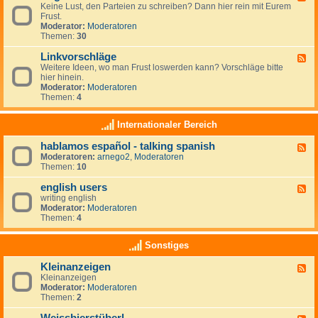
r
r
Keine Lust, den Parteien zu schreiben? Dann hier rein mit Eurem
e
t
a
Frust.
e
e
u
Moderator:
Moderatoren
d
i
m
Themen:
30
-
e
z
A
n
i
Linkvorschläge
l
F
-
e
l
Weitere Ideen, wo man Frust loswerden kann? Vorschläge bitte
e
L
l
g
hier hinein.
e
i
e
e
Moderator:
Moderatoren
d
n
n
m
Themen:
4
-
k
e
L
s
i
i
Internationaler Bereich
n
n
k
hablamos español - talking spanish
F
v
Moderatoren:
arnego2
,
Moderatoren
e
o
Themen:
10
e
r
d
s
english users
-
c
F
h
h
writing english
e
a
l
Moderator:
Moderatoren
e
b
ä
Themen:
4
d
l
g
-
a
e
e
Sonstiges
m
n
o
g
Kleinanzeigen
s
F
l
e
Kleinanzeigen
e
i
s
Moderator:
Moderatoren
e
s
p
Themen:
2
d
h
a
-
u
ñ
K
s