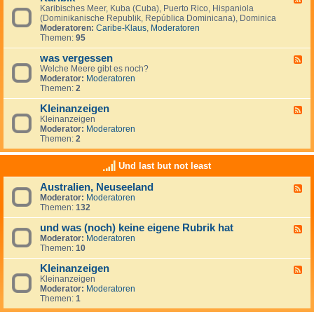
S
i
Karibisches Meer, Kuba (Cuba), Puerto Rico, Hispaniola
e
ü
s
(Dominikanische Republik, República Dominicana), Dominica
e
d
c
Moderatoren:
Caribe-Klaus
,
Moderatoren
d
m
h
Themen:
95
-
e
e
K
e
r
was vergessen
a
F
r
O
r
Welche Meere gibt es noch?
e
(
z
i
Moderator:
Moderatoren
e
M
e
b
Themen:
2
d
a
a
i
-
r
n
k
Kleinanzeigen
w
F
d
a
Kleinanzeigen
e
e
s
Moderator:
Moderatoren
e
l
v
Themen:
2
d
S
e
-
u
r
K
r
Und last but not least
g
l
)
e
e
Australien, Neuseeland
s
F
i
s
Moderator:
Moderatoren
e
n
e
Themen:
132
e
a
n
d
n
und was (noch) keine eigene Rubrik hat
-
z
F
A
e
Moderator:
Moderatoren
e
u
i
Themen:
10
e
s
g
d
t
e
Kleinanzeigen
-
F
r
n
u
Kleinanzeigen
e
a
n
Moderator:
Moderatoren
e
l
d
Themen:
1
d
i
w
-