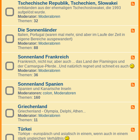
g
a
Tschechische Republik, Tschechien, Slowakei
-
m
F
e
n
B
entstanden aus der ehemaligen Tschechoslowakei, die 1993
a
e
s
i
u
aufgelöst wurde.
r
e
J
e
l
Moderator:
Moderatoren
k
d
u
n
g
Themen:
32
,
-
g
a
I
T
o
r
Die Sonnenländer
s
s
F
s
i
l
c
Italien, Portugal (waren mal mehr, sind aber im Laufe der Zeit in
e
l
e
a
h
eigene Bereiche ausgewandert)
e
a
n
n
e
Moderator:
Moderatoren
d
w
d
c
Themen:
88
-
i
h
D
e
i
Sonnenland Frankreich
i
F
n
s
e
Frankreich, nicht nur, aber auch ... das Land der Flamingos und
e
c
S
e
der Carmargue-Pferde...Und natürlich regnet und schneit es auch
h
o
d
Moderator:
Moderatoren
e
n
-
Themen:
36
R
n
S
e
e
o
Sonnenland Spanien
F
p
n
n
Spanien und Kanarische Inseln
e
u
l
n
Moderatoren:
colon
,
Moderatoren
e
b
ä
e
Themen:
160
d
l
n
n
-
i
d
l
Griechenland
S
F
k
e
a
o
Griechenland - Olympia, Delphi, Athen...
e
,
r
n
n
Moderator:
Moderatoren
e
T
d
n
Themen:
11
d
s
F
e
-
c
r
n
Türkei
G
F
h
a
l
r
Türkiye - europäisch und asiatisch in einem, wenn auch in einem
e
e
n
a
i
e
stark ungleichen Verhältnis
c