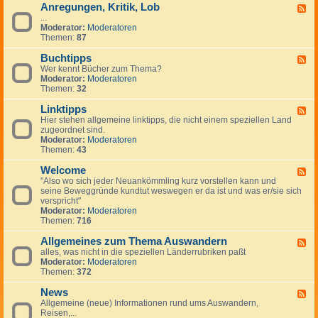
Anregungen, Kritik, Lob
W
F
i
...
e
c
Moderator:
Moderatoren
e
h
Themen:
87
d
t
-
i
Buchtipps
A
F
g
n
Wer kennt Bücher zum Thema?
e
e
r
Moderator:
Moderatoren
e
H
e
Themen:
32
d
i
g
-
n
u
Linktipps
B
F
w
n
u
Hier stehen allgemeine linktipps, die nicht einem speziellen Land
e
e
g
c
zugeordnet sind.
e
i
e
h
Moderator:
Moderatoren
d
s
n
t
Themen:
43
-
e
,
i
L
K
p
Welcome
i
F
r
p
n
"Also wo sich jeder Neuankömmling kurz vorstellen kann und
e
i
s
k
seine Beweggründe kundtut weswegen er da ist und was er/sie sich
e
t
t
verspricht"
d
i
i
Moderator:
Moderatoren
-
k
p
Themen:
716
W
,
p
e
L
s
Allgemeines zum Thema Auswandern
l
F
o
c
alles, was nicht in die speziellen Länderrubriken paßt
e
b
o
Moderator:
Moderatoren
e
m
Themen:
372
d
e
-
News
A
F
l
Allgemeine (neue) Informationen rund ums Auswandern,
e
l
Reisen,...
e