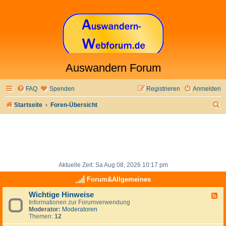
Auswandern Forum
FAQ
Spenden
Registrieren
Anmelden
S
Startseite
Foren-Übersicht
u
c
h
e
Aktuelle Zeit: Sa Aug 08, 2026 10:17 pm
Forum&Allgemeines
Wichtige Hinweise
F
Informationen zur Forumverwendung
e
Moderator:
Moderatoren
e
Themen:
12
d
-