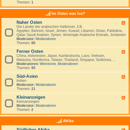
e
t
t
Themen:
1
d
i
r
a
s
-
n
l
n
c
K
a
Im Osten was los?
n
h
l
n
i
l
e
d
e
Naher Osten
a
F
i
e
n
n
Die Länder der arabischen Halbinsel. Z.B.
e
n
,
,
d
Ägypten, Bahrein, Israel, Jemen, Kuwait, Libanon, Oman, Palästina,
e
a
L
I
-
Qatar, Saudi Arabien, Syrien, Vereinigte Arabische Emirate, Jordanien
d
n
u
r
e
Moderator:
Moderatoren
-
z
x
l
i
Themen:
80
N
e
e
a
n
a
i
m
n
w
Ferner Osten
h
g
F
b
d
a
e
e
China, Indonesien, Japan, Kambodscha, Laos, Vietnam,
e
u
n
r
n
Malaysia, Nordkorea, Taiwan, Thailand, Singapur, Südkorea, ...
e
r
d
O
Moderatoren:
Winneone
,
Moderatoren
d
g
e
s
Themen:
95
-
r
t
F
n
e
Süd-Asien
e
F
?
n
r
Indien
e
n
Moderator:
Moderatoren
e
e
Themen:
21
d
r
-
O
Kleinanzeigen
S
F
s
ü
Kleinanzeigen
e
t
d
Moderator:
Moderatoren
e
e
-
Themen:
2
d
n
A
-
s
K
Afrika
i
l
e
e
Südliches Afrika
n
F
i