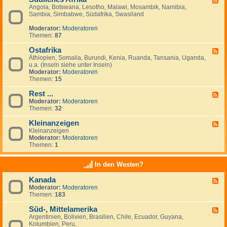
Angola, Botswana, Lesotho, Malawi, Mosambik, Namibia,
e
n
Sambia, Simbabwe, Südafrika, Swasiland
e
a
d
n
Moderator:
Moderatoren
-
z
Themen:
87
S
e
ü
i
Ostafrika
d
g
F
l
e
Äthiopien, Somalia, Burundi, Kenia, Ruanda, Tansania, Uganda,
e
i
n
u.a. (Inseln siehe unter Inseln)
e
c
Moderator:
Moderatoren
d
h
Themen:
15
-
e
O
s
Rest ...
s
F
A
t
Moderator:
Moderatoren
e
f
a
Themen:
32
e
r
f
d
i
r
Kleinanzeigen
-
F
k
i
R
Kleinanzeigen
e
a
k
e
Moderator:
Moderatoren
e
a
s
Themen:
1
d
t
-
.
K
In den Westen?
.
l
.
e
Kanada
F
i
Moderator:
Moderatoren
e
n
Themen:
183
e
a
d
n
Süd-, Mittelamerika
-
z
F
K
e
Argentinien, Bolivien, Brasilien, Chile, Ecuador, Guyana,
e
a
i
Kolumbien, Peru,
e