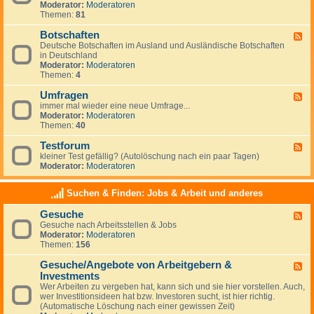
g
Moderator:
Moderatoren
d
e
Themen:
81
-
m
N
e
Botschaften
e
F
i
w
Deutsche Botschaften im Ausland und Ausländische Botschaften
e
n
s
in Deutschland
e
e
Moderator:
Moderatoren
d
s
Themen:
4
-
z
B
u
Umfragen
o
F
m
t
immer mal wieder eine neue Umfrage...
e
T
s
Moderator:
Moderatoren
e
h
c
Themen:
40
d
e
h
-
m
a
Testforum
U
F
a
f
m
kleiner Test gefällig? (Autolöschung nach ein paar Tagen)
e
A
t
f
Moderator:
Moderatoren
e
u
e
r
d
s
n
a
-
w
Suchen & Finden: Jobs & Arbeit und anderes
g
T
a
e
e
n
Gesuche
n
F
s
d
Gesuche nach Arbeitsstellen & Jobs
e
t
e
Moderator:
Moderatoren
e
f
r
Themen:
156
d
o
n
-
r
Gesuche/Angebote von Arbeitgebern &
G
u
F
e
m
Investments
e
s
e
Wer Arbeiten zu vergeben hat, kann sich und sie hier vorstellen. Auch,
u
d
wer Investitionsideen hat bzw. Investoren sucht, ist hier richtig.
c
-
(Automatische Löschung nach einer gewissen Zeit)
h