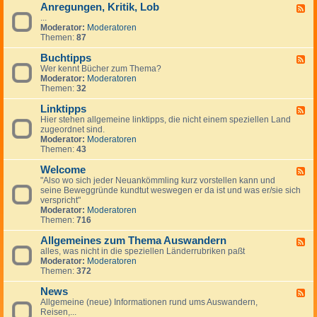
Anregungen, Kritik, Lob
W
F
i
...
e
c
Moderator:
Moderatoren
e
h
Themen:
87
d
t
-
i
Buchtipps
A
F
g
n
Wer kennt Bücher zum Thema?
e
e
r
Moderator:
Moderatoren
e
H
e
Themen:
32
d
i
g
-
n
u
Linktipps
B
F
w
n
u
Hier stehen allgemeine linktipps, die nicht einem speziellen Land
e
e
g
c
zugeordnet sind.
e
i
e
h
Moderator:
Moderatoren
d
s
n
t
Themen:
43
-
e
,
i
L
K
p
Welcome
i
F
r
p
n
"Also wo sich jeder Neuankömmling kurz vorstellen kann und
e
i
s
k
seine Beweggründe kundtut weswegen er da ist und was er/sie sich
e
t
t
verspricht"
d
i
i
Moderator:
Moderatoren
-
k
p
Themen:
716
W
,
p
e
L
s
Allgemeines zum Thema Auswandern
l
F
o
c
alles, was nicht in die speziellen Länderrubriken paßt
e
b
o
Moderator:
Moderatoren
e
m
Themen:
372
d
e
-
News
A
F
l
Allgemeine (neue) Informationen rund ums Auswandern,
e
l
Reisen,...
e