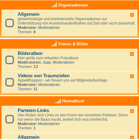
e
a
K
Organisationen
n
s
l
,
(
e
N
Allgemein
n
F
i
e
o
gemeinnützige und kommerzielle Organisationen zur
e
n
u
c
Unterstützung von Auslandsaufenthalten auf Zeit oder auch dauerhaft.
e
a
s
h
Moderator:
Moderatoren
d
n
e
)
Themen:
8
-
z
e
k
A
e
l
e
l
i
Videos & Bilder
a
i
l
g
n
n
g
e
d
Bilderalben
e
F
e
n
e
Hier gehts zum virtuellen Fotoalbum
e
m
i
Moderatoren:
Jupp
,
Moderatoren
e
e
g
Themen:
13
d
i
e
-
n
n
Videos von Traumzielen
B
F
e
i
Appetithappen - wir freuen uns auf Mitgliederbeiträge.
e
R
l
Moderator:
Moderatoren
e
u
d
Themen:
11
d
b
e
-
r
r
V
Heimatfrust
i
a
i
k
l
d
h
Parteien-Links
b
F
e
a
e
Hier finden sich Links zu den Foren der einzelnen Parteien. Denn
e
o
t
n
nur wenn die Basis muckt, ändert sich was (vielleicht).
e
s
Moderator:
Moderatoren
d
v
Themen:
1
-
o
P
n
Allgemein
a
T
F