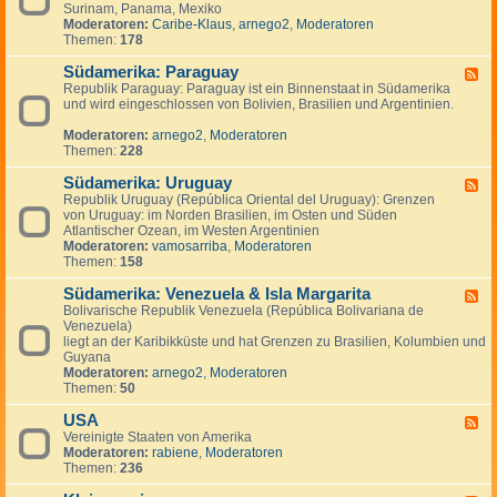
n
g
Surinam, Panama, Mexiko
d
a
e
Moderatoren:
Caribe-Klaus
,
arnego2
,
Moderatoren
-
d
n
Themen:
178
S
a
ü
Südamerika: Paraguay
d
F
-
Republik Paraguay: Paraguay ist ein Binnenstaat in Südamerika
e
,
und wird eingeschlossen von Bolivien, Brasilien und Argentinien.
e
M
d
i
Moderatoren:
arnego2
,
Moderatoren
-
t
Themen:
228
S
t
ü
e
Südamerika: Uruguay
d
F
l
a
Republik Uruguay (República Oriental del Uruguay): Grenzen
e
a
m
von Uruguay: im Norden Brasilien, im Osten und Süden
e
m
e
Atlantischer Ozean, im Westen Argentinien
d
e
r
Moderatoren:
vamosarriba
,
Moderatoren
-
r
i
Themen:
158
S
i
k
ü
k
a
Südamerika: Venezuela & Isla Margarita
d
F
a
:
a
Bolivarische Republik Venezuela (República Bolivariana de
e
P
m
Venezuela)
e
a
e
liegt an der Karibikküste und hat Grenzen zu Brasilien, Kolumbien und
d
r
r
Guyana
-
a
i
Moderatoren:
arnego2
,
Moderatoren
S
g
k
Themen:
50
ü
u
a
d
a
:
USA
a
F
y
U
m
Vereinigte Staaten von Amerika
e
r
e
Moderatoren:
rabiene
,
Moderatoren
e
u
r
Themen:
236
d
g
i
-
u
k