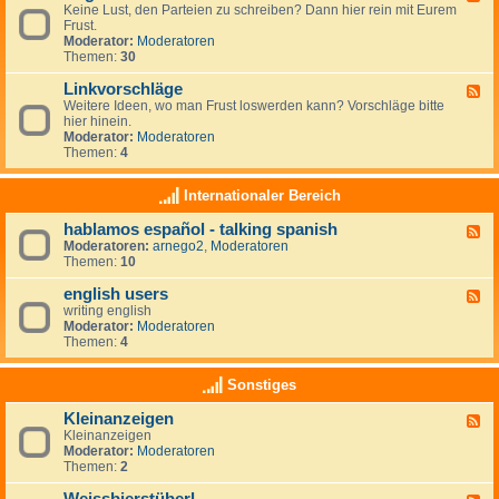
r
r
Keine Lust, den Parteien zu schreiben? Dann hier rein mit Eurem
e
t
a
Frust.
e
e
u
Moderator:
Moderatoren
d
i
m
Themen:
30
-
e
z
A
n
i
Linkvorschläge
l
F
-
e
l
Weitere Ideen, wo man Frust loswerden kann? Vorschläge bitte
e
L
l
g
hier hinein.
e
i
e
e
Moderator:
Moderatoren
d
n
n
m
Themen:
4
-
k
e
L
s
i
i
Internationaler Bereich
n
n
k
hablamos español - talking spanish
F
v
Moderatoren:
arnego2
,
Moderatoren
e
o
Themen:
10
e
r
d
s
english users
-
c
F
h
h
writing english
e
a
l
Moderator:
Moderatoren
e
b
ä
Themen:
4
d
l
g
-
a
e
e
Sonstiges
m
n
o
g
Kleinanzeigen
s
F
l
e
Kleinanzeigen
e
i
s
Moderator:
Moderatoren
e
s
p
Themen:
2
d
h
a
-
u
ñ
K
s