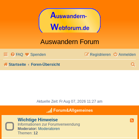
Auswandern Forum
FAQ
Spenden
Registrieren
Anmelden
S
Startseite
Foren-Übersicht
u
c
h
e
Aktuelle Zeit: Fr Aug 07, 2026 11:27 am
Forum&Allgemeines
Wichtige Hinweise
F
Informationen zur Forumverwendung
e
Moderator:
Moderatoren
e
Themen:
12
d
-