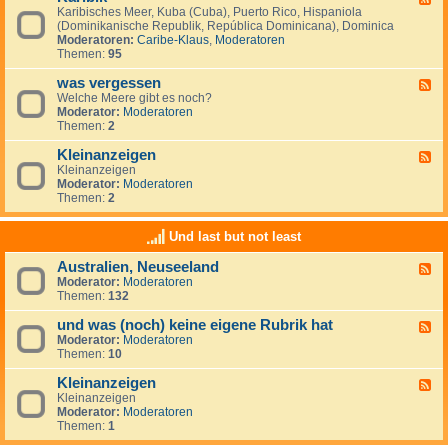
S
i
Karibisches Meer, Kuba (Cuba), Puerto Rico, Hispaniola
e
ü
s
(Dominikanische Republik, República Dominicana), Dominica
e
d
c
Moderatoren:
Caribe-Klaus
,
Moderatoren
d
m
h
Themen:
95
-
e
e
K
e
r
was vergessen
a
F
r
O
r
Welche Meere gibt es noch?
e
(
z
i
Moderator:
Moderatoren
e
M
e
b
Themen:
2
d
a
a
i
-
r
n
k
Kleinanzeigen
w
F
d
a
Kleinanzeigen
e
e
s
Moderator:
Moderatoren
e
l
v
Themen:
2
d
S
e
-
u
r
K
r
Und last but not least
g
l
)
e
e
Australien, Neuseeland
s
F
i
s
Moderator:
Moderatoren
e
n
e
Themen:
132
e
a
n
d
n
und was (noch) keine eigene Rubrik hat
-
z
F
A
e
Moderator:
Moderatoren
e
u
i
Themen:
10
e
s
g
d
t
e
Kleinanzeigen
-
F
r
n
u
Kleinanzeigen
e
a
n
Moderator:
Moderatoren
e
l
d
Themen:
1
d
i
w
-