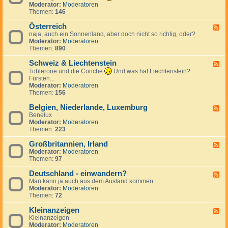
k
n
e
d
Moderator:
Moderatoren
h
r
d
c
-
Themen:
146
i
e
S
h
T
e
i
p
e
ü
Österreich
n
F
c
a
n
r
naja, auch ein Sonnenland, aber doch nicht so richtig, oder?
,
e
h
n
l
k
Moderator:
Moderatoren
S
e
i
a
e
Themen:
890
l
d
e
n
i
o
-
n
d
Schweiz & Liechtenstein
w
Ö
F
a
s
e
Toblerone und die Conche
Und was hat Liechtenstein?
k
t
e
Fürsten...
e
e
d
Moderator:
Moderatoren
i
r
-
Themen:
156
r
S
e
c
Belgien, Niederlande, Luxemburg
F
i
h
Benelux
e
c
w
Moderator:
Moderatoren
e
h
e
Themen:
223
d
i
-
z
Großbritannien, Irland
B
F
&
e
Moderator:
Moderatoren
e
L
l
Themen:
97
e
i
g
d
e
i
Deutschland - einwandern?
-
F
c
e
G
Man kann ja auch aus dem Ausland kommen...
e
h
n
r
Moderator:
Moderatoren
e
t
,
o
Themen:
72
d
e
N
ß
-
n
i
b
Kleinanzeigen
D
F
s
e
r
e
Kleinanzeigen
e
t
d
i
u
Moderator:
Moderatoren
e
e