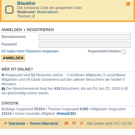
d
o
i
Blacklist
F
e
r
m
Die schwarze Liste der gesperrten User.
e
n
u
e
Moderator:
Moderatoren
e
.
m
r
Themen:
2
d
.
-
.
B
l
ANMELDEN
•
REGISTRIEREN
a
Benutzername:
c
k
Passwort:
l
i
Ich habe mein Passwort vergessen
Angemeldet bleiben
s
t
WER IST ONLINE?
Insgesamt sind
52
Besucher online :: 3 sichtbare Mitglieder, 0 unsichtbare
Mitglieder und 49 Gäste (basierend auf den aktiven Besuchern der letzten 5
Minuten)
Der Besucherrekord liegt bei
418
Besuchern, die am Do Jun 25, 2026 9:40
am gleichzeitig online waren.
STATISTIK
Beiträge insgesamt
55354
• Themen insgesamt
6390
• Mitglieder insgesamt
10114
• Unser neuestes Mitglied:
Ahmet2301
Startseite
Foren-Übersicht
Alle Zeiten sind
UTC+02:00