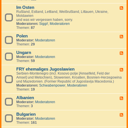
I
.
i
e
-
n
.
g
m
Im Osten
F
F
v
.
e
e
i
Rußland, Estland, Lettland, Weißrußland, Littauen, Ukraine,
e
e
n
i
n
Moldawien
e
s
n
n
und was wir vergessen haben, sorry.
d
t
l
Moderatoren:
Siggi!
,
Moderatoren
-
m
a
Themen:
87
I
e
n
m
n
d
Polen
O
F
t
,
s
Moderator:
Moderatoren
e
s
S
t
Themen:
29
e
c
e
d
h
n
Ungarn
-
F
w
P
Moderator:
Moderatoren
e
e
o
Themen:
59
e
d
l
d
e
e
FRY ehemaliges Jugoslawien
-
F
n
n
U
Serbien-Montenegro (incl. Kosovo polje [Amselfeld, Feld der
e
,
n
Amsel] und Metochien), Slowenien, Kroatien, Bosnien-Herzegowina
e
N
g
und Mazedonien. (Former Republic of Jugoslavija Macedonia.)
d
o
a
Moderatoren:
Schwabenpower
,
Moderatoren
-
r
r
Themen:
19
F
w
n
R
e
Albanien
Y
F
g
e
Moderator:
Moderatoren
e
e
h
Themen:
3
e
n
e
d
,
m
Bulgarien
-
F
D
a
A
Moderator:
Moderatoren
e
ä
l
l
Themen:
161
e
n
i
b
d
e