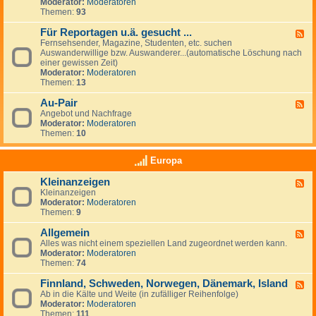
G
Moderator:
Moderatoren
e
e
Themen:
93
s
u
Für Reportagen u.ä. gesucht ...
F
c
Fernsehsender, Magazine, Studenten, etc. suchen
e
h
Auswanderwillige bzw. Auswanderer...(automatische Löschung nach
e
e
einer gewissen Zeit)
d
/
Moderator:
Moderatoren
-
A
Themen:
13
F
n
ü
g
Au-Pair
r
F
e
R
Angebot und Nachfrage
e
b
e
Moderator:
Moderatoren
e
o
p
Themen:
10
d
t
o
-
e
r
A
v
Europa
t
u
o
a
-
n
Kleinanzeigen
g
F
P
A
e
Kleinanzeigen
e
a
r
n
Moderator:
Moderatoren
e
i
b
u
Themen:
9
d
r
e
.
-
i
ä
Allgemein
K
F
t
.
l
Alles was nicht einem speziellen Land zugeordnet werden kann.
e
g
g
e
Moderator:
Moderatoren
e
e
e
i
Themen:
74
d
b
s
n
-
e
u
a
Finnland, Schweden, Norwegen, Dänemark, Island
A
F
r
c
n
l
Ab in die Kälte und Weite (in zufälliger Reihenfolge)
e
n
h
z
l
Moderator:
Moderatoren
e
&
t
e
g
Themen:
111
d