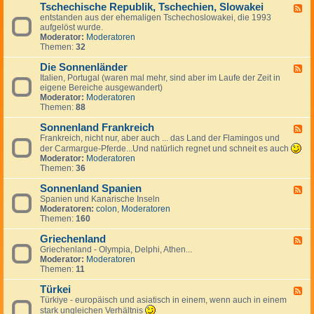
g
a
Tschechische Republik, Tschechien, Slowakei
-
m
F
e
n
B
entstanden aus der ehemaligen Tschechoslowakei, die 1993
a
e
s
i
u
aufgelöst wurde.
r
e
J
e
l
Moderator:
Moderatoren
k
d
u
n
g
Themen:
32
,
-
g
a
I
T
o
r
Die Sonnenländer
s
s
F
s
i
l
c
Italien, Portugal (waren mal mehr, sind aber im Laufe der Zeit in
e
l
e
a
h
eigene Bereiche ausgewandert)
e
a
n
n
e
Moderator:
Moderatoren
d
w
d
c
Themen:
88
-
i
h
D
e
i
Sonnenland Frankreich
i
F
n
s
e
Frankreich, nicht nur, aber auch ... das Land der Flamingos und
e
c
S
e
der Carmargue-Pferde...Und natürlich regnet und schneit es auch
h
o
d
Moderator:
Moderatoren
e
n
-
Themen:
36
R
n
S
e
e
o
Sonnenland Spanien
F
p
n
n
Spanien und Kanarische Inseln
e
u
l
n
Moderatoren:
colon
,
Moderatoren
e
b
ä
e
Themen:
160
d
l
n
n
-
i
d
l
Griechenland
S
F
k
e
a
o
Griechenland - Olympia, Delphi, Athen...
e
,
r
n
n
Moderator:
Moderatoren
e
T
d
n
Themen:
11
d
s
F
e
-
c
r
n
Türkei
G
F
h
a
l
r
Türkiye - europäisch und asiatisch in einem, wenn auch in einem
e
e
n
a
i
e
stark ungleichen Verhältnis
c