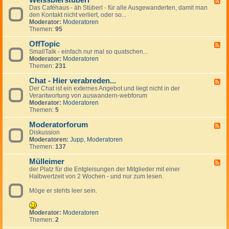
Weissbierstüberl
F
o
l
e
Das Caféhaus - äh Stüberl - für alle Ausgewanderten, damit man
e
l
e
r
den Kontakt nicht verliert, oder so...
e
-
i
s
Moderator:
Moderatoren
d
t
n
Themen:
95
-
a
a
W
l
n
OffTopic
e
F
k
z
i
SmallTalk - einfach nur mal so quatschen...
e
i
e
s
Moderator:
Moderatoren
e
n
i
s
Themen:
231
d
g
g
b
-
s
e
i
Chat - Hier verabreden...
O
F
p
n
e
f
Der Chat ist ein externes Angebot und liegt nicht in der
e
a
r
f
Verantwortung von auswandern-webforum
e
n
s
T
Moderator:
Moderatoren
d
i
t
o
Themen:
5
-
s
ü
p
C
h
b
i
Moderatorforum
h
F
e
c
a
Diskussion
e
r
t
Moderatoren:
Jupp
,
Moderatoren
e
l
-
Themen:
137
d
H
-
i
Mülleimer
M
F
e
o
der Platz für die Entgleisungen der Mitglieder mit einer
e
r
d
Halbwertzeit von 2 Wochen - und nur zum lesen.
e
v
e
d
e
r
Möge er stehts leer sein.
-
r
a
M
a
t
ü
b
o
l
Moderator:
Moderatoren
r
r
l
Themen:
2
e
f
e