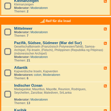
Kleinanzeigen
U
F
a
a
S
Kleinanzeigen
e
y
:
A
Moderator:
Moderatoren
e
V
Themen:
2
d
e
-
n
K
Reif für die Insel
e
l
z
e
u
Mittelmeer
F
i
e
Moderator:
Moderatoren
e
n
l
Themen:
7
e
a
a
d
n
&
Pazifik, Südsee, Südmeer (Mar del Sur)
-
z
F
I
M
e
Gesellschaftsinseln (Französisch Polynesien/Tahiti), Samoa-
e
s
i
i
Archipel, Fiji-Inseln, (Fidschi), Philippinen (Republika ng Pilipinas)
e
l
t
g
(indonesischer Archipel)
d
a
t
e
Moderator:
Moderatoren
-
M
e
n
Themen:
21
P
a
l
a
r
m
Atlantik
z
F
g
e
i
Kapverdische Inseln, Kapverden
e
a
e
f
Moderatoren:
colon
,
Moderatoren
e
r
r
i
Themen:
6
d
i
k
-
t
,
Indischer Ozean
A
F
a
S
t
Madagaskar, Mauritius, Mayotte, Reunion, Rodrigues,
e
ü
l
Seychellen, Zanzibar, Malediven, SriLanka
e
d
a
d
s
n
Moderator:
Moderatoren
-
e
t
Themen:
13
I
e
i
n
,
k
Karibik
d
F