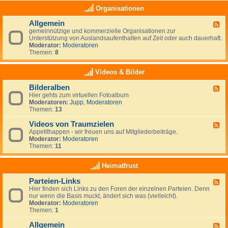
e
a
K
Organisationen
n
s
l
,
(
e
N
Allgemein
n
F
i
e
o
gemeinnützige und kommerzielle Organisationen zur
e
n
u
c
Unterstützung von Auslandsaufenthalten auf Zeit oder auch dauerhaft.
e
a
s
h
Moderator:
Moderatoren
d
n
e
)
Themen:
8
-
z
e
k
A
e
l
e
l
i
Videos & Bilder
a
i
l
g
n
n
g
e
d
Bilderalben
e
F
e
n
e
Hier gehts zum virtuellen Fotoalbum
e
m
i
Moderatoren:
Jupp
,
Moderatoren
e
e
g
Themen:
13
d
i
e
-
n
n
Videos von Traumzielen
B
F
e
i
Appetithappen - wir freuen uns auf Mitgliederbeiträge.
e
R
l
Moderator:
Moderatoren
e
u
d
Themen:
11
d
b
e
-
r
r
V
Heimatfrust
i
a
i
k
l
d
h
Parteien-Links
b
F
e
a
e
Hier finden sich Links zu den Foren der einzelnen Parteien. Denn
e
o
t
n
nur wenn die Basis muckt, ändert sich was (vielleicht).
e
s
Moderator:
Moderatoren
d
v
Themen:
1
-
o
P
n
Allgemein
a
T
F