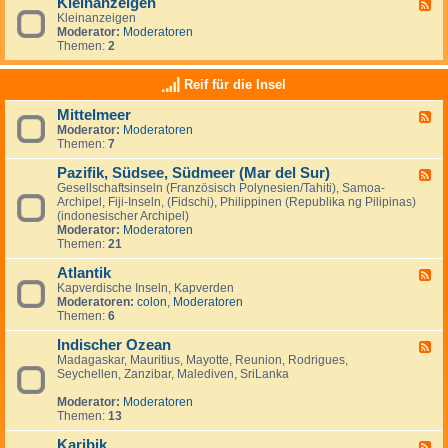
Kleinanzeigen
U
F
a
a
S
Kleinanzeigen
e
y
:
A
Moderator:
Moderatoren
e
V
Themen:
2
d
e
-
n
K
Reif für die Insel
e
l
z
e
u
Mittelmeer
F
i
e
Moderator:
Moderatoren
e
n
l
Themen:
7
e
a
a
d
n
&
Pazifik, Südsee, Südmeer (Mar del Sur)
-
z
F
I
M
e
Gesellschaftsinseln (Französisch Polynesien/Tahiti), Samoa-
e
s
i
i
Archipel, Fiji-Inseln, (Fidschi), Philippinen (Republika ng Pilipinas)
e
l
t
g
(indonesischer Archipel)
d
a
t
e
Moderator:
Moderatoren
-
M
e
n
Themen:
21
P
a
l
a
r
m
Atlantik
z
F
g
e
i
Kapverdische Inseln, Kapverden
e
a
e
f
Moderatoren:
colon
,
Moderatoren
e
r
r
i
Themen:
6
d
i
k
-
t
,
Indischer Ozean
A
F
a
S
t
Madagaskar, Mauritius, Mayotte, Reunion, Rodrigues,
e
ü
l
Seychellen, Zanzibar, Malediven, SriLanka
e
d
a
d
s
n
Moderator:
Moderatoren
-
e
t
Themen:
13
I
e
i
n
,
k
Karibik
d
F