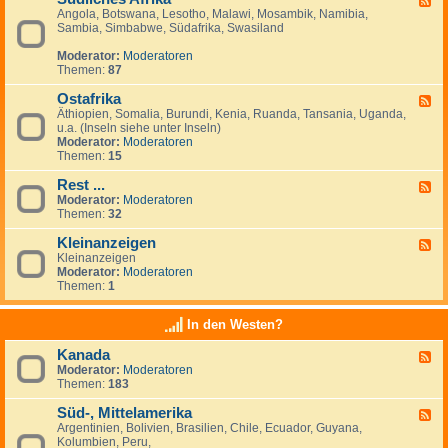
Angola, Botswana, Lesotho, Malawi, Mosambik, Namibia,
e
n
Sambia, Simbabwe, Südafrika, Swasiland
e
a
d
n
Moderator:
Moderatoren
-
z
Themen:
87
S
e
ü
i
Ostafrika
d
g
F
l
e
Äthiopien, Somalia, Burundi, Kenia, Ruanda, Tansania, Uganda,
e
i
n
u.a. (Inseln siehe unter Inseln)
e
c
Moderator:
Moderatoren
d
h
Themen:
15
-
e
O
s
Rest ...
s
F
A
t
Moderator:
Moderatoren
e
f
a
Themen:
32
e
r
f
d
i
r
Kleinanzeigen
-
F
k
i
R
Kleinanzeigen
e
a
k
e
Moderator:
Moderatoren
e
a
s
Themen:
1
d
t
-
.
K
In den Westen?
.
l
.
e
Kanada
F
i
Moderator:
Moderatoren
e
n
Themen:
183
e
a
d
n
Süd-, Mittelamerika
-
z
F
K
e
Argentinien, Bolivien, Brasilien, Chile, Ecuador, Guyana,
e
a
i
Kolumbien, Peru,
e