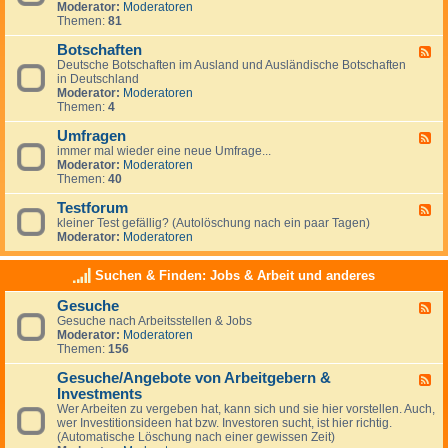
g
Moderator:
Moderatoren
d
e
Themen:
81
-
m
N
e
Botschaften
e
F
i
w
Deutsche Botschaften im Ausland und Ausländische Botschaften
e
n
s
in Deutschland
e
e
Moderator:
Moderatoren
d
s
Themen:
4
-
z
B
u
Umfragen
o
F
m
t
immer mal wieder eine neue Umfrage...
e
T
s
Moderator:
Moderatoren
e
h
c
Themen:
40
d
e
h
-
m
a
Testforum
U
F
a
f
m
kleiner Test gefällig? (Autolöschung nach ein paar Tagen)
e
A
t
f
Moderator:
Moderatoren
e
u
e
r
d
s
n
a
-
w
Suchen & Finden: Jobs & Arbeit und anderes
g
T
a
e
e
n
Gesuche
n
F
s
d
Gesuche nach Arbeitsstellen & Jobs
e
t
e
Moderator:
Moderatoren
e
f
r
Themen:
156
d
o
n
-
r
Gesuche/Angebote von Arbeitgebern &
G
u
F
e
m
Investments
e
s
e
Wer Arbeiten zu vergeben hat, kann sich und sie hier vorstellen. Auch,
u
d
wer Investitionsideen hat bzw. Investoren sucht, ist hier richtig.
c
-
(Automatische Löschung nach einer gewissen Zeit)
h