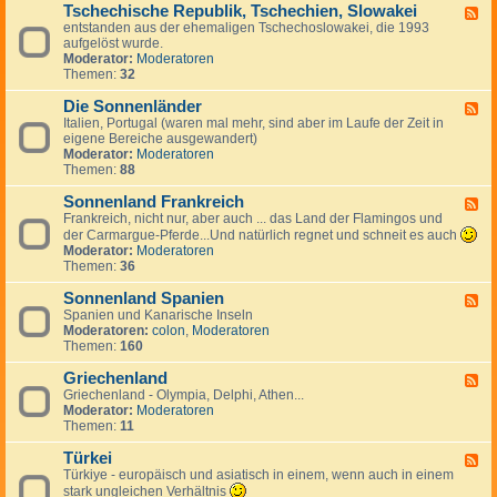
g
a
Tschechische Republik, Tschechien, Slowakei
-
m
F
e
n
B
entstanden aus der ehemaligen Tschechoslowakei, die 1993
a
e
s
i
u
aufgelöst wurde.
r
e
J
e
l
Moderator:
Moderatoren
k
d
u
n
g
Themen:
32
,
-
g
a
I
T
o
r
Die Sonnenländer
s
s
F
s
i
l
c
Italien, Portugal (waren mal mehr, sind aber im Laufe der Zeit in
e
l
e
a
h
eigene Bereiche ausgewandert)
e
a
n
n
e
Moderator:
Moderatoren
d
w
d
c
Themen:
88
-
i
h
D
e
i
Sonnenland Frankreich
i
F
n
s
e
Frankreich, nicht nur, aber auch ... das Land der Flamingos und
e
c
S
e
der Carmargue-Pferde...Und natürlich regnet und schneit es auch
h
o
d
Moderator:
Moderatoren
e
n
-
Themen:
36
R
n
S
e
e
o
Sonnenland Spanien
F
p
n
n
Spanien und Kanarische Inseln
e
u
l
n
Moderatoren:
colon
,
Moderatoren
e
b
ä
e
Themen:
160
d
l
n
n
-
i
d
l
Griechenland
S
F
k
e
a
o
Griechenland - Olympia, Delphi, Athen...
e
,
r
n
n
Moderator:
Moderatoren
e
T
d
n
Themen:
11
d
s
F
e
-
c
r
n
Türkei
G
F
h
a
l
r
Türkiye - europäisch und asiatisch in einem, wenn auch in einem
e
e
n
a
i
e
stark ungleichen Verhältnis
c