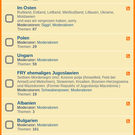
I
.
i
e
-
n
.
g
m
Im Osten
F
F
v
.
e
e
i
Rußland, Estland, Lettland, Weißrußland, Littauen, Ukraine,
e
e
n
i
n
Moldawien
e
s
n
n
und was wir vergessen haben, sorry.
d
t
l
Moderatoren:
Siggi!
,
Moderatoren
-
m
a
Themen:
87
I
e
n
m
n
d
Polen
O
F
t
,
s
Moderator:
Moderatoren
e
s
S
t
Themen:
29
e
c
e
d
h
n
Ungarn
-
F
w
P
Moderator:
Moderatoren
e
e
o
Themen:
59
e
d
l
d
e
e
FRY ehemaliges Jugoslawien
-
F
n
n
U
Serbien-Montenegro (incl. Kosovo polje [Amselfeld, Feld der
e
,
n
Amsel] und Metochien), Slowenien, Kroatien, Bosnien-Herzegowina
e
N
g
und Mazedonien. (Former Republic of Jugoslavija Macedonia.)
d
o
a
Moderatoren:
Schwabenpower
,
Moderatoren
-
r
r
Themen:
19
F
w
n
R
e
Albanien
Y
F
g
e
Moderator:
Moderatoren
e
e
h
Themen:
3
e
n
e
d
,
m
Bulgarien
-
F
D
a
A
Moderator:
Moderatoren
e
ä
l
l
Themen:
161
e
n
i
b
d
e