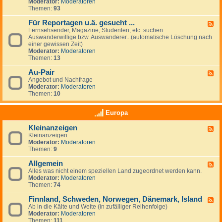
G
Moderator:
Moderatoren
e
e
Themen:
93
s
u
Für Reportagen u.ä. gesucht ...
F
c
Fernsehsender, Magazine, Studenten, etc. suchen
e
h
Auswanderwillige bzw. Auswanderer...(automatische Löschung nach
e
e
einer gewissen Zeit)
d
/
Moderator:
Moderatoren
-
A
Themen:
13
F
n
ü
g
Au-Pair
r
F
e
R
Angebot und Nachfrage
e
b
e
Moderator:
Moderatoren
e
o
p
Themen:
10
d
t
o
-
e
r
A
v
Europa
t
u
o
a
-
n
Kleinanzeigen
g
F
P
A
e
Kleinanzeigen
e
a
r
n
Moderator:
Moderatoren
e
i
b
u
Themen:
9
d
r
e
.
-
i
ä
Allgemein
K
F
t
.
l
Alles was nicht einem speziellen Land zugeordnet werden kann.
e
g
g
e
Moderator:
Moderatoren
e
e
e
i
Themen:
74
d
b
s
n
-
e
u
a
Finnland, Schweden, Norwegen, Dänemark, Island
A
F
r
c
n
l
Ab in die Kälte und Weite (in zufälliger Reihenfolge)
e
n
h
z
l
Moderator:
Moderatoren
e
&
t
e
g
Themen:
111
d