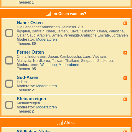
e
t
t
Themen:
1
d
i
r
a
s
-
n
l
n
c
K
a
Im Osten was los?
n
h
l
n
i
l
e
d
e
Naher Osten
a
F
i
e
n
n
Die Länder der arabischen Halbinsel. Z.B.
e
n
,
,
d
Ägypten, Bahrein, Israel, Jemen, Kuwait, Libanon, Oman, Palästina,
e
a
L
I
-
Qatar, Saudi Arabien, Syrien, Vereinigte Arabische Emirate, Jordanien
d
n
u
r
e
Moderator:
Moderatoren
-
z
x
l
i
Themen:
80
N
e
e
a
n
a
i
m
n
w
Ferner Osten
h
g
F
b
d
a
e
e
China, Indonesien, Japan, Kambodscha, Laos, Vietnam,
e
u
n
r
n
Malaysia, Nordkorea, Taiwan, Thailand, Singapur, Südkorea, ...
e
r
d
O
Moderatoren:
Winneone
,
Moderatoren
d
g
e
s
Themen:
95
-
r
t
F
n
e
Süd-Asien
e
F
?
n
r
Indien
e
n
Moderator:
Moderatoren
e
e
Themen:
21
d
r
-
O
Kleinanzeigen
S
F
s
ü
Kleinanzeigen
e
t
d
Moderator:
Moderatoren
e
e
-
Themen:
2
d
n
A
-
s
K
Afrika
i
l
e
e
Südliches Afrika
n
F
i