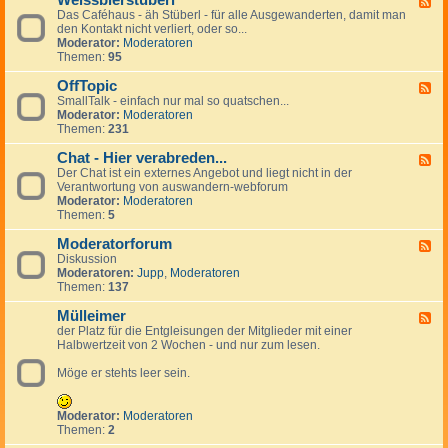
Weissbierstüberl
F
o
l
e
Das Caféhaus - äh Stüberl - für alle Ausgewanderten, damit man
e
l
e
r
den Kontakt nicht verliert, oder so...
e
-
i
s
Moderator:
Moderatoren
d
t
n
Themen:
95
-
a
a
W
l
n
OffTopic
e
F
k
z
i
SmallTalk - einfach nur mal so quatschen...
e
i
e
s
Moderator:
Moderatoren
e
n
i
s
Themen:
231
d
g
g
b
-
s
e
i
Chat - Hier verabreden...
O
F
p
n
e
f
Der Chat ist ein externes Angebot und liegt nicht in der
e
a
r
f
Verantwortung von auswandern-webforum
e
n
s
T
Moderator:
Moderatoren
d
i
t
o
Themen:
5
-
s
ü
p
C
h
b
i
Moderatorforum
h
F
e
c
a
Diskussion
e
r
t
Moderatoren:
Jupp
,
Moderatoren
e
l
-
Themen:
137
d
H
-
i
Mülleimer
M
F
e
o
der Platz für die Entgleisungen der Mitglieder mit einer
e
r
d
Halbwertzeit von 2 Wochen - und nur zum lesen.
e
v
e
d
e
r
Möge er stehts leer sein.
-
r
a
M
a
t
ü
b
o
l
Moderator:
Moderatoren
r
r
l
Themen:
2
e
f
e