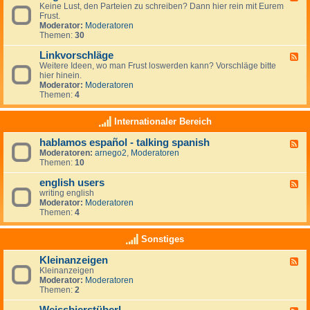
r
r
Keine Lust, den Parteien zu schreiben? Dann hier rein mit Eurem
e
t
a
Frust.
e
e
u
Moderator:
Moderatoren
d
i
m
Themen:
30
-
e
z
A
n
i
Linkvorschläge
l
F
-
e
l
Weitere Ideen, wo man Frust loswerden kann? Vorschläge bitte
e
L
l
g
hier hinein.
e
i
e
e
Moderator:
Moderatoren
d
n
n
m
Themen:
4
-
k
e
L
s
i
i
Internationaler Bereich
n
n
k
hablamos español - talking spanish
F
v
Moderatoren:
arnego2
,
Moderatoren
e
o
Themen:
10
e
r
d
s
english users
-
c
F
h
h
writing english
e
a
l
Moderator:
Moderatoren
e
b
ä
Themen:
4
d
l
g
-
a
e
e
Sonstiges
m
n
o
g
Kleinanzeigen
s
F
l
e
Kleinanzeigen
e
i
s
Moderator:
Moderatoren
e
s
p
Themen:
2
d
h
a
-
u
ñ
K
s