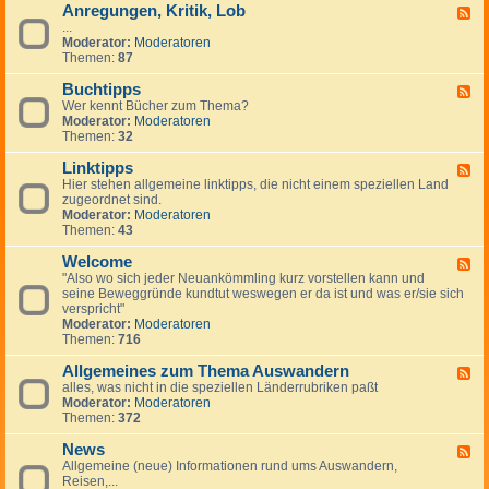
Anregungen, Kritik, Lob
W
F
i
...
e
c
Moderator:
Moderatoren
e
h
Themen:
87
d
t
-
i
Buchtipps
A
F
g
n
Wer kennt Bücher zum Thema?
e
e
r
Moderator:
Moderatoren
e
H
e
Themen:
32
d
i
g
-
n
u
Linktipps
B
F
w
n
u
Hier stehen allgemeine linktipps, die nicht einem speziellen Land
e
e
g
c
zugeordnet sind.
e
i
e
h
Moderator:
Moderatoren
d
s
n
t
Themen:
43
-
e
,
i
L
K
p
Welcome
i
F
r
p
n
"Also wo sich jeder Neuankömmling kurz vorstellen kann und
e
i
s
k
seine Beweggründe kundtut weswegen er da ist und was er/sie sich
e
t
t
verspricht"
d
i
i
Moderator:
Moderatoren
-
k
p
Themen:
716
W
,
p
e
L
s
Allgemeines zum Thema Auswandern
l
F
o
c
alles, was nicht in die speziellen Länderrubriken paßt
e
b
o
Moderator:
Moderatoren
e
m
Themen:
372
d
e
-
News
A
F
l
Allgemeine (neue) Informationen rund ums Auswandern,
e
l
Reisen,...
e