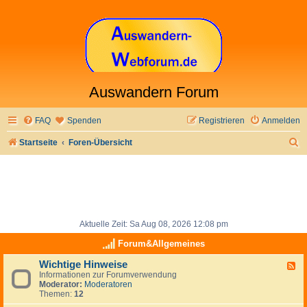
Auswandern Forum
FAQ
Spenden
Registrieren
Anmelden
S
Startseite
Foren-Übersicht
u
c
h
e
Aktuelle Zeit: Sa Aug 08, 2026 12:08 pm
Forum&Allgemeines
Wichtige Hinweise
F
Informationen zur Forumverwendung
e
Moderator:
Moderatoren
e
Themen:
12
d
-