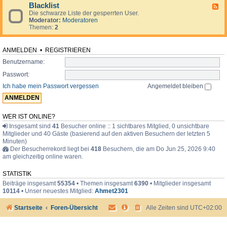
d
o
i
Blacklist
F
e
r
m
Die schwarze Liste der gesperrten User.
e
n
u
e
Moderator:
Moderatoren
e
.
m
r
Themen:
2
d
.
-
.
B
l
ANMELDEN
•
REGISTRIEREN
a
Benutzername:
c
k
Passwort:
l
i
Ich habe mein Passwort vergessen
Angemeldet bleiben
s
t
WER IST ONLINE?
Insgesamt sind
41
Besucher online :: 1 sichtbares Mitglied, 0 unsichtbare
Mitglieder und 40 Gäste (basierend auf den aktiven Besuchern der letzten 5
Minuten)
Der Besucherrekord liegt bei
418
Besuchern, die am Do Jun 25, 2026 9:40
am gleichzeitig online waren.
STATISTIK
Beiträge insgesamt
55354
• Themen insgesamt
6390
• Mitglieder insgesamt
10114
• Unser neuestes Mitglied:
Ahmet2301
Startseite
Foren-Übersicht
Alle Zeiten sind
UTC+02:00