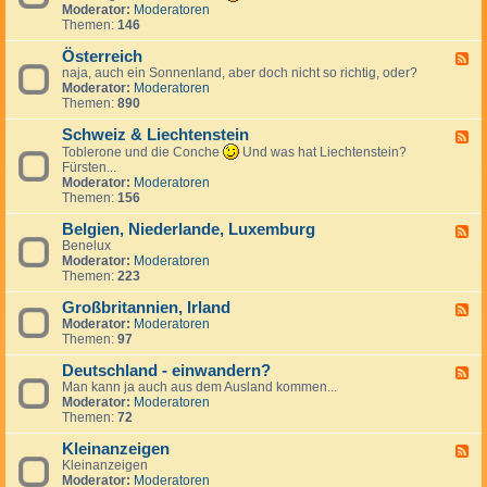
k
n
e
d
Moderator:
Moderatoren
h
r
d
c
-
Themen:
146
i
e
S
h
T
e
i
p
e
ü
Österreich
n
F
c
a
n
r
naja, auch ein Sonnenland, aber doch nicht so richtig, oder?
,
e
h
n
l
k
Moderator:
Moderatoren
S
e
i
a
e
Themen:
890
l
d
e
n
i
o
-
n
d
Schweiz & Liechtenstein
w
Ö
F
a
s
e
Toblerone und die Conche
Und was hat Liechtenstein?
k
t
e
Fürsten...
e
e
d
Moderator:
Moderatoren
i
r
-
Themen:
156
r
S
e
c
Belgien, Niederlande, Luxemburg
F
i
h
Benelux
e
c
w
Moderator:
Moderatoren
e
h
e
Themen:
223
d
i
-
z
Großbritannien, Irland
B
F
&
e
Moderator:
Moderatoren
e
L
l
Themen:
97
e
i
g
d
e
i
Deutschland - einwandern?
-
F
c
e
G
Man kann ja auch aus dem Ausland kommen...
e
h
n
r
Moderator:
Moderatoren
e
t
,
o
Themen:
72
d
e
N
ß
-
n
i
b
Kleinanzeigen
D
F
s
e
r
e
Kleinanzeigen
e
t
d
i
u
Moderator:
Moderatoren
e
e