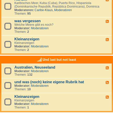
S
i
Karibisches Meer, Kuba (Cuba), Puerto Rico, Hispaniola
e
ü
s
(Dominikanische Republik, República Dominicana), Dominica
e
d
c
Moderatoren:
Caribe-Klaus
,
Moderatoren
d
m
h
Themen:
95
-
e
e
K
e
r
was vergessen
a
F
r
O
r
Welche Meere gibt es noch?
e
(
z
i
Moderator:
Moderatoren
e
M
e
b
Themen:
2
d
a
a
i
-
r
n
k
Kleinanzeigen
w
F
d
a
Kleinanzeigen
e
e
s
Moderator:
Moderatoren
e
l
v
Themen:
2
d
S
e
-
u
r
K
r
Und last but not least
g
l
)
e
e
Australien, Neuseeland
s
F
i
s
Moderator:
Moderatoren
e
n
e
Themen:
132
e
a
n
d
n
und was (noch) keine eigene Rubrik hat
-
z
F
A
e
Moderator:
Moderatoren
e
u
i
Themen:
10
e
s
g
d
t
e
Kleinanzeigen
-
F
r
n
u
Kleinanzeigen
e
a
n
Moderator:
Moderatoren
e
l
d
Themen:
1
d
i
w
-