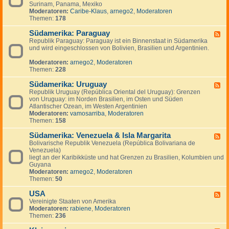
n
g
Surinam, Panama, Mexiko
d
a
e
Moderatoren:
Caribe-Klaus
,
arnego2
,
Moderatoren
-
d
n
Themen:
178
S
a
ü
Südamerika: Paraguay
d
F
-
Republik Paraguay: Paraguay ist ein Binnenstaat in Südamerika
e
,
und wird eingeschlossen von Bolivien, Brasilien und Argentinien.
e
M
d
i
Moderatoren:
arnego2
,
Moderatoren
-
t
Themen:
228
S
t
ü
e
Südamerika: Uruguay
d
F
l
a
Republik Uruguay (República Oriental del Uruguay): Grenzen
e
a
m
von Uruguay: im Norden Brasilien, im Osten und Süden
e
m
e
Atlantischer Ozean, im Westen Argentinien
d
e
r
Moderatoren:
vamosarriba
,
Moderatoren
-
r
i
Themen:
158
S
i
k
ü
k
a
Südamerika: Venezuela & Isla Margarita
d
F
a
:
a
Bolivarische Republik Venezuela (República Bolivariana de
e
P
m
Venezuela)
e
a
e
liegt an der Karibikküste und hat Grenzen zu Brasilien, Kolumbien und
d
r
r
Guyana
-
a
i
Moderatoren:
arnego2
,
Moderatoren
S
g
k
Themen:
50
ü
u
a
d
a
:
USA
a
F
y
U
m
Vereinigte Staaten von Amerika
e
r
e
Moderatoren:
rabiene
,
Moderatoren
e
u
r
Themen:
236
d
g
i
-
u
k