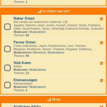
e
t
t
Themen:
1
d
i
r
a
s
-
n
l
n
c
K
a
Im Osten was los?
n
h
l
n
i
l
e
d
e
Naher Osten
a
F
i
e
n
n
Die Länder der arabischen Halbinsel. Z.B.
e
n
,
,
d
Ägypten, Bahrein, Israel, Jemen, Kuwait, Libanon, Oman, Palästina,
e
a
L
I
-
Qatar, Saudi Arabien, Syrien, Vereinigte Arabische Emirate, Jordanien
d
n
u
r
e
Moderator:
Moderatoren
-
z
x
l
i
Themen:
80
N
e
e
a
n
a
i
m
n
w
Ferner Osten
h
g
F
b
d
a
e
e
China, Indonesien, Japan, Kambodscha, Laos, Vietnam,
e
u
n
r
n
Malaysia, Nordkorea, Taiwan, Thailand, Singapur, Südkorea, ...
e
r
d
O
Moderatoren:
Winneone
,
Moderatoren
d
g
e
s
Themen:
95
-
r
t
F
n
e
Süd-Asien
e
F
?
n
r
Indien
e
n
Moderator:
Moderatoren
e
e
Themen:
21
d
r
-
O
Kleinanzeigen
S
F
s
ü
Kleinanzeigen
e
t
d
Moderator:
Moderatoren
e
e
-
Themen:
2
d
n
A
-
s
K
Afrika
i
l
e
e
Südliches Afrika
n
F
i