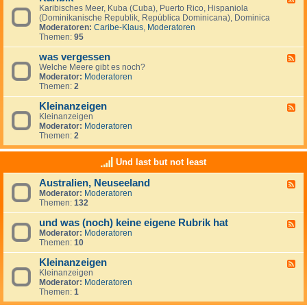
S
i
Karibisches Meer, Kuba (Cuba), Puerto Rico, Hispaniola
e
ü
s
(Dominikanische Republik, República Dominicana), Dominica
e
d
c
Moderatoren:
Caribe-Klaus
,
Moderatoren
d
m
h
Themen:
95
-
e
e
K
e
r
was vergessen
a
F
r
O
r
Welche Meere gibt es noch?
e
(
z
i
Moderator:
Moderatoren
e
M
e
b
Themen:
2
d
a
a
i
-
r
n
k
Kleinanzeigen
w
F
d
a
Kleinanzeigen
e
e
s
Moderator:
Moderatoren
e
l
v
Themen:
2
d
S
e
-
u
r
K
r
Und last but not least
g
l
)
e
e
Australien, Neuseeland
s
F
i
s
Moderator:
Moderatoren
e
n
e
Themen:
132
e
a
n
d
n
und was (noch) keine eigene Rubrik hat
-
z
F
A
e
Moderator:
Moderatoren
e
u
i
Themen:
10
e
s
g
d
t
e
Kleinanzeigen
-
F
r
n
u
Kleinanzeigen
e
a
n
Moderator:
Moderatoren
e
l
d
Themen:
1
d
i
w
-