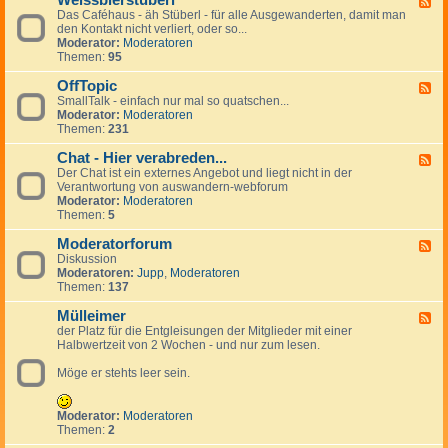
Weissbierstüberl
F
o
l
e
Das Caféhaus - äh Stüberl - für alle Ausgewanderten, damit man
e
l
e
r
den Kontakt nicht verliert, oder so...
e
-
i
s
Moderator:
Moderatoren
d
t
n
Themen:
95
-
a
a
W
l
n
OffTopic
e
F
k
z
i
SmallTalk - einfach nur mal so quatschen...
e
i
e
s
Moderator:
Moderatoren
e
n
i
s
Themen:
231
d
g
g
b
-
s
e
i
Chat - Hier verabreden...
O
F
p
n
e
f
Der Chat ist ein externes Angebot und liegt nicht in der
e
a
r
f
Verantwortung von auswandern-webforum
e
n
s
T
Moderator:
Moderatoren
d
i
t
o
Themen:
5
-
s
ü
p
C
h
b
i
Moderatorforum
h
F
e
c
a
Diskussion
e
r
t
Moderatoren:
Jupp
,
Moderatoren
e
l
-
Themen:
137
d
H
-
i
Mülleimer
M
F
e
o
der Platz für die Entgleisungen der Mitglieder mit einer
e
r
d
Halbwertzeit von 2 Wochen - und nur zum lesen.
e
v
e
d
e
r
Möge er stehts leer sein.
-
r
a
M
a
t
ü
b
o
l
Moderator:
Moderatoren
r
r
l
Themen:
2
e
f
e