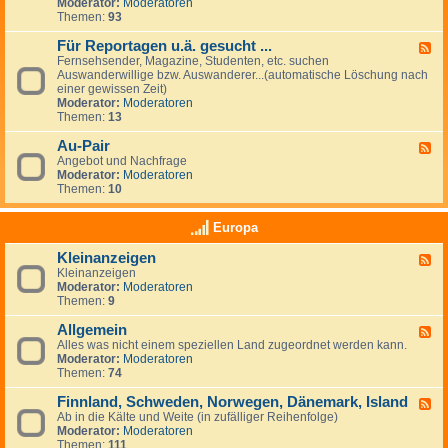
G
Moderator:
Moderatoren
e
e
Themen:
93
s
u
Für Reportagen u.ä. gesucht ...
F
c
Fernsehsender, Magazine, Studenten, etc. suchen
e
h
Auswanderwillige bzw. Auswanderer...(automatische Löschung nach
e
e
einer gewissen Zeit)
d
/
Moderator:
Moderatoren
-
A
Themen:
13
F
n
ü
g
Au-Pair
r
F
e
R
Angebot und Nachfrage
e
b
e
Moderator:
Moderatoren
e
o
p
Themen:
10
d
t
o
-
e
r
A
v
Europa
t
u
o
a
-
n
Kleinanzeigen
g
F
P
A
e
Kleinanzeigen
e
a
r
n
Moderator:
Moderatoren
e
i
b
u
Themen:
9
d
r
e
.
-
i
ä
Allgemein
K
F
t
.
l
Alles was nicht einem speziellen Land zugeordnet werden kann.
e
g
g
e
Moderator:
Moderatoren
e
e
e
i
Themen:
74
d
b
s
n
-
e
u
a
Finnland, Schweden, Norwegen, Dänemark, Island
A
F
r
c
n
l
Ab in die Kälte und Weite (in zufälliger Reihenfolge)
e
n
h
z
l
Moderator:
Moderatoren
e
&
t
e
g
Themen:
111
d