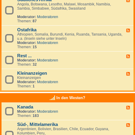
Angola, Botswana, Lesotho, Malawi, Mosambik, Namibia,
e
n
Sambia, Simbabwe, Südafrika, Swasiland
e
a
d
n
Moderator:
Moderatoren
-
z
Themen:
87
S
e
ü
i
Ostafrika
d
g
F
l
e
Äthiopien, Somalia, Burundi, Kenia, Ruanda, Tansania, Uganda,
e
i
n
u.a. (Inseln siehe unter Inseln)
e
c
Moderator:
Moderatoren
d
h
Themen:
15
-
e
O
s
Rest ...
s
F
A
t
Moderator:
Moderatoren
e
f
a
Themen:
32
e
r
f
d
i
r
Kleinanzeigen
-
F
k
i
R
Kleinanzeigen
e
a
k
e
Moderator:
Moderatoren
e
a
s
Themen:
1
d
t
-
.
K
In den Westen?
.
l
.
e
Kanada
F
i
Moderator:
Moderatoren
e
n
Themen:
183
e
a
d
n
Süd-, Mittelamerika
-
z
F
K
e
Argentinien, Bolivien, Brasilien, Chile, Ecuador, Guyana,
e
a
i
Kolumbien, Peru,
e