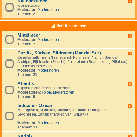
Kleinanzeigen
U
F
a
a
S
Kleinanzeigen
e
y
:
A
Moderator:
Moderatoren
e
V
Themen:
2
d
e
-
n
K
Reif für die Insel
e
l
z
e
u
Mittelmeer
F
i
e
Moderator:
Moderatoren
e
n
l
Themen:
7
e
a
a
d
n
&
Pazifik, Südsee, Südmeer (Mar del Sur)
-
z
F
I
M
e
Gesellschaftsinseln (Französisch Polynesien/Tahiti), Samoa-
e
s
i
i
Archipel, Fiji-Inseln, (Fidschi), Philippinen (Republika ng Pilipinas)
e
l
t
g
(indonesischer Archipel)
d
a
t
e
Moderator:
Moderatoren
-
M
e
n
Themen:
21
P
a
l
a
r
m
Atlantik
z
F
g
e
i
Kapverdische Inseln, Kapverden
e
a
e
f
Moderatoren:
colon
,
Moderatoren
e
r
r
i
Themen:
6
d
i
k
-
t
,
Indischer Ozean
A
F
a
S
t
Madagaskar, Mauritius, Mayotte, Reunion, Rodrigues,
e
ü
l
Seychellen, Zanzibar, Malediven, SriLanka
e
d
a
d
s
n
Moderator:
Moderatoren
-
e
t
Themen:
13
I
e
i
n
,
k
Karibik
d
F