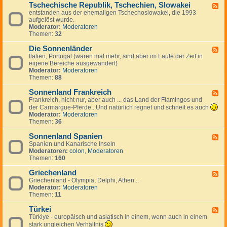
g
a
Tschechische Republik, Tschechien, Slowakei
-
m
F
e
n
B
entstanden aus der ehemaligen Tschechoslowakei, die 1993
a
e
s
i
u
aufgelöst wurde.
r
e
J
e
l
Moderator:
Moderatoren
k
d
u
n
g
Themen:
32
,
-
g
a
I
T
o
r
Die Sonnenländer
s
s
F
s
i
l
c
Italien, Portugal (waren mal mehr, sind aber im Laufe der Zeit in
e
l
e
a
h
eigene Bereiche ausgewandert)
e
a
n
n
e
Moderator:
Moderatoren
d
w
d
c
Themen:
88
-
i
h
D
e
i
Sonnenland Frankreich
i
F
n
s
e
Frankreich, nicht nur, aber auch ... das Land der Flamingos und
e
c
S
e
der Carmargue-Pferde...Und natürlich regnet und schneit es auch
h
o
d
Moderator:
Moderatoren
e
n
-
Themen:
36
R
n
S
e
e
o
Sonnenland Spanien
F
p
n
n
Spanien und Kanarische Inseln
e
u
l
n
Moderatoren:
colon
,
Moderatoren
e
b
ä
e
Themen:
160
d
l
n
n
-
i
d
l
Griechenland
S
F
k
e
a
o
Griechenland - Olympia, Delphi, Athen...
e
,
r
n
n
Moderator:
Moderatoren
e
T
d
n
Themen:
11
d
s
F
e
-
c
r
n
Türkei
G
F
h
a
l
r
Türkiye - europäisch und asiatisch in einem, wenn auch in einem
e
e
n
a
i
e
stark ungleichen Verhältnis
c