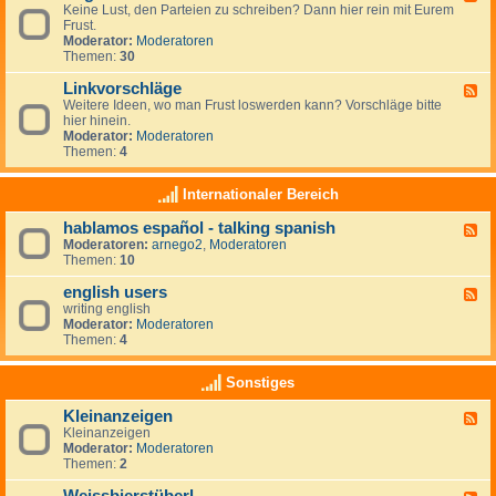
r
r
Keine Lust, den Parteien zu schreiben? Dann hier rein mit Eurem
e
t
a
Frust.
e
e
u
Moderator:
Moderatoren
d
i
m
Themen:
30
-
e
z
A
n
i
Linkvorschläge
l
F
-
e
l
Weitere Ideen, wo man Frust loswerden kann? Vorschläge bitte
e
L
l
g
hier hinein.
e
i
e
e
Moderator:
Moderatoren
d
n
n
m
Themen:
4
-
k
e
L
s
i
i
Internationaler Bereich
n
n
k
hablamos español - talking spanish
F
v
Moderatoren:
arnego2
,
Moderatoren
e
o
Themen:
10
e
r
d
s
english users
-
c
F
h
h
writing english
e
a
l
Moderator:
Moderatoren
e
b
ä
Themen:
4
d
l
g
-
a
e
e
Sonstiges
m
n
o
g
Kleinanzeigen
s
F
l
e
Kleinanzeigen
e
i
s
Moderator:
Moderatoren
e
s
p
Themen:
2
d
h
a
-
u
ñ
K
s