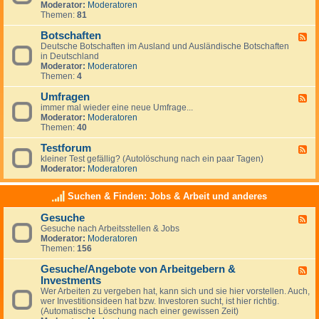
g
Moderator:
Moderatoren
d
e
Themen:
81
-
m
N
e
Botschaften
e
F
i
w
Deutsche Botschaften im Ausland und Ausländische Botschaften
e
n
s
in Deutschland
e
e
Moderator:
Moderatoren
d
s
Themen:
4
-
z
B
u
Umfragen
o
F
m
t
immer mal wieder eine neue Umfrage...
e
T
s
Moderator:
Moderatoren
e
h
c
Themen:
40
d
e
h
-
m
a
Testforum
U
F
a
f
m
kleiner Test gefällig? (Autolöschung nach ein paar Tagen)
e
A
t
f
Moderator:
Moderatoren
e
u
e
r
d
s
n
a
-
w
Suchen & Finden: Jobs & Arbeit und anderes
g
T
a
e
e
n
Gesuche
n
F
s
d
Gesuche nach Arbeitsstellen & Jobs
e
t
e
Moderator:
Moderatoren
e
f
r
Themen:
156
d
o
n
-
r
Gesuche/Angebote von Arbeitgebern &
G
u
F
e
m
Investments
e
s
e
Wer Arbeiten zu vergeben hat, kann sich und sie hier vorstellen. Auch,
u
d
wer Investitionsideen hat bzw. Investoren sucht, ist hier richtig.
c
-
(Automatische Löschung nach einer gewissen Zeit)
h