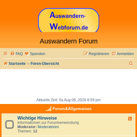
Auswandern Forum
FAQ
Spenden
Registrieren
Anmelden
S
Startseite
Foren-Übersicht
u
c
h
e
Aktuelle Zeit: Sa Aug 08, 2026 8:59 pm
Forum&Allgemeines
Wichtige Hinweise
F
Informationen zur Forumverwendung
e
Moderator:
Moderatoren
e
Themen:
12
d
-