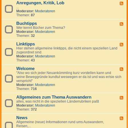
Anregungen, Kritik, Lob
W
F
i
...
e
c
Moderator:
Moderatoren
e
h
Themen:
87
d
t
-
i
Buchtipps
A
F
g
n
Wer kennt Bücher zum Thema?
e
e
r
Moderator:
Moderatoren
e
H
e
Themen:
32
d
i
g
-
n
u
Linktipps
B
F
w
n
u
Hier stehen allgemeine linktipps, die nicht einem speziellen Land
e
e
g
c
zugeordnet sind.
e
i
e
h
Moderator:
Moderatoren
d
s
n
t
Themen:
43
-
e
,
i
L
K
p
Welcome
i
F
r
p
n
"Also wo sich jeder Neuankömmling kurz vorstellen kann und
e
i
s
k
seine Beweggründe kundtut weswegen er da ist und was er/sie sich
e
t
t
verspricht"
d
i
i
Moderator:
Moderatoren
-
k
p
Themen:
716
W
,
p
e
L
s
Allgemeines zum Thema Auswandern
l
F
o
c
alles, was nicht in die speziellen Länderrubriken paßt
e
b
o
Moderator:
Moderatoren
e
m
Themen:
372
d
e
-
News
A
F
l
Allgemeine (neue) Informationen rund ums Auswandern,
e
l
Reisen,...
e