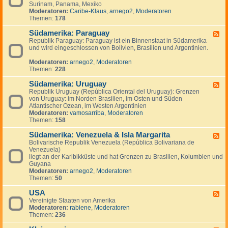
n
g
Surinam, Panama, Mexiko
d
a
e
Moderatoren:
Caribe-Klaus
,
arnego2
,
Moderatoren
-
d
n
Themen:
178
S
a
ü
Südamerika: Paraguay
d
F
-
Republik Paraguay: Paraguay ist ein Binnenstaat in Südamerika
e
,
und wird eingeschlossen von Bolivien, Brasilien und Argentinien.
e
M
d
i
Moderatoren:
arnego2
,
Moderatoren
-
t
Themen:
228
S
t
ü
e
Südamerika: Uruguay
d
F
l
a
Republik Uruguay (República Oriental del Uruguay): Grenzen
e
a
m
von Uruguay: im Norden Brasilien, im Osten und Süden
e
m
e
Atlantischer Ozean, im Westen Argentinien
d
e
r
Moderatoren:
vamosarriba
,
Moderatoren
-
r
i
Themen:
158
S
i
k
ü
k
a
Südamerika: Venezuela & Isla Margarita
d
F
a
:
a
Bolivarische Republik Venezuela (República Bolivariana de
e
P
m
Venezuela)
e
a
e
liegt an der Karibikküste und hat Grenzen zu Brasilien, Kolumbien und
d
r
r
Guyana
-
a
i
Moderatoren:
arnego2
,
Moderatoren
S
g
k
Themen:
50
ü
u
a
d
a
:
USA
a
F
y
U
m
Vereinigte Staaten von Amerika
e
r
e
Moderatoren:
rabiene
,
Moderatoren
e
u
r
Themen:
236
d
g
i
-
u
k