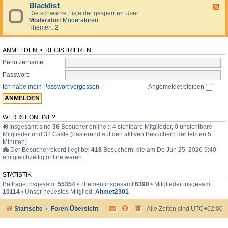
d
o
i
Blacklist
F
e
r
m
Die schwarze Liste der gesperrten User.
e
n
u
e
Moderator:
Moderatoren
e
.
m
r
Themen:
2
d
.
-
.
B
l
ANMELDEN
•
REGISTRIEREN
a
Benutzername:
c
k
Passwort:
l
i
Ich habe mein Passwort vergessen
Angemeldet bleiben
s
t
WER IST ONLINE?
Insgesamt sind
36
Besucher online :: 4 sichtbare Mitglieder, 0 unsichtbare
Mitglieder und 32 Gäste (basierend auf den aktiven Besuchern der letzten 5
Minuten)
Der Besucherrekord liegt bei
418
Besuchern, die am Do Jun 25, 2026 9:40
am gleichzeitig online waren.
STATISTIK
Beiträge insgesamt
55354
• Themen insgesamt
6390
• Mitglieder insgesamt
10114
• Unser neuestes Mitglied:
Ahmet2301
Startseite
Foren-Übersicht
Alle Zeiten sind
UTC+02:00