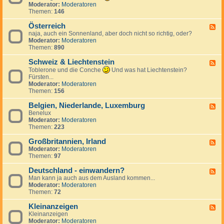
k
n
e
d
Moderator:
Moderatoren
h
r
d
c
-
Themen:
146
i
e
S
h
T
e
i
p
e
ü
Österreich
n
F
c
a
n
r
naja, auch ein Sonnenland, aber doch nicht so richtig, oder?
,
e
h
n
l
k
Moderator:
Moderatoren
S
e
i
a
e
Themen:
890
l
d
e
n
i
o
-
n
d
Schweiz & Liechtenstein
w
Ö
F
a
s
e
Toblerone und die Conche
Und was hat Liechtenstein?
k
t
e
Fürsten...
e
e
d
Moderator:
Moderatoren
i
r
-
Themen:
156
r
S
e
c
Belgien, Niederlande, Luxemburg
F
i
h
Benelux
e
c
w
Moderator:
Moderatoren
e
h
e
Themen:
223
d
i
-
z
Großbritannien, Irland
B
F
&
e
Moderator:
Moderatoren
e
L
l
Themen:
97
e
i
g
d
e
i
Deutschland - einwandern?
-
F
c
e
G
Man kann ja auch aus dem Ausland kommen...
e
h
n
r
Moderator:
Moderatoren
e
t
,
o
Themen:
72
d
e
N
ß
-
n
i
b
Kleinanzeigen
D
F
s
e
r
e
Kleinanzeigen
e
t
d
i
u
Moderator:
Moderatoren
e
e