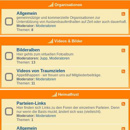
e
a
K
Organisationen
n
s
l
,
(
e
N
Allgemein
n
F
i
e
o
gemeinnützige und kommerzielle Organisationen zur
e
n
u
c
Unterstützung von Auslandsaufenthalten auf Zeit oder auch dauerhaft.
e
a
s
h
Moderator:
Moderatoren
d
n
e
)
Themen:
8
-
z
e
k
A
e
l
e
l
i
Videos & Bilder
a
i
l
g
n
n
g
e
d
Bilderalben
e
F
e
n
e
Hier gehts zum virtuellen Fotoalbum
e
m
i
Moderatoren:
Jupp
,
Moderatoren
e
e
g
Themen:
13
d
i
e
-
n
n
Videos von Traumzielen
B
F
e
i
Appetithappen - wir freuen uns auf Mitgliederbeiträge.
e
R
l
Moderator:
Moderatoren
e
u
d
Themen:
11
d
b
e
-
r
r
V
Heimatfrust
i
a
i
k
l
d
h
Parteien-Links
b
F
e
a
e
Hier finden sich Links zu den Foren der einzelnen Parteien. Denn
e
o
t
n
nur wenn die Basis muckt, ändert sich was (vielleicht).
e
s
Moderator:
Moderatoren
d
v
Themen:
1
-
o
P
n
Allgemein
a
T
F