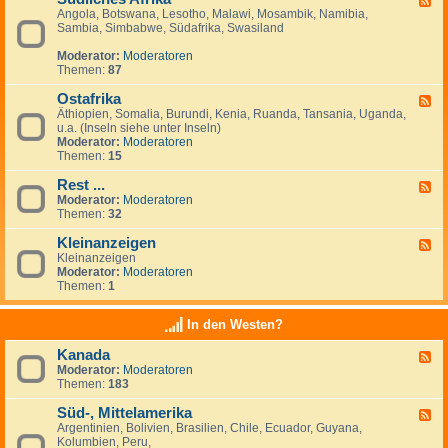
Angola, Botswana, Lesotho, Malawi, Mosambik, Namibia,
e
n
Sambia, Simbabwe, Südafrika, Swasiland
e
a
d
n
Moderator:
Moderatoren
-
z
Themen:
87
S
e
ü
i
Ostafrika
d
g
F
l
e
Äthiopien, Somalia, Burundi, Kenia, Ruanda, Tansania, Uganda,
e
i
n
u.a. (Inseln siehe unter Inseln)
e
c
Moderator:
Moderatoren
d
h
Themen:
15
-
e
O
s
Rest ...
s
F
A
t
Moderator:
Moderatoren
e
f
a
Themen:
32
e
r
f
d
i
r
Kleinanzeigen
-
F
k
i
R
Kleinanzeigen
e
a
k
e
Moderator:
Moderatoren
e
a
s
Themen:
1
d
t
-
.
K
In den Westen?
.
l
.
e
Kanada
F
i
Moderator:
Moderatoren
e
n
Themen:
183
e
a
d
n
Süd-, Mittelamerika
-
z
F
K
e
Argentinien, Bolivien, Brasilien, Chile, Ecuador, Guyana,
e
a
i
Kolumbien, Peru,
e