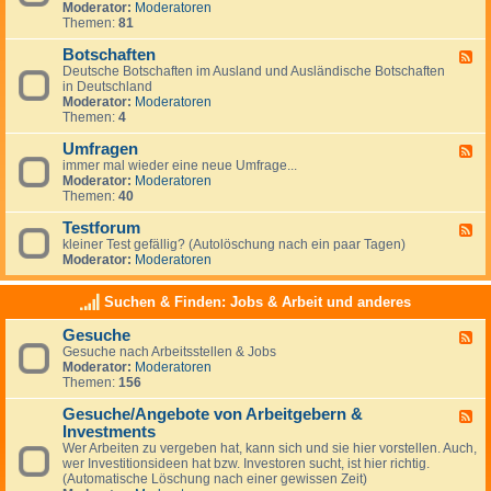
g
Moderator:
Moderatoren
d
e
Themen:
81
-
m
N
e
Botschaften
e
F
i
w
Deutsche Botschaften im Ausland und Ausländische Botschaften
e
n
s
in Deutschland
e
e
Moderator:
Moderatoren
d
s
Themen:
4
-
z
B
u
Umfragen
o
F
m
t
immer mal wieder eine neue Umfrage...
e
T
s
Moderator:
Moderatoren
e
h
c
Themen:
40
d
e
h
-
m
a
Testforum
U
F
a
f
m
kleiner Test gefällig? (Autolöschung nach ein paar Tagen)
e
A
t
f
Moderator:
Moderatoren
e
u
e
r
d
s
n
a
-
w
Suchen & Finden: Jobs & Arbeit und anderes
g
T
a
e
e
n
Gesuche
n
F
s
d
Gesuche nach Arbeitsstellen & Jobs
e
t
e
Moderator:
Moderatoren
e
f
r
Themen:
156
d
o
n
-
r
Gesuche/Angebote von Arbeitgebern &
G
u
F
e
m
Investments
e
s
e
Wer Arbeiten zu vergeben hat, kann sich und sie hier vorstellen. Auch,
u
d
wer Investitionsideen hat bzw. Investoren sucht, ist hier richtig.
c
-
(Automatische Löschung nach einer gewissen Zeit)
h