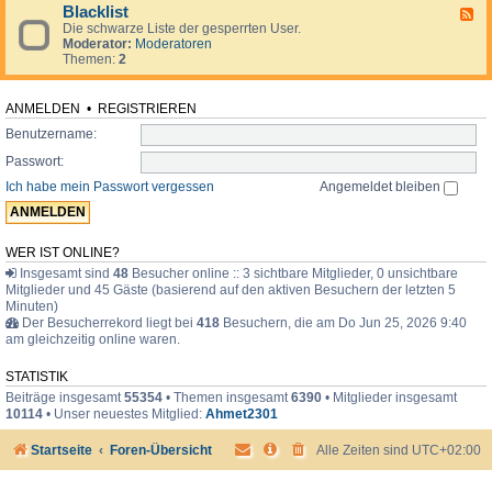
d
o
i
Blacklist
F
e
r
m
Die schwarze Liste der gesperrten User.
e
n
u
e
Moderator:
Moderatoren
e
.
m
r
Themen:
2
d
.
-
.
B
l
ANMELDEN
•
REGISTRIEREN
a
Benutzername:
c
k
Passwort:
l
i
Ich habe mein Passwort vergessen
Angemeldet bleiben
s
t
WER IST ONLINE?
Insgesamt sind
48
Besucher online :: 3 sichtbare Mitglieder, 0 unsichtbare
Mitglieder und 45 Gäste (basierend auf den aktiven Besuchern der letzten 5
Minuten)
Der Besucherrekord liegt bei
418
Besuchern, die am Do Jun 25, 2026 9:40
am gleichzeitig online waren.
STATISTIK
Beiträge insgesamt
55354
• Themen insgesamt
6390
• Mitglieder insgesamt
10114
• Unser neuestes Mitglied:
Ahmet2301
Startseite
Foren-Übersicht
Alle Zeiten sind
UTC+02:00