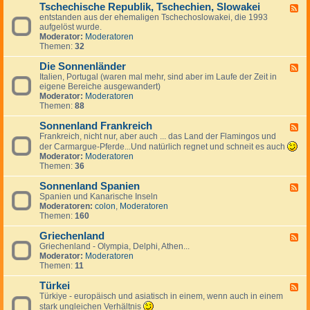
g
a
Tschechische Republik, Tschechien, Slowakei
-
m
F
e
n
B
entstanden aus der ehemaligen Tschechoslowakei, die 1993
a
e
s
i
u
aufgelöst wurde.
r
e
J
e
l
Moderator:
Moderatoren
k
d
u
n
g
Themen:
32
,
-
g
a
I
T
o
r
Die Sonnenländer
s
s
F
s
i
l
c
Italien, Portugal (waren mal mehr, sind aber im Laufe der Zeit in
e
l
e
a
h
eigene Bereiche ausgewandert)
e
a
n
n
e
Moderator:
Moderatoren
d
w
d
c
Themen:
88
-
i
h
D
e
i
Sonnenland Frankreich
i
F
n
s
e
Frankreich, nicht nur, aber auch ... das Land der Flamingos und
e
c
S
e
der Carmargue-Pferde...Und natürlich regnet und schneit es auch
h
o
d
Moderator:
Moderatoren
e
n
-
Themen:
36
R
n
S
e
e
o
Sonnenland Spanien
F
p
n
n
Spanien und Kanarische Inseln
e
u
l
n
Moderatoren:
colon
,
Moderatoren
e
b
ä
e
Themen:
160
d
l
n
n
-
i
d
l
Griechenland
S
F
k
e
a
o
Griechenland - Olympia, Delphi, Athen...
e
,
r
n
n
Moderator:
Moderatoren
e
T
d
n
Themen:
11
d
s
F
e
-
c
r
n
Türkei
G
F
h
a
l
r
Türkiye - europäisch und asiatisch in einem, wenn auch in einem
e
e
n
a
i
e
stark ungleichen Verhältnis
c