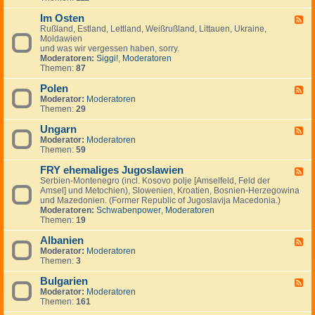
I
.
i
e
-
n
.
g
m
Im Osten
F
F
v
.
e
e
i
Rußland, Estland, Lettland, Weißrußland, Littauen, Ukraine,
e
e
n
i
n
Moldawien
e
s
n
n
und was wir vergessen haben, sorry.
d
t
l
Moderatoren:
Siggi!
,
Moderatoren
-
m
a
Themen:
87
I
e
n
m
n
d
Polen
O
F
t
,
s
Moderator:
Moderatoren
e
s
S
t
Themen:
29
e
c
e
d
h
n
Ungarn
-
F
w
P
Moderator:
Moderatoren
e
e
o
Themen:
59
e
d
l
d
e
e
FRY ehemaliges Jugoslawien
-
F
n
n
U
Serbien-Montenegro (incl. Kosovo polje [Amselfeld, Feld der
e
,
n
Amsel] und Metochien), Slowenien, Kroatien, Bosnien-Herzegowina
e
N
g
und Mazedonien. (Former Republic of Jugoslavija Macedonia.)
d
o
a
Moderatoren:
Schwabenpower
,
Moderatoren
-
r
r
Themen:
19
F
w
n
R
e
Albanien
Y
F
g
e
Moderator:
Moderatoren
e
e
h
Themen:
3
e
n
e
d
,
m
Bulgarien
-
F
D
a
A
Moderator:
Moderatoren
e
ä
l
l
Themen:
161
e
n
i
b
d
e