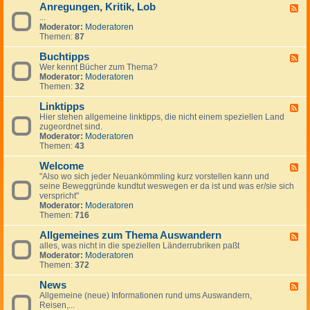
Anregungen, Kritik, Lob
W
F
i
...
e
c
Moderator:
Moderatoren
e
h
Themen:
87
d
t
-
i
Buchtipps
A
F
g
n
Wer kennt Bücher zum Thema?
e
e
r
Moderator:
Moderatoren
e
H
e
Themen:
32
d
i
g
-
n
u
Linktipps
B
F
w
n
u
Hier stehen allgemeine linktipps, die nicht einem speziellen Land
e
e
g
c
zugeordnet sind.
e
i
e
h
Moderator:
Moderatoren
d
s
n
t
Themen:
43
-
e
,
i
L
K
p
Welcome
i
F
r
p
n
"Also wo sich jeder Neuankömmling kurz vorstellen kann und
e
i
s
k
seine Beweggründe kundtut weswegen er da ist und was er/sie sich
e
t
t
verspricht"
d
i
i
Moderator:
Moderatoren
-
k
p
Themen:
716
W
,
p
e
L
s
Allgemeines zum Thema Auswandern
l
F
o
c
alles, was nicht in die speziellen Länderrubriken paßt
e
b
o
Moderator:
Moderatoren
e
m
Themen:
372
d
e
-
News
A
F
l
Allgemeine (neue) Informationen rund ums Auswandern,
e
l
Reisen,...
e