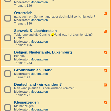
k
n
e
d
Moderator:
Moderatoren
h
r
d
c
-
Themen:
146
i
e
S
h
T
e
i
p
e
ü
Österreich
n
F
c
a
n
r
naja, auch ein Sonnenland, aber doch nicht so richtig, oder?
,
e
h
n
l
k
Moderator:
Moderatoren
S
e
i
a
e
Themen:
890
l
d
e
n
i
o
-
n
d
Schweiz & Liechtenstein
w
Ö
F
a
s
e
Toblerone und die Conche
Und was hat Liechtenstein?
k
t
e
Fürsten...
e
e
d
Moderator:
Moderatoren
i
r
-
Themen:
156
r
S
e
c
Belgien, Niederlande, Luxemburg
F
i
h
Benelux
e
c
w
Moderator:
Moderatoren
e
h
e
Themen:
223
d
i
-
z
Großbritannien, Irland
B
F
&
e
Moderator:
Moderatoren
e
L
l
Themen:
97
e
i
g
d
e
i
Deutschland - einwandern?
-
F
c
e
G
Man kann ja auch aus dem Ausland kommen...
e
h
n
r
Moderator:
Moderatoren
e
t
,
o
Themen:
72
d
e
N
ß
-
n
i
b
Kleinanzeigen
D
F
s
e
r
e
Kleinanzeigen
e
t
d
i
u
Moderator:
Moderatoren
e
e