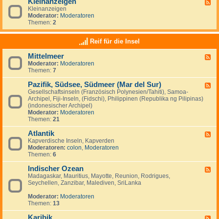
Kleinanzeigen
U
F
a
a
S
Kleinanzeigen
e
y
:
A
Moderator:
Moderatoren
e
V
Themen:
2
d
e
-
n
K
Reif für die Insel
e
l
z
e
u
Mittelmeer
F
i
e
Moderator:
Moderatoren
e
n
l
Themen:
7
e
a
a
d
n
&
Pazifik, Südsee, Südmeer (Mar del Sur)
-
z
F
I
M
e
Gesellschaftsinseln (Französisch Polynesien/Tahiti), Samoa-
e
s
i
i
Archipel, Fiji-Inseln, (Fidschi), Philippinen (Republika ng Pilipinas)
e
l
t
g
(indonesischer Archipel)
d
a
t
e
Moderator:
Moderatoren
-
M
e
n
Themen:
21
P
a
l
a
r
m
Atlantik
z
F
g
e
i
Kapverdische Inseln, Kapverden
e
a
e
f
Moderatoren:
colon
,
Moderatoren
e
r
r
i
Themen:
6
d
i
k
-
t
,
Indischer Ozean
A
F
a
S
t
Madagaskar, Mauritius, Mayotte, Reunion, Rodrigues,
e
ü
l
Seychellen, Zanzibar, Malediven, SriLanka
e
d
a
d
s
n
Moderator:
Moderatoren
-
e
t
Themen:
13
I
e
i
n
,
k
Karibik
d
F