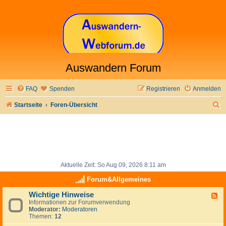
Auswandern Forum
FAQ
Spenden
Registrieren
Anmelden
S
Startseite
Foren-Übersicht
u
c
h
e
Aktuelle Zeit: So Aug 09, 2026 8:11 am
Forum&Allgemeines
Wichtige Hinweise
F
Informationen zur Forumverwendung
e
Moderator:
Moderatoren
e
Themen:
12
d
-