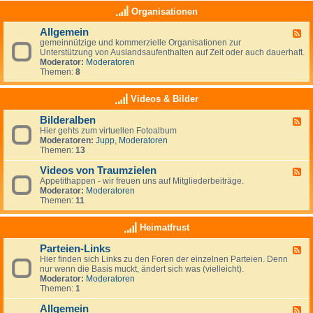
e
a
K
Organisationen
n
s
l
,
(
e
N
Allgemein
n
F
i
e
o
gemeinnützige und kommerzielle Organisationen zur
e
n
u
c
Unterstützung von Auslandsaufenthalten auf Zeit oder auch dauerhaft.
e
a
s
h
Moderator:
Moderatoren
d
n
e
)
Themen:
8
-
z
e
k
A
e
l
e
l
i
Videos & Bilder
a
i
l
g
n
n
g
e
d
Bilderalben
e
F
e
n
e
Hier gehts zum virtuellen Fotoalbum
e
m
i
Moderatoren:
Jupp
,
Moderatoren
e
e
g
Themen:
13
d
i
e
-
n
n
Videos von Traumzielen
B
F
e
i
Appetithappen - wir freuen uns auf Mitgliederbeiträge.
e
R
l
Moderator:
Moderatoren
e
u
d
Themen:
11
d
b
e
-
r
r
V
Heimatfrust
i
a
i
k
l
d
h
Parteien-Links
b
F
e
a
e
Hier finden sich Links zu den Foren der einzelnen Parteien. Denn
e
o
t
n
nur wenn die Basis muckt, ändert sich was (vielleicht).
e
s
Moderator:
Moderatoren
d
v
Themen:
1
-
o
P
n
Allgemein
a
T
F