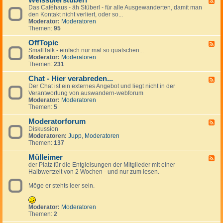
Weissbierstüberl
F
o
l
e
Das Caféhaus - äh Stüberl - für alle Ausgewanderten, damit man
e
l
e
r
den Kontakt nicht verliert, oder so...
e
-
i
s
Moderator:
Moderatoren
d
t
n
Themen:
95
-
a
a
W
l
n
OffTopic
e
F
k
z
i
SmallTalk - einfach nur mal so quatschen...
e
i
e
s
Moderator:
Moderatoren
e
n
i
s
Themen:
231
d
g
g
b
-
s
e
i
Chat - Hier verabreden...
O
F
p
n
e
f
Der Chat ist ein externes Angebot und liegt nicht in der
e
a
r
f
Verantwortung von auswandern-webforum
e
n
s
T
Moderator:
Moderatoren
d
i
t
o
Themen:
5
-
s
ü
p
C
h
b
i
Moderatorforum
h
F
e
c
a
Diskussion
e
r
t
Moderatoren:
Jupp
,
Moderatoren
e
l
-
Themen:
137
d
H
-
i
Mülleimer
M
F
e
o
der Platz für die Entgleisungen der Mitglieder mit einer
e
r
d
Halbwertzeit von 2 Wochen - und nur zum lesen.
e
v
e
d
e
r
Möge er stehts leer sein.
-
r
a
M
a
t
ü
b
o
l
Moderator:
Moderatoren
r
r
l
Themen:
2
e
f
e