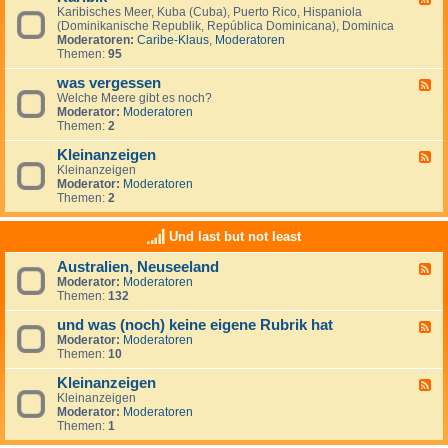
S
i
Karibisches Meer, Kuba (Cuba), Puerto Rico, Hispaniola
e
ü
s
(Dominikanische Republik, República Dominicana), Dominica
e
d
c
Moderatoren:
Caribe-Klaus
,
Moderatoren
d
m
h
Themen:
95
-
e
e
K
e
r
was vergessen
a
F
r
O
r
Welche Meere gibt es noch?
e
(
z
i
Moderator:
Moderatoren
e
M
e
b
Themen:
2
d
a
a
i
-
r
n
k
Kleinanzeigen
w
F
d
a
Kleinanzeigen
e
e
s
Moderator:
Moderatoren
e
l
v
Themen:
2
d
S
e
-
u
r
K
r
Und last but not least
g
l
)
e
e
Australien, Neuseeland
s
F
i
s
Moderator:
Moderatoren
e
n
e
Themen:
132
e
a
n
d
n
und was (noch) keine eigene Rubrik hat
-
z
F
A
e
Moderator:
Moderatoren
e
u
i
Themen:
10
e
s
g
d
t
e
Kleinanzeigen
-
F
r
n
u
Kleinanzeigen
e
a
n
Moderator:
Moderatoren
e
l
d
Themen:
1
d
i
w
-