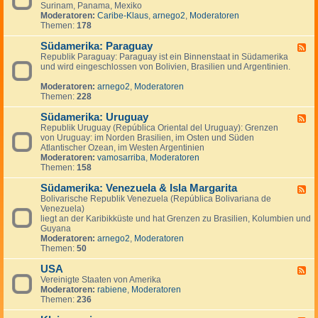
n
g
Surinam, Panama, Mexiko
d
a
e
Moderatoren:
Caribe-Klaus
,
arnego2
,
Moderatoren
-
d
n
Themen:
178
S
a
ü
Südamerika: Paraguay
d
F
-
Republik Paraguay: Paraguay ist ein Binnenstaat in Südamerika
e
,
und wird eingeschlossen von Bolivien, Brasilien und Argentinien.
e
M
d
i
Moderatoren:
arnego2
,
Moderatoren
-
t
Themen:
228
S
t
ü
e
Südamerika: Uruguay
d
F
l
a
Republik Uruguay (República Oriental del Uruguay): Grenzen
e
a
m
von Uruguay: im Norden Brasilien, im Osten und Süden
e
m
e
Atlantischer Ozean, im Westen Argentinien
d
e
r
Moderatoren:
vamosarriba
,
Moderatoren
-
r
i
Themen:
158
S
i
k
ü
k
a
Südamerika: Venezuela & Isla Margarita
d
F
a
:
a
Bolivarische Republik Venezuela (República Bolivariana de
e
P
m
Venezuela)
e
a
e
liegt an der Karibikküste und hat Grenzen zu Brasilien, Kolumbien und
d
r
r
Guyana
-
a
i
Moderatoren:
arnego2
,
Moderatoren
S
g
k
Themen:
50
ü
u
a
d
a
:
USA
a
F
y
U
m
Vereinigte Staaten von Amerika
e
r
e
Moderatoren:
rabiene
,
Moderatoren
e
u
r
Themen:
236
d
g
i
-
u
k