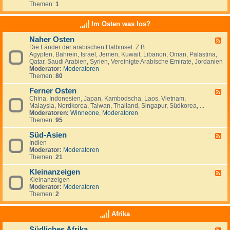
e
t
t
Themen:
1
d
i
r
a
s
-
n
l
n
c
K
a
Im Osten was los?
n
h
l
n
i
l
e
d
e
Naher Osten
a
F
i
e
n
n
Die Länder der arabischen Halbinsel. Z.B.
e
n
,
,
d
Ägypten, Bahrein, Israel, Jemen, Kuwait, Libanon, Oman, Palästina,
e
a
L
I
-
Qatar, Saudi Arabien, Syrien, Vereinigte Arabische Emirate, Jordanien
d
n
u
r
e
Moderator:
Moderatoren
-
z
x
l
i
Themen:
80
N
e
e
a
n
a
i
m
n
w
Ferner Osten
h
g
F
b
d
a
e
e
China, Indonesien, Japan, Kambodscha, Laos, Vietnam,
e
u
n
r
n
Malaysia, Nordkorea, Taiwan, Thailand, Singapur, Südkorea, ...
e
r
d
O
Moderatoren:
Winneone
,
Moderatoren
d
g
e
s
Themen:
95
-
r
t
F
n
e
Süd-Asien
e
F
?
n
r
Indien
e
n
Moderator:
Moderatoren
e
e
Themen:
21
d
r
-
O
Kleinanzeigen
S
F
s
ü
Kleinanzeigen
e
t
d
Moderator:
Moderatoren
e
e
-
Themen:
2
d
n
A
-
s
K
Afrika
i
l
e
e
Südliches Afrika
n
F
i