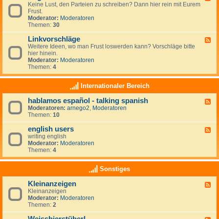
r
r
Keine Lust, den Parteien zu schreiben? Dann hier rein mit Eurem
e
t
a
Frust.
e
e
u
Moderator:
Moderatoren
d
i
m
Themen:
30
-
e
z
A
n
i
Linkvorschläge
l
F
-
e
l
Weitere Ideen, wo man Frust loswerden kann? Vorschläge bitte
e
L
l
g
hier hinein.
e
i
e
e
Moderator:
Moderatoren
d
n
n
m
Themen:
4
-
k
e
L
s
i
i
Internationaler Bereich
n
n
k
hablamos español - talking spanish
F
v
Moderatoren:
arnego2
,
Moderatoren
e
o
Themen:
10
e
r
d
s
english users
-
c
F
h
h
writing english
e
a
l
Moderator:
Moderatoren
e
b
ä
Themen:
4
d
l
g
-
a
e
e
Sonstiges
m
n
o
g
Kleinanzeigen
s
F
l
e
Kleinanzeigen
e
i
s
Moderator:
Moderatoren
e
s
p
Themen:
2
d
h
a
-
u
ñ
K
s