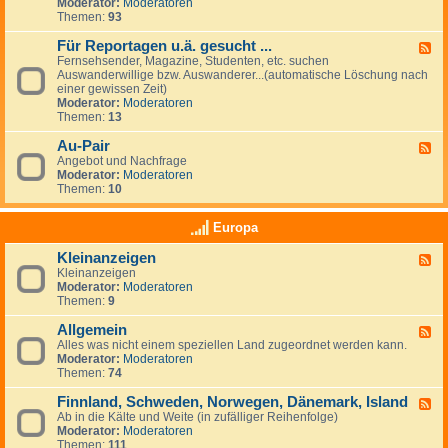
G
Moderator:
Moderatoren
e
e
Themen:
93
s
u
Für Reportagen u.ä. gesucht ...
F
c
Fernsehsender, Magazine, Studenten, etc. suchen
e
h
Auswanderwillige bzw. Auswanderer...(automatische Löschung nach
e
e
einer gewissen Zeit)
d
/
Moderator:
Moderatoren
-
A
Themen:
13
F
n
ü
g
Au-Pair
r
F
e
R
Angebot und Nachfrage
e
b
e
Moderator:
Moderatoren
e
o
p
Themen:
10
d
t
o
-
e
r
A
v
Europa
t
u
o
a
-
n
Kleinanzeigen
g
F
P
A
e
Kleinanzeigen
e
a
r
n
Moderator:
Moderatoren
e
i
b
u
Themen:
9
d
r
e
.
-
i
ä
Allgemein
K
F
t
.
l
Alles was nicht einem speziellen Land zugeordnet werden kann.
e
g
g
e
Moderator:
Moderatoren
e
e
e
i
Themen:
74
d
b
s
n
-
e
u
a
Finnland, Schweden, Norwegen, Dänemark, Island
A
F
r
c
n
l
Ab in die Kälte und Weite (in zufälliger Reihenfolge)
e
n
h
z
l
Moderator:
Moderatoren
e
&
t
e
g
Themen:
111
d