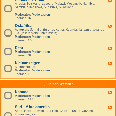
Angola, Botswana, Lesotho, Malawi, Mosambik, Namibia,
e
n
Sambia, Simbabwe, Südafrika, Swasiland
e
a
d
n
Moderator:
Moderatoren
-
z
Themen:
87
S
e
ü
i
Ostafrika
d
g
F
l
e
Äthiopien, Somalia, Burundi, Kenia, Ruanda, Tansania, Uganda,
e
i
n
u.a. (Inseln siehe unter Inseln)
e
c
Moderator:
Moderatoren
d
h
Themen:
15
-
e
O
s
Rest ...
s
F
A
t
Moderator:
Moderatoren
e
f
a
Themen:
32
e
r
f
d
i
r
Kleinanzeigen
-
F
k
i
R
Kleinanzeigen
e
a
k
e
Moderator:
Moderatoren
e
a
s
Themen:
1
d
t
-
.
K
In den Westen?
.
l
.
e
Kanada
F
i
Moderator:
Moderatoren
e
n
Themen:
183
e
a
d
n
Süd-, Mittelamerika
-
z
F
K
e
Argentinien, Bolivien, Brasilien, Chile, Ecuador, Guyana,
e
a
i
Kolumbien, Peru,
e