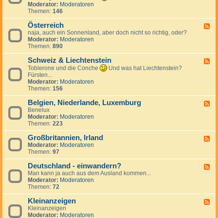
k
n
e
d
Moderator:
Moderatoren
h
r
d
c
-
Themen:
146
i
e
S
h
T
e
i
p
e
ü
Österreich
n
F
c
a
n
r
naja, auch ein Sonnenland, aber doch nicht so richtig, oder?
,
e
h
n
l
k
Moderator:
Moderatoren
S
e
i
a
e
Themen:
890
l
d
e
n
i
o
-
n
d
Schweiz & Liechtenstein
w
Ö
F
a
s
e
Toblerone und die Conche
Und was hat Liechtenstein?
k
t
e
Fürsten...
e
e
d
Moderator:
Moderatoren
i
r
-
Themen:
156
r
S
e
c
Belgien, Niederlande, Luxemburg
F
i
h
Benelux
e
c
w
Moderator:
Moderatoren
e
h
e
Themen:
223
d
i
-
z
Großbritannien, Irland
B
F
&
e
Moderator:
Moderatoren
e
L
l
Themen:
97
e
i
g
d
e
i
Deutschland - einwandern?
-
F
c
e
G
Man kann ja auch aus dem Ausland kommen...
e
h
n
r
Moderator:
Moderatoren
e
t
,
o
Themen:
72
d
e
N
ß
-
n
i
b
Kleinanzeigen
D
F
s
e
r
e
Kleinanzeigen
e
t
d
i
u
Moderator:
Moderatoren
e
e