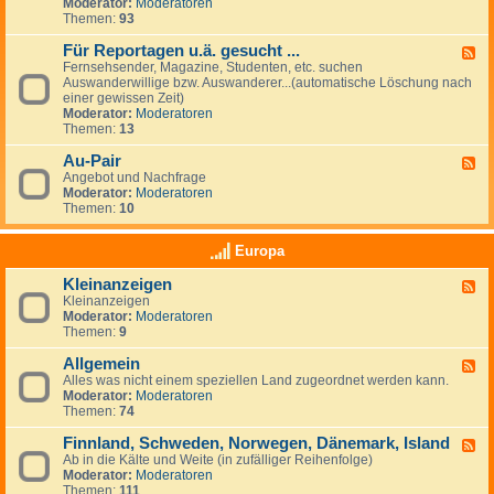
G
Moderator:
Moderatoren
e
e
Themen:
93
s
u
Für Reportagen u.ä. gesucht ...
F
c
Fernsehsender, Magazine, Studenten, etc. suchen
e
h
Auswanderwillige bzw. Auswanderer...(automatische Löschung nach
e
e
einer gewissen Zeit)
d
/
Moderator:
Moderatoren
-
A
Themen:
13
F
n
ü
g
Au-Pair
r
F
e
R
Angebot und Nachfrage
e
b
e
Moderator:
Moderatoren
e
o
p
Themen:
10
d
t
o
-
e
r
A
v
Europa
t
u
o
a
-
n
Kleinanzeigen
g
F
P
A
e
Kleinanzeigen
e
a
r
n
Moderator:
Moderatoren
e
i
b
u
Themen:
9
d
r
e
.
-
i
ä
Allgemein
K
F
t
.
l
Alles was nicht einem speziellen Land zugeordnet werden kann.
e
g
g
e
Moderator:
Moderatoren
e
e
e
i
Themen:
74
d
b
s
n
-
e
u
a
Finnland, Schweden, Norwegen, Dänemark, Island
A
F
r
c
n
l
Ab in die Kälte und Weite (in zufälliger Reihenfolge)
e
n
h
z
l
Moderator:
Moderatoren
e
&
t
e
g
Themen:
111
d