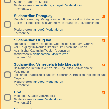
n
g
Surinam, Panama, Mexiko
d
a
e
Moderatoren:
Caribe-Klaus
,
arnego2
,
Moderatoren
-
d
n
Themen:
178
S
a
ü
Südamerika: Paraguay
d
F
-
Republik Paraguay: Paraguay ist ein Binnenstaat in Südamerika
e
,
und wird eingeschlossen von Bolivien, Brasilien und Argentinien.
e
M
d
i
Moderatoren:
arnego2
,
Moderatoren
-
t
Themen:
228
S
t
ü
e
Südamerika: Uruguay
d
F
l
a
Republik Uruguay (República Oriental del Uruguay): Grenzen
e
a
m
von Uruguay: im Norden Brasilien, im Osten und Süden
e
m
e
Atlantischer Ozean, im Westen Argentinien
d
e
r
Moderatoren:
vamosarriba
,
Moderatoren
-
r
i
Themen:
158
S
i
k
ü
k
a
Südamerika: Venezuela & Isla Margarita
d
F
a
:
a
Bolivarische Republik Venezuela (República Bolivariana de
e
P
m
Venezuela)
e
a
e
liegt an der Karibikküste und hat Grenzen zu Brasilien, Kolumbien und
d
r
r
Guyana
-
a
i
Moderatoren:
arnego2
,
Moderatoren
S
g
k
Themen:
50
ü
u
a
d
a
:
USA
a
F
y
U
m
Vereinigte Staaten von Amerika
e
r
e
Moderatoren:
rabiene
,
Moderatoren
e
u
r
Themen:
236
d
g
i
-
u
k