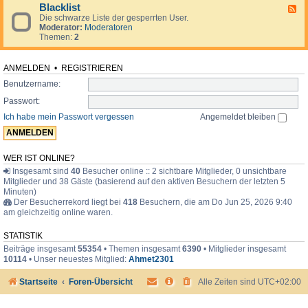
d
o
i
Blacklist
F
e
r
m
Die schwarze Liste der gesperrten User.
e
n
u
e
Moderator:
Moderatoren
e
.
m
r
Themen:
2
d
.
-
.
B
l
ANMELDEN
•
REGISTRIEREN
a
Benutzername:
c
k
Passwort:
l
i
Ich habe mein Passwort vergessen
Angemeldet bleiben
s
t
WER IST ONLINE?
Insgesamt sind
40
Besucher online :: 2 sichtbare Mitglieder, 0 unsichtbare
Mitglieder und 38 Gäste (basierend auf den aktiven Besuchern der letzten 5
Minuten)
Der Besucherrekord liegt bei
418
Besuchern, die am Do Jun 25, 2026 9:40
am gleichzeitig online waren.
STATISTIK
Beiträge insgesamt
55354
• Themen insgesamt
6390
• Mitglieder insgesamt
10114
• Unser neuestes Mitglied:
Ahmet2301
Startseite
Foren-Übersicht
Alle Zeiten sind
UTC+02:00