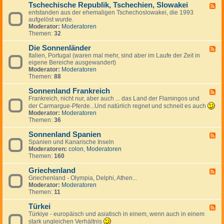
g
a
Tschechische Republik, Tschechien, Slowakei
-
m
F
e
n
B
entstanden aus der ehemaligen Tschechoslowakei, die 1993
a
e
s
i
u
aufgelöst wurde.
r
e
J
e
l
Moderator:
Moderatoren
k
d
u
n
g
Themen:
32
,
-
g
a
I
T
o
r
Die Sonnenländer
s
s
F
s
i
l
c
Italien, Portugal (waren mal mehr, sind aber im Laufe der Zeit in
e
l
e
a
h
eigene Bereiche ausgewandert)
e
a
n
n
e
Moderator:
Moderatoren
d
w
d
c
Themen:
88
-
i
h
D
e
i
Sonnenland Frankreich
i
F
n
s
e
Frankreich, nicht nur, aber auch ... das Land der Flamingos und
e
c
S
e
der Carmargue-Pferde...Und natürlich regnet und schneit es auch
h
o
d
Moderator:
Moderatoren
e
n
-
Themen:
36
R
n
S
e
e
o
Sonnenland Spanien
F
p
n
n
Spanien und Kanarische Inseln
e
u
l
n
Moderatoren:
colon
,
Moderatoren
e
b
ä
e
Themen:
160
d
l
n
n
-
i
d
l
Griechenland
S
F
k
e
a
o
Griechenland - Olympia, Delphi, Athen...
e
,
r
n
n
Moderator:
Moderatoren
e
T
d
n
Themen:
11
d
s
F
e
-
c
r
n
Türkei
G
F
h
a
l
r
Türkiye - europäisch und asiatisch in einem, wenn auch in einem
e
e
n
a
i
e
stark ungleichen Verhältnis
c