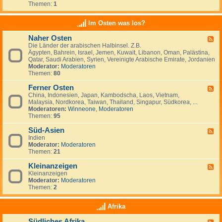
e
t
t
Themen:
1
d
i
r
a
s
-
n
l
n
c
K
a
Im Osten was los?
n
h
l
n
i
l
e
d
e
Naher Osten
a
F
i
e
n
n
Die Länder der arabischen Halbinsel. Z.B.
e
n
,
,
d
Ägypten, Bahrein, Israel, Jemen, Kuwait, Libanon, Oman, Palästina,
e
a
L
I
-
Qatar, Saudi Arabien, Syrien, Vereinigte Arabische Emirate, Jordanien
d
n
u
r
e
Moderator:
Moderatoren
-
z
x
l
i
Themen:
80
N
e
e
a
n
a
i
m
n
w
Ferner Osten
h
g
F
b
d
a
e
e
China, Indonesien, Japan, Kambodscha, Laos, Vietnam,
e
u
n
r
n
Malaysia, Nordkorea, Taiwan, Thailand, Singapur, Südkorea, ...
e
r
d
O
Moderatoren:
Winneone
,
Moderatoren
d
g
e
s
Themen:
95
-
r
t
F
n
e
Süd-Asien
e
F
?
n
r
Indien
e
n
Moderator:
Moderatoren
e
e
Themen:
21
d
r
-
O
Kleinanzeigen
S
F
s
ü
Kleinanzeigen
e
t
d
Moderator:
Moderatoren
e
e
-
Themen:
2
d
n
A
-
s
K
Afrika
i
l
e
e
Südliches Afrika
n
F
i