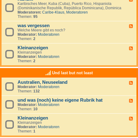
S
i
Karibisches Meer, Kuba (Cuba), Puerto Rico, Hispaniola
e
ü
s
(Dominikanische Republik, República Dominicana), Dominica
e
d
c
Moderatoren:
Caribe-Klaus
,
Moderatoren
d
m
h
Themen:
95
-
e
e
K
e
r
was vergessen
a
F
r
O
r
Welche Meere gibt es noch?
e
(
z
i
Moderator:
Moderatoren
e
M
e
b
Themen:
2
d
a
a
i
-
r
n
k
Kleinanzeigen
w
F
d
a
Kleinanzeigen
e
e
s
Moderator:
Moderatoren
e
l
v
Themen:
2
d
S
e
-
u
r
K
r
Und last but not least
g
l
)
e
e
Australien, Neuseeland
s
F
i
s
Moderator:
Moderatoren
e
n
e
Themen:
132
e
a
n
d
n
und was (noch) keine eigene Rubrik hat
-
z
F
A
e
Moderator:
Moderatoren
e
u
i
Themen:
10
e
s
g
d
t
e
Kleinanzeigen
-
F
r
n
u
Kleinanzeigen
e
a
n
Moderator:
Moderatoren
e
l
d
Themen:
1
d
i
w
-