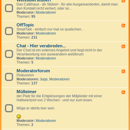
Weissbierstüberl
F
o
l
e
Das Caféhaus - äh Stüberl - für alle Ausgewanderten, damit man
e
l
e
r
den Kontakt nicht verliert, oder so...
e
-
i
s
Moderator:
Moderatoren
d
t
n
Themen:
95
-
a
a
W
l
n
OffTopic
e
F
k
z
i
SmallTalk - einfach nur mal so quatschen...
e
i
e
s
Moderator:
Moderatoren
e
n
i
s
Themen:
231
d
g
g
b
-
s
e
i
Chat - Hier verabreden...
O
F
p
n
e
f
Der Chat ist ein externes Angebot und liegt nicht in der
e
a
r
f
Verantwortung von auswandern-webforum
e
n
s
T
Moderator:
Moderatoren
d
i
t
o
Themen:
5
-
s
ü
p
C
h
b
i
Moderatorforum
h
F
e
c
a
Diskussion
e
r
t
Moderatoren:
Jupp
,
Moderatoren
e
l
-
Themen:
137
d
H
-
i
Mülleimer
M
F
e
o
der Platz für die Entgleisungen der Mitglieder mit einer
e
r
d
Halbwertzeit von 2 Wochen - und nur zum lesen.
e
v
e
d
e
r
Möge er stehts leer sein.
-
r
a
M
a
t
ü
b
o
l
Moderator:
Moderatoren
r
r
l
Themen:
2
e
f
e