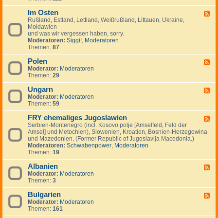
I
.
i
e
-
n
.
g
m
Im Osten
F
F
v
.
e
e
i
Rußland, Estland, Lettland, Weißrußland, Littauen, Ukraine,
e
e
n
i
n
Moldawien
e
s
n
n
und was wir vergessen haben, sorry.
d
t
l
Moderatoren:
Siggi!
,
Moderatoren
-
m
a
Themen:
87
I
e
n
m
n
d
Polen
O
F
t
,
s
Moderator:
Moderatoren
e
s
S
t
Themen:
29
e
c
e
d
h
n
Ungarn
-
F
w
P
Moderator:
Moderatoren
e
e
o
Themen:
59
e
d
l
d
e
e
FRY ehemaliges Jugoslawien
-
F
n
n
U
Serbien-Montenegro (incl. Kosovo polje [Amselfeld, Feld der
e
,
n
Amsel] und Metochien), Slowenien, Kroatien, Bosnien-Herzegowina
e
N
g
und Mazedonien. (Former Republic of Jugoslavija Macedonia.)
d
o
a
Moderatoren:
Schwabenpower
,
Moderatoren
-
r
r
Themen:
19
F
w
n
R
e
Albanien
Y
F
g
e
Moderator:
Moderatoren
e
e
h
Themen:
3
e
n
e
d
,
m
Bulgarien
-
F
D
a
A
Moderator:
Moderatoren
e
ä
l
l
Themen:
161
e
n
i
b
d
e