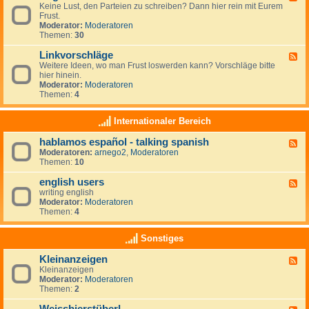
r
r
Keine Lust, den Parteien zu schreiben? Dann hier rein mit Eurem
e
t
a
Frust.
e
e
u
Moderator:
Moderatoren
d
i
m
Themen:
30
-
e
z
A
n
i
Linkvorschläge
l
F
-
e
l
Weitere Ideen, wo man Frust loswerden kann? Vorschläge bitte
e
L
l
g
hier hinein.
e
i
e
e
Moderator:
Moderatoren
d
n
n
m
Themen:
4
-
k
e
L
s
i
i
Internationaler Bereich
n
n
k
hablamos español - talking spanish
F
v
Moderatoren:
arnego2
,
Moderatoren
e
o
Themen:
10
e
r
d
s
english users
-
c
F
h
h
writing english
e
a
l
Moderator:
Moderatoren
e
b
ä
Themen:
4
d
l
g
-
a
e
e
Sonstiges
m
n
o
g
Kleinanzeigen
s
F
l
e
Kleinanzeigen
e
i
s
Moderator:
Moderatoren
e
s
p
Themen:
2
d
h
a
-
u
ñ
K
s