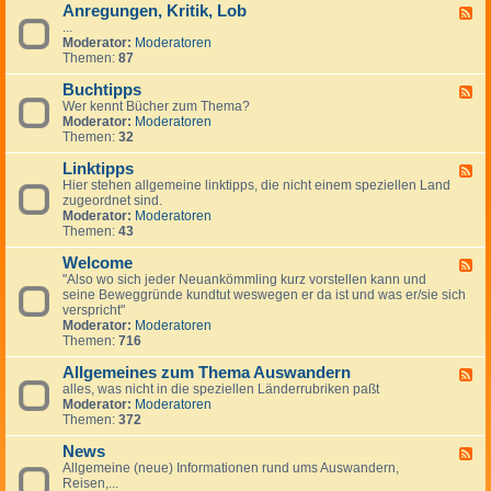
Anregungen, Kritik, Lob
W
F
i
...
e
c
Moderator:
Moderatoren
e
h
Themen:
87
d
t
-
i
Buchtipps
A
F
g
n
Wer kennt Bücher zum Thema?
e
e
r
Moderator:
Moderatoren
e
H
e
Themen:
32
d
i
g
-
n
u
Linktipps
B
F
w
n
u
Hier stehen allgemeine linktipps, die nicht einem speziellen Land
e
e
g
c
zugeordnet sind.
e
i
e
h
Moderator:
Moderatoren
d
s
n
t
Themen:
43
-
e
,
i
L
K
p
Welcome
i
F
r
p
n
"Also wo sich jeder Neuankömmling kurz vorstellen kann und
e
i
s
k
seine Beweggründe kundtut weswegen er da ist und was er/sie sich
e
t
t
verspricht"
d
i
i
Moderator:
Moderatoren
-
k
p
Themen:
716
W
,
p
e
L
s
Allgemeines zum Thema Auswandern
l
F
o
c
alles, was nicht in die speziellen Länderrubriken paßt
e
b
o
Moderator:
Moderatoren
e
m
Themen:
372
d
e
-
News
A
F
l
Allgemeine (neue) Informationen rund ums Auswandern,
e
l
Reisen,...
e