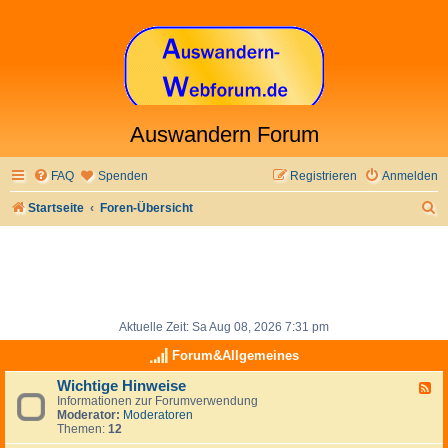
Auswandern Forum
FAQ
Spenden
Registrieren
Anmelden
S
Startseite
Foren-Übersicht
u
c
h
e
Aktuelle Zeit: Sa Aug 08, 2026 7:31 pm
Forum&Allgemeines
Wichtige Hinweise
F
Informationen zur Forumverwendung
e
Moderator:
Moderatoren
e
Themen:
12
d
-