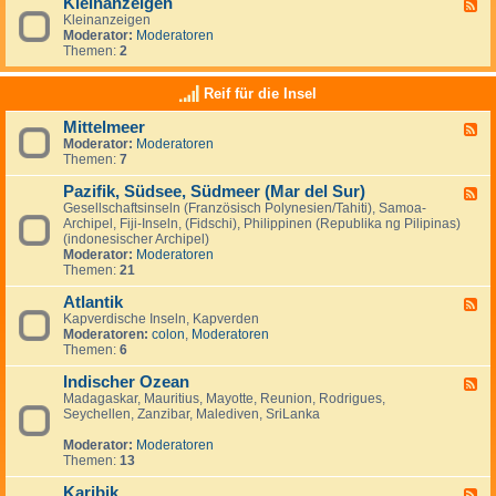
Kleinanzeigen
U
F
a
a
S
Kleinanzeigen
e
y
:
A
Moderator:
Moderatoren
e
V
Themen:
2
d
e
-
n
K
Reif für die Insel
e
l
z
e
u
Mittelmeer
F
i
e
Moderator:
Moderatoren
e
n
l
Themen:
7
e
a
a
d
n
&
Pazifik, Südsee, Südmeer (Mar del Sur)
-
z
F
I
M
e
Gesellschaftsinseln (Französisch Polynesien/Tahiti), Samoa-
e
s
i
i
Archipel, Fiji-Inseln, (Fidschi), Philippinen (Republika ng Pilipinas)
e
l
t
g
(indonesischer Archipel)
d
a
t
e
Moderator:
Moderatoren
-
M
e
n
Themen:
21
P
a
l
a
r
m
Atlantik
z
F
g
e
i
Kapverdische Inseln, Kapverden
e
a
e
f
Moderatoren:
colon
,
Moderatoren
e
r
r
i
Themen:
6
d
i
k
-
t
,
Indischer Ozean
A
F
a
S
t
Madagaskar, Mauritius, Mayotte, Reunion, Rodrigues,
e
ü
l
Seychellen, Zanzibar, Malediven, SriLanka
e
d
a
d
s
n
Moderator:
Moderatoren
-
e
t
Themen:
13
I
e
i
n
,
k
Karibik
d
F