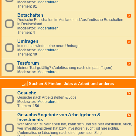
g
Moderator:
Moderatoren
d
e
Themen:
81
-
m
N
e
Botschaften
e
F
i
w
Deutsche Botschaften im Ausland und Ausländische Botschaften
e
n
s
in Deutschland
e
e
Moderator:
Moderatoren
d
s
Themen:
4
-
z
B
u
Umfragen
o
F
m
t
immer mal wieder eine neue Umfrage...
e
T
s
Moderator:
Moderatoren
e
h
c
Themen:
40
d
e
h
-
m
a
Testforum
U
F
a
f
m
kleiner Test gefällig? (Autolöschung nach ein paar Tagen)
e
A
t
f
Moderator:
Moderatoren
e
u
e
r
d
s
n
a
-
w
Suchen & Finden: Jobs & Arbeit und anderes
g
T
a
e
e
n
Gesuche
n
F
s
d
Gesuche nach Arbeitsstellen & Jobs
e
t
e
Moderator:
Moderatoren
e
f
r
Themen:
156
d
o
n
-
r
Gesuche/Angebote von Arbeitgebern &
G
u
F
e
m
Investments
e
s
e
Wer Arbeiten zu vergeben hat, kann sich und sie hier vorstellen. Auch,
u
d
wer Investitionsideen hat bzw. Investoren sucht, ist hier richtig.
c
-
(Automatische Löschung nach einer gewissen Zeit)
h