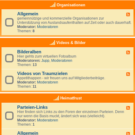
e
a
K
Organisationen
n
s
l
,
(
e
N
Allgemein
n
F
i
e
o
gemeinnützige und kommerzielle Organisationen zur
e
n
u
c
Unterstützung von Auslandsaufenthalten auf Zeit oder auch dauerhaft.
e
a
s
h
Moderator:
Moderatoren
d
n
e
)
Themen:
8
-
z
e
k
A
e
l
e
l
i
Videos & Bilder
a
i
l
g
n
n
g
e
d
Bilderalben
e
F
e
n
e
Hier gehts zum virtuellen Fotoalbum
e
m
i
Moderatoren:
Jupp
,
Moderatoren
e
e
g
Themen:
13
d
i
e
-
n
n
Videos von Traumzielen
B
F
e
i
Appetithappen - wir freuen uns auf Mitgliederbeiträge.
e
R
l
Moderator:
Moderatoren
e
u
d
Themen:
11
d
b
e
-
r
r
V
Heimatfrust
i
a
i
k
l
d
h
Parteien-Links
b
F
e
a
e
Hier finden sich Links zu den Foren der einzelnen Parteien. Denn
e
o
t
n
nur wenn die Basis muckt, ändert sich was (vielleicht).
e
s
Moderator:
Moderatoren
d
v
Themen:
1
-
o
P
n
Allgemein
a
T
F