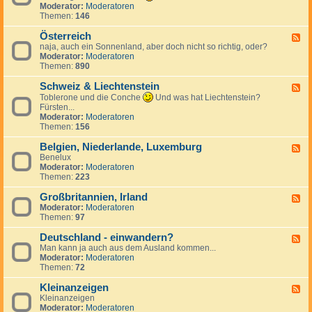
k
n
e
d
Moderator:
Moderatoren
h
r
d
c
-
Themen:
146
i
e
S
h
T
e
i
p
e
ü
Österreich
n
F
c
a
n
r
naja, auch ein Sonnenland, aber doch nicht so richtig, oder?
,
e
h
n
l
k
Moderator:
Moderatoren
S
e
i
a
e
Themen:
890
l
d
e
n
i
o
-
n
d
Schweiz & Liechtenstein
w
Ö
F
a
s
e
Toblerone und die Conche
Und was hat Liechtenstein?
k
t
e
Fürsten...
e
e
d
Moderator:
Moderatoren
i
r
-
Themen:
156
r
S
e
c
Belgien, Niederlande, Luxemburg
F
i
h
Benelux
e
c
w
Moderator:
Moderatoren
e
h
e
Themen:
223
d
i
-
z
Großbritannien, Irland
B
F
&
e
Moderator:
Moderatoren
e
L
l
Themen:
97
e
i
g
d
e
i
Deutschland - einwandern?
-
F
c
e
G
Man kann ja auch aus dem Ausland kommen...
e
h
n
r
Moderator:
Moderatoren
e
t
,
o
Themen:
72
d
e
N
ß
-
n
i
b
Kleinanzeigen
D
F
s
e
r
e
Kleinanzeigen
e
t
d
i
u
Moderator:
Moderatoren
e
e