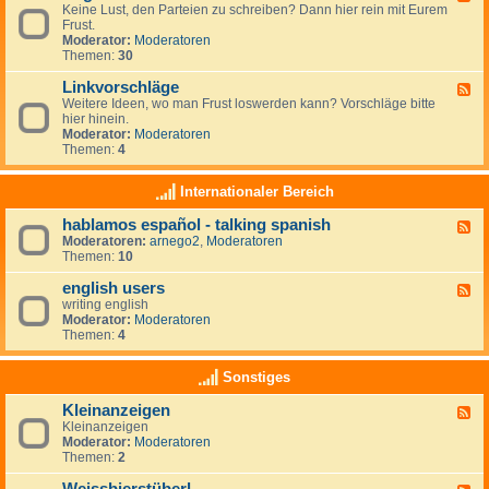
r
r
Keine Lust, den Parteien zu schreiben? Dann hier rein mit Eurem
e
t
a
Frust.
e
e
u
Moderator:
Moderatoren
d
i
m
Themen:
30
-
e
z
A
n
i
Linkvorschläge
l
F
-
e
l
Weitere Ideen, wo man Frust loswerden kann? Vorschläge bitte
e
L
l
g
hier hinein.
e
i
e
e
Moderator:
Moderatoren
d
n
n
m
Themen:
4
-
k
e
L
s
i
i
Internationaler Bereich
n
n
k
hablamos español - talking spanish
F
v
Moderatoren:
arnego2
,
Moderatoren
e
o
Themen:
10
e
r
d
s
english users
-
c
F
h
h
writing english
e
a
l
Moderator:
Moderatoren
e
b
ä
Themen:
4
d
l
g
-
a
e
e
Sonstiges
m
n
o
g
Kleinanzeigen
s
F
l
e
Kleinanzeigen
e
i
s
Moderator:
Moderatoren
e
s
p
Themen:
2
d
h
a
-
u
ñ
K
s