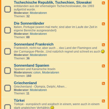
g
a
Tschechische Republik, Tschechien, Slowakei
-
m
F
e
n
B
entstanden aus der ehemaligen Tschechoslowakei, die 1993
a
e
s
i
u
aufgelöst wurde.
r
e
J
e
l
Moderator:
Moderatoren
k
d
u
n
g
Themen:
32
,
-
g
a
I
T
o
r
Die Sonnenländer
s
s
F
s
i
l
c
Italien, Portugal (waren mal mehr, sind aber im Laufe der Zeit in
e
l
e
a
h
eigene Bereiche ausgewandert)
e
a
n
n
e
Moderator:
Moderatoren
d
w
d
c
Themen:
88
-
i
h
D
e
i
Sonnenland Frankreich
i
F
n
s
e
Frankreich, nicht nur, aber auch ... das Land der Flamingos und
e
c
S
e
der Carmargue-Pferde...Und natürlich regnet und schneit es auch
h
o
d
Moderator:
Moderatoren
e
n
-
Themen:
36
R
n
S
e
e
o
Sonnenland Spanien
F
p
n
n
Spanien und Kanarische Inseln
e
u
l
n
Moderatoren:
colon
,
Moderatoren
e
b
ä
e
Themen:
160
d
l
n
n
-
i
d
l
Griechenland
S
F
k
e
a
o
Griechenland - Olympia, Delphi, Athen...
e
,
r
n
n
Moderator:
Moderatoren
e
T
d
n
Themen:
11
d
s
F
e
-
c
r
n
Türkei
G
F
h
a
l
r
Türkiye - europäisch und asiatisch in einem, wenn auch in einem
e
e
n
a
i
e
stark ungleichen Verhältnis
c