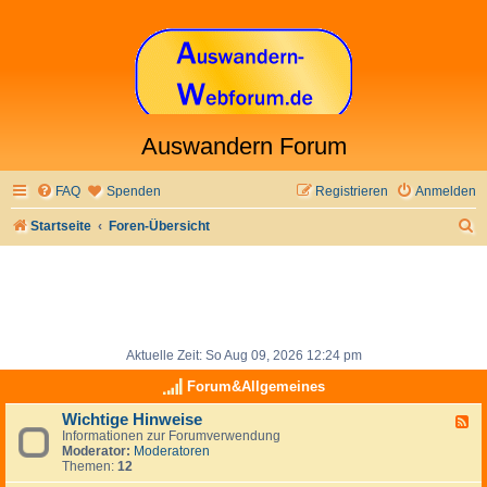
Auswandern Forum
FAQ
Spenden
Registrieren
Anmelden
S
Startseite
Foren-Übersicht
u
c
h
e
Aktuelle Zeit: So Aug 09, 2026 12:24 pm
Forum&Allgemeines
Wichtige Hinweise
F
Informationen zur Forumverwendung
e
Moderator:
Moderatoren
e
Themen:
12
d
-