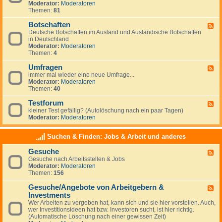
g
Moderator:
Moderatoren
d
e
Themen:
81
-
m
N
e
Botschaften
e
F
i
w
Deutsche Botschaften im Ausland und Ausländische Botschaften
e
n
s
in Deutschland
e
e
Moderator:
Moderatoren
d
s
Themen:
4
-
z
B
u
Umfragen
o
F
m
t
immer mal wieder eine neue Umfrage...
e
T
s
Moderator:
Moderatoren
e
h
c
Themen:
40
d
e
h
-
m
a
Testforum
U
F
a
f
m
kleiner Test gefällig? (Autolöschung nach ein paar Tagen)
e
A
t
f
Moderator:
Moderatoren
e
u
e
r
d
s
n
a
-
w
Suchen & Finden: Jobs & Arbeit und anderes
g
T
a
e
e
n
Gesuche
n
F
s
d
Gesuche nach Arbeitsstellen & Jobs
e
t
e
Moderator:
Moderatoren
e
f
r
Themen:
156
d
o
n
-
r
Gesuche/Angebote von Arbeitgebern &
G
u
F
e
m
Investments
e
s
e
Wer Arbeiten zu vergeben hat, kann sich und sie hier vorstellen. Auch,
u
d
wer Investitionsideen hat bzw. Investoren sucht, ist hier richtig.
c
-
(Automatische Löschung nach einer gewissen Zeit)
h