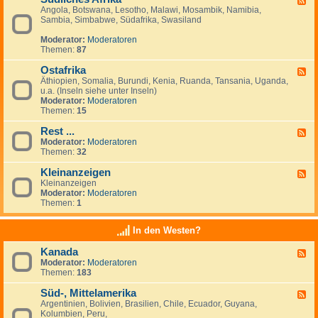
Angola, Botswana, Lesotho, Malawi, Mosambik, Namibia,
e
n
Sambia, Simbabwe, Südafrika, Swasiland
e
a
d
n
Moderator:
Moderatoren
-
z
Themen:
87
S
e
ü
i
Ostafrika
d
g
F
l
e
Äthiopien, Somalia, Burundi, Kenia, Ruanda, Tansania, Uganda,
e
i
n
u.a. (Inseln siehe unter Inseln)
e
c
Moderator:
Moderatoren
d
h
Themen:
15
-
e
O
s
Rest ...
s
F
A
t
Moderator:
Moderatoren
e
f
a
Themen:
32
e
r
f
d
i
r
Kleinanzeigen
-
F
k
i
R
Kleinanzeigen
e
a
k
e
Moderator:
Moderatoren
e
a
s
Themen:
1
d
t
-
.
K
In den Westen?
.
l
.
e
Kanada
F
i
Moderator:
Moderatoren
e
n
Themen:
183
e
a
d
n
Süd-, Mittelamerika
-
z
F
K
e
Argentinien, Bolivien, Brasilien, Chile, Ecuador, Guyana,
e
a
i
Kolumbien, Peru,
e