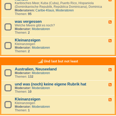
S
i
Karibisches Meer, Kuba (Cuba), Puerto Rico, Hispaniola
e
ü
s
(Dominikanische Republik, República Dominicana), Dominica
e
d
c
Moderatoren:
Caribe-Klaus
,
Moderatoren
d
m
h
Themen:
95
-
e
e
K
e
r
was vergessen
a
F
r
O
r
Welche Meere gibt es noch?
e
(
z
i
Moderator:
Moderatoren
e
M
e
b
Themen:
2
d
a
a
i
-
r
n
k
Kleinanzeigen
w
F
d
a
Kleinanzeigen
e
e
s
Moderator:
Moderatoren
e
l
v
Themen:
2
d
S
e
-
u
r
K
r
Und last but not least
g
l
)
e
e
Australien, Neuseeland
s
F
i
s
Moderator:
Moderatoren
e
n
e
Themen:
132
e
a
n
d
n
und was (noch) keine eigene Rubrik hat
-
z
F
A
e
Moderator:
Moderatoren
e
u
i
Themen:
10
e
s
g
d
t
e
Kleinanzeigen
-
F
r
n
u
Kleinanzeigen
e
a
n
Moderator:
Moderatoren
e
l
d
Themen:
1
d
i
w
-