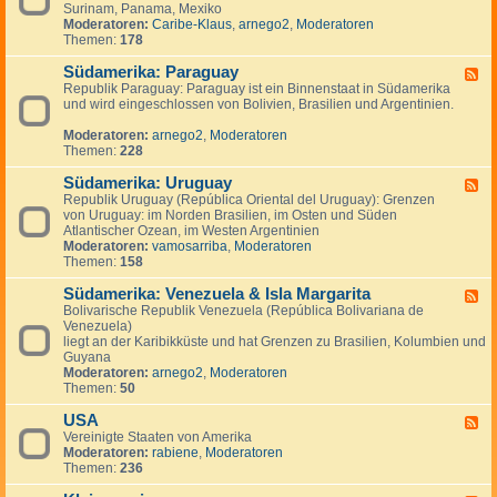
n
g
Surinam, Panama, Mexiko
d
a
e
Moderatoren:
Caribe-Klaus
,
arnego2
,
Moderatoren
-
d
n
Themen:
178
S
a
ü
Südamerika: Paraguay
d
F
-
Republik Paraguay: Paraguay ist ein Binnenstaat in Südamerika
e
,
und wird eingeschlossen von Bolivien, Brasilien und Argentinien.
e
M
d
i
Moderatoren:
arnego2
,
Moderatoren
-
t
Themen:
228
S
t
ü
e
Südamerika: Uruguay
d
F
l
a
Republik Uruguay (República Oriental del Uruguay): Grenzen
e
a
m
von Uruguay: im Norden Brasilien, im Osten und Süden
e
m
e
Atlantischer Ozean, im Westen Argentinien
d
e
r
Moderatoren:
vamosarriba
,
Moderatoren
-
r
i
Themen:
158
S
i
k
ü
k
a
Südamerika: Venezuela & Isla Margarita
d
F
a
:
a
Bolivarische Republik Venezuela (República Bolivariana de
e
P
m
Venezuela)
e
a
e
liegt an der Karibikküste und hat Grenzen zu Brasilien, Kolumbien und
d
r
r
Guyana
-
a
i
Moderatoren:
arnego2
,
Moderatoren
S
g
k
Themen:
50
ü
u
a
d
a
:
USA
a
F
y
U
m
Vereinigte Staaten von Amerika
e
r
e
Moderatoren:
rabiene
,
Moderatoren
e
u
r
Themen:
236
d
g
i
-
u
k