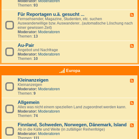
G
Moderator:
Moderatoren
e
e
Themen:
93
s
u
Für Reportagen u.ä. gesucht ...
F
c
Fernsehsender, Magazine, Studenten, etc. suchen
e
h
Auswanderwillige bzw. Auswanderer...(automatische Löschung nach
e
e
einer gewissen Zeit)
d
/
Moderator:
Moderatoren
-
A
Themen:
13
F
n
ü
g
Au-Pair
r
F
e
R
Angebot und Nachfrage
e
b
e
Moderator:
Moderatoren
e
o
p
Themen:
10
d
t
o
-
e
r
A
v
Europa
t
u
o
a
-
n
Kleinanzeigen
g
F
P
A
e
Kleinanzeigen
e
a
r
n
Moderator:
Moderatoren
e
i
b
u
Themen:
9
d
r
e
.
-
i
ä
Allgemein
K
F
t
.
l
Alles was nicht einem speziellen Land zugeordnet werden kann.
e
g
g
e
Moderator:
Moderatoren
e
e
e
i
Themen:
74
d
b
s
n
-
e
u
a
Finnland, Schweden, Norwegen, Dänemark, Island
A
F
r
c
n
l
Ab in die Kälte und Weite (in zufälliger Reihenfolge)
e
n
h
z
l
Moderator:
Moderatoren
e
&
t
e
g
Themen:
111
d