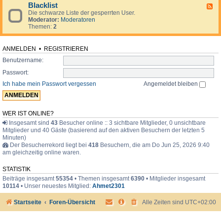
d
o
i
Blacklist
F
e
r
m
Die schwarze Liste der gesperrten User.
e
n
u
e
Moderator:
Moderatoren
e
.
m
r
Themen:
2
d
.
-
.
B
l
ANMELDEN
•
REGISTRIEREN
a
Benutzername:
c
k
Passwort:
l
i
Ich habe mein Passwort vergessen
Angemeldet bleiben
s
t
WER IST ONLINE?
Insgesamt sind
43
Besucher online :: 3 sichtbare Mitglieder, 0 unsichtbare
Mitglieder und 40 Gäste (basierend auf den aktiven Besuchern der letzten 5
Minuten)
Der Besucherrekord liegt bei
418
Besuchern, die am Do Jun 25, 2026 9:40
am gleichzeitig online waren.
STATISTIK
Beiträge insgesamt
55354
• Themen insgesamt
6390
• Mitglieder insgesamt
10114
• Unser neuestes Mitglied:
Ahmet2301
Startseite
Foren-Übersicht
Alle Zeiten sind
UTC+02:00