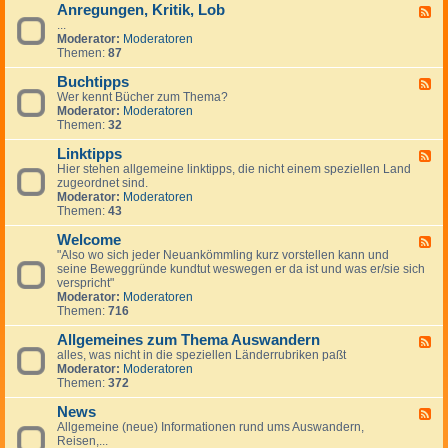
Anregungen, Kritik, Lob
W
F
i
...
e
c
Moderator:
Moderatoren
e
h
Themen:
87
d
t
-
i
Buchtipps
A
F
g
n
Wer kennt Bücher zum Thema?
e
e
r
Moderator:
Moderatoren
e
H
e
Themen:
32
d
i
g
-
n
u
Linktipps
B
F
w
n
u
Hier stehen allgemeine linktipps, die nicht einem speziellen Land
e
e
g
c
zugeordnet sind.
e
i
e
h
Moderator:
Moderatoren
d
s
n
t
Themen:
43
-
e
,
i
L
K
p
Welcome
i
F
r
p
n
"Also wo sich jeder Neuankömmling kurz vorstellen kann und
e
i
s
k
seine Beweggründe kundtut weswegen er da ist und was er/sie sich
e
t
t
verspricht"
d
i
i
Moderator:
Moderatoren
-
k
p
Themen:
716
W
,
p
e
L
s
Allgemeines zum Thema Auswandern
l
F
o
c
alles, was nicht in die speziellen Länderrubriken paßt
e
b
o
Moderator:
Moderatoren
e
m
Themen:
372
d
e
-
News
A
F
l
Allgemeine (neue) Informationen rund ums Auswandern,
e
l
Reisen,...
e