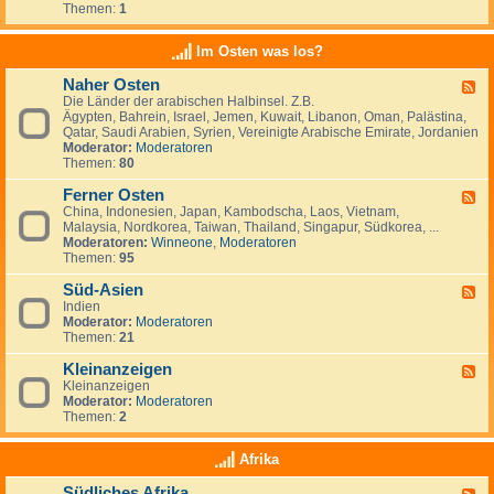
e
t
t
Themen:
1
d
i
r
a
s
-
n
l
n
c
K
a
Im Osten was los?
n
h
l
n
i
l
e
d
e
Naher Osten
a
F
i
e
n
n
Die Länder der arabischen Halbinsel. Z.B.
e
n
,
,
d
Ägypten, Bahrein, Israel, Jemen, Kuwait, Libanon, Oman, Palästina,
e
a
L
I
-
Qatar, Saudi Arabien, Syrien, Vereinigte Arabische Emirate, Jordanien
d
n
u
r
e
Moderator:
Moderatoren
-
z
x
l
i
Themen:
80
N
e
e
a
n
a
i
m
n
w
Ferner Osten
h
g
F
b
d
a
e
e
China, Indonesien, Japan, Kambodscha, Laos, Vietnam,
e
u
n
r
n
Malaysia, Nordkorea, Taiwan, Thailand, Singapur, Südkorea, ...
e
r
d
O
Moderatoren:
Winneone
,
Moderatoren
d
g
e
s
Themen:
95
-
r
t
F
n
e
Süd-Asien
e
F
?
n
r
Indien
e
n
Moderator:
Moderatoren
e
e
Themen:
21
d
r
-
O
Kleinanzeigen
S
F
s
ü
Kleinanzeigen
e
t
d
Moderator:
Moderatoren
e
e
-
Themen:
2
d
n
A
-
s
K
Afrika
i
l
e
e
Südliches Afrika
n
F
i