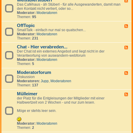
Weissbierstüberl
F
o
l
e
Das Caféhaus - äh Stüberl - für alle Ausgewanderten, damit man
e
l
e
r
den Kontakt nicht verliert, oder so...
e
-
i
s
Moderator:
Moderatoren
d
t
n
Themen:
95
-
a
a
W
l
n
OffTopic
e
F
k
z
i
SmallTalk - einfach nur mal so quatschen...
e
i
e
s
Moderator:
Moderatoren
e
n
i
s
Themen:
231
d
g
g
b
-
s
e
i
Chat - Hier verabreden...
O
F
p
n
e
f
Der Chat ist ein externes Angebot und liegt nicht in der
e
a
r
f
Verantwortung von auswandern-webforum
e
n
s
T
Moderator:
Moderatoren
d
i
t
o
Themen:
5
-
s
ü
p
C
h
b
i
Moderatorforum
h
F
e
c
a
Diskussion
e
r
t
Moderatoren:
Jupp
,
Moderatoren
e
l
-
Themen:
137
d
H
-
i
Mülleimer
M
F
e
o
der Platz für die Entgleisungen der Mitglieder mit einer
e
r
d
Halbwertzeit von 2 Wochen - und nur zum lesen.
e
v
e
d
e
r
Möge er stehts leer sein.
-
r
a
M
a
t
ü
b
o
l
Moderator:
Moderatoren
r
r
l
Themen:
2
e
f
e