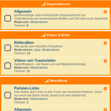
e
a
K
Organisationen
n
s
l
,
(
e
N
Allgemein
n
F
i
e
o
gemeinnützige und kommerzielle Organisationen zur
e
n
u
c
Unterstützung von Auslandsaufenthalten auf Zeit oder auch dauerhaft.
e
a
s
h
Moderator:
Moderatoren
d
n
e
)
Themen:
8
-
z
e
k
A
e
l
e
l
i
Videos & Bilder
a
i
l
g
n
n
g
e
d
Bilderalben
e
F
e
n
e
Hier gehts zum virtuellen Fotoalbum
e
m
i
Moderatoren:
Jupp
,
Moderatoren
e
e
g
Themen:
13
d
i
e
-
n
n
Videos von Traumzielen
B
F
e
i
Appetithappen - wir freuen uns auf Mitgliederbeiträge.
e
R
l
Moderator:
Moderatoren
e
u
d
Themen:
11
d
b
e
-
r
r
V
Heimatfrust
i
a
i
k
l
d
h
Parteien-Links
b
F
e
a
e
Hier finden sich Links zu den Foren der einzelnen Parteien. Denn
e
o
t
n
nur wenn die Basis muckt, ändert sich was (vielleicht).
e
s
Moderator:
Moderatoren
d
v
Themen:
1
-
o
P
n
Allgemein
a
T
F