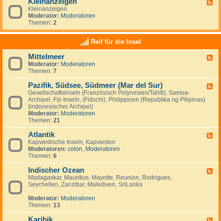
Kleinanzeigen
U
F
a
a
S
Kleinanzeigen
e
y
:
A
Moderator:
Moderatoren
e
V
Themen:
2
d
e
-
n
K
Reif für die Insel
e
l
z
e
u
Mittelmeer
F
i
e
Moderator:
Moderatoren
e
n
l
Themen:
7
e
a
a
d
n
&
Pazifik, Südsee, Südmeer (Mar del Sur)
-
z
F
I
M
e
Gesellschaftsinseln (Französisch Polynesien/Tahiti), Samoa-
e
s
i
i
Archipel, Fiji-Inseln, (Fidschi), Philippinen (Republika ng Pilipinas)
e
l
t
g
(indonesischer Archipel)
d
a
t
e
Moderator:
Moderatoren
-
M
e
n
Themen:
21
P
a
l
a
r
m
Atlantik
z
F
g
e
i
Kapverdische Inseln, Kapverden
e
a
e
f
Moderatoren:
colon
,
Moderatoren
e
r
r
i
Themen:
6
d
i
k
-
t
,
Indischer Ozean
A
F
a
S
t
Madagaskar, Mauritius, Mayotte, Reunion, Rodrigues,
e
ü
l
Seychellen, Zanzibar, Malediven, SriLanka
e
d
a
d
s
n
Moderator:
Moderatoren
-
e
t
Themen:
13
I
e
i
n
,
k
Karibik
d
F