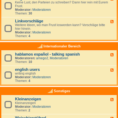
r
r
Keine Lust, den Parteien zu schreiben? Dann hier rein mit Eurem
e
t
a
Frust.
e
e
u
Moderator:
Moderatoren
d
i
m
Themen:
30
-
e
z
A
n
i
Linkvorschläge
l
F
-
e
l
Weitere Ideen, wo man Frust loswerden kann? Vorschläge bitte
e
L
l
g
hier hinein.
e
i
e
e
Moderator:
Moderatoren
d
n
n
m
Themen:
4
-
k
e
L
s
i
i
Internationaler Bereich
n
n
k
hablamos español - talking spanish
F
v
Moderatoren:
arnego2
,
Moderatoren
e
o
Themen:
10
e
r
d
s
english users
-
c
F
h
h
writing english
e
a
l
Moderator:
Moderatoren
e
b
ä
Themen:
4
d
l
g
-
a
e
e
Sonstiges
m
n
o
g
Kleinanzeigen
s
F
l
e
Kleinanzeigen
e
i
s
Moderator:
Moderatoren
e
s
p
Themen:
2
d
h
a
-
u
ñ
K
s