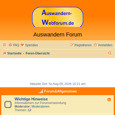
Auswandern Forum
FAQ
Spenden
Registrieren
Anmelden
S
Startseite
Foren-Übersicht
u
c
h
e
Aktuelle Zeit: So Aug 09, 2026 10:21 am
Forum&Allgemeines
Wichtige Hinweise
F
Informationen zur Forumverwendung
e
Moderator:
Moderatoren
e
Themen:
12
d
-