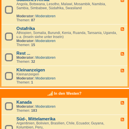
Angola, Botswana, Lesotho, Malawi, Mosambik, Namibia,
e
n
Sambia, Simbabwe, Südafrika, Swasiland
e
a
d
n
Moderator:
Moderatoren
-
z
Themen:
87
S
e
ü
i
Ostafrika
d
g
F
l
e
Äthiopien, Somalia, Burundi, Kenia, Ruanda, Tansania, Uganda,
e
i
n
u.a. (Inseln siehe unter Inseln)
e
c
Moderator:
Moderatoren
d
h
Themen:
15
-
e
O
s
Rest ...
s
F
A
t
Moderator:
Moderatoren
e
f
a
Themen:
32
e
r
f
d
i
r
Kleinanzeigen
-
F
k
i
R
Kleinanzeigen
e
a
k
e
Moderator:
Moderatoren
e
a
s
Themen:
1
d
t
-
.
K
In den Westen?
.
l
.
e
Kanada
F
i
Moderator:
Moderatoren
e
n
Themen:
183
e
a
d
n
Süd-, Mittelamerika
-
z
F
K
e
Argentinien, Bolivien, Brasilien, Chile, Ecuador, Guyana,
e
a
i
Kolumbien, Peru,
e