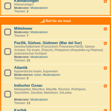
Kleinanzeigen
U
F
a
a
S
Kleinanzeigen
e
y
:
A
Moderator:
Moderatoren
e
V
Themen:
2
d
e
-
n
K
Reif für die Insel
e
l
z
e
u
Mittelmeer
F
i
e
Moderator:
Moderatoren
e
n
l
Themen:
7
e
a
a
d
n
&
Pazifik, Südsee, Südmeer (Mar del Sur)
-
z
F
I
M
e
Gesellschaftsinseln (Französisch Polynesien/Tahiti), Samoa-
e
s
i
i
Archipel, Fiji-Inseln, (Fidschi), Philippinen (Republika ng Pilipinas)
e
l
t
g
(indonesischer Archipel)
d
a
t
e
Moderator:
Moderatoren
-
M
e
n
Themen:
21
P
a
l
a
r
m
Atlantik
z
F
g
e
i
Kapverdische Inseln, Kapverden
e
a
e
f
Moderatoren:
colon
,
Moderatoren
e
r
r
i
Themen:
6
d
i
k
-
t
,
Indischer Ozean
A
F
a
S
t
Madagaskar, Mauritius, Mayotte, Reunion, Rodrigues,
e
ü
l
Seychellen, Zanzibar, Malediven, SriLanka
e
d
a
d
s
n
Moderator:
Moderatoren
-
e
t
Themen:
13
I
e
i
n
,
k
Karibik
d
F