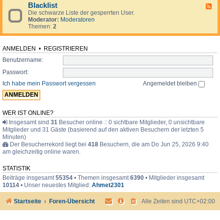
d
o
i
Blacklist
F
e
r
m
Die schwarze Liste der gesperrten User.
e
n
u
e
Moderator:
Moderatoren
e
.
m
r
Themen:
2
d
.
-
.
B
l
ANMELDEN
•
REGISTRIEREN
a
Benutzername:
c
k
Passwort:
l
i
Ich habe mein Passwort vergessen
Angemeldet bleiben
s
t
WER IST ONLINE?
Insgesamt sind
31
Besucher online :: 0 sichtbare Mitglieder, 0 unsichtbare
Mitglieder und 31 Gäste (basierend auf den aktiven Besuchern der letzten 5
Minuten)
Der Besucherrekord liegt bei
418
Besuchern, die am Do Jun 25, 2026 9:40
am gleichzeitig online waren.
STATISTIK
Beiträge insgesamt
55354
• Themen insgesamt
6390
• Mitglieder insgesamt
10114
• Unser neuestes Mitglied:
Ahmet2301
Startseite
Foren-Übersicht
Alle Zeiten sind
UTC+02:00