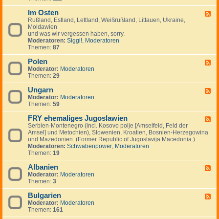
I
.
i
e
-
n
.
g
m
Im Osten
F
F
v
.
e
e
i
Rußland, Estland, Lettland, Weißrußland, Littauen, Ukraine,
e
e
n
i
n
Moldawien
e
s
n
n
und was wir vergessen haben, sorry.
d
t
l
Moderatoren:
Siggi!
,
Moderatoren
-
m
a
Themen:
87
I
e
n
m
n
d
Polen
O
F
t
,
s
Moderator:
Moderatoren
e
s
S
t
Themen:
29
e
c
e
d
h
n
Ungarn
-
F
w
P
Moderator:
Moderatoren
e
e
o
Themen:
59
e
d
l
d
e
e
FRY ehemaliges Jugoslawien
-
F
n
n
U
Serbien-Montenegro (incl. Kosovo polje [Amselfeld, Feld der
e
,
n
Amsel] und Metochien), Slowenien, Kroatien, Bosnien-Herzegowina
e
N
g
und Mazedonien. (Former Republic of Jugoslavija Macedonia.)
d
o
a
Moderatoren:
Schwabenpower
,
Moderatoren
-
r
r
Themen:
19
F
w
n
R
e
Albanien
Y
F
g
e
Moderator:
Moderatoren
e
e
h
Themen:
3
e
n
e
d
,
m
Bulgarien
-
F
D
a
A
Moderator:
Moderatoren
e
ä
l
l
Themen:
161
e
n
i
b
d
e