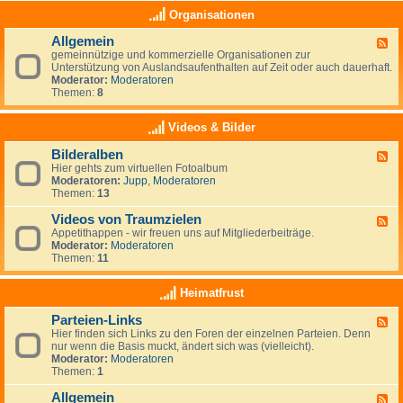
e
a
K
Organisationen
n
s
l
,
(
e
N
Allgemein
n
F
i
e
o
gemeinnützige und kommerzielle Organisationen zur
e
n
u
c
Unterstützung von Auslandsaufenthalten auf Zeit oder auch dauerhaft.
e
a
s
h
Moderator:
Moderatoren
d
n
e
)
Themen:
8
-
z
e
k
A
e
l
e
l
i
Videos & Bilder
a
i
l
g
n
n
g
e
d
Bilderalben
e
F
e
n
e
Hier gehts zum virtuellen Fotoalbum
e
m
i
Moderatoren:
Jupp
,
Moderatoren
e
e
g
Themen:
13
d
i
e
-
n
n
Videos von Traumzielen
B
F
e
i
Appetithappen - wir freuen uns auf Mitgliederbeiträge.
e
R
l
Moderator:
Moderatoren
e
u
d
Themen:
11
d
b
e
-
r
r
V
Heimatfrust
i
a
i
k
l
d
h
Parteien-Links
b
F
e
a
e
Hier finden sich Links zu den Foren der einzelnen Parteien. Denn
e
o
t
n
nur wenn die Basis muckt, ändert sich was (vielleicht).
e
s
Moderator:
Moderatoren
d
v
Themen:
1
-
o
P
n
Allgemein
a
T
F