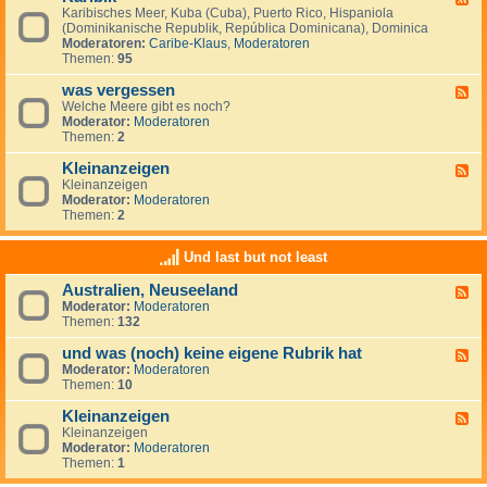
S
i
Karibisches Meer, Kuba (Cuba), Puerto Rico, Hispaniola
e
ü
s
(Dominikanische Republik, República Dominicana), Dominica
e
d
c
Moderatoren:
Caribe-Klaus
,
Moderatoren
d
m
h
Themen:
95
-
e
e
K
e
r
was vergessen
a
F
r
O
r
Welche Meere gibt es noch?
e
(
z
i
Moderator:
Moderatoren
e
M
e
b
Themen:
2
d
a
a
i
-
r
n
k
Kleinanzeigen
w
F
d
a
Kleinanzeigen
e
e
s
Moderator:
Moderatoren
e
l
v
Themen:
2
d
S
e
-
u
r
K
r
Und last but not least
g
l
)
e
e
Australien, Neuseeland
s
F
i
s
Moderator:
Moderatoren
e
n
e
Themen:
132
e
a
n
d
n
und was (noch) keine eigene Rubrik hat
-
z
F
A
e
Moderator:
Moderatoren
e
u
i
Themen:
10
e
s
g
d
t
e
Kleinanzeigen
-
F
r
n
u
Kleinanzeigen
e
a
n
Moderator:
Moderatoren
e
l
d
Themen:
1
d
i
w
-