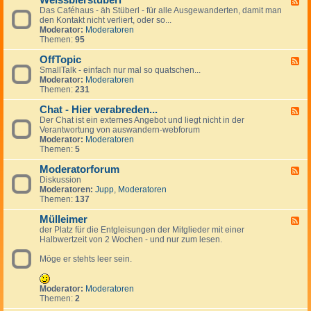
Weissbierstüberl
F
o
l
e
Das Caféhaus - äh Stüberl - für alle Ausgewanderten, damit man
e
l
e
r
den Kontakt nicht verliert, oder so...
e
-
i
s
Moderator:
Moderatoren
d
t
n
Themen:
95
-
a
a
W
l
n
OffTopic
e
F
k
z
i
SmallTalk - einfach nur mal so quatschen...
e
i
e
s
Moderator:
Moderatoren
e
n
i
s
Themen:
231
d
g
g
b
-
s
e
i
Chat - Hier verabreden...
O
F
p
n
e
f
Der Chat ist ein externes Angebot und liegt nicht in der
e
a
r
f
Verantwortung von auswandern-webforum
e
n
s
T
Moderator:
Moderatoren
d
i
t
o
Themen:
5
-
s
ü
p
C
h
b
i
Moderatorforum
h
F
e
c
a
Diskussion
e
r
t
Moderatoren:
Jupp
,
Moderatoren
e
l
-
Themen:
137
d
H
-
i
Mülleimer
M
F
e
o
der Platz für die Entgleisungen der Mitglieder mit einer
e
r
d
Halbwertzeit von 2 Wochen - und nur zum lesen.
e
v
e
d
e
r
Möge er stehts leer sein.
-
r
a
M
a
t
ü
b
o
l
Moderator:
Moderatoren
r
r
l
Themen:
2
e
f
e