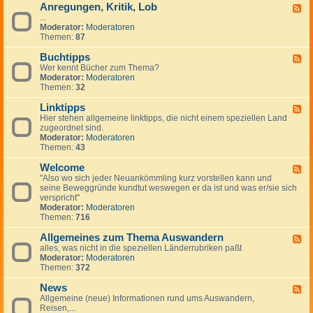
Anregungen, Kritik, Lob
W
F
i
...
e
c
Moderator:
Moderatoren
e
h
Themen:
87
d
t
-
i
Buchtipps
A
F
g
n
Wer kennt Bücher zum Thema?
e
e
r
Moderator:
Moderatoren
e
H
e
Themen:
32
d
i
g
-
n
u
Linktipps
B
F
w
n
u
Hier stehen allgemeine linktipps, die nicht einem speziellen Land
e
e
g
c
zugeordnet sind.
e
i
e
h
Moderator:
Moderatoren
d
s
n
t
Themen:
43
-
e
,
i
L
K
p
Welcome
i
F
r
p
n
"Also wo sich jeder Neuankömmling kurz vorstellen kann und
e
i
s
k
seine Beweggründe kundtut weswegen er da ist und was er/sie sich
e
t
t
verspricht"
d
i
i
Moderator:
Moderatoren
-
k
p
Themen:
716
W
,
p
e
L
s
Allgemeines zum Thema Auswandern
l
F
o
c
alles, was nicht in die speziellen Länderrubriken paßt
e
b
o
Moderator:
Moderatoren
e
m
Themen:
372
d
e
-
News
A
F
l
Allgemeine (neue) Informationen rund ums Auswandern,
e
l
Reisen,...
e