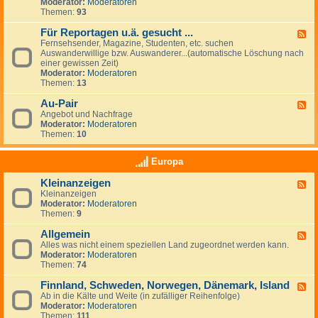
G
Moderator:
Moderatoren
e
e
Themen:
93
s
u
Für Reportagen u.ä. gesucht ...
F
c
Fernsehsender, Magazine, Studenten, etc. suchen
e
h
Auswanderwillige bzw. Auswanderer...(automatische Löschung nach
e
e
einer gewissen Zeit)
d
/
Moderator:
Moderatoren
-
A
Themen:
13
F
n
ü
g
Au-Pair
r
F
e
R
Angebot und Nachfrage
e
b
e
Moderator:
Moderatoren
e
o
p
Themen:
10
d
t
o
-
e
r
A
v
Europa
t
u
o
a
-
n
Kleinanzeigen
g
F
P
A
e
Kleinanzeigen
e
a
r
n
Moderator:
Moderatoren
e
i
b
u
Themen:
9
d
r
e
.
-
i
ä
Allgemein
K
F
t
.
l
Alles was nicht einem speziellen Land zugeordnet werden kann.
e
g
g
e
Moderator:
Moderatoren
e
e
e
i
Themen:
74
d
b
s
n
-
e
u
a
Finnland, Schweden, Norwegen, Dänemark, Island
A
F
r
c
n
l
Ab in die Kälte und Weite (in zufälliger Reihenfolge)
e
n
h
z
l
Moderator:
Moderatoren
e
&
t
e
g
Themen:
111
d