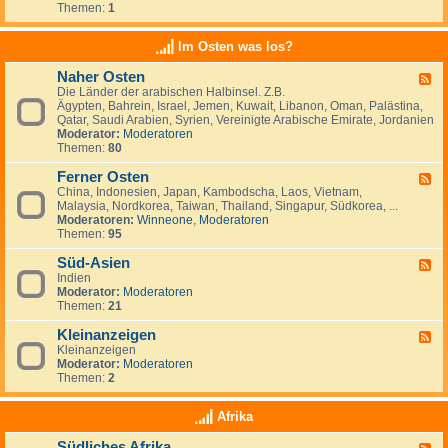
e
t
t
Themen:
1
d
i
r
a
s
-
n
l
n
c
K
a
Im Osten was los?
n
h
l
n
i
l
e
d
e
Naher Osten
a
F
i
e
n
n
Die Länder der arabischen Halbinsel. Z.B.
e
n
,
,
d
Ägypten, Bahrein, Israel, Jemen, Kuwait, Libanon, Oman, Palästina,
e
a
L
I
-
Qatar, Saudi Arabien, Syrien, Vereinigte Arabische Emirate, Jordanien
d
n
u
r
e
Moderator:
Moderatoren
-
z
x
l
i
Themen:
80
N
e
e
a
n
a
i
m
n
w
Ferner Osten
h
g
F
b
d
a
e
e
China, Indonesien, Japan, Kambodscha, Laos, Vietnam,
e
u
n
r
n
Malaysia, Nordkorea, Taiwan, Thailand, Singapur, Südkorea, ...
e
r
d
O
Moderatoren:
Winneone
,
Moderatoren
d
g
e
s
Themen:
95
-
r
t
F
n
e
Süd-Asien
e
F
?
n
r
Indien
e
n
Moderator:
Moderatoren
e
e
Themen:
21
d
r
-
O
Kleinanzeigen
S
F
s
ü
Kleinanzeigen
e
t
d
Moderator:
Moderatoren
e
e
-
Themen:
2
d
n
A
-
s
K
Afrika
i
l
e
e
Südliches Afrika
n
F
i