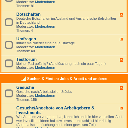
g
Moderator:
Moderatoren
d
e
Themen:
81
-
m
N
e
Botschaften
e
F
i
w
Deutsche Botschaften im Ausland und Ausländische Botschaften
e
n
s
in Deutschland
e
e
Moderator:
Moderatoren
d
s
Themen:
4
-
z
B
u
Umfragen
o
F
m
t
immer mal wieder eine neue Umfrage...
e
T
s
Moderator:
Moderatoren
e
h
c
Themen:
40
d
e
h
-
m
a
Testforum
U
F
a
f
m
kleiner Test gefällig? (Autolöschung nach ein paar Tagen)
e
A
t
f
Moderator:
Moderatoren
e
u
e
r
d
s
n
a
-
w
Suchen & Finden: Jobs & Arbeit und anderes
g
T
a
e
e
n
Gesuche
n
F
s
d
Gesuche nach Arbeitsstellen & Jobs
e
t
e
Moderator:
Moderatoren
e
f
r
Themen:
156
d
o
n
-
r
Gesuche/Angebote von Arbeitgebern &
G
u
F
e
m
Investments
e
s
e
Wer Arbeiten zu vergeben hat, kann sich und sie hier vorstellen. Auch,
u
d
wer Investitionsideen hat bzw. Investoren sucht, ist hier richtig.
c
-
(Automatische Löschung nach einer gewissen Zeit)
h