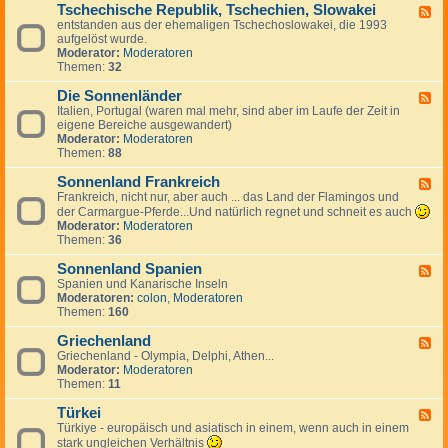
g
a
Tschechische Republik, Tschechien, Slowakei
-
m
F
e
n
B
entstanden aus der ehemaligen Tschechoslowakei, die 1993
a
e
s
i
u
aufgelöst wurde.
r
e
J
e
l
Moderator:
Moderatoren
k
d
u
n
g
Themen:
32
,
-
g
a
I
T
o
r
Die Sonnenländer
s
s
F
s
i
l
c
Italien, Portugal (waren mal mehr, sind aber im Laufe der Zeit in
e
l
e
a
h
eigene Bereiche ausgewandert)
e
a
n
n
e
Moderator:
Moderatoren
d
w
d
c
Themen:
88
-
i
h
D
e
i
Sonnenland Frankreich
i
F
n
s
e
Frankreich, nicht nur, aber auch ... das Land der Flamingos und
e
c
S
e
der Carmargue-Pferde...Und natürlich regnet und schneit es auch
h
o
d
Moderator:
Moderatoren
e
n
-
Themen:
36
R
n
S
e
e
o
Sonnenland Spanien
F
p
n
n
Spanien und Kanarische Inseln
e
u
l
n
Moderatoren:
colon
,
Moderatoren
e
b
ä
e
Themen:
160
d
l
n
n
-
i
d
l
Griechenland
S
F
k
e
a
o
Griechenland - Olympia, Delphi, Athen...
e
,
r
n
n
Moderator:
Moderatoren
e
T
d
n
Themen:
11
d
s
F
e
-
c
r
n
Türkei
G
F
h
a
l
r
Türkiye - europäisch und asiatisch in einem, wenn auch in einem
e
e
n
a
i
e
stark ungleichen Verhältnis
c