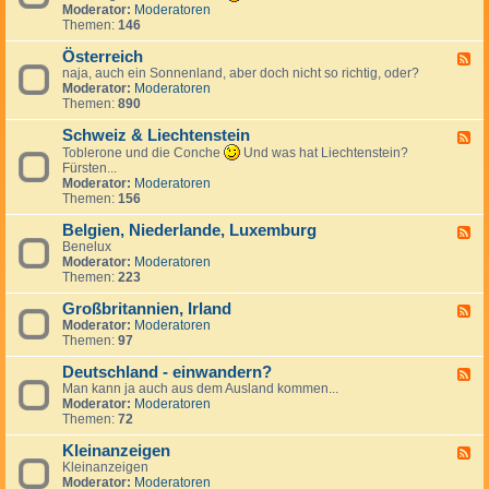
k
n
e
d
Moderator:
Moderatoren
h
r
d
c
-
Themen:
146
i
e
S
h
T
e
i
p
e
ü
Österreich
n
F
c
a
n
r
naja, auch ein Sonnenland, aber doch nicht so richtig, oder?
,
e
h
n
l
k
Moderator:
Moderatoren
S
e
i
a
e
Themen:
890
l
d
e
n
i
o
-
n
d
Schweiz & Liechtenstein
w
Ö
F
a
s
e
Toblerone und die Conche
Und was hat Liechtenstein?
k
t
e
Fürsten...
e
e
d
Moderator:
Moderatoren
i
r
-
Themen:
156
r
S
e
c
Belgien, Niederlande, Luxemburg
F
i
h
Benelux
e
c
w
Moderator:
Moderatoren
e
h
e
Themen:
223
d
i
-
z
Großbritannien, Irland
B
F
&
e
Moderator:
Moderatoren
e
L
l
Themen:
97
e
i
g
d
e
i
Deutschland - einwandern?
-
F
c
e
G
Man kann ja auch aus dem Ausland kommen...
e
h
n
r
Moderator:
Moderatoren
e
t
,
o
Themen:
72
d
e
N
ß
-
n
i
b
Kleinanzeigen
D
F
s
e
r
e
Kleinanzeigen
e
t
d
i
u
Moderator:
Moderatoren
e
e