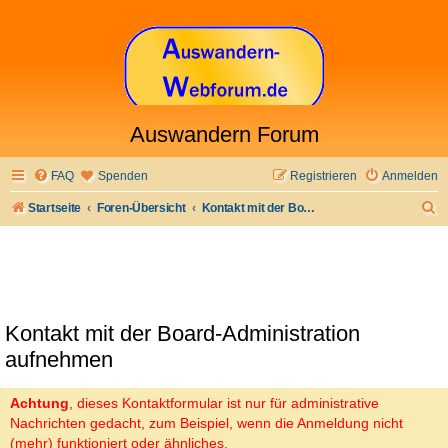
Auswandern Forum
FAQ
Spenden
Registrieren
Anmelden
S
Startseite
Foren-Übersicht
Kontakt mit der Board-Administration aufnehmen
u
c
h
e
Kontakt mit der Board-Administration
aufnehmen
Achtung
, dieses Kontaktformular ist nur für administrative
Nachrichten gedacht, zum Beispiel, wenn die Anmeldung nicht
(mehr) funktioniert oder ähnliches.