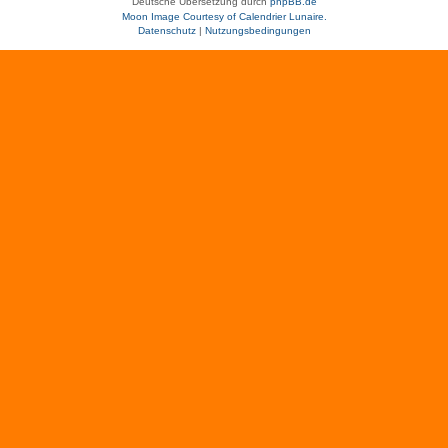
Deutsche Übersetzung durch
phpBB.de
Moon Image Courtesy of Calendrier Lunaire.
Datenschutz
|
Nutzungsbedingungen