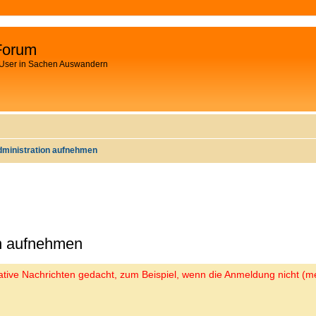
Forum
 User in Sachen Auswandern
dministration aufnehmen
on aufnehmen
trative Nachrichten gedacht, zum Beispiel, wenn die Anmeldung nicht (me