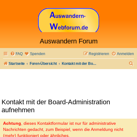
Auswandern Forum
FAQ
Spenden
Registrieren
Anmelden
S
Startseite
Foren-Übersicht
Kontakt mit der Board-Administration aufnehmen
u
c
h
e
Kontakt mit der Board-Administration
aufnehmen
Achtung
, dieses Kontaktformular ist nur für administrative
Nachrichten gedacht, zum Beispiel, wenn die Anmeldung nicht
(mehr) funktioniert oder ähnliches.