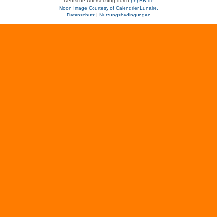
Deutsche Übersetzung durch
phpBB.de
Moon Image Courtesy of Calendrier Lunaire.
Datenschutz
|
Nutzungsbedingungen