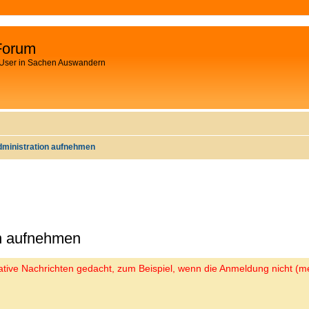
Forum
 User in Sachen Auswandern
dministration aufnehmen
on aufnehmen
trative Nachrichten gedacht, zum Beispiel, wenn die Anmeldung nicht (me