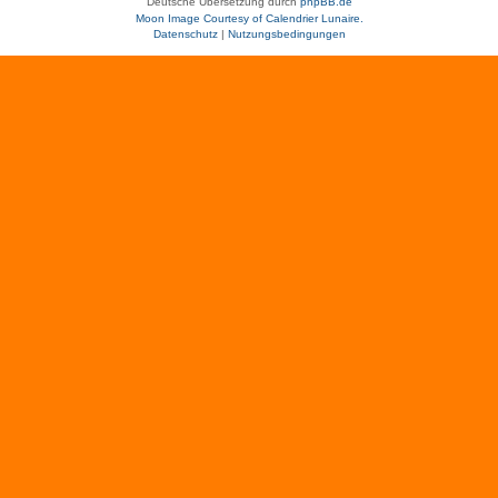
Deutsche Übersetzung durch
phpBB.de
Moon Image Courtesy of Calendrier Lunaire.
Datenschutz
|
Nutzungsbedingungen