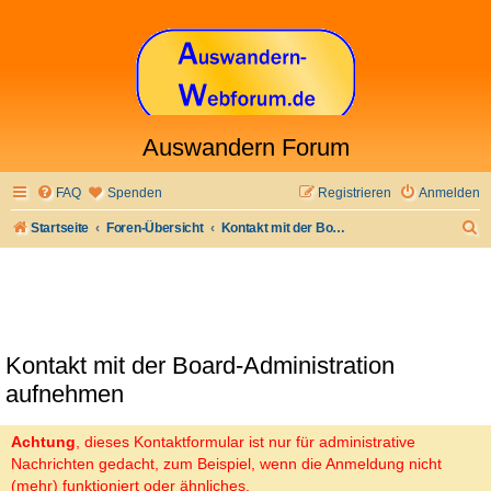
Auswandern Forum
FAQ
Spenden
Registrieren
Anmelden
S
Startseite
Foren-Übersicht
Kontakt mit der Board-Administration aufnehmen
u
c
h
e
Kontakt mit der Board-Administration
aufnehmen
Achtung
, dieses Kontaktformular ist nur für administrative
Nachrichten gedacht, zum Beispiel, wenn die Anmeldung nicht
(mehr) funktioniert oder ähnliches.