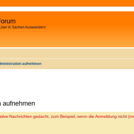
Forum
 User in Sachen Auswandern
dministration aufnehmen
on aufnehmen
trative Nachrichten gedacht, zum Beispiel, wenn die Anmeldung nicht (me