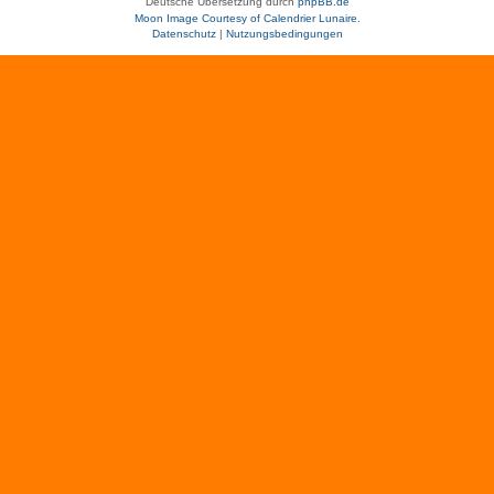
Deutsche Übersetzung durch
phpBB.de
Moon Image Courtesy of Calendrier Lunaire.
Datenschutz
|
Nutzungsbedingungen