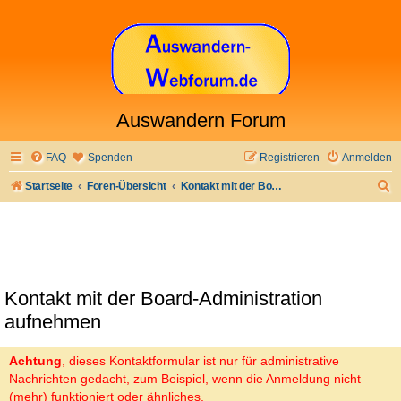
Auswandern Forum
FAQ
Spenden
Registrieren
Anmelden
S
Startseite
Foren-Übersicht
Kontakt mit der Board-Administration aufnehmen
u
c
h
e
Kontakt mit der Board-Administration
aufnehmen
Achtung
, dieses Kontaktformular ist nur für administrative
Nachrichten gedacht, zum Beispiel, wenn die Anmeldung nicht
(mehr) funktioniert oder ähnliches.