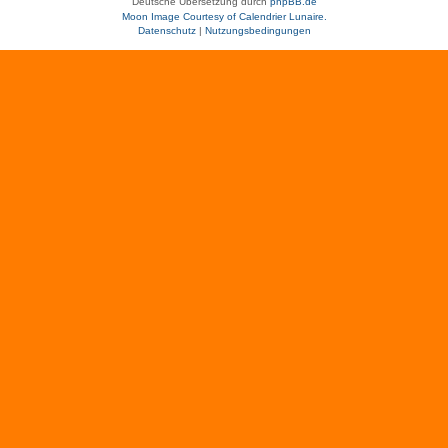
Deutsche Übersetzung durch
phpBB.de
Moon Image Courtesy of Calendrier Lunaire.
Datenschutz
|
Nutzungsbedingungen