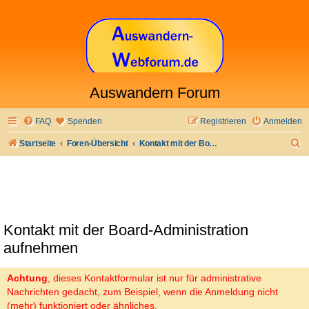
Auswandern Forum
FAQ
Spenden
Registrieren
Anmelden
S
Startseite
Foren-Übersicht
Kontakt mit der Board-Administration aufnehmen
u
c
h
e
Kontakt mit der Board-Administration
aufnehmen
Achtung
, dieses Kontaktformular ist nur für administrative
Nachrichten gedacht, zum Beispiel, wenn die Anmeldung nicht
(mehr) funktioniert oder ähnliches.