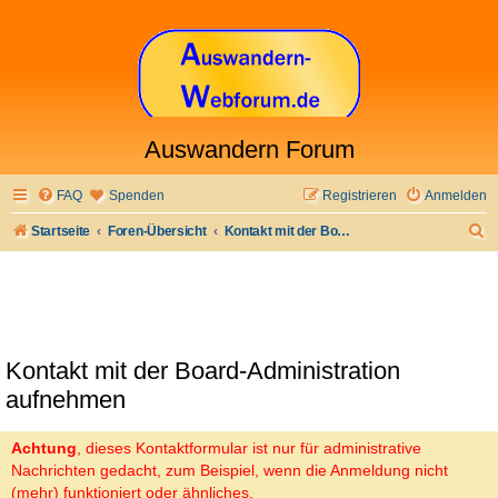
Auswandern Forum
FAQ
Spenden
Registrieren
Anmelden
S
Startseite
Foren-Übersicht
Kontakt mit der Board-Administration aufnehmen
u
c
h
e
Kontakt mit der Board-Administration
aufnehmen
Achtung
, dieses Kontaktformular ist nur für administrative
Nachrichten gedacht, zum Beispiel, wenn die Anmeldung nicht
(mehr) funktioniert oder ähnliches.