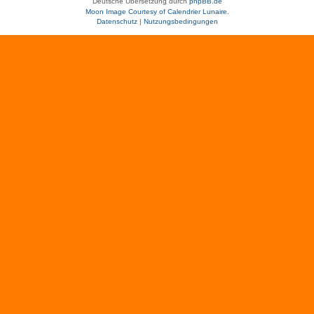
Deutsche Übersetzung durch
phpBB.de
Moon Image Courtesy of Calendrier Lunaire.
Datenschutz
|
Nutzungsbedingungen