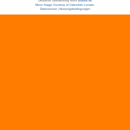
Deutsche Übersetzung durch
phpBB.de
Moon Image Courtesy of Calendrier Lunaire.
Datenschutz
|
Nutzungsbedingungen