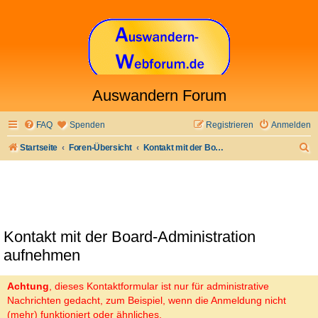
Auswandern Forum
FAQ
Spenden
Registrieren
Anmelden
S
Startseite
Foren-Übersicht
Kontakt mit der Board-Administration aufnehmen
u
c
h
e
Kontakt mit der Board-Administration
aufnehmen
Achtung
, dieses Kontaktformular ist nur für administrative
Nachrichten gedacht, zum Beispiel, wenn die Anmeldung nicht
(mehr) funktioniert oder ähnliches.