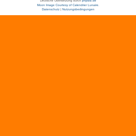
Deutsche Übersetzung durch
phpBB.de
Moon Image Courtesy of Calendrier Lunaire.
Datenschutz
|
Nutzungsbedingungen