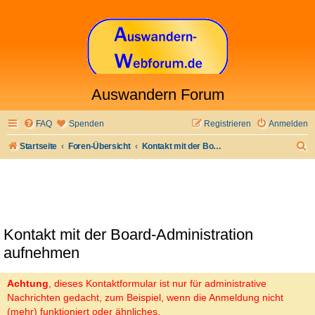
Auswandern Forum
FAQ
Spenden
Registrieren
Anmelden
S
Startseite
Foren-Übersicht
Kontakt mit der Board-Administration aufnehmen
u
c
h
e
Kontakt mit der Board-Administration
aufnehmen
Achtung
, dieses Kontaktformular ist nur für administrative
Nachrichten gedacht, zum Beispiel, wenn die Anmeldung nicht
(mehr) funktioniert oder ähnliches.