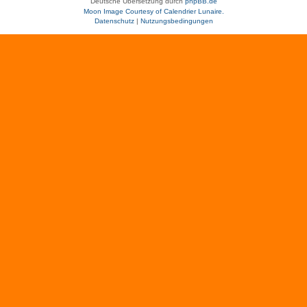
Deutsche Übersetzung durch
phpBB.de
Moon Image Courtesy of Calendrier Lunaire.
Datenschutz
|
Nutzungsbedingungen