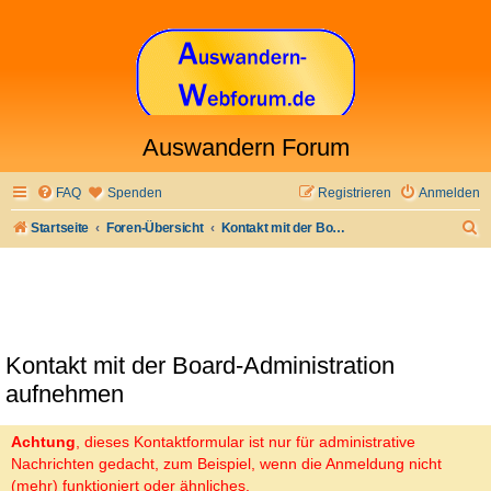
Auswandern Forum
FAQ
Spenden
Registrieren
Anmelden
S
Startseite
Foren-Übersicht
Kontakt mit der Board-Administration aufnehmen
u
c
h
e
Kontakt mit der Board-Administration
aufnehmen
Achtung
, dieses Kontaktformular ist nur für administrative
Nachrichten gedacht, zum Beispiel, wenn die Anmeldung nicht
(mehr) funktioniert oder ähnliches.