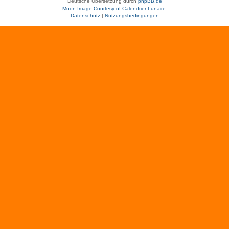
Deutsche Übersetzung durch
phpBB.de
Moon Image Courtesy of Calendrier Lunaire.
Datenschutz
|
Nutzungsbedingungen