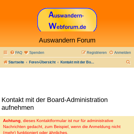
Auswandern Forum
FAQ
Spenden
Registrieren
Anmelden
S
Startseite
Foren-Übersicht
Kontakt mit der Board-Administration aufnehmen
u
c
h
e
Kontakt mit der Board-Administration
aufnehmen
Achtung
, dieses Kontaktformular ist nur für administrative
Nachrichten gedacht, zum Beispiel, wenn die Anmeldung nicht
(mehr) funktioniert oder ähnliches.