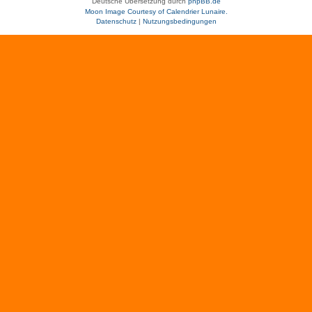
Deutsche Übersetzung durch
phpBB.de
Moon Image Courtesy of Calendrier Lunaire.
Datenschutz
|
Nutzungsbedingungen