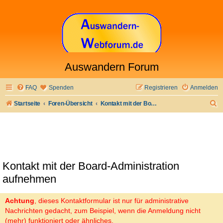
Auswandern Forum
FAQ
Spenden
Registrieren
Anmelden
S
Startseite
Foren-Übersicht
Kontakt mit der Board-Administration aufnehmen
u
c
h
e
Kontakt mit der Board-Administration
aufnehmen
Achtung
, dieses Kontaktformular ist nur für administrative
Nachrichten gedacht, zum Beispiel, wenn die Anmeldung nicht
(mehr) funktioniert oder ähnliches.