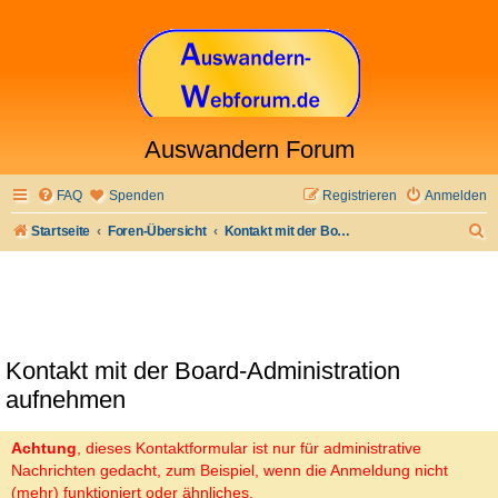
Auswandern Forum
FAQ
Spenden
Registrieren
Anmelden
S
Startseite
Foren-Übersicht
Kontakt mit der Board-Administration aufnehmen
u
c
h
e
Kontakt mit der Board-Administration
aufnehmen
Achtung
, dieses Kontaktformular ist nur für administrative
Nachrichten gedacht, zum Beispiel, wenn die Anmeldung nicht
(mehr) funktioniert oder ähnliches.