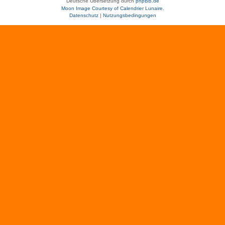
Deutsche Übersetzung durch
phpBB.de
Moon Image Courtesy of Calendrier Lunaire.
Datenschutz
|
Nutzungsbedingungen