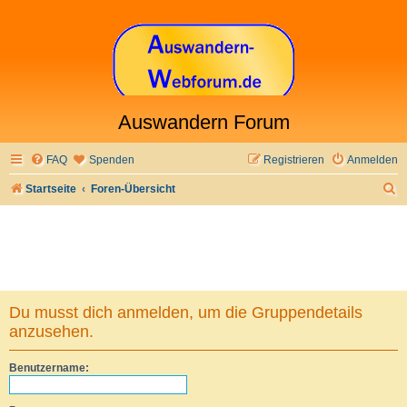
Auswandern Forum
FAQ
Spenden
Registrieren
Anmelden
S
Startseite
Foren-Übersicht
u
c
h
e
Du musst dich anmelden, um die Gruppendetails
anzusehen.
Benutzername: