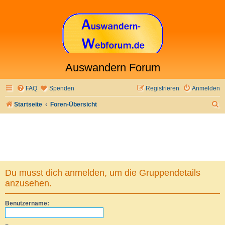
Auswandern Forum
FAQ
Spenden
Registrieren
Anmelden
S
Startseite
Foren-Übersicht
u
c
h
e
Du musst dich anmelden, um die Gruppendetails
anzusehen.
Benutzername: