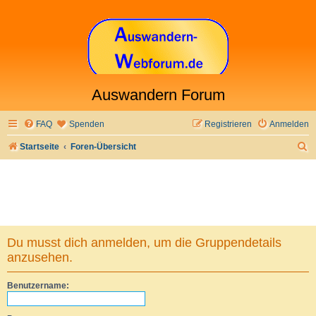
Auswandern Forum
FAQ
Spenden
Registrieren
Anmelden
S
Startseite
Foren-Übersicht
u
c
h
e
Du musst dich anmelden, um die Gruppendetails
anzusehen.
Benutzername: